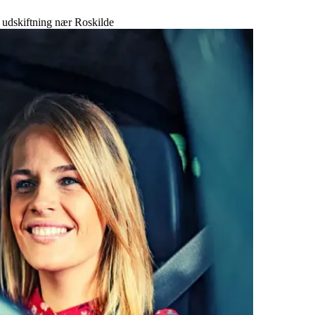
g udskiftning nær Roskilde