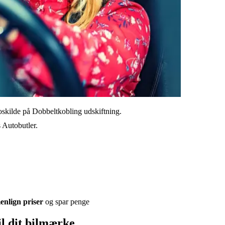
skilde på Dobbeltkobling udskiftning.
s Autobutler.
nlign priser
og spar penge
il dit bilmærke