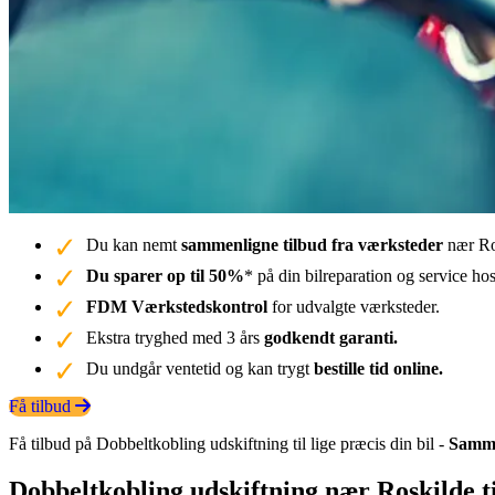
Du kan nemt
sammenligne tilbud fra værksteder
nær Ro
Du sparer op til 50%
* på din bilreparation og service ho
FDM Værkstedskontrol
for udvalgte værksteder.
Ekstra tryghed med 3 års
godkendt garanti.
Du undgår ventetid og kan trygt
bestille tid online.
Få tilbud
Få tilbud på Dobbeltkobling udskiftning til lige præcis din bil -
Samme
Dobbeltkobling udskiftning nær Roskilde t