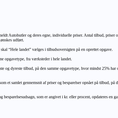
lmeldt Autobutler og deres egne, individuelle priser. Antal tilbud, prise
 ønskes udført.
, skal “Hele landet” vælges i tilbudsoversigten på en oprettet opgave.
e opgavetype, fra værksteder i hele landet.
ste og dyreste tilbud, på den samme opgavetype, hvor mindst 25% har
let gennemsnit af priser og besparelser opnået på tilbud, på den s
 besparelsesudsagn, som er angivet i kr. eller procent, opdateres en gang 