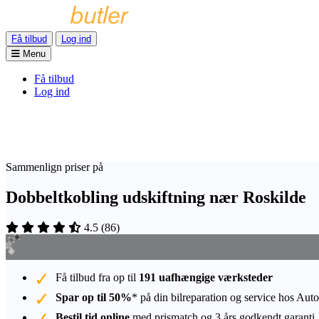
Få tilbud
Log ind
Menu
Få tilbud
Log ind
Sammenlign priser på
Dobbeltkobling udskiftning nær Roskilde
4.5
(
86
)
Få tilbud fra op til
191 uafhængige værksteder
Spar op til 50%
* på din bilreparation og service hos Auto
Bestil tid online
med prismatch og 3 års godkendt garanti