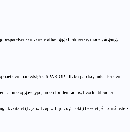
r og besparelser kan variere afhængig af bilmærke, model, årgang,
 opnået den markedsførte SPAR OP TIL besparelse, inden for den
amme opgavetype, inden for den radius, hvorfra tilbud er
i kvartalet (1. jan., 1. apr., 1. jul. og 1 okt.) baseret på 12 måneders