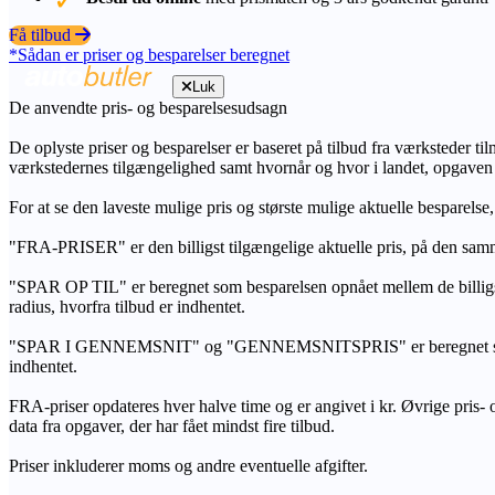
Få tilbud
*Sådan er priser og besparelser beregnet
Luk
De anvendte pris- og besparelsesudsagn
De oplyste priser og besparelser er baseret på tilbud fra værksteder ti
værkstedernes tilgængelighed samt hvornår og hvor i landet, opgaven
For at se den laveste mulige pris og største mulige aktuelle besparelse
"FRA-PRISER" er den billigst tilgængelige aktuelle pris, på den samm
"SPAR OP TIL" er beregnet som besparelsen opnået mellem de billig
radius, hvorfra tilbud er indhentet.
"SPAR I GENNEMSNIT" og "GENNEMSNITSPRIS" er beregnet som et sam
indhentet.
FRA-priser opdateres hver halve time og er angivet i kr. Øvrige pris- og
data fra opgaver, der har fået mindst fire tilbud.
Priser inkluderer moms og andre eventuelle afgifter.