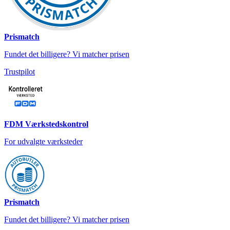
Prismatch
Fundet det billigere? Vi matcher prisen
Trustpilot
FDM Værkstedskontrol
For udvalgte værksteder
Prismatch
Fundet det billigere? Vi matcher prisen