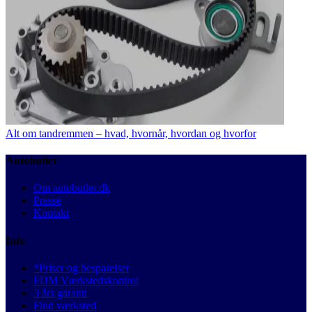
Alt om tandremmen – hvad, hvornår, hvordan og hvorfor
Autobutler
Om autobutler.dk
Presse
Kontakt
Info
*Priser og besparelser
FDM Værkstedskontrol
3 års garanti
Find værksted