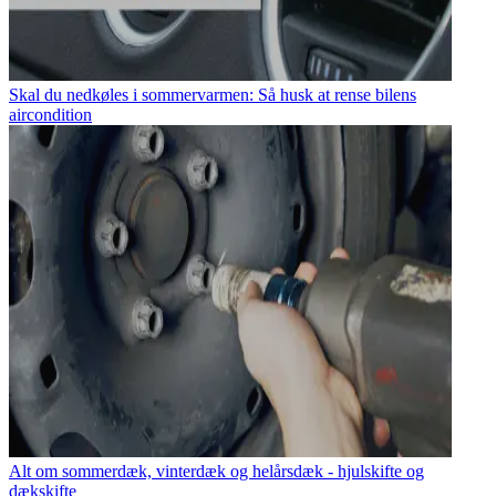
Skal du nedkøles i sommervarmen: Så husk at rense bilens
aircondition
Alt om sommerdæk, vinterdæk og helårsdæk - hjulskifte og
dækskifte