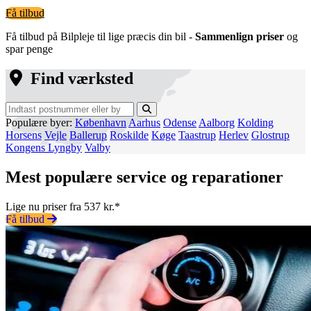
Få tilbud
Få tilbud på Bilpleje til lige præcis din bil -
Sammenlign priser
og
spar penge
Find værksted
Populære byer:
København
Aarhus
Odense
Aalborg
Kolding
Horsens
Vejle
Ballerup
Roskilde
Køge
Taastrup
Herlev
Glostrup
Kongens Lyngby
Valby
Mest populære service og reparationer
Lige nu priser fra 537 kr.*
Få tilbud