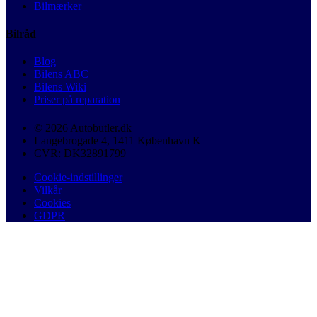
Bilmærker
Bilråd
Blog
Bilens ABC
Bilens Wiki
Priser på reparation
© 2026 Autobutler.dk
Langebrogade 4, 1411 København K
CVR: DK32891799
Cookie-indstillinger
Vilkår
Cookies
GDPR