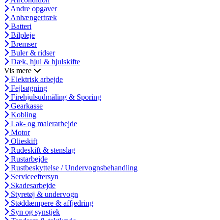
Andre opgaver
Anhængertræk
Batteri
Bilpleje
Bremser
Buler & ridser
Dæk, hjul & hjulskifte
Vis mere
Elektrisk arbejde
Fejlsøgning
Firehjulsudmåling & Sporing
Gearkasse
Kobling
Lak- og malerarbejde
Motor
Olieskift
Rudeskift & stenslag
Rustarbejde
Rustbeskyttelse / Undervognsbehandling
Serviceeftersyn
Skadesarbejde
Styretøj & undervogn
Støddæmpere & affjedring
Syn og synstjek