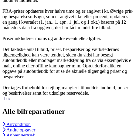
tilbud er indhentet.
FRA-priser opdateres hver halve time og er angivet i kr. Øvrige pris-
og besparelsesudsagn, som er angivet i kr. eller procent, opdateres
en gang i kvartalet (1. jan., 1. apr., 1. jul. og 1 okt.) baseret på 12
måneders data fra opgaver, der har fået mindst fire tilbud.
Priser inkluderer moms og andre eventuelle afgifter.
Det faktiske antal tilbud, priser, besparelser og værkstedernes
tilgængelighed kan være ændret, siden du sidst har besøgt
autobutler.dk eller modtaget markedsføring fra os via eksempelvis e-
mail, online eller offline kampagner m.m. Opret derfor altid en
opgave på autobutler.dk for at se de aktuelle tilgængelig priser og
besparelser.
Der tages forbehold for fejl og mangler i tilbuddets indhold, priser
og beskrivelser samt for udsolgte reservedele.
Luk
Alle bilreparationer
Aircondition
Andre opgaver
Anhængertræk