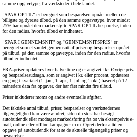
samme opgavetype, fra værksteder i hele landet.
"SPAR OP TIL" er beregnet som besparelsen opnået mellem de
billigste og dyreste tilbud, på den samme opgavetype, hvor mindst
25% har opnået den markedsførte SPAR OP TIL besparelse, inden
for den radius, hvorfra tilbud er indhentet.
"SPAR I GENNEMSNIT" og "GENNEMSNITSPRIS" er
beregnet som et samlet gennemsnit af priser og besparelser opnået
på tilbud, på den samme opgavetype, inden for den radius, hvorfra
tilbud er indhentet.
FRA-priser opdateres hver halve time og er angivet i kr. Øvrige pris-
og besparelsesudsagn, som er angivet i kr. eller procent, opdateres
en gang i kvartalet (1. jan., 1. apr., 1. jul. og 1 okt.) baseret på 12
måneders data fra opgaver, der har fået mindst fire tilbud.
Priser inkluderer moms og andre eventuelle afgifter.
Det faktiske antal tilbud, priser, besparelser og værkstedernes
tilgængelighed kan være ændret, siden du sidst har besøgt
autobutler.dk eller modtaget markedsføring fra os via eksempelvis e-
mail, online eller offline kampagner m.m. Opret derfor altid en
opgave på autobutler.dk for at se de aktuelle tilgængelig priser og
besparelser.