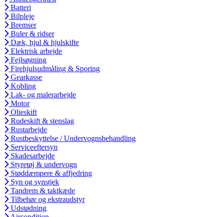
Batteri
Bilpleje
Bremser
Buler & ridser
Dæk, hjul & hjulskifte
Elektrisk arbejde
Fejlsøgning
Firehjulsudmåling & Sporing
Gearkasse
Kobling
Lak- og malerarbejde
Motor
Olieskift
Rudeskift & stenslag
Rustarbejde
Rustbeskyttelse / Undervognsbehandling
Serviceeftersyn
Skadesarbejde
Styretøj & undervogn
Støddæmpere & affjedring
Syn og synstjek
Tandrem & taktkæde
Tilbehør og ekstraudstyr
Udstødning
Aircondition