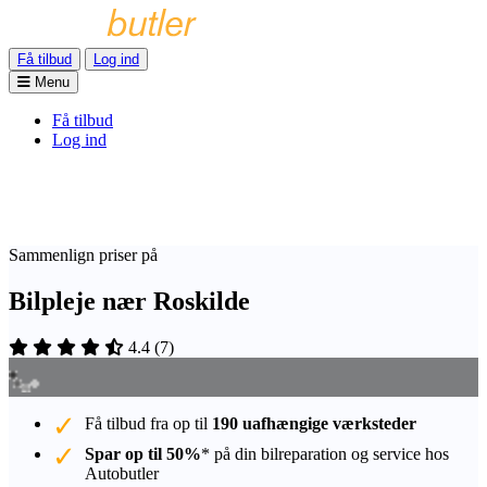
Få tilbud
Log ind
Menu
Få tilbud
Log ind
Sammenlign priser på
Bilpleje nær Roskilde
4.4
(
7
)
Få tilbud fra op til
190 uafhængige værksteder
Spar op til 50%
* på din bilreparation og service hos
Autobutler