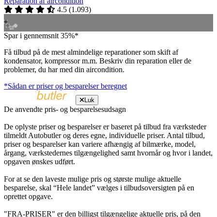
Reparation af aircondition
4.5
(
1.093
)
Spar i gennemsnit 35%*
Få tilbud på de mest almindelige reparationer som skift af
kondensator, kompressor m.m. Beskriv din reparation eller de
problemer, du har med din aircondition.
*Sådan er priser og besparelser beregnet
Luk
De anvendte pris- og besparelsesudsagn
De oplyste priser og besparelser er baseret på tilbud fra værksteder
tilmeldt Autobutler og deres egne, individuelle priser. Antal tilbud,
priser og besparelser kan variere afhængig af bilmærke, model,
årgang, værkstedernes tilgængelighed samt hvornår og hvor i landet,
opgaven ønskes udført.
For at se den laveste mulige pris og største mulige aktuelle
besparelse, skal “Hele landet” vælges i tilbudsoversigten på en
oprettet opgave.
"FRA-PRISER" er den billigst tilgængelige aktuelle pris, på den