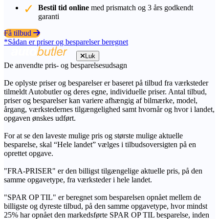
Bestil tid online
med prismatch og 3 års godkendt
garanti
Få tilbud
*Sådan er priser og besparelser beregnet
Luk
De anvendte pris- og besparelsesudsagn
De oplyste priser og besparelser er baseret på tilbud fra værksteder
tilmeldt Autobutler og deres egne, individuelle priser. Antal tilbud,
priser og besparelser kan variere afhængig af bilmærke, model,
årgang, værkstedernes tilgængelighed samt hvornår og hvor i landet,
opgaven ønskes udført.
For at se den laveste mulige pris og største mulige aktuelle
besparelse, skal “Hele landet” vælges i tilbudsoversigten på en
oprettet opgave.
"FRA-PRISER" er den billigst tilgængelige aktuelle pris, på den
samme opgavetype, fra værksteder i hele landet.
"SPAR OP TIL" er beregnet som besparelsen opnået mellem de
billigste og dyreste tilbud, på den samme opgavetype, hvor mindst
25% har opnået den markedsførte SPAR OP TIL besparelse, inden