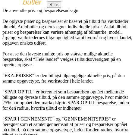
Luk
De anvendte pris- og besparelsesudsagn
De oplyste priser og besparelser er baseret på tilbud fra værksteder
tilmeldt Autobutler og deres egne, individuelle priser. Antal tilbud,
priser og besparelser kan variere afhængig af bilmærke, model,
årgang, værkstedernes tilgængelighed samt hvornår og hvor i landet,
opgaven ønskes udført.
For at se den laveste mulige pris og største mulige aktuelle
besparelse, skal “Hele landet” vælges i tilbudsoversigten på en
oprettet opgave.
"FRA-PRISER" er den billigst tilgængelige aktuelle pris, på den
samme opgavetype, fra værksteder i hele landet.
"SPAR OP TIL" er beregnet som besparelsen opnået mellem de
billigste og dyreste tilbud, på den samme opgavetype, hvor mindst
25% har opnået den markedsførte SPAR OP TIL besparelse, inden
for den radius, hvorfra tilbud er indhentet.
"SPAR I GENNEMSNIT" og "GENNEMSNITSPRIS" er
beregnet som et samlet gennemsnit af priser og besparelser opnået
på tilbud, på den samme opgavetype, inden for den radius, hvorfra