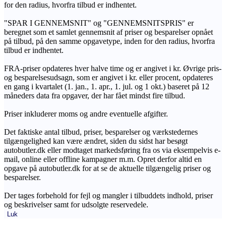
for den radius, hvorfra tilbud er indhentet.
"SPAR I GENNEMSNIT" og "GENNEMSNITSPRIS" er
beregnet som et samlet gennemsnit af priser og besparelser opnået
på tilbud, på den samme opgavetype, inden for den radius, hvorfra
tilbud er indhentet.
FRA-priser opdateres hver halve time og er angivet i kr. Øvrige pris-
og besparelsesudsagn, som er angivet i kr. eller procent, opdateres
en gang i kvartalet (1. jan., 1. apr., 1. jul. og 1 okt.) baseret på 12
måneders data fra opgaver, der har fået mindst fire tilbud.
Priser inkluderer moms og andre eventuelle afgifter.
Det faktiske antal tilbud, priser, besparelser og værkstedernes
tilgængelighed kan være ændret, siden du sidst har besøgt
autobutler.dk eller modtaget markedsføring fra os via eksempelvis e-
mail, online eller offline kampagner m.m. Opret derfor altid en
opgave på autobutler.dk for at se de aktuelle tilgængelig priser og
besparelser.
Der tages forbehold for fejl og mangler i tilbuddets indhold, priser
og beskrivelser samt for udsolgte reservedele.
Luk