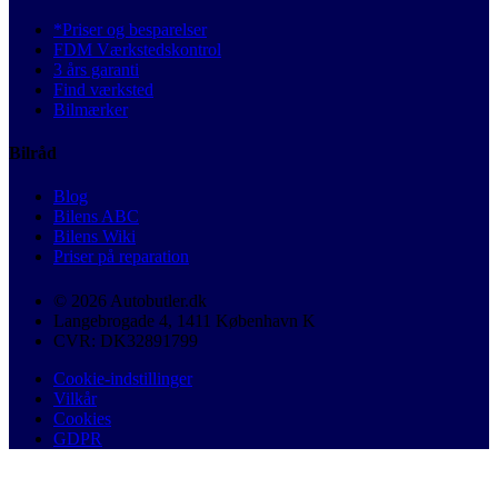
*Priser og besparelser
FDM Værkstedskontrol
3 års garanti
Find værksted
Bilmærker
Bilråd
Blog
Bilens ABC
Bilens Wiki
Priser på reparation
© 2026 Autobutler.dk
Langebrogade 4, 1411 København K
CVR: DK32891799
Cookie-indstillinger
Vilkår
Cookies
GDPR