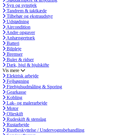
Syn og synstjek
Tandrem & taktkæde
Tilbehør og ekstraudstyr
Udstødning
Aircondition
Andre opgaver
Anhængertræk
Batteri
Bilpleje
Bremser
Buler & ridser
Dæk, hjul & hjulskifte
Vis mere
Elektrisk arbejde
Fejlsøgning
Firehjulsudmåling & Sporing
Gearkasse
Kobling
Lak- og malerarbejde
Motor
Olieskift
Rudeskift & stenslag
Rustarbejde
Rustbeskyttelse / Undervognsbehandling