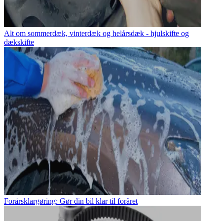
Alt om sommerdæk, vinterdæk og helårsdæk - hjulskifte og
dækskifte
Forårsklargøring: Gør din bil klar til foråret