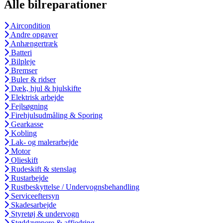
Alle bilreparationer
Aircondition
Andre opgaver
Anhængertræk
Batteri
Bilpleje
Bremser
Buler & ridser
Dæk, hjul & hjulskifte
Elektrisk arbejde
Fejlsøgning
Firehjulsudmåling & Sporing
Gearkasse
Kobling
Lak- og malerarbejde
Motor
Olieskift
Rudeskift & stenslag
Rustarbejde
Rustbeskyttelse / Undervognsbehandling
Serviceeftersyn
Skadesarbejde
Styretøj & undervogn
Støddæmpere & affjedring