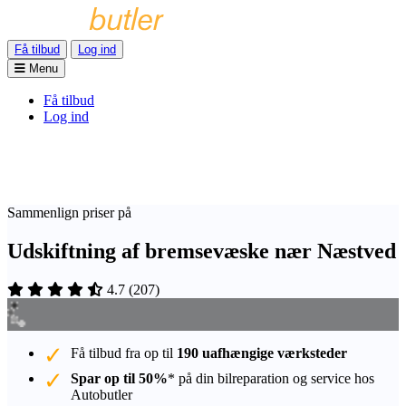
Få tilbud
Log ind
Menu
Få tilbud
Log ind
Sammenlign priser på
Udskiftning af bremsevæske nær Næstved
4.7
(
207
)
Få tilbud fra op til
190 uafhængige værksteder
Spar op til 50%
* på din bilreparation og service hos
Autobutler