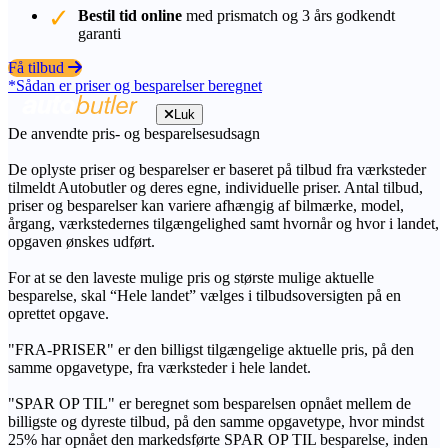
Bestil tid online
med prismatch og 3 års godkendt
garanti
Få tilbud
*Sådan er priser og besparelser beregnet
Luk
De anvendte pris- og besparelsesudsagn
De oplyste priser og besparelser er baseret på tilbud fra værksteder
tilmeldt Autobutler og deres egne, individuelle priser. Antal tilbud,
priser og besparelser kan variere afhængig af bilmærke, model,
årgang, værkstedernes tilgængelighed samt hvornår og hvor i landet,
opgaven ønskes udført.
For at se den laveste mulige pris og største mulige aktuelle
besparelse, skal “Hele landet” vælges i tilbudsoversigten på en
oprettet opgave.
"FRA-PRISER" er den billigst tilgængelige aktuelle pris, på den
samme opgavetype, fra værksteder i hele landet.
"SPAR OP TIL" er beregnet som besparelsen opnået mellem de
billigste og dyreste tilbud, på den samme opgavetype, hvor mindst
25% har opnået den markedsførte SPAR OP TIL besparelse, inden