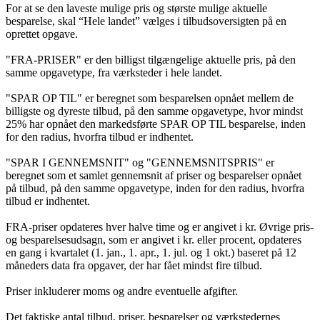
For at se den laveste mulige pris og største mulige aktuelle
besparelse, skal “Hele landet” vælges i tilbudsoversigten på en
oprettet opgave.
"FRA-PRISER" er den billigst tilgængelige aktuelle pris, på den
samme opgavetype, fra værksteder i hele landet.
"SPAR OP TIL" er beregnet som besparelsen opnået mellem de
billigste og dyreste tilbud, på den samme opgavetype, hvor mindst
25% har opnået den markedsførte SPAR OP TIL besparelse, inden
for den radius, hvorfra tilbud er indhentet.
"SPAR I GENNEMSNIT" og "GENNEMSNITSPRIS" er
beregnet som et samlet gennemsnit af priser og besparelser opnået
på tilbud, på den samme opgavetype, inden for den radius, hvorfra
tilbud er indhentet.
FRA-priser opdateres hver halve time og er angivet i kr. Øvrige pris-
og besparelsesudsagn, som er angivet i kr. eller procent, opdateres
en gang i kvartalet (1. jan., 1. apr., 1. jul. og 1 okt.) baseret på 12
måneders data fra opgaver, der har fået mindst fire tilbud.
Priser inkluderer moms og andre eventuelle afgifter.
Det faktiske antal tilbud, priser, besparelser og værkstedernes