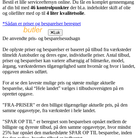
Bestil et lille serviceeftersyn online. Du får en komplet gennemgang
af din bil med
46 kontrolpunkter
der bl.a. indeholder skift af olie
og oliefilter med op til
4 liter kvalitetsolie
.
*Sådan er priser og besparelser beregnet
Luk
De anvendte pris- og besparelsesudsagn
De oplyste priser og besparelser er baseret på tilbud fra værksteder
tilmeldt Autobutler og deres egne, individuelle priser. Antal tilbud,
priser og besparelser kan variere afhængig af bilmærke, model,
årgang, værkstedernes tilgængelighed samt hvornår og hvor i landet,
opgaven ønskes udført.
For at se den laveste mulige pris og største mulige aktuelle
besparelse, skal “Hele landet” vælges i tilbudsoversigten på en
oprettet opgave.
"FRA-PRISER" er den billigst tilgængelige aktuelle pris, på den
samme opgavetype, fra værksteder i hele landet.
"SPAR OP TIL" er beregnet som besparelsen opnået mellem de
billigste og dyreste tilbud, på den samme opgavetype, hvor mindst
25% har opnået den markedsførte SPAR OP TIL besparelse, inden