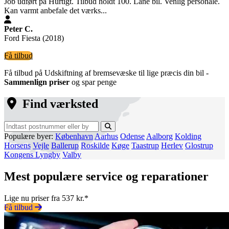
Job udført på Hurtigt. Tilbud holdt 100. Låne bil. Venlig personale.
Kan varmt anbefale det værks...
Peter C.
Ford Fiesta (2018)
Få tilbud
Få tilbud på Udskiftning af bremsevæske til lige præcis din bil -
Sammenlign priser
og spar penge
Find værksted
Populære byer:
København
Aarhus
Odense
Aalborg
Kolding
Horsens
Vejle
Ballerup
Roskilde
Køge
Taastrup
Herlev
Glostrup
Kongens Lyngby
Valby
Mest populære service og reparationer
Lige nu priser fra 537 kr.*
Få tilbud