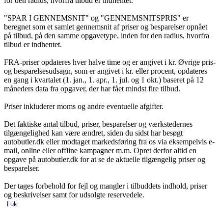
for den radius, hvorfra tilbud er indhentet.
"SPAR I GENNEMSNIT" og "GENNEMSNITSPRIS" er
beregnet som et samlet gennemsnit af priser og besparelser opnået
på tilbud, på den samme opgavetype, inden for den radius, hvorfra
tilbud er indhentet.
FRA-priser opdateres hver halve time og er angivet i kr. Øvrige pris-
og besparelsesudsagn, som er angivet i kr. eller procent, opdateres
en gang i kvartalet (1. jan., 1. apr., 1. jul. og 1 okt.) baseret på 12
måneders data fra opgaver, der har fået mindst fire tilbud.
Priser inkluderer moms og andre eventuelle afgifter.
Det faktiske antal tilbud, priser, besparelser og værkstedernes
tilgængelighed kan være ændret, siden du sidst har besøgt
autobutler.dk eller modtaget markedsføring fra os via eksempelvis e-
mail, online eller offline kampagner m.m. Opret derfor altid en
opgave på autobutler.dk for at se de aktuelle tilgængelig priser og
besparelser.
Der tages forbehold for fejl og mangler i tilbuddets indhold, priser
og beskrivelser samt for udsolgte reservedele.
Luk