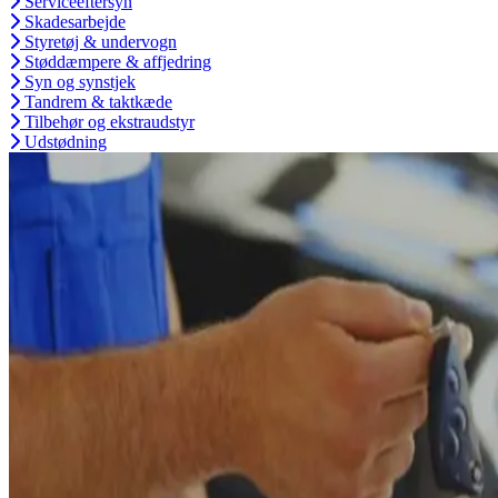
Serviceeftersyn
Skadesarbejde
Styretøj & undervogn
Støddæmpere & affjedring
Syn og synstjek
Tandrem & taktkæde
Tilbehør og ekstraudstyr
Udstødning