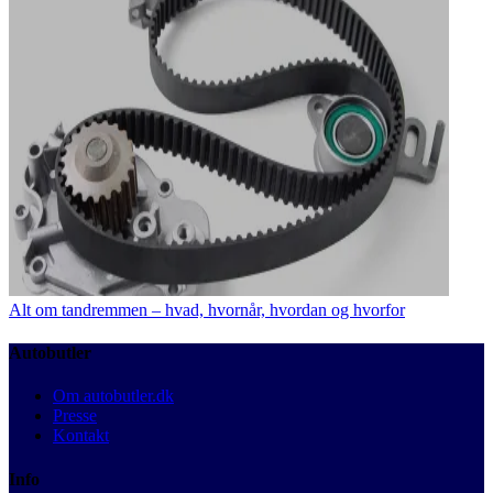
Alt om tandremmen – hvad, hvornår, hvordan og hvorfor
Autobutler
Om autobutler.dk
Presse
Kontakt
Info