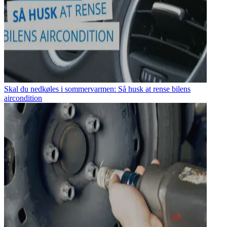
Skal du nedkøles i sommervarmen: Så husk at rense bilens
aircondition