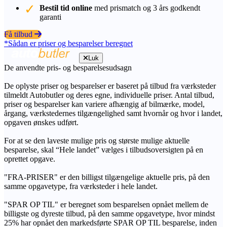
Bestil tid online
med prismatch og 3 års godkendt
garanti
Få tilbud
*Sådan er priser og besparelser beregnet
Luk
De anvendte pris- og besparelsesudsagn
De oplyste priser og besparelser er baseret på tilbud fra værksteder
tilmeldt Autobutler og deres egne, individuelle priser. Antal tilbud,
priser og besparelser kan variere afhængig af bilmærke, model,
årgang, værkstedernes tilgængelighed samt hvornår og hvor i landet,
opgaven ønskes udført.
For at se den laveste mulige pris og største mulige aktuelle
besparelse, skal “Hele landet” vælges i tilbudsoversigten på en
oprettet opgave.
"FRA-PRISER" er den billigst tilgængelige aktuelle pris, på den
samme opgavetype, fra værksteder i hele landet.
"SPAR OP TIL" er beregnet som besparelsen opnået mellem de
billigste og dyreste tilbud, på den samme opgavetype, hvor mindst
25% har opnået den markedsførte SPAR OP TIL besparelse, inden