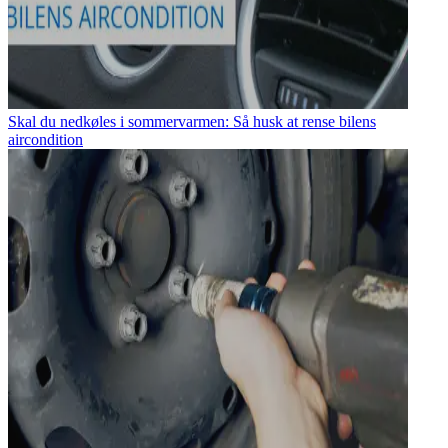
Skal du nedkøles i sommervarmen: Så husk at rense bilens
aircondition