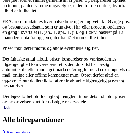
beregnet som et samlet gennemsnit af priser og besparelser opnået
på tilbud, på den samme opgavetype, inden for den radius, hvorfra
tilbud er indhentet.
FRA-priser opdateres hver halve time og er angivet i kr. Øvrige pris-
og besparelsesudsagn, som er angivet i kr. eller procent, opdateres
en gang i kvartalet (1. jan., 1. apr., 1. jul. og 1 okt.) baseret på 12
måneders data fra opgaver, der har fået mindst fire tilbud.
Priser inkluderer moms og andre eventuelle afgifter.
Det faktiske antal tilbud, priser, besparelser og værkstedernes
tilgængelighed kan være ændret, siden du sidst har besøgt
autobutler.dk eller modtaget markedsføring fra os via eksempelvis e-
mail, online eller offline kampagner m.m. Opret derfor altid en
opgave på autobutler.dk for at se de aktuelle tilgængelig priser og
besparelser.
Der tages forbehold for fejl og mangler i tilbuddets indhold, priser
og beskrivelser samt for udsolgte reservedele.
Luk
Alle bilreparationer
Aircondition