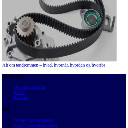
Alt om tandremmen – hvad, hvornår, hvordan og hvorfor
Autobutler
Om autobutler.dk
Presse
Kontakt
Info
*Priser og besparelser
FDM Værkstedskontrol