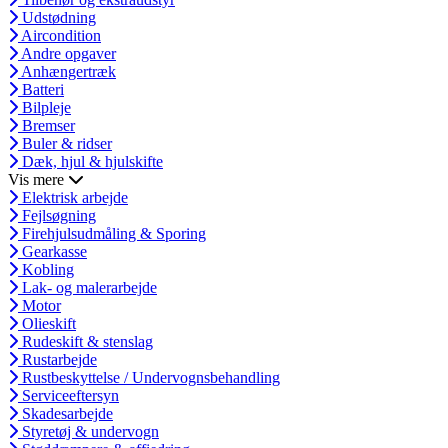
Udstødning
Aircondition
Andre opgaver
Anhængertræk
Batteri
Bilpleje
Bremser
Buler & ridser
Dæk, hjul & hjulskifte
Vis mere
Elektrisk arbejde
Fejlsøgning
Firehjulsudmåling & Sporing
Gearkasse
Kobling
Lak- og malerarbejde
Motor
Olieskift
Rudeskift & stenslag
Rustarbejde
Rustbeskyttelse / Undervognsbehandling
Serviceeftersyn
Skadesarbejde
Styretøj & undervogn