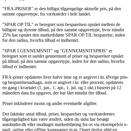
"FRA-PRISER" er den billigst tilgængelige aktuelle pris, på den
samme opgavetype, fra værksteder i hele landet.
"SPAR OP TIL" er beregnet som besparelsen opnået mellem de
billigste og dyreste tilbud, på den samme opgavetype, hvor mindst
25% har opnået den markedsførte SPAR OP TIL besparelse, inden
for den radius, hvorfra tilbud er indhentet.
"SPAR I GENNEMSNIT" og "GENNEMSNITSPRIS" er
beregnet som et samlet gennemsnit af priser og besparelser opnået
på tilbud, på den samme opgavetype, inden for den radius, hvorfra
tilbud er indhentet.
FRA-priser opdateres hver halve time og er angivet i kr. Øvrige pris-
og besparelsesudsagn, som er angivet i kr. eller procent, opdateres
en gang i kvartalet (1. jan., 1. apr., 1. jul. og 1 okt.) baseret på 12
måneders data fra opgaver, der har fået mindst fire tilbud.
Priser inkluderer moms og andre eventuelle afgifter.
Det faktiske antal tilbud, priser, besparelser og værkstedernes
tilgængelighed kan være ændret, siden du sidst har besøgt
autobutler.dk eller modtaget markedsføring fra os via eksempelvis e-
mail, online eller offline kampagner m.m. Opret derfor altid en