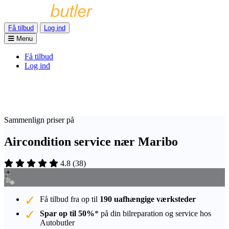
Få tilbud
Log ind
Menu
Få tilbud
Log ind
Sammenlign priser på
Aircondition service nær Maribo
4.8
(
38
)
Få tilbud fra op til
190 uafhængige værksteder
Spar op til 50%
* på din bilreparation og service hos
Autobutler