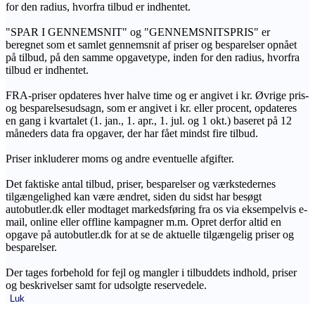
for den radius, hvorfra tilbud er indhentet.
"SPAR I GENNEMSNIT" og "GENNEMSNITSPRIS" er
beregnet som et samlet gennemsnit af priser og besparelser opnået
på tilbud, på den samme opgavetype, inden for den radius, hvorfra
tilbud er indhentet.
FRA-priser opdateres hver halve time og er angivet i kr. Øvrige pris-
og besparelsesudsagn, som er angivet i kr. eller procent, opdateres
en gang i kvartalet (1. jan., 1. apr., 1. jul. og 1 okt.) baseret på 12
måneders data fra opgaver, der har fået mindst fire tilbud.
Priser inkluderer moms og andre eventuelle afgifter.
Det faktiske antal tilbud, priser, besparelser og værkstedernes
tilgængelighed kan være ændret, siden du sidst har besøgt
autobutler.dk eller modtaget markedsføring fra os via eksempelvis e-
mail, online eller offline kampagner m.m. Opret derfor altid en
opgave på autobutler.dk for at se de aktuelle tilgængelig priser og
besparelser.
Der tages forbehold for fejl og mangler i tilbuddets indhold, priser
og beskrivelser samt for udsolgte reservedele.
Luk