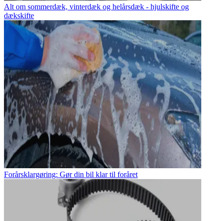
Alt om sommerdæk, vinterdæk og helårsdæk - hjulskifte og
dækskifte
Forårsklargøring: Gør din bil klar til foråret