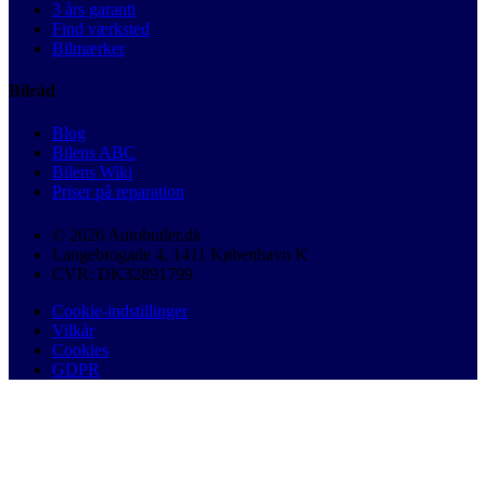
3 års garanti
Find værksted
Bilmærker
Bilråd
Blog
Bilens ABC
Bilens Wiki
Priser på reparation
© 2026 Autobutler.dk
Langebrogade 4, 1411 København K
CVR: DK32891799
Cookie-indstillinger
Vilkår
Cookies
GDPR