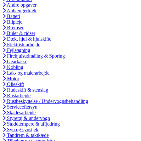
Andre opgaver
Anhængertræk
Batteri
Bilpleje
Bremser
Buler & ridser
Dæk, hjul & hjulskifte
Elektrisk arbejde
Fejlsøgning
Firehjulsudmåling & Sporing
Gearkasse
Kobling
Lak- og malerarbejde
Motor
Olieskift
Rudeskift & stenslag
Rustarbejde
Rustbeskyttelse / Undervognsbehandling
Serviceeftersyn
Skadesarbejde
Styretøj & undervogn
Støddæmpere & affjedring
Syn og synstjek
Tandrem & taktkæde
Tilbehør og ekstraudstyr