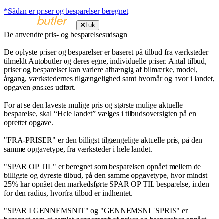
*Sådan er priser og besparelser beregnet
Luk
De anvendte pris- og besparelsesudsagn
De oplyste priser og besparelser er baseret på tilbud fra værksteder
tilmeldt Autobutler og deres egne, individuelle priser. Antal tilbud,
priser og besparelser kan variere afhængig af bilmærke, model,
årgang, værkstedernes tilgængelighed samt hvornår og hvor i landet,
opgaven ønskes udført.
For at se den laveste mulige pris og største mulige aktuelle
besparelse, skal “Hele landet” vælges i tilbudsoversigten på en
oprettet opgave.
"FRA-PRISER" er den billigst tilgængelige aktuelle pris, på den
samme opgavetype, fra værksteder i hele landet.
"SPAR OP TIL" er beregnet som besparelsen opnået mellem de
billigste og dyreste tilbud, på den samme opgavetype, hvor mindst
25% har opnået den markedsførte SPAR OP TIL besparelse, inden
for den radius, hvorfra tilbud er indhentet.
"SPAR I GENNEMSNIT" og "GENNEMSNITSPRIS" er