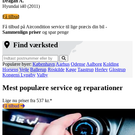
Dragan A.
Hyundai i40 (2011)
Få tilbud
Få tilbud på Aircondition service til lige præcis din bil -
Sammenlign priser
og spar penge
Find værksted
Populære byer:
København
Aarhus
Odense
Aalborg
Kolding
Horsens
Vejle
Ballerup
Roskilde
Køge
Taastrup
Herlev
Glostrup
Kongens Lyngby
Valby
Mest populære service og reparationer
Lige nu priser fra 537 kr.*
Få tilbud