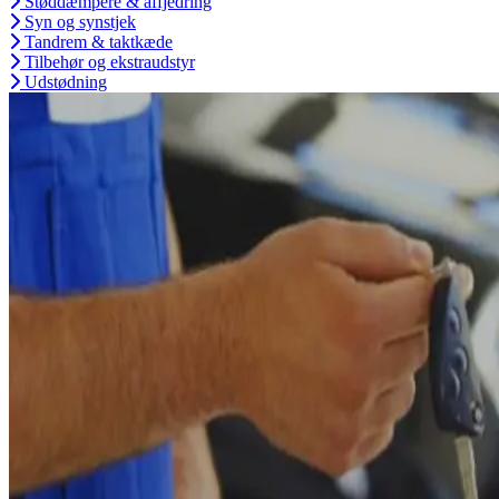
Støddæmpere & affjedring
Syn og synstjek
Tandrem & taktkæde
Tilbehør og ekstraudstyr
Udstødning