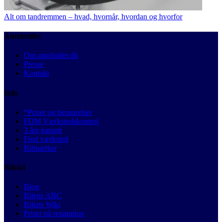
Alt om tandremmen – hvad, hvornår, hvordan og hvorfor
Autobutler
Om autobutler.dk
Presse
Kontakt
Info
*Priser og besparelser
FDM Værkstedskontrol
3 års garanti
Find værksted
Bilmærker
Bilråd
Blog
Bilens ABC
Bilens Wiki
Priser på reparation