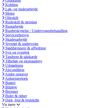
Gearkasse
Kobling
Lak- og malerarbejde
Motor
Olieskift
Rudeskift & stenslag
Rustarbejde
Rustbeskyttelse / Undervognsbehandling
Serviceeftersyn
Skadesarbejde
Styretøj & undervogn
Støddæmpere & affjedring
Syn og synstjek
Tandrem & taktkæde
Tilbehør og ekstraudstyr
Udstødning
Aircondition
Andre opgaver
Anhængertræk
Batteri
Bilpleje
Bremser
Buler & ridser
Dæk, hjul & hjulskifte
Vis mere