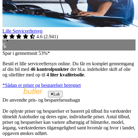
Lille Serviceeftersyn
4.6
(
2.941
)
Spar i gennemsnit 53%*
Bestil et lille serviceeftersyn online. Du får en komplet gennemgang
af din bil med
46 kontrolpunkter
der bl.a. indeholder skift af olie
og oliefilter med op til
4 liter kvalitetsolie
.
*Sådan er priser og besparelser beregnet
Luk
De anvendte pris- og besparelsesudsagn
De oplyste priser og besparelser er baseret på tilbud fra værksteder
tilmeldt Autobutler og deres egne, individuelle priser. Antal tilbud,
priser og besparelser kan variere afhængig af bilmærke, model,
årgang, værkstedernes tilgængelighed samt hvornår og hvor i landet,
opgaven ønskes udført.