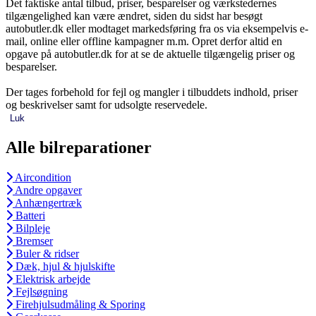
Det faktiske antal tilbud, priser, besparelser og værkstedernes
tilgængelighed kan være ændret, siden du sidst har besøgt
autobutler.dk eller modtaget markedsføring fra os via eksempelvis e-
mail, online eller offline kampagner m.m. Opret derfor altid en
opgave på autobutler.dk for at se de aktuelle tilgængelig priser og
besparelser.
Der tages forbehold for fejl og mangler i tilbuddets indhold, priser
og beskrivelser samt for udsolgte reservedele.
Luk
Alle bilreparationer
Aircondition
Andre opgaver
Anhængertræk
Batteri
Bilpleje
Bremser
Buler & ridser
Dæk, hjul & hjulskifte
Elektrisk arbejde
Fejlsøgning
Firehjulsudmåling & Sporing