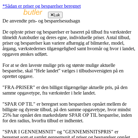
*Sådan er priser og besparelser beregnet
Luk
De anvendte pris- og besparelsesudsagn
De oplyste priser og besparelser er baseret på tilbud fra værksteder
tilmeldt Autobutler og deres egne, individuelle priser. Antal tilbud,
priser og besparelser kan variere afhængig af bilmærke, model,
årgang, værkstedernes tilgængelighed samt hvornår og hvor i landet,
opgaven ønskes udført.
For at se den laveste mulige pris og største mulige aktuelle
besparelse, skal “Hele landet” vælges i tilbudsoversigten på en
oprettet opgave.
"FRA-PRISER" er den billigst tilgængelige aktuelle pris, på den
samme opgavetype, fra værksteder i hele landet.
"SPAR OP TIL" er beregnet som besparelsen opnået mellem de
billigste og dyreste tilbud, på den samme opgavetype, hvor mindst
25% har opnået den markedsførte SPAR OP TIL besparelse, inden
for den radius, hvorfra tilbud er indhentet.
"SPAR I GENNEMSNIT" og "GENNEMSNITSPRIS" er
beregnet som et samlet gennemsnit af priser og besparelser opnået