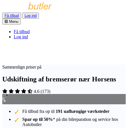
Få tilbud
Log ind
Menu
Få tilbud
Log ind
Sammenlign priser på
Udskiftning af bremserør nær Horsens
4.6
(
173
)
Få tilbud fra op til
191 uafhængige værksteder
Spar op til 50%
* på din bilreparation og service hos
Autobutler