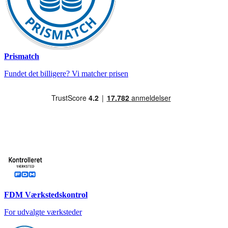
Prismatch
Fundet det billigere? Vi matcher prisen
FDM Værkstedskontrol
For udvalgte værksteder