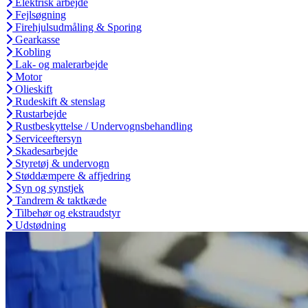
Elektrisk arbejde
Fejlsøgning
Firehjulsudmåling & Sporing
Gearkasse
Kobling
Lak- og malerarbejde
Motor
Olieskift
Rudeskift & stenslag
Rustarbejde
Rustbeskyttelse / Undervognsbehandling
Serviceeftersyn
Skadesarbejde
Styretøj & undervogn
Støddæmpere & affjedring
Syn og synstjek
Tandrem & taktkæde
Tilbehør og ekstraudstyr
Udstødning