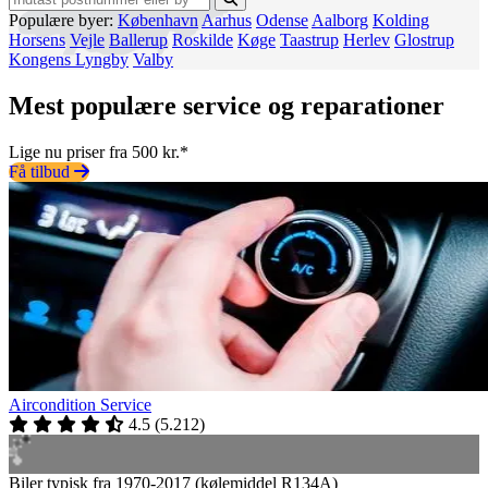
Populære byer:
København
Aarhus
Odense
Aalborg
Kolding
Horsens
Vejle
Ballerup
Roskilde
Køge
Taastrup
Herlev
Glostrup
Kongens Lyngby
Valby
Mest populære service og reparationer
Lige nu priser fra 500 kr.*
Få tilbud
Aircondition Service
4.5
(
5.212
)
Biler typisk fra 1970-2017 (kølemiddel R134A)