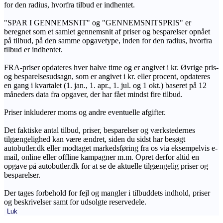
for den radius, hvorfra tilbud er indhentet.
"SPAR I GENNEMSNIT" og "GENNEMSNITSPRIS" er
beregnet som et samlet gennemsnit af priser og besparelser opnået
på tilbud, på den samme opgavetype, inden for den radius, hvorfra
tilbud er indhentet.
FRA-priser opdateres hver halve time og er angivet i kr. Øvrige pris-
og besparelsesudsagn, som er angivet i kr. eller procent, opdateres
en gang i kvartalet (1. jan., 1. apr., 1. jul. og 1 okt.) baseret på 12
måneders data fra opgaver, der har fået mindst fire tilbud.
Priser inkluderer moms og andre eventuelle afgifter.
Det faktiske antal tilbud, priser, besparelser og værkstedernes
tilgængelighed kan være ændret, siden du sidst har besøgt
autobutler.dk eller modtaget markedsføring fra os via eksempelvis e-
mail, online eller offline kampagner m.m. Opret derfor altid en
opgave på autobutler.dk for at se de aktuelle tilgængelig priser og
besparelser.
Der tages forbehold for fejl og mangler i tilbuddets indhold, priser
og beskrivelser samt for udsolgte reservedele.
Luk