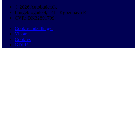
© 2026 Autobutler.dk
Langebrogade 4, 1411 København K
CVR: DK32891799
Cookie-indstillinger
Vilkår
Cookies
GDPR