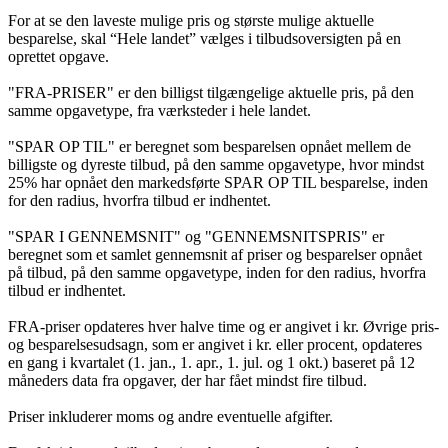
For at se den laveste mulige pris og største mulige aktuelle
besparelse, skal “Hele landet” vælges i tilbudsoversigten på en
oprettet opgave.
"FRA-PRISER" er den billigst tilgængelige aktuelle pris, på den
samme opgavetype, fra værksteder i hele landet.
"SPAR OP TIL" er beregnet som besparelsen opnået mellem de
billigste og dyreste tilbud, på den samme opgavetype, hvor mindst
25% har opnået den markedsførte SPAR OP TIL besparelse, inden
for den radius, hvorfra tilbud er indhentet.
"SPAR I GENNEMSNIT" og "GENNEMSNITSPRIS" er
beregnet som et samlet gennemsnit af priser og besparelser opnået
på tilbud, på den samme opgavetype, inden for den radius, hvorfra
tilbud er indhentet.
FRA-priser opdateres hver halve time og er angivet i kr. Øvrige pris-
og besparelsesudsagn, som er angivet i kr. eller procent, opdateres
en gang i kvartalet (1. jan., 1. apr., 1. jul. og 1 okt.) baseret på 12
måneders data fra opgaver, der har fået mindst fire tilbud.
Priser inkluderer moms og andre eventuelle afgifter.