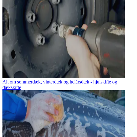
Alt om sommerdæk, vinterdæk og helårsdæk - hjulskifte og
dækskifte