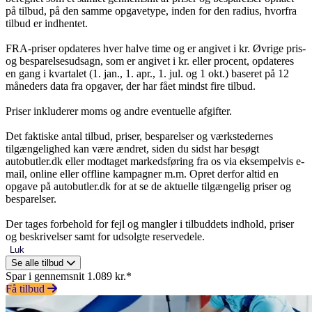
på tilbud, på den samme opgavetype, inden for den radius, hvorfra
tilbud er indhentet.
FRA-priser opdateres hver halve time og er angivet i kr. Øvrige pris-
og besparelsesudsagn, som er angivet i kr. eller procent, opdateres
en gang i kvartalet (1. jan., 1. apr., 1. jul. og 1 okt.) baseret på 12
måneders data fra opgaver, der har fået mindst fire tilbud.
Priser inkluderer moms og andre eventuelle afgifter.
Det faktiske antal tilbud, priser, besparelser og værkstedernes
tilgængelighed kan være ændret, siden du sidst har besøgt
autobutler.dk eller modtaget markedsføring fra os via eksempelvis e-
mail, online eller offline kampagner m.m. Opret derfor altid en
opgave på autobutler.dk for at se de aktuelle tilgængelig priser og
besparelser.
Der tages forbehold for fejl og mangler i tilbuddets indhold, priser
og beskrivelser samt for udsolgte reservedele.
Luk
Se alle tilbud
Spar i gennemsnit 1.089 kr.*
Få tilbud