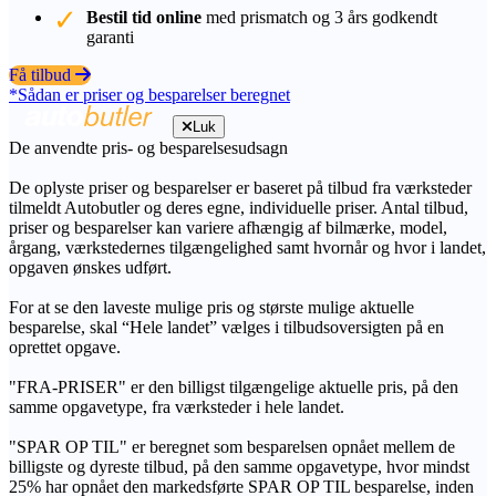
Bestil tid online
med prismatch og 3 års godkendt
garanti
Få tilbud
*Sådan er priser og besparelser beregnet
Luk
De anvendte pris- og besparelsesudsagn
De oplyste priser og besparelser er baseret på tilbud fra værksteder
tilmeldt Autobutler og deres egne, individuelle priser. Antal tilbud,
priser og besparelser kan variere afhængig af bilmærke, model,
årgang, værkstedernes tilgængelighed samt hvornår og hvor i landet,
opgaven ønskes udført.
For at se den laveste mulige pris og største mulige aktuelle
besparelse, skal “Hele landet” vælges i tilbudsoversigten på en
oprettet opgave.
"FRA-PRISER" er den billigst tilgængelige aktuelle pris, på den
samme opgavetype, fra værksteder i hele landet.
"SPAR OP TIL" er beregnet som besparelsen opnået mellem de
billigste og dyreste tilbud, på den samme opgavetype, hvor mindst
25% har opnået den markedsførte SPAR OP TIL besparelse, inden