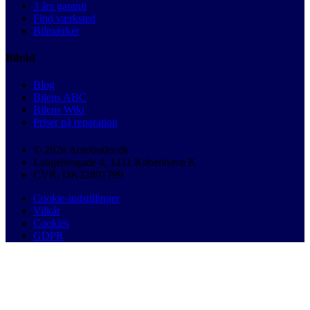
3 års garanti
Find værksted
Bilmærker
Bilråd
Blog
Bilens ABC
Bilens Wiki
Priser på reparation
© 2026 Autobutler.dk
Langebrogade 4, 1411 København K
CVR: DK32891799
Cookie-indstillinger
Vilkår
Cookies
GDPR