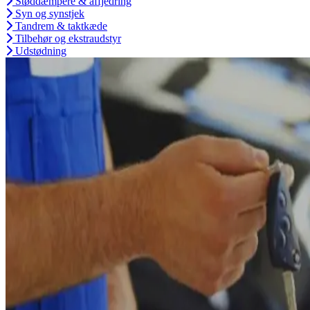
Støddæmpere & affjedring
Syn og synstjek
Tandrem & taktkæde
Tilbehør og ekstraudstyr
Udstødning