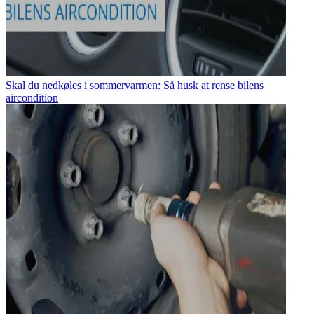
Skal du nedkøles i sommervarmen: Så husk at rense bilens
aircondition