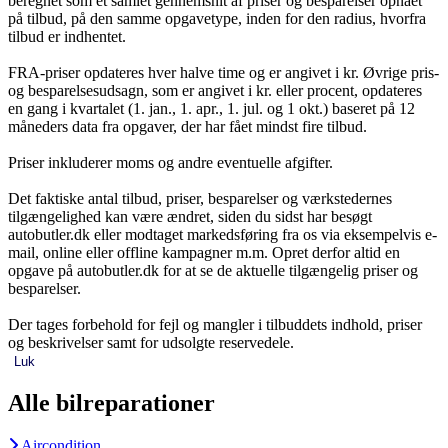
beregnet som et samlet gennemsnit af priser og besparelser opnået
på tilbud, på den samme opgavetype, inden for den radius, hvorfra
tilbud er indhentet.
FRA-priser opdateres hver halve time og er angivet i kr. Øvrige pris-
og besparelsesudsagn, som er angivet i kr. eller procent, opdateres
en gang i kvartalet (1. jan., 1. apr., 1. jul. og 1 okt.) baseret på 12
måneders data fra opgaver, der har fået mindst fire tilbud.
Priser inkluderer moms og andre eventuelle afgifter.
Det faktiske antal tilbud, priser, besparelser og værkstedernes
tilgængelighed kan være ændret, siden du sidst har besøgt
autobutler.dk eller modtaget markedsføring fra os via eksempelvis e-
mail, online eller offline kampagner m.m. Opret derfor altid en
opgave på autobutler.dk for at se de aktuelle tilgængelig priser og
besparelser.
Der tages forbehold for fejl og mangler i tilbuddets indhold, priser
og beskrivelser samt for udsolgte reservedele.
Luk
Alle bilreparationer
Aircondition