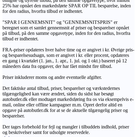
billigste og dyreste tilbud, på den samme opgavetype, hvor mindst
25% har opnået den markedsførte SPAR OP TIL besparelse, inden
for den radius, hvorfra tilbud er indhentet.
"SPAR I GENNEMSNIT" og "GENNEMSNITSPRIS" er
beregnet som et samlet gennemsnit af priser og besparelser opnået
på tilbud, på den samme opgavetype, inden for den radius, hvorfra
tilbud er indhentet.
FRA-priser opdateres hver halve time og er angivet i kr. Øvrige pris-
og besparelsesudsagn, som er angivet i kr. eller procent, opdateres
en gang i kvartalet (1. jan., 1. apr., 1. jul. og 1 okt.) baseret på 12
måneders data fra opgaver, der har fået mindst fire tilbud.
Priser inkluderer moms og andre eventuelle afgifter.
Det faktiske antal tilbud, priser, besparelser og værkstedernes
tilgængelighed kan være ændret, siden du sidst har besøgt
autobutler.dk eller modtaget markedsføring fra os via eksempelvis e-
mail, online eller offline kampagner m.m. Opret derfor altid en
opgave på autobutler.dk for at se de aktuelle tilgængelig priser og
besparelser.
Der tages forbehold for fejl og mangler i tilbuddets indhold, priser
og beskrivelser samt for udsolgte reservedele.