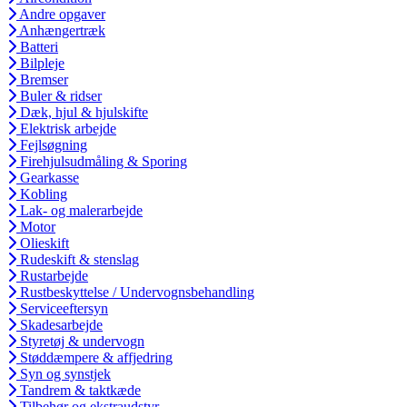
Andre opgaver
Anhængertræk
Batteri
Bilpleje
Bremser
Buler & ridser
Dæk, hjul & hjulskifte
Elektrisk arbejde
Fejlsøgning
Firehjulsudmåling & Sporing
Gearkasse
Kobling
Lak- og malerarbejde
Motor
Olieskift
Rudeskift & stenslag
Rustarbejde
Rustbeskyttelse / Undervognsbehandling
Serviceeftersyn
Skadesarbejde
Styretøj & undervogn
Støddæmpere & affjedring
Syn og synstjek
Tandrem & taktkæde
Tilbehør og ekstraudstyr