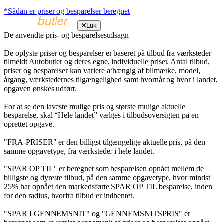
*Sådan er priser og besparelser beregnet
Luk
De anvendte pris- og besparelsesudsagn
De oplyste priser og besparelser er baseret på tilbud fra værksteder
tilmeldt Autobutler og deres egne, individuelle priser. Antal tilbud,
priser og besparelser kan variere afhængig af bilmærke, model,
årgang, værkstedernes tilgængelighed samt hvornår og hvor i landet,
opgaven ønskes udført.
For at se den laveste mulige pris og største mulige aktuelle
besparelse, skal “Hele landet” vælges i tilbudsoversigten på en
oprettet opgave.
"FRA-PRISER" er den billigst tilgængelige aktuelle pris, på den
samme opgavetype, fra værksteder i hele landet.
"SPAR OP TIL" er beregnet som besparelsen opnået mellem de
billigste og dyreste tilbud, på den samme opgavetype, hvor mindst
25% har opnået den markedsførte SPAR OP TIL besparelse, inden
for den radius, hvorfra tilbud er indhentet.
"SPAR I GENNEMSNIT" og "GENNEMSNITSPRIS" er