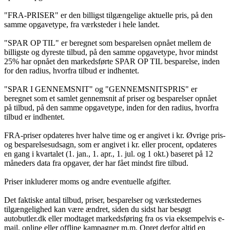
"FRA-PRISER" er den billigst tilgængelige aktuelle pris, på den
samme opgavetype, fra værksteder i hele landet.
"SPAR OP TIL" er beregnet som besparelsen opnået mellem de
billigste og dyreste tilbud, på den samme opgavetype, hvor mindst
25% har opnået den markedsførte SPAR OP TIL besparelse, inden
for den radius, hvorfra tilbud er indhentet.
"SPAR I GENNEMSNIT" og "GENNEMSNITSPRIS" er
beregnet som et samlet gennemsnit af priser og besparelser opnået
på tilbud, på den samme opgavetype, inden for den radius, hvorfra
tilbud er indhentet.
FRA-priser opdateres hver halve time og er angivet i kr. Øvrige pris-
og besparelsesudsagn, som er angivet i kr. eller procent, opdateres
en gang i kvartalet (1. jan., 1. apr., 1. jul. og 1 okt.) baseret på 12
måneders data fra opgaver, der har fået mindst fire tilbud.
Priser inkluderer moms og andre eventuelle afgifter.
Det faktiske antal tilbud, priser, besparelser og værkstedernes
tilgængelighed kan være ændret, siden du sidst har besøgt
autobutler.dk eller modtaget markedsføring fra os via eksempelvis e-
mail, online eller offline kampagner m.m. Opret derfor altid en