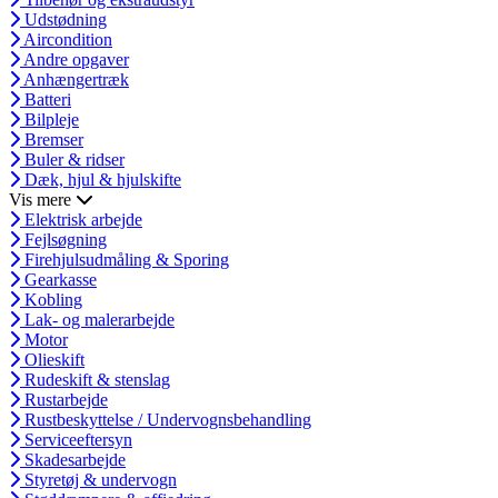
Udstødning
Aircondition
Andre opgaver
Anhængertræk
Batteri
Bilpleje
Bremser
Buler & ridser
Dæk, hjul & hjulskifte
Vis mere
Elektrisk arbejde
Fejlsøgning
Firehjulsudmåling & Sporing
Gearkasse
Kobling
Lak- og malerarbejde
Motor
Olieskift
Rudeskift & stenslag
Rustarbejde
Rustbeskyttelse / Undervognsbehandling
Serviceeftersyn
Skadesarbejde
Styretøj & undervogn