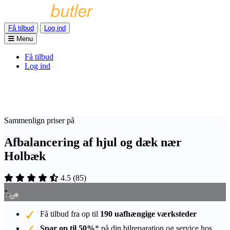
Få tilbud
Log ind
Menu
Få tilbud
Log ind
Sammenlign priser på
Afbalancering af hjul og dæk nær
Holbæk
4.5
(
85
)
Få tilbud fra op til
190 uafhængige værksteder
Spar op til 50%
* på din bilreparation og service hos