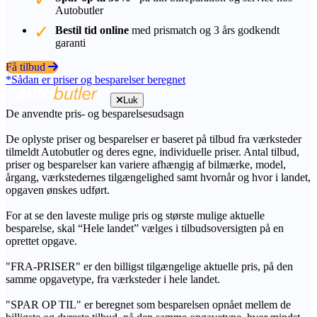
Autobutler
Bestil tid online
med prismatch og 3 års godkendt
garanti
Få tilbud
*Sådan er priser og besparelser beregnet
Luk
De anvendte pris- og besparelsesudsagn
De oplyste priser og besparelser er baseret på tilbud fra værksteder
tilmeldt Autobutler og deres egne, individuelle priser. Antal tilbud,
priser og besparelser kan variere afhængig af bilmærke, model,
årgang, værkstedernes tilgængelighed samt hvornår og hvor i landet,
opgaven ønskes udført.
For at se den laveste mulige pris og største mulige aktuelle
besparelse, skal “Hele landet” vælges i tilbudsoversigten på en
oprettet opgave.
"FRA-PRISER" er den billigst tilgængelige aktuelle pris, på den
samme opgavetype, fra værksteder i hele landet.
"SPAR OP TIL" er beregnet som besparelsen opnået mellem de