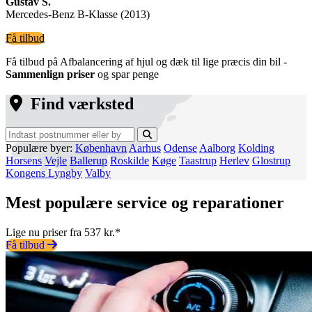
Gustav S.
Mercedes-Benz B-Klasse (2013)
Få tilbud
Få tilbud på Afbalancering af hjul og dæk til lige præcis din bil -
Sammenlign priser
og spar penge
Find værksted
Populære byer:
København
Aarhus
Odense
Aalborg
Kolding
Horsens
Vejle
Ballerup
Roskilde
Køge
Taastrup
Herlev
Glostrup
Kongens Lyngby
Valby
Mest populære service og reparationer
Lige nu priser fra 537 kr.*
Få tilbud