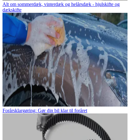
Alt om sommerdæk, vinterdæk og helårsdæk - hjulskifte og
dækskifte
Forårsklargøring: Gør din bil klar til foråret