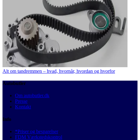
Alt om tandremmen – hvad, hvornår, hvordan og hvorfor
Autobutler
Om autobutler.dk
Presse
Kontakt
Info
*Priser og besparelser
FDM Værkstedskontrol