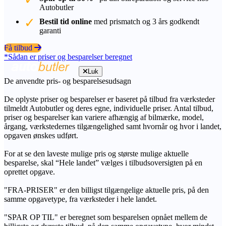
Autobutler
Bestil tid online
med prismatch og 3 års godkendt
garanti
Få tilbud
*Sådan er priser og besparelser beregnet
Luk
De anvendte pris- og besparelsesudsagn
De oplyste priser og besparelser er baseret på tilbud fra værksteder
tilmeldt Autobutler og deres egne, individuelle priser. Antal tilbud,
priser og besparelser kan variere afhængig af bilmærke, model,
årgang, værkstedernes tilgængelighed samt hvornår og hvor i landet,
opgaven ønskes udført.
For at se den laveste mulige pris og største mulige aktuelle
besparelse, skal “Hele landet” vælges i tilbudsoversigten på en
oprettet opgave.
"FRA-PRISER" er den billigst tilgængelige aktuelle pris, på den
samme opgavetype, fra værksteder i hele landet.
"SPAR OP TIL" er beregnet som besparelsen opnået mellem de