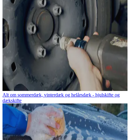
Alt om sommerdæk, vinterdæk og helårsdæk - hjulskifte og
dækskifte