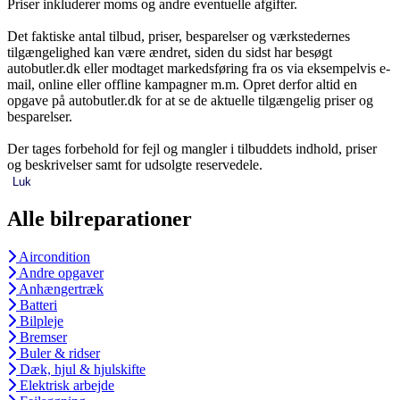
Priser inkluderer moms og andre eventuelle afgifter.
Det faktiske antal tilbud, priser, besparelser og værkstedernes
tilgængelighed kan være ændret, siden du sidst har besøgt
autobutler.dk eller modtaget markedsføring fra os via eksempelvis e-
mail, online eller offline kampagner m.m. Opret derfor altid en
opgave på autobutler.dk for at se de aktuelle tilgængelig priser og
besparelser.
Der tages forbehold for fejl og mangler i tilbuddets indhold, priser
og beskrivelser samt for udsolgte reservedele.
Luk
Alle bilreparationer
Aircondition
Andre opgaver
Anhængertræk
Batteri
Bilpleje
Bremser
Buler & ridser
Dæk, hjul & hjulskifte
Elektrisk arbejde