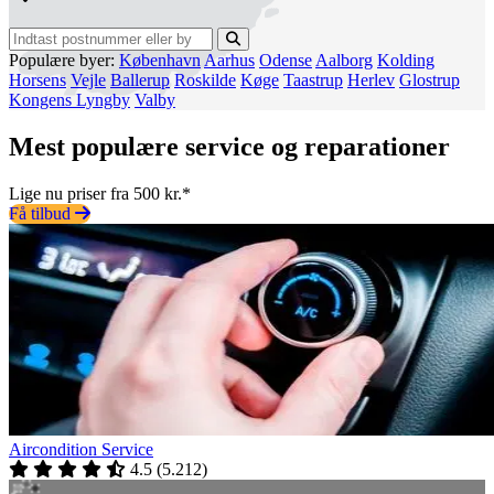
Populære byer:
København
Aarhus
Odense
Aalborg
Kolding
Horsens
Vejle
Ballerup
Roskilde
Køge
Taastrup
Herlev
Glostrup
Kongens Lyngby
Valby
Mest populære service og reparationer
Lige nu priser fra 500 kr.*
Få tilbud
Aircondition Service
4.5
(
5.212
)