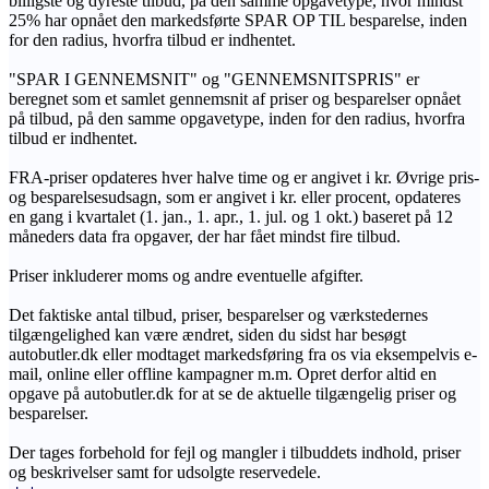
billigste og dyreste tilbud, på den samme opgavetype, hvor mindst
25% har opnået den markedsførte SPAR OP TIL besparelse, inden
for den radius, hvorfra tilbud er indhentet.
"SPAR I GENNEMSNIT" og "GENNEMSNITSPRIS" er
beregnet som et samlet gennemsnit af priser og besparelser opnået
på tilbud, på den samme opgavetype, inden for den radius, hvorfra
tilbud er indhentet.
FRA-priser opdateres hver halve time og er angivet i kr. Øvrige pris-
og besparelsesudsagn, som er angivet i kr. eller procent, opdateres
en gang i kvartalet (1. jan., 1. apr., 1. jul. og 1 okt.) baseret på 12
måneders data fra opgaver, der har fået mindst fire tilbud.
Priser inkluderer moms og andre eventuelle afgifter.
Det faktiske antal tilbud, priser, besparelser og værkstedernes
tilgængelighed kan være ændret, siden du sidst har besøgt
autobutler.dk eller modtaget markedsføring fra os via eksempelvis e-
mail, online eller offline kampagner m.m. Opret derfor altid en
opgave på autobutler.dk for at se de aktuelle tilgængelig priser og
besparelser.
Der tages forbehold for fejl og mangler i tilbuddets indhold, priser
og beskrivelser samt for udsolgte reservedele.