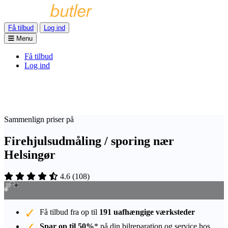
Få tilbud
Log ind
Menu
Få tilbud
Log ind
Sammenlign priser på
Firehjulsudmåling / sporing nær
Helsingør
4.6
(
108
)
Få tilbud fra op til
191 uafhængige værksteder
Spar op til 50%
* på din bilreparation og service hos