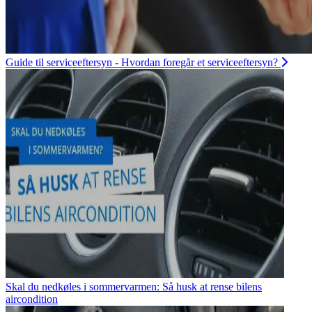
Guide til serviceeftersyn - Hvordan foregår et serviceeftersyn?
Skal du nedkøles i sommervarmen: Så husk at rense bilens
aircondition