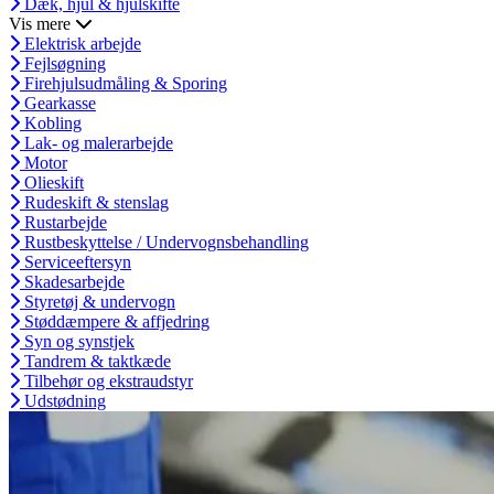
Dæk, hjul & hjulskifte
Vis mere
Elektrisk arbejde
Fejlsøgning
Firehjulsudmåling & Sporing
Gearkasse
Kobling
Lak- og malerarbejde
Motor
Olieskift
Rudeskift & stenslag
Rustarbejde
Rustbeskyttelse / Undervognsbehandling
Serviceeftersyn
Skadesarbejde
Styretøj & undervogn
Støddæmpere & affjedring
Syn og synstjek
Tandrem & taktkæde
Tilbehør og ekstraudstyr
Udstødning