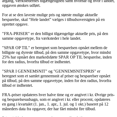
årgang, værkstedernes tilgængelighed samt hvornår og hvor i landet,
opgaven ønskes udført.
For at se den laveste mulige pris og største mulige aktuelle
besparelse, skal “Hele landet” vælges i tilbudsoversigten på en
oprettet opgave.
"FRA-PRISER" er den billigst tilgængelige aktuelle pris, på den
samme opgavetype, fra værksteder i hele landet.
"SPAR OP TIL" er beregnet som besparelsen opnået mellem de
billigste og dyreste tilbud, på den samme opgavetype, hvor mindst
25% har opnået den markedsførte SPAR OP TIL besparelse, inden
for den radius, hvorfra tilbud er indhentet.
"SPAR I GENNEMSNIT" og "GENNEMSNITSPRIS" er
beregnet som et samlet gennemsnit af priser og besparelser opnået
på tilbud, på den samme opgavetype, inden for den radius, hvorfra
tilbud er indhentet.
FRA-priser opdateres hver halve time og er angivet i kr. Øvrige pris-
og besparelsesudsagn, som er angivet i kr. eller procent, opdateres
en gang i kvartalet (1. jan., 1. apr., 1. jul. og 1 okt.) baseret på 12
måneders data fra opgaver, der har fået mindst fire tilbud.