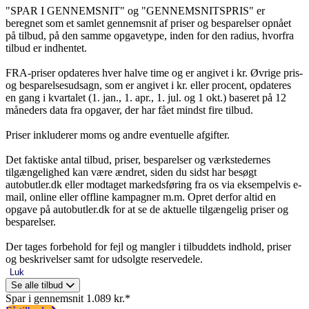
"SPAR I GENNEMSNIT" og "GENNEMSNITSPRIS" er
beregnet som et samlet gennemsnit af priser og besparelser opnået
på tilbud, på den samme opgavetype, inden for den radius, hvorfra
tilbud er indhentet.
FRA-priser opdateres hver halve time og er angivet i kr. Øvrige pris-
og besparelsesudsagn, som er angivet i kr. eller procent, opdateres
en gang i kvartalet (1. jan., 1. apr., 1. jul. og 1 okt.) baseret på 12
måneders data fra opgaver, der har fået mindst fire tilbud.
Priser inkluderer moms og andre eventuelle afgifter.
Det faktiske antal tilbud, priser, besparelser og værkstedernes
tilgængelighed kan være ændret, siden du sidst har besøgt
autobutler.dk eller modtaget markedsføring fra os via eksempelvis e-
mail, online eller offline kampagner m.m. Opret derfor altid en
opgave på autobutler.dk for at se de aktuelle tilgængelig priser og
besparelser.
Der tages forbehold for fejl og mangler i tilbuddets indhold, priser
og beskrivelser samt for udsolgte reservedele.
Luk
Se alle tilbud
Spar i gennemsnit 1.089 kr.*