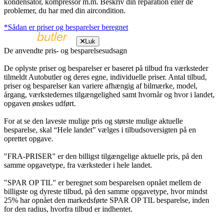
kondensator, kompressor m.m. Beskriv din reparation eller de
problemer, du har med din aircondition.
*Sådan er priser og besparelser beregnet
Luk
De anvendte pris- og besparelsesudsagn
De oplyste priser og besparelser er baseret på tilbud fra værksteder
tilmeldt Autobutler og deres egne, individuelle priser. Antal tilbud,
priser og besparelser kan variere afhængig af bilmærke, model,
årgang, værkstedernes tilgængelighed samt hvornår og hvor i landet,
opgaven ønskes udført.
For at se den laveste mulige pris og største mulige aktuelle
besparelse, skal “Hele landet” vælges i tilbudsoversigten på en
oprettet opgave.
"FRA-PRISER" er den billigst tilgængelige aktuelle pris, på den
samme opgavetype, fra værksteder i hele landet.
"SPAR OP TIL" er beregnet som besparelsen opnået mellem de
billigste og dyreste tilbud, på den samme opgavetype, hvor mindst
25% har opnået den markedsførte SPAR OP TIL besparelse, inden
for den radius, hvorfra tilbud er indhentet.