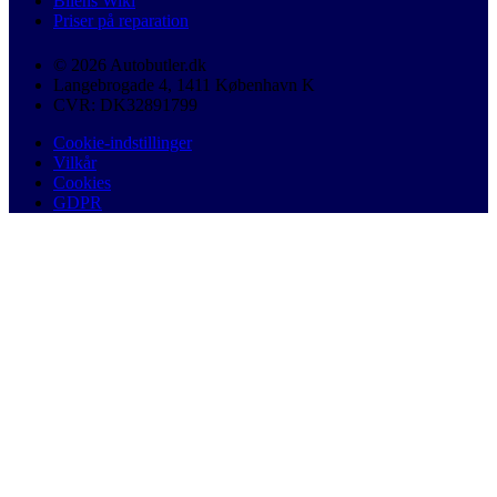
Bilens Wiki
Priser på reparation
© 2026 Autobutler.dk
Langebrogade 4, 1411 København K
CVR: DK32891799
Cookie-indstillinger
Vilkår
Cookies
GDPR