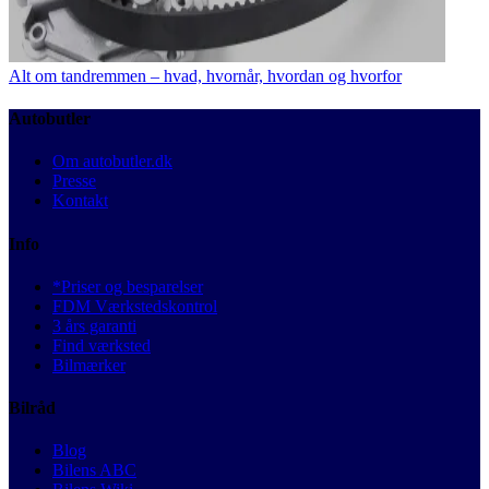
Alt om tandremmen – hvad, hvornår, hvordan og hvorfor
Autobutler
Om autobutler.dk
Presse
Kontakt
Info
*Priser og besparelser
FDM Værkstedskontrol
3 års garanti
Find værksted
Bilmærker
Bilråd
Blog
Bilens ABC