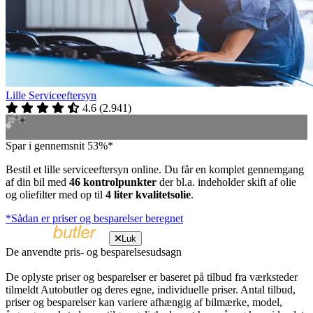
Lille Serviceeftersyn
4.6
(
2.941
)
Spar i gennemsnit 53%*
Bestil et lille serviceeftersyn online. Du får en komplet gennemgang
af din bil med
46 kontrolpunkter
der bl.a. indeholder skift af olie
og oliefilter med op til
4 liter kvalitetsolie
.
*Sådan er priser og besparelser beregnet
Luk
De anvendte pris- og besparelsesudsagn
De oplyste priser og besparelser er baseret på tilbud fra værksteder
tilmeldt Autobutler og deres egne, individuelle priser. Antal tilbud,
priser og besparelser kan variere afhængig af bilmærke, model,