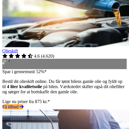
Olieskift
4.6
(
4.620
)
Spar i gennemsnit 52%*
Bestil dit olieskift online. Du får tømt bilens gamle olie og fyldt op
til
4 liter kvalitetsolie
på bilen. Værkstedet skifter også dit oliefilter
og sørger for at bortskaffe den gamle olie.
Lige nu priser fra 875 kr.*
Få tilbud