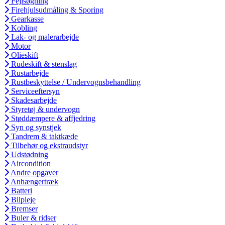
Fejlsøgning
Firehjulsudmåling & Sporing
Gearkasse
Kobling
Lak- og malerarbejde
Motor
Olieskift
Rudeskift & stenslag
Rustarbejde
Rustbeskyttelse / Undervognsbehandling
Serviceeftersyn
Skadesarbejde
Styretøj & undervogn
Støddæmpere & affjedring
Syn og synstjek
Tandrem & taktkæde
Tilbehør og ekstraudstyr
Udstødning
Aircondition
Andre opgaver
Anhængertræk
Batteri
Bilpleje
Bremser
Buler & ridser