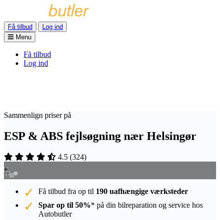
Få tilbud
Log ind
Menu
Få tilbud
Log ind
Sammenlign priser på
ESP & ABS fejlsøgning nær Helsingør
4.5
(
324
)
Få tilbud fra op til
190 uafhængige værksteder
Spar op til 50%
* på din bilreparation og service hos
Autobutler