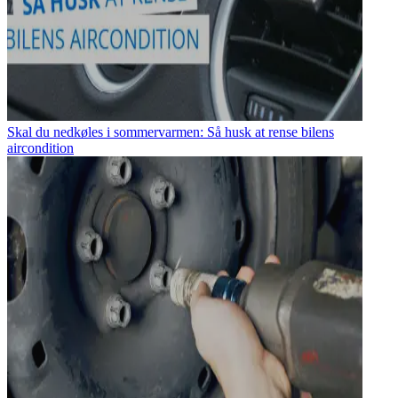
Skal du nedkøles i sommervarmen: Så husk at rense bilens
aircondition