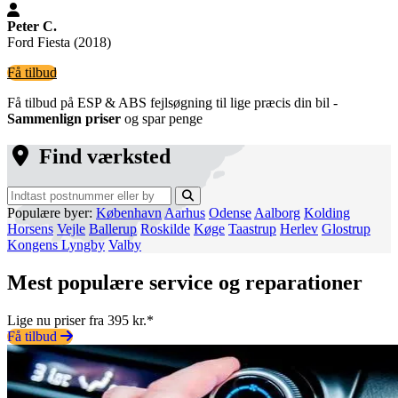
Peter C.
Ford Fiesta (2018)
Få tilbud
Få tilbud på ESP & ABS fejlsøgning til lige præcis din bil -
Sammenlign priser
og spar penge
Find værksted
Populære byer:
København
Aarhus
Odense
Aalborg
Kolding
Horsens
Vejle
Ballerup
Roskilde
Køge
Taastrup
Herlev
Glostrup
Kongens Lyngby
Valby
Mest populære service og reparationer
Lige nu priser fra 395 kr.*
Få tilbud