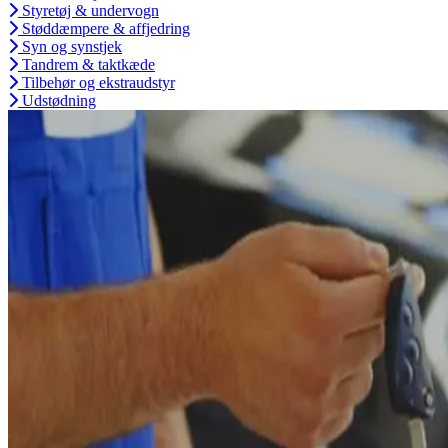
Styretøj & undervogn
Støddæmpere & affjedring
Syn og synstjek
Tandrem & taktkæde
Tilbehør og ekstraudstyr
Udstødning