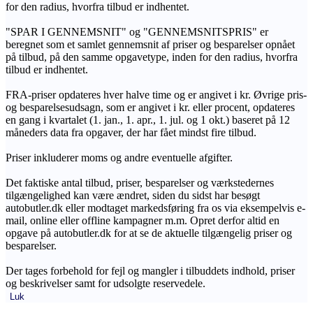
for den radius, hvorfra tilbud er indhentet.
"SPAR I GENNEMSNIT" og "GENNEMSNITSPRIS" er
beregnet som et samlet gennemsnit af priser og besparelser opnået
på tilbud, på den samme opgavetype, inden for den radius, hvorfra
tilbud er indhentet.
FRA-priser opdateres hver halve time og er angivet i kr. Øvrige pris-
og besparelsesudsagn, som er angivet i kr. eller procent, opdateres
en gang i kvartalet (1. jan., 1. apr., 1. jul. og 1 okt.) baseret på 12
måneders data fra opgaver, der har fået mindst fire tilbud.
Priser inkluderer moms og andre eventuelle afgifter.
Det faktiske antal tilbud, priser, besparelser og værkstedernes
tilgængelighed kan være ændret, siden du sidst har besøgt
autobutler.dk eller modtaget markedsføring fra os via eksempelvis e-
mail, online eller offline kampagner m.m. Opret derfor altid en
opgave på autobutler.dk for at se de aktuelle tilgængelig priser og
besparelser.
Der tages forbehold for fejl og mangler i tilbuddets indhold, priser
og beskrivelser samt for udsolgte reservedele.
Luk