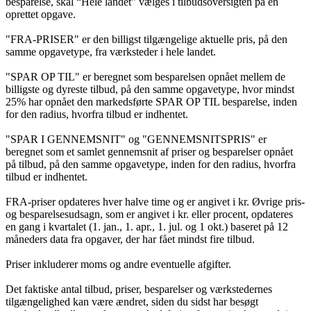
besparelse, skal “Hele landet” vælges i tilbudsoversigten på en
oprettet opgave.
"FRA-PRISER" er den billigst tilgængelige aktuelle pris, på den
samme opgavetype, fra værksteder i hele landet.
"SPAR OP TIL" er beregnet som besparelsen opnået mellem de
billigste og dyreste tilbud, på den samme opgavetype, hvor mindst
25% har opnået den markedsførte SPAR OP TIL besparelse, inden
for den radius, hvorfra tilbud er indhentet.
"SPAR I GENNEMSNIT" og "GENNEMSNITSPRIS" er
beregnet som et samlet gennemsnit af priser og besparelser opnået
på tilbud, på den samme opgavetype, inden for den radius, hvorfra
tilbud er indhentet.
FRA-priser opdateres hver halve time og er angivet i kr. Øvrige pris-
og besparelsesudsagn, som er angivet i kr. eller procent, opdateres
en gang i kvartalet (1. jan., 1. apr., 1. jul. og 1 okt.) baseret på 12
måneders data fra opgaver, der har fået mindst fire tilbud.
Priser inkluderer moms og andre eventuelle afgifter.
Det faktiske antal tilbud, priser, besparelser og værkstedernes
tilgængelighed kan være ændret, siden du sidst har besøgt