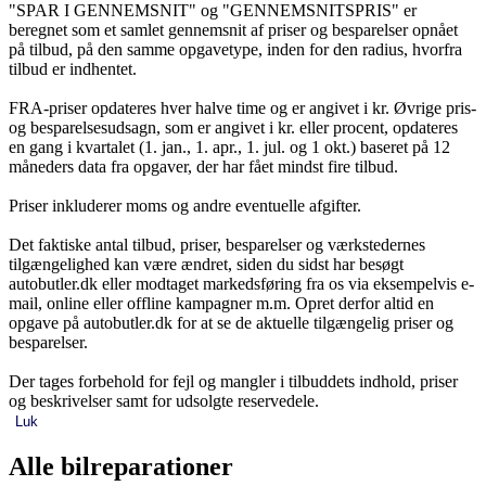
"SPAR I GENNEMSNIT" og "GENNEMSNITSPRIS" er
beregnet som et samlet gennemsnit af priser og besparelser opnået
på tilbud, på den samme opgavetype, inden for den radius, hvorfra
tilbud er indhentet.
FRA-priser opdateres hver halve time og er angivet i kr. Øvrige pris-
og besparelsesudsagn, som er angivet i kr. eller procent, opdateres
en gang i kvartalet (1. jan., 1. apr., 1. jul. og 1 okt.) baseret på 12
måneders data fra opgaver, der har fået mindst fire tilbud.
Priser inkluderer moms og andre eventuelle afgifter.
Det faktiske antal tilbud, priser, besparelser og værkstedernes
tilgængelighed kan være ændret, siden du sidst har besøgt
autobutler.dk eller modtaget markedsføring fra os via eksempelvis e-
mail, online eller offline kampagner m.m. Opret derfor altid en
opgave på autobutler.dk for at se de aktuelle tilgængelig priser og
besparelser.
Der tages forbehold for fejl og mangler i tilbuddets indhold, priser
og beskrivelser samt for udsolgte reservedele.
Luk
Alle bilreparationer