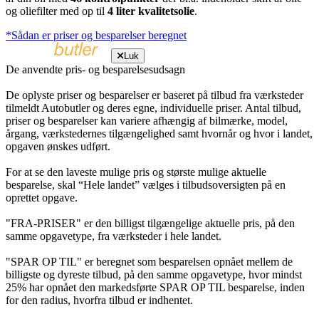
og oliefilter med op til
4 liter kvalitetsolie
.
*Sådan er priser og besparelser beregnet
Luk
De anvendte pris- og besparelsesudsagn
De oplyste priser og besparelser er baseret på tilbud fra værksteder
tilmeldt Autobutler og deres egne, individuelle priser. Antal tilbud,
priser og besparelser kan variere afhængig af bilmærke, model,
årgang, værkstedernes tilgængelighed samt hvornår og hvor i landet,
opgaven ønskes udført.
For at se den laveste mulige pris og største mulige aktuelle
besparelse, skal “Hele landet” vælges i tilbudsoversigten på en
oprettet opgave.
"FRA-PRISER" er den billigst tilgængelige aktuelle pris, på den
samme opgavetype, fra værksteder i hele landet.
"SPAR OP TIL" er beregnet som besparelsen opnået mellem de
billigste og dyreste tilbud, på den samme opgavetype, hvor mindst
25% har opnået den markedsførte SPAR OP TIL besparelse, inden
for den radius, hvorfra tilbud er indhentet.