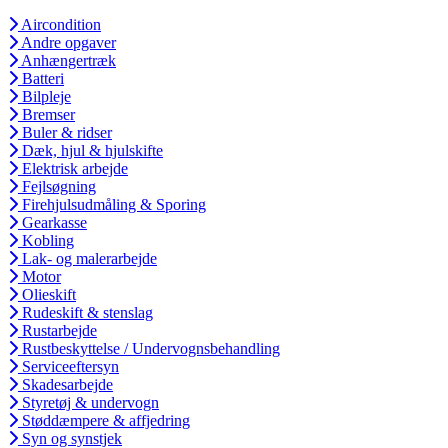
Aircondition
Andre opgaver
Anhængertræk
Batteri
Bilpleje
Bremser
Buler & ridser
Dæk, hjul & hjulskifte
Elektrisk arbejde
Fejlsøgning
Firehjulsudmåling & Sporing
Gearkasse
Kobling
Lak- og malerarbejde
Motor
Olieskift
Rudeskift & stenslag
Rustarbejde
Rustbeskyttelse / Undervognsbehandling
Serviceeftersyn
Skadesarbejde
Styretøj & undervogn
Støddæmpere & affjedring
Syn og synstjek