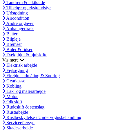
Tandrem & taktkæde
Tilbehør og ekstraudstyr
Udstødning
Aircondition
Andre opgaver
Anhængertræk
Batteri
Bilpleje
Bremser
Buler & ridser
Dæk, hjul & hjulskifte
Vis mere
Elektrisk arbejde
Fejlsøgning
Firehjulsudmåling & Sporing
Gearkasse
Kobling
Lak- og malerarbejde
Motor
Olieskift
Rudeskift & stenslag
Rustarbejde
Rustbeskyttelse / Undervognsbehandling
Serviceeftersyn
Skadesarbejde