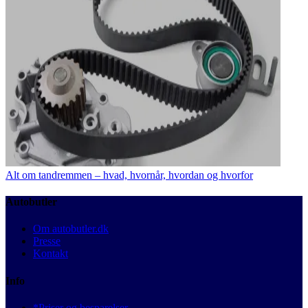
Alt om tandremmen – hvad, hvornår, hvordan og hvorfor
Autobutler
Om autobutler.dk
Presse
Kontakt
Info
*Priser og besparelser