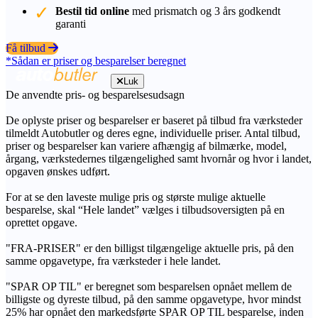
Bestil tid online
med prismatch og 3 års godkendt
garanti
Få tilbud
*Sådan er priser og besparelser beregnet
Luk
De anvendte pris- og besparelsesudsagn
De oplyste priser og besparelser er baseret på tilbud fra værksteder
tilmeldt Autobutler og deres egne, individuelle priser. Antal tilbud,
priser og besparelser kan variere afhængig af bilmærke, model,
årgang, værkstedernes tilgængelighed samt hvornår og hvor i landet,
opgaven ønskes udført.
For at se den laveste mulige pris og største mulige aktuelle
besparelse, skal “Hele landet” vælges i tilbudsoversigten på en
oprettet opgave.
"FRA-PRISER" er den billigst tilgængelige aktuelle pris, på den
samme opgavetype, fra værksteder i hele landet.
"SPAR OP TIL" er beregnet som besparelsen opnået mellem de
billigste og dyreste tilbud, på den samme opgavetype, hvor mindst
25% har opnået den markedsførte SPAR OP TIL besparelse, inden