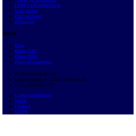
FDM Værkstedskontrol
3 års garanti
Find værksted
Bilmærker
Bilråd
Blog
Bilens ABC
Bilens Wiki
Priser på reparation
© 2026 Autobutler.dk
Langebrogade 4, 1411 København K
CVR: DK32891799
Cookie-indstillinger
Vilkår
Cookies
GDPR