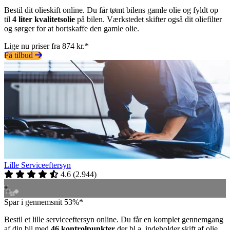
Bestil dit olieskift online. Du får tømt bilens gamle olie og fyldt op
til
4 liter kvalitetsolie
på bilen. Værkstedet skifter også dit oliefilter
og sørger for at bortskaffe den gamle olie.
Lige nu priser fra 874 kr.*
Få tilbud
Lille Serviceeftersyn
4.6
(
2.944
)
Spar i gennemsnit 53%*
Bestil et lille serviceeftersyn online. Du får en komplet gennemgang
af din bil med
46 kontrolpunkter
der bl.a. indeholder skift af olie