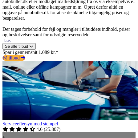
autobutler.dk eller modtaget markedsføring fra os via eksempelvis e-
mail, online eller offline kampagner m.m. Opret derfor altid en
opgave på autobutler.dk for at se de aktuelle tilgængelig priser og
besparelser.
Der tages forbehold for fejl og mangler i tilbuddets indhold, priser
og beskrivelser samt for udsolgte reservedele.
Luk
Se alle tilbud
Spar i gennemsnit 1.089 kr.*
Få tilbud
Serviceeftersyn med stempel
4.6
(
25.807
)