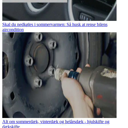
Skal du nedkøles i sommervarmen: Så husk at rense bilens
aircondition
Alt om sommerdæk, vinterdæk og helårsdæk - hjulskifte og
dækskifte