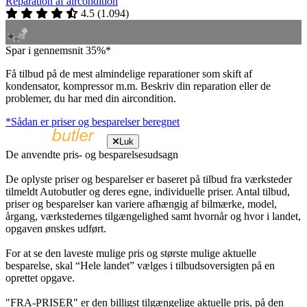
Reparation af aircondition
4.5
(
1.094
)
Spar i gennemsnit 35%*
Få tilbud på de mest almindelige reparationer som skift af
kondensator, kompressor m.m. Beskriv din reparation eller de
problemer, du har med din aircondition.
*Sådan er priser og besparelser beregnet
Luk
De anvendte pris- og besparelsesudsagn
De oplyste priser og besparelser er baseret på tilbud fra værksteder
tilmeldt Autobutler og deres egne, individuelle priser. Antal tilbud,
priser og besparelser kan variere afhængig af bilmærke, model,
årgang, værkstedernes tilgængelighed samt hvornår og hvor i landet,
opgaven ønskes udført.
For at se den laveste mulige pris og største mulige aktuelle
besparelse, skal “Hele landet” vælges i tilbudsoversigten på en
oprettet opgave.
"FRA-PRISER" er den billigst tilgængelige aktuelle pris, på den