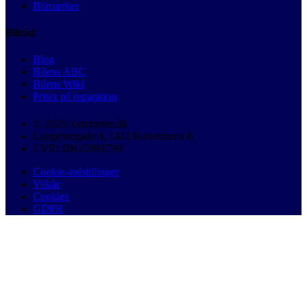
Bilmærker
Bilråd
Blog
Bilens ABC
Bilens Wiki
Priser på reparation
© 2026 Autobutler.dk
Langebrogade 4, 1411 København K
CVR: DK32891799
Cookie-indstillinger
Vilkår
Cookies
GDPR