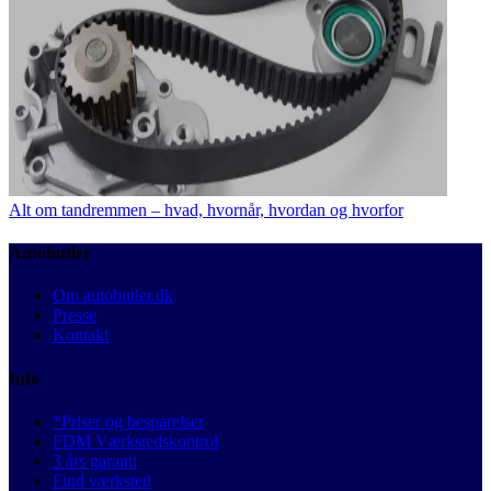
Alt om tandremmen – hvad, hvornår, hvordan og hvorfor
Autobutler
Om autobutler.dk
Presse
Kontakt
Info
*Priser og besparelser
FDM Værkstedskontrol
3 års garanti
Find værksted