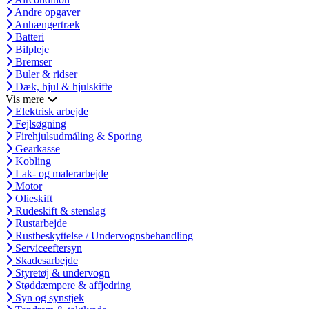
Andre opgaver
Anhængertræk
Batteri
Bilpleje
Bremser
Buler & ridser
Dæk, hjul & hjulskifte
Vis mere
Elektrisk arbejde
Fejlsøgning
Firehjulsudmåling & Sporing
Gearkasse
Kobling
Lak- og malerarbejde
Motor
Olieskift
Rudeskift & stenslag
Rustarbejde
Rustbeskyttelse / Undervognsbehandling
Serviceeftersyn
Skadesarbejde
Styretøj & undervogn
Støddæmpere & affjedring
Syn og synstjek