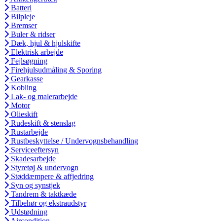
Batteri
Bilpleje
Bremser
Buler & ridser
Dæk, hjul & hjulskifte
Elektrisk arbejde
Fejlsøgning
Firehjulsudmåling & Sporing
Gearkasse
Kobling
Lak- og malerarbejde
Motor
Olieskift
Rudeskift & stenslag
Rustarbejde
Rustbeskyttelse / Undervognsbehandling
Serviceeftersyn
Skadesarbejde
Styretøj & undervogn
Støddæmpere & affjedring
Syn og synstjek
Tandrem & taktkæde
Tilbehør og ekstraudstyr
Udstødning
Aircondition