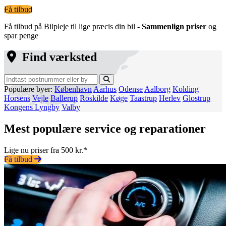
Få tilbud
Få tilbud på Bilpleje til lige præcis din bil -
Sammenlign priser
og
spar penge
Find værksted
Populære byer:
København
Aarhus
Odense
Aalborg
Kolding
Horsens
Vejle
Ballerup
Roskilde
Køge
Taastrup
Herlev
Glostrup
Kongens Lyngby
Valby
Mest populære service og reparationer
Lige nu priser fra 500 kr.*
Få tilbud