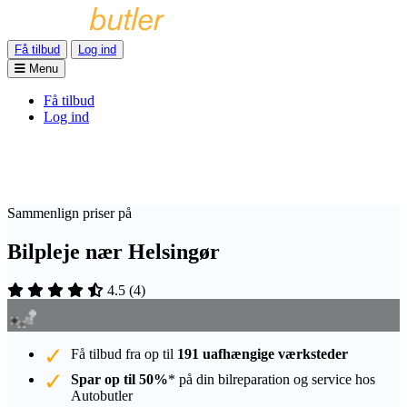
Få tilbud
Log ind
Menu
Få tilbud
Log ind
Sammenlign priser på
Bilpleje nær Helsingør
4.5
(
4
)
Få tilbud fra op til
191 uafhængige værksteder
Spar op til 50%
* på din bilreparation og service hos
Autobutler