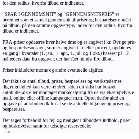
for den radius, hvorfra tilbud er indhentet.
"SPAR I GENNEMSNIT" og "GENNEMSNITSPRIS" er
beregnet som et samlet gennemsnit af priser og besparelser opnået
på tilbud, på den samme opgavetype, inden for den radius, hvorfra
tilbud er indhentet.
FRA-priser opdateres hver halve time og er angivet i kr. Øvrige pris-
og besparelsesudsagn, som er angivet i kr. eller procent, opdateres
en gang i kvartalet (1. jan., 1. apr., 1. jul. og 1 okt.) baseret på 12
måneders data fra opgaver, der har fået mindst fire tilbud.
Priser inkluderer moms og andre eventuelle afgifter.
Det faktiske antal tilbud, priser, besparelser og værkstedernes
tilgængelighed kan være ændret, siden du sidst har besøgt
autobutler.dk eller modtaget markedsføring fra os via eksempelvis e-
mail, online eller offline kampagner m.m. Opret derfor altid en
opgave på autobutler.dk for at se de aktuelle tilgængelig priser og
besparelser.
Der tages forbehold for fejl og mangler i tilbuddets indhold, priser
og beskrivelser samt for udsolgte reservedele.
Luk