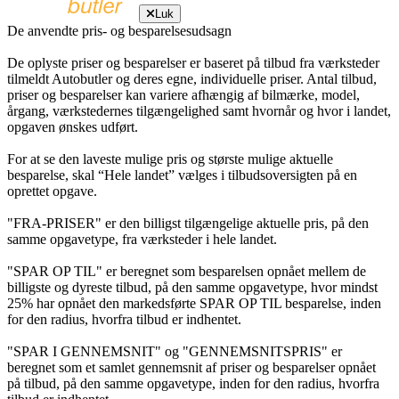
Luk
De anvendte pris- og besparelsesudsagn
De oplyste priser og besparelser er baseret på tilbud fra værksteder
tilmeldt Autobutler og deres egne, individuelle priser. Antal tilbud,
priser og besparelser kan variere afhængig af bilmærke, model,
årgang, værkstedernes tilgængelighed samt hvornår og hvor i landet,
opgaven ønskes udført.
For at se den laveste mulige pris og største mulige aktuelle
besparelse, skal “Hele landet” vælges i tilbudsoversigten på en
oprettet opgave.
"FRA-PRISER" er den billigst tilgængelige aktuelle pris, på den
samme opgavetype, fra værksteder i hele landet.
"SPAR OP TIL" er beregnet som besparelsen opnået mellem de
billigste og dyreste tilbud, på den samme opgavetype, hvor mindst
25% har opnået den markedsførte SPAR OP TIL besparelse, inden
for den radius, hvorfra tilbud er indhentet.
"SPAR I GENNEMSNIT" og "GENNEMSNITSPRIS" er
beregnet som et samlet gennemsnit af priser og besparelser opnået
på tilbud, på den samme opgavetype, inden for den radius, hvorfra