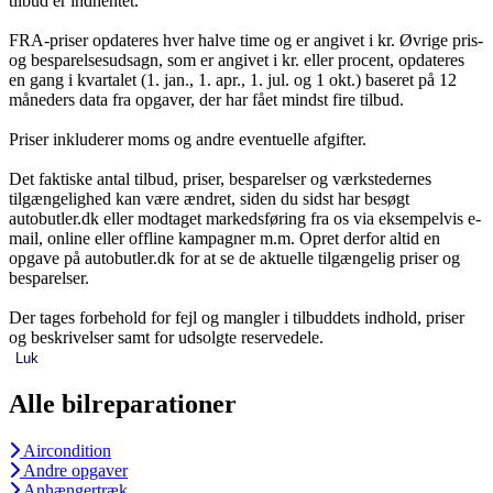
tilbud er indhentet.
FRA-priser opdateres hver halve time og er angivet i kr. Øvrige pris-
og besparelsesudsagn, som er angivet i kr. eller procent, opdateres
en gang i kvartalet (1. jan., 1. apr., 1. jul. og 1 okt.) baseret på 12
måneders data fra opgaver, der har fået mindst fire tilbud.
Priser inkluderer moms og andre eventuelle afgifter.
Det faktiske antal tilbud, priser, besparelser og værkstedernes
tilgængelighed kan være ændret, siden du sidst har besøgt
autobutler.dk eller modtaget markedsføring fra os via eksempelvis e-
mail, online eller offline kampagner m.m. Opret derfor altid en
opgave på autobutler.dk for at se de aktuelle tilgængelig priser og
besparelser.
Der tages forbehold for fejl og mangler i tilbuddets indhold, priser
og beskrivelser samt for udsolgte reservedele.
Luk
Alle bilreparationer
Aircondition
Andre opgaver
Anhængertræk