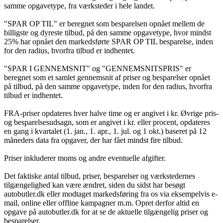
samme opgavetype, fra værksteder i hele landet.
"SPAR OP TIL" er beregnet som besparelsen opnået mellem de
billigste og dyreste tilbud, på den samme opgavetype, hvor mindst
25% har opnået den markedsførte SPAR OP TIL besparelse, inden
for den radius, hvorfra tilbud er indhentet.
"SPAR I GENNEMSNIT" og "GENNEMSNITSPRIS" er
beregnet som et samlet gennemsnit af priser og besparelser opnået
på tilbud, på den samme opgavetype, inden for den radius, hvorfra
tilbud er indhentet.
FRA-priser opdateres hver halve time og er angivet i kr. Øvrige pris-
og besparelsesudsagn, som er angivet i kr. eller procent, opdateres
en gang i kvartalet (1. jan., 1. apr., 1. jul. og 1 okt.) baseret på 12
måneders data fra opgaver, der har fået mindst fire tilbud.
Priser inkluderer moms og andre eventuelle afgifter.
Det faktiske antal tilbud, priser, besparelser og værkstedernes
tilgængelighed kan være ændret, siden du sidst har besøgt
autobutler.dk eller modtaget markedsføring fra os via eksempelvis e-
mail, online eller offline kampagner m.m. Opret derfor altid en
opgave på autobutler.dk for at se de aktuelle tilgængelig priser og
besparelser.