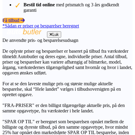
Bestil tid online
med prismatch og 3 års godkendt
garanti
Få tilbud
*Sådan er priser og besparelser beregnet
Luk
De anvendte pris- og besparelsesudsagn
De oplyste priser og besparelser er baseret på tilbud fra værksteder
tilmeldt Autobutler og deres egne, individuelle priser. Antal tilbud,
priser og besparelser kan variere afhængig af bilmærke, model,
årgang, værkstedernes tilgængelighed samt hvornår og hvor i landet,
opgaven ønskes udført.
For at se den laveste mulige pris og største mulige aktuelle
besparelse, skal “Hele landet” vælges i tilbudsoversigten på en
oprettet opgave.
"FRA-PRISER" er den billigst tilgængelige aktuelle pris, på den
samme opgavetype, fra værksteder i hele landet.
"SPAR OP TIL" er beregnet som besparelsen opnået mellem de
billigste og dyreste tilbud, på den samme opgavetype, hvor mindst
25% har opnået den markedsførte SPAR OP TIL besparelse, inden