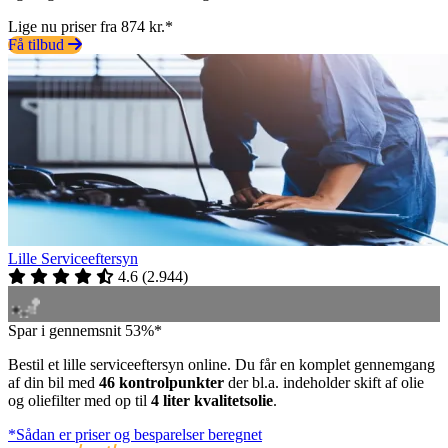
Lige nu priser fra 874 kr.*
Få tilbud
Lille Serviceeftersyn
4.6
(
2.944
)
Spar i gennemsnit 53%*
Bestil et lille serviceeftersyn online. Du får en komplet gennemgang
af din bil med
46 kontrolpunkter
der bl.a. indeholder skift af olie
og oliefilter med op til
4 liter kvalitetsolie
.
*Sådan er priser og besparelser beregnet