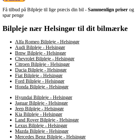
Få tilbud på Bilpleje til lige præcis din bil -
Sammenlign priser
og
spar penge
Bilpleje nær Helsingør til dit bilmærke
Alfa Romeo Bilpleje - Helsingør
Audi Bilpleje - Helsingør
Bmw Bilpleje - Helsingør
Chevrolet Bilpleje - Helsingør
Citroen Bilpleje - Helsingør
Dacia Bilpleje - Helsingør
Fiat Bilpleje - Helsingør
Ford Bilpleje - Helsingør
Honda Bilpleje - Helsingør
Hyundai Bilpleje - Helsingør
Jaguar Bilpleje - Helsingør
Jeep Bilpleje - Helsingør
Kia Bilpleje - Helsingør
Land Rover Bilpleje - Helsingør
Lexus Bilpleje - Helsingør
Mazda Bilpleje - Helsingør
Mercedes Benz Bilpleje - Helsingør