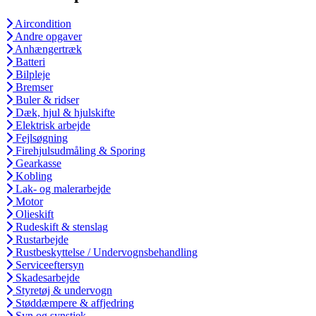
Aircondition
Andre opgaver
Anhængertræk
Batteri
Bilpleje
Bremser
Buler & ridser
Dæk, hjul & hjulskifte
Elektrisk arbejde
Fejlsøgning
Firehjulsudmåling & Sporing
Gearkasse
Kobling
Lak- og malerarbejde
Motor
Olieskift
Rudeskift & stenslag
Rustarbejde
Rustbeskyttelse / Undervognsbehandling
Serviceeftersyn
Skadesarbejde
Styretøj & undervogn
Støddæmpere & affjedring
Syn og synstjek