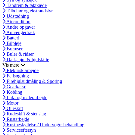
Tandrem & taktkæde
Tilbehør og ekstraudstyr
Udstødning
Aircondition
Andre opgaver
Anhængertræk
Batteri
Bilpleje
Bremser
Buler & ridser
Dæk, hjul & hjulskifte
Vis mere
Elektrisk arbejde
Fejlsøgning
Firehjulsudmåling & Sporing
Gearkasse
Kobling
Lak- og malerarbejde
Motor
Olieskift
Rudeskift & stenslag
Rustarbejde
Rustbeskyttelse / Undervognsbehandling
Serviceeftersyn