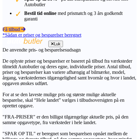
Autobutler
Bestil tid online
med prismatch og 3 års godkendt
garanti
Få tilbud
*Sådan er priser og besparelser beregnet
Luk
De anvendte pris- og besparelsesudsagn
De oplyste priser og besparelser er baseret på tilbud fra værksteder
tilmeldt Autobutler og deres egne, individuelle priser. Antal tilbud,
priser og besparelser kan variere afhængig af bilmærke, model,
årgang, værkstedernes tilgængelighed samt hvornår og hvor i landet,
opgaven ønskes udført.
For at se den laveste mulige pris og største mulige aktuelle
besparelse, skal “Hele landet” vælges i tilbudsoversigten på en
oprettet opgave.
"FRA-PRISER" er den billigst tilgængelige aktuelle pris, på den
samme opgavetype, fra værksteder i hele landet.
"SPAR OP TIL" er beregnet som besparelsen opnået mellem de