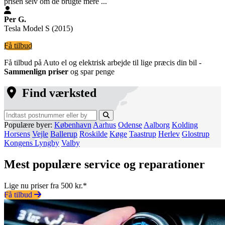
prisen selv om de brugte mere ...
Per G.
Tesla Model S (2015)
Få tilbud
Få tilbud på Auto el og elektrisk arbejde til lige præcis din bil -
Sammenlign priser
og spar penge
Find værksted
Populære byer:
København
Aarhus
Odense
Aalborg
Kolding
Horsens
Vejle
Ballerup
Roskilde
Køge
Taastrup
Herlev
Glostrup
Kongens Lyngby
Valby
Mest populære service og reparationer
Lige nu priser fra 500 kr.*
Få tilbud