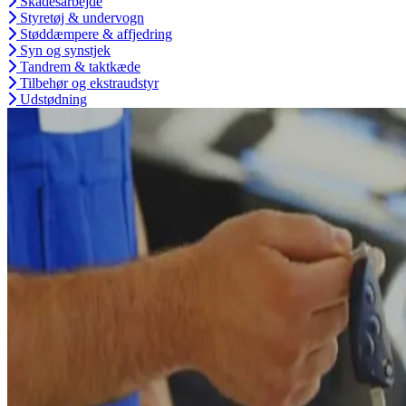
Skadesarbejde
Styretøj & undervogn
Støddæmpere & affjedring
Syn og synstjek
Tandrem & taktkæde
Tilbehør og ekstraudstyr
Udstødning