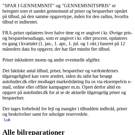
"SPAR I GENNEMSNIT" og "GENNEMSNITSPRIS" er
beregnet som et samlet gennemsnit af priser og besparelser opnået
på tilbud, på den samme opgavetype, inden for den radius, hvorfra
tilbud er indhentet.
FRA-priser opdateres hver halve time og er angivet i kr. Øvrige pris-
og besparelsesudsagn, som er angivet i kr. eller procent, opdateres
en gang i kvartalet (1. jan., 1. apr., 1. jul. og 1 okt.) baseret på 12
måneders data fra opgaver, der har fået mindst fire tilbud.
Priser inkluderer moms og andre eventuelle afgifter.
Det faktiske antal tilbud, priser, besparelser og værkstedernes
tilgængelighed kan være ændret, siden du sidst har besøgt
autobutler.dk eller modtaget markedsføring fra os via eksempelvis e-
mail, online eller offline kampagner m.m. Opret derfor altid en
opgave på autobutler.dk for at se de aktuelle tilgængelig priser og
besparelser.
Der tages forbehold for fejl og mangler i tilbuddets indhold, priser
og beskrivelser samt for udsolgte reservedele.
Luk
Alle bilreparationer