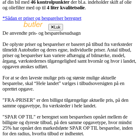
af din bil med
46 kontrolpunkter
der bl.a. indeholder skift af olie
og oliefilter med op til
4 liter kvalitetsolie
.
*Sådan er priser og besparelser beregnet
Luk
De anvendte pris- og besparelsesudsagn
De oplyste priser og besparelser er baseret på tilbud fra værksteder
tilmeldt Autobutler og deres egne, individuelle priser. Antal tilbud,
priser og besparelser kan variere afhængig af bilmærke, model,
årgang, værkstedernes tilgængelighed samt hvornår og hvor i landet,
opgaven ønskes udført.
For at se den laveste mulige pris og største mulige aktuelle
besparelse, skal “Hele landet” vælges i tilbudsoversigten på en
oprettet opgave.
"FRA-PRISER" er den billigst tilgængelige aktuelle pris, på den
samme opgavetype, fra værksteder i hele landet.
"SPAR OP TIL" er beregnet som besparelsen opnået mellem de
billigste og dyreste tilbud, på den samme opgavetype, hvor mindst
25% har opnået den markedsførte SPAR OP TIL besparelse, inden
for den radius, hvorfra tilbud er indhentet.