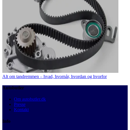
Alt om tandremmen – hvad, hvornår, hvordan og hvorfor
Autobutler
Om autobutler.dk
Presse
Kontakt
Info