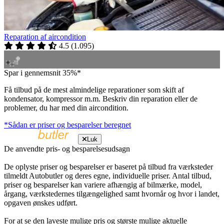
Reparation af aircondition
4.5
(
1.095
)
Spar i gennemsnit 35%*
Få tilbud på de mest almindelige reparationer som skift af
kondensator, kompressor m.m. Beskriv din reparation eller de
problemer, du har med din aircondition.
*Sådan er priser og besparelser beregnet
Luk
De anvendte pris- og besparelsesudsagn
De oplyste priser og besparelser er baseret på tilbud fra værksteder
tilmeldt Autobutler og deres egne, individuelle priser. Antal tilbud,
priser og besparelser kan variere afhængig af bilmærke, model,
årgang, værkstedernes tilgængelighed samt hvornår og hvor i landet,
opgaven ønskes udført.
For at se den laveste mulige pris og største mulige aktuelle