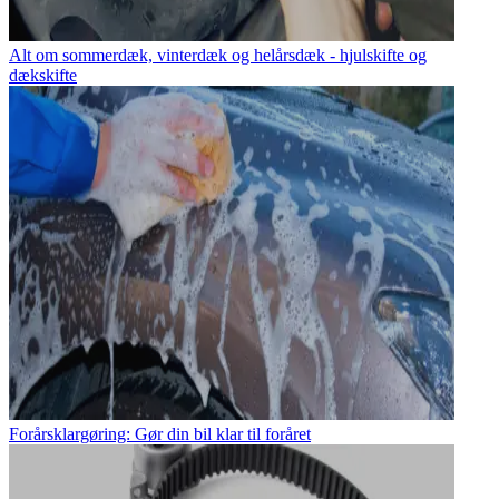
Alt om sommerdæk, vinterdæk og helårsdæk - hjulskifte og
dækskifte
Forårsklargøring: Gør din bil klar til foråret