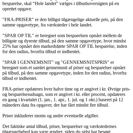
besparelse, skal “Hele landet” vælges i tilbudsoversigten på en
oprettet opgave.
"FRA-PRISER" er den billigst tilgængelige aktuelle pris, på den
samme opgavetype, fra værksteder i hele landet.
"SPAR OP TIL" er beregnet som besparelsen opnået mellem de
billigste og dyreste tilbud, på den samme opgavetype, hvor mindst
25% har opnået den markedsførte SPAR OP TIL besparelse, inden
for den radius, hvorfra tilbud er indhentet.
"SPAR I GENNEMSNIT" og "GENNEMSNITSPRIS" er
beregnet som et samlet gennemsnit af priser og besparelser opnået
på tilbud, på den samme opgavetype, inden for den radius, hvorfra
tilbud er indhentet.
FRA-priser opdateres hver halve time og er angivet i kr. Øvrige pris-
og besparelsesudsagn, som er angivet i kr. eller procent, opdateres
en gang i kvartalet (1. jan., 1. apr., 1. jul. og 1 okt.) baseret på 12
måneders data fra opgaver, der har fået mindst fire tilbud.
Priser inkluderer moms og andre eventuelle afgifter.
Det faktiske antal tilbud, priser, besparelser og værkstedernes
tilgængelighed kan være ændret, siden du sidst har besøgt