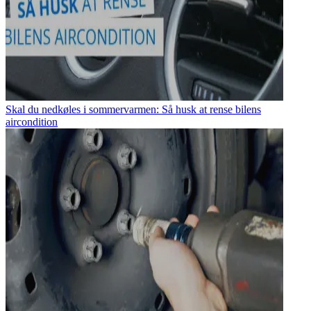
Skal du nedkøles i sommervarmen: Så husk at rense bilens
aircondition