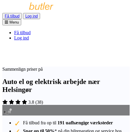
Få tilbud
Log ind
Menu
Få tilbud
Log ind
Sammenlign priser på
Auto el og elektrisk arbejde nær
Helsingør
3.8
(
38
)
Få tilbud fra op til
191 uafhængige værksteder
Spar op til 50%
* på din bilreparation og service hos