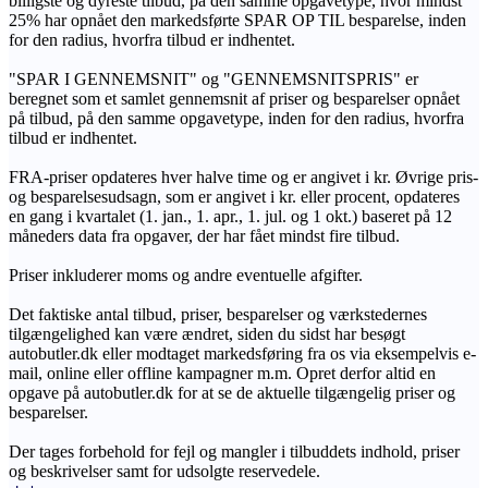
billigste og dyreste tilbud, på den samme opgavetype, hvor mindst
25% har opnået den markedsførte SPAR OP TIL besparelse, inden
for den radius, hvorfra tilbud er indhentet.
"SPAR I GENNEMSNIT" og "GENNEMSNITSPRIS" er
beregnet som et samlet gennemsnit af priser og besparelser opnået
på tilbud, på den samme opgavetype, inden for den radius, hvorfra
tilbud er indhentet.
FRA-priser opdateres hver halve time og er angivet i kr. Øvrige pris-
og besparelsesudsagn, som er angivet i kr. eller procent, opdateres
en gang i kvartalet (1. jan., 1. apr., 1. jul. og 1 okt.) baseret på 12
måneders data fra opgaver, der har fået mindst fire tilbud.
Priser inkluderer moms og andre eventuelle afgifter.
Det faktiske antal tilbud, priser, besparelser og værkstedernes
tilgængelighed kan være ændret, siden du sidst har besøgt
autobutler.dk eller modtaget markedsføring fra os via eksempelvis e-
mail, online eller offline kampagner m.m. Opret derfor altid en
opgave på autobutler.dk for at se de aktuelle tilgængelig priser og
besparelser.
Der tages forbehold for fejl og mangler i tilbuddets indhold, priser
og beskrivelser samt for udsolgte reservedele.