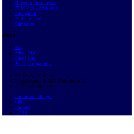
*Priser og besparelser
FDM Værkstedskontrol
3 års garanti
Find værksted
Bilmærker
Bilråd
Blog
Bilens ABC
Bilens Wiki
Priser på reparation
© 2026 Autobutler.dk
Langebrogade 4, 1411 København K
CVR: DK32891799
Cookie-indstillinger
Vilkår
Cookies
GDPR