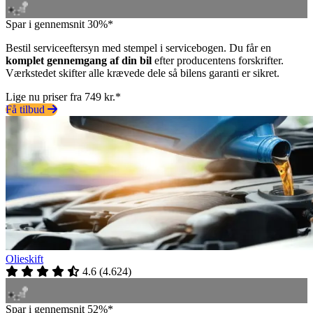
Spar i gennemsnit 30%*
Bestil serviceeftersyn med stempel i servicebogen. Du får en
komplet gennemgang af din bil
efter producentens forskrifter.
Værkstedet skifter alle krævede dele så bilens garanti er sikret.
Lige nu priser fra 749 kr.*
Få tilbud
Olieskift
4.6
(
4.624
)
Spar i gennemsnit 52%*