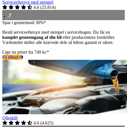
Serviceeftersyn med stempel
4.6
(
25.814
)
Spar i gennemsnit 30%*
Bestil serviceeftersyn med stempel i servicebogen. Du får en
komplet gennemgang af din bil
efter producentens forskrifter.
Værkstedet skifter alle krævede dele så bilens garanti er sikret.
Lige nu priser fra 749 kr.*
Få tilbud
Olieskift
4.6
(
4.625
)