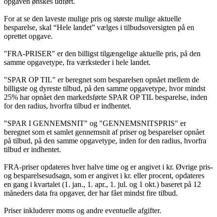
opgaven ønskes udført.
For at se den laveste mulige pris og største mulige aktuelle
besparelse, skal “Hele landet” vælges i tilbudsoversigten på en
oprettet opgave.
"FRA-PRISER" er den billigst tilgængelige aktuelle pris, på den
samme opgavetype, fra værksteder i hele landet.
"SPAR OP TIL" er beregnet som besparelsen opnået mellem de
billigste og dyreste tilbud, på den samme opgavetype, hvor mindst
25% har opnået den markedsførte SPAR OP TIL besparelse, inden
for den radius, hvorfra tilbud er indhentet.
"SPAR I GENNEMSNIT" og "GENNEMSNITSPRIS" er
beregnet som et samlet gennemsnit af priser og besparelser opnået
på tilbud, på den samme opgavetype, inden for den radius, hvorfra
tilbud er indhentet.
FRA-priser opdateres hver halve time og er angivet i kr. Øvrige pris-
og besparelsesudsagn, som er angivet i kr. eller procent, opdateres
en gang i kvartalet (1. jan., 1. apr., 1. jul. og 1 okt.) baseret på 12
måneders data fra opgaver, der har fået mindst fire tilbud.
Priser inkluderer moms og andre eventuelle afgifter.