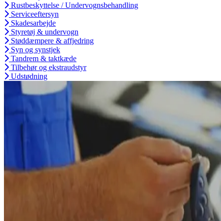
Rustbeskyttelse / Undervognsbehandling
Serviceeftersyn
Skadesarbejde
Styretøj & undervogn
Støddæmpere & affjedring
Syn og synstjek
Tandrem & taktkæde
Tilbehør og ekstraudstyr
Udstødning