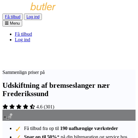
Få tilbud
Log ind
Menu
Få tilbud
Log ind
Sammenlign priser på
Udskiftning af bremseslanger nær
Frederikssund
4.6
(
301
)
Få tilbud fra op til
190 uafhængige værksteder
Spar op til 50%
* på din bilreparation og service hos