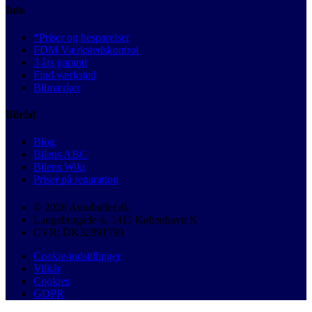
Info
*Priser og besparelser
FDM Værkstedskontrol
3 års garanti
Find værksted
Bilmærker
Bilråd
Blog
Bilens ABC
Bilens Wiki
Priser på reparation
© 2026 Autobutler.dk
Langebrogade 4, 1411 København K
CVR: DK32891799
Cookie-indstillinger
Vilkår
Cookies
GDPR