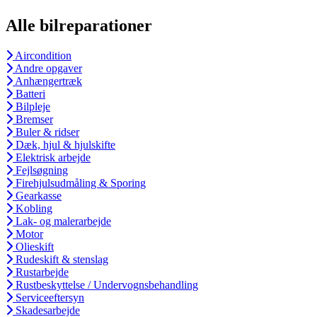
Alle bilreparationer
Aircondition
Andre opgaver
Anhængertræk
Batteri
Bilpleje
Bremser
Buler & ridser
Dæk, hjul & hjulskifte
Elektrisk arbejde
Fejlsøgning
Firehjulsudmåling & Sporing
Gearkasse
Kobling
Lak- og malerarbejde
Motor
Olieskift
Rudeskift & stenslag
Rustarbejde
Rustbeskyttelse / Undervognsbehandling
Serviceeftersyn
Skadesarbejde