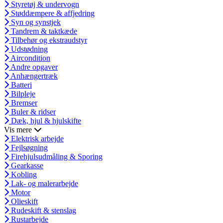
Styretøj & undervogn
Støddæmpere & affjedring
Syn og synstjek
Tandrem & taktkæde
Tilbehør og ekstraudstyr
Udstødning
Aircondition
Andre opgaver
Anhængertræk
Batteri
Bilpleje
Bremser
Buler & ridser
Dæk, hjul & hjulskifte
Vis mere
Elektrisk arbejde
Fejlsøgning
Firehjulsudmåling & Sporing
Gearkasse
Kobling
Lak- og malerarbejde
Motor
Olieskift
Rudeskift & stenslag
Rustarbejde