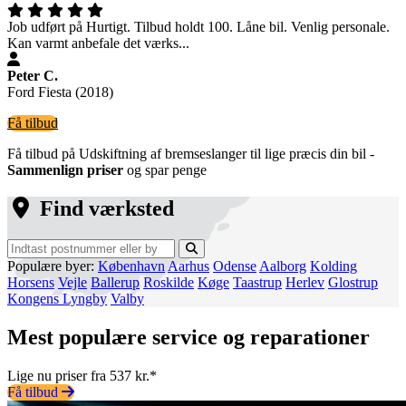
Job udført på Hurtigt. Tilbud holdt 100. Låne bil. Venlig personale.
Kan varmt anbefale det værks...
Peter C.
Ford Fiesta (2018)
Få tilbud
Få tilbud på Udskiftning af bremseslanger til lige præcis din bil -
Sammenlign priser
og spar penge
Find værksted
Populære byer:
København
Aarhus
Odense
Aalborg
Kolding
Horsens
Vejle
Ballerup
Roskilde
Køge
Taastrup
Herlev
Glostrup
Kongens Lyngby
Valby
Mest populære service og reparationer
Lige nu priser fra 537 kr.*
Få tilbud