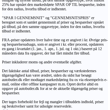
billigste og dyreste tilbud, på den samme opgavetype, hvor mindst
25% har opnået den markedsførte SPAR OP TIL besparelse, inden
for den radius, hvorfra tilbud er indhentet.
"SPAR I GENNEMSNIT" og "GENNEMSNITSPRIS" er
beregnet som et samlet gennemsnit af priser og besparelser opnået
på tilbud, på den samme opgavetype, inden for den radius, hvorfra
tilbud er indhentet.
FRA-priser opdateres hver halve time og er angivet i kr. Øvrige pris-
og besparelsesudsagn, som er angivet i kr. eller procent, opdateres
en gang i kvartalet (1. jan., 1. apr., 1. jul. og 1 okt.) baseret på 12
måneders data fra opgaver, der har fået mindst fire tilbud.
Priser inkluderer moms og andre eventuelle afgifter.
Det faktiske antal tilbud, priser, besparelser og værkstedernes
tilgængelighed kan være ændret, siden du sidst har besøgt
autobutler.dk eller modtaget markedsføring fra os via eksempelvis e-
mail, online eller offline kampagner m.m. Opret derfor altid en
opgave på autobutler.dk for at se de aktuelle tilgængelig priser og
besparelser.
Der tages forbehold for fejl og mangler i tilbuddets indhold, priser
og beskrivelser samt for udsolgte reservedele.