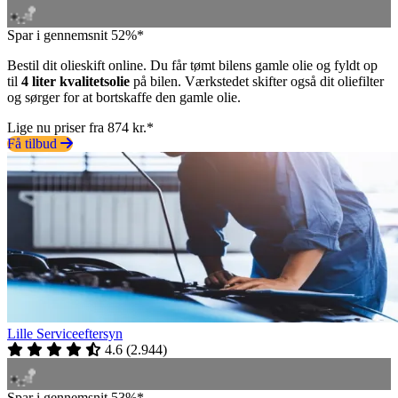
Spar i gennemsnit 52%*
Bestil dit olieskift online. Du får tømt bilens gamle olie og fyldt op
til
4 liter kvalitetsolie
på bilen. Værkstedet skifter også dit oliefilter
og sørger for at bortskaffe den gamle olie.
Lige nu priser fra 874 kr.*
Få tilbud
Lille Serviceeftersyn
4.6
(
2.944
)
Spar i gennemsnit 53%*