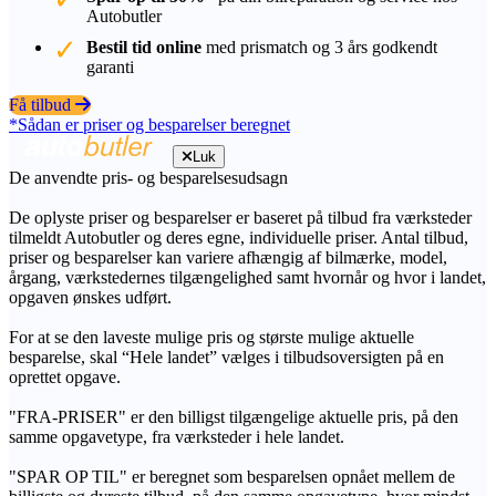
Autobutler
Bestil tid online
med prismatch og 3 års godkendt
garanti
Få tilbud
*Sådan er priser og besparelser beregnet
Luk
De anvendte pris- og besparelsesudsagn
De oplyste priser og besparelser er baseret på tilbud fra værksteder
tilmeldt Autobutler og deres egne, individuelle priser. Antal tilbud,
priser og besparelser kan variere afhængig af bilmærke, model,
årgang, værkstedernes tilgængelighed samt hvornår og hvor i landet,
opgaven ønskes udført.
For at se den laveste mulige pris og største mulige aktuelle
besparelse, skal “Hele landet” vælges i tilbudsoversigten på en
oprettet opgave.
"FRA-PRISER" er den billigst tilgængelige aktuelle pris, på den
samme opgavetype, fra værksteder i hele landet.
"SPAR OP TIL" er beregnet som besparelsen opnået mellem de