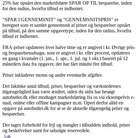
25% har opnået den markedsførte SPAR OP TIL besparelse, inden
for den radius, hvorfra tilbud er indhentet.
"SPAR I GENNEMSNIT" og "GENNEMSNITSPRIS" er
beregnet som et samlet gennemsnit af priser og besparelser opnået
på tilbud, på den samme opgavetype, inden for den radius, hvorfra
tilbud er indhentet.
FRA-priser opdateres hver halve time og er angivet i kr. Øvrige pris-
og besparelsesudsagn, som er angivet i kr. eller procent, opdateres
en gang i kvartalet (1. jan., 1. apr., 1. jul. og 1 okt.) baseret på 12
måneders data fra opgaver, der har fået mindst fire tilbud.
Priser inkluderer moms og andre eventuelle afgifter.
Det faktiske antal tilbud, priser, besparelser og værkstedernes
tilgængelighed kan være ændret, siden du sidst har besøgt
autobutler.dk eller modtaget markedsføring fra os via eksempelvis e-
mail, online eller offline kampagner m.m. Opret derfor altid en
opgave på autobutler.dk for at se de aktuelle tilgængelig priser og
besparelser.
Der tages forbehold for fejl og mangler i tilbuddets indhold, priser
og beskrivelser samt for udsolgte reservedele.
Luk