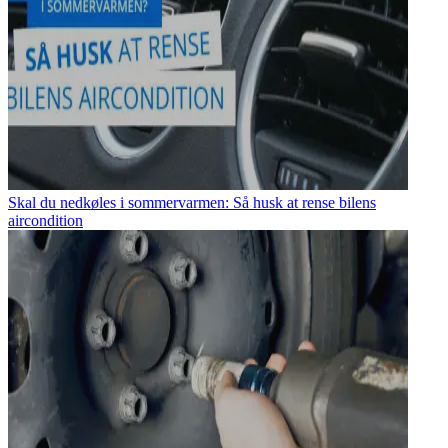
Skal du nedkøles i sommervarmen: Så husk at rense bilens
aircondition