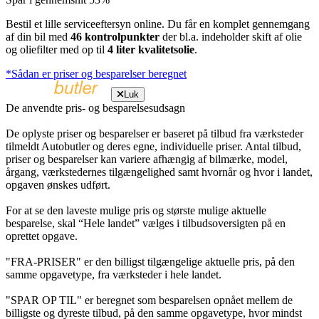
Bestil et lille serviceeftersyn online. Du får en komplet gennemgang
af din bil med
46 kontrolpunkter
der bl.a. indeholder skift af olie
og oliefilter med op til
4 liter kvalitetsolie
.
*Sådan er priser og besparelser beregnet
Luk
De anvendte pris- og besparelsesudsagn
De oplyste priser og besparelser er baseret på tilbud fra værksteder
tilmeldt Autobutler og deres egne, individuelle priser. Antal tilbud,
priser og besparelser kan variere afhængig af bilmærke, model,
årgang, værkstedernes tilgængelighed samt hvornår og hvor i landet,
opgaven ønskes udført.
For at se den laveste mulige pris og største mulige aktuelle
besparelse, skal “Hele landet” vælges i tilbudsoversigten på en
oprettet opgave.
"FRA-PRISER" er den billigst tilgængelige aktuelle pris, på den
samme opgavetype, fra værksteder i hele landet.
"SPAR OP TIL" er beregnet som besparelsen opnået mellem de
billigste og dyreste tilbud, på den samme opgavetype, hvor mindst