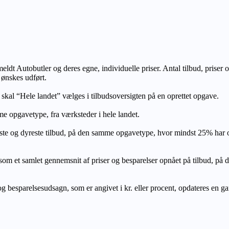
lmeldt Autobutler og deres egne, individuelle priser. Antal tilbud, prise
 ønskes udført.
, skal “Hele landet” vælges i tilbudsoversigten på en oprettet opgave.
e opgavetype, fra værksteder i hele landet.
ste og dyreste tilbud, på den samme opgavetype, hvor mindst 25% har
let gennemsnit af priser og besparelser opnået på tilbud, på den s
 besparelsesudsagn, som er angivet i kr. eller procent, opdateres en gang 