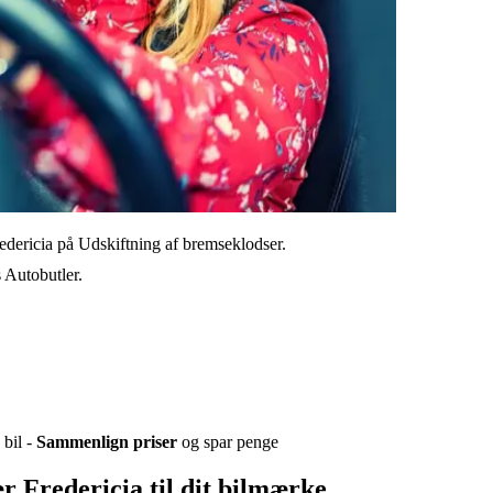
dericia på Udskiftning af bremseklodser.
s Autobutler.
 bil -
Sammenlign priser
og spar penge
 Fredericia til dit bilmærke