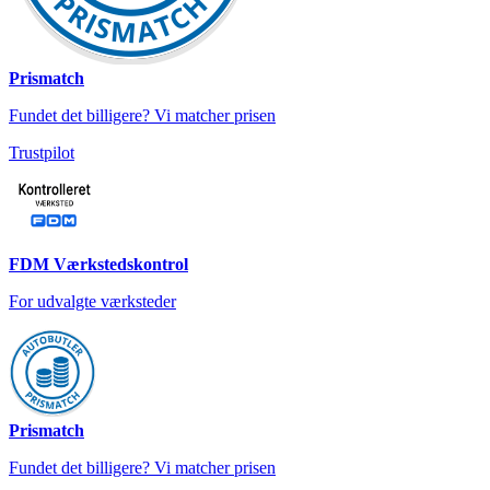
Prismatch
Fundet det billigere? Vi matcher prisen
Trustpilot
FDM Værkstedskontrol
For udvalgte værksteder
Prismatch
Fundet det billigere? Vi matcher prisen