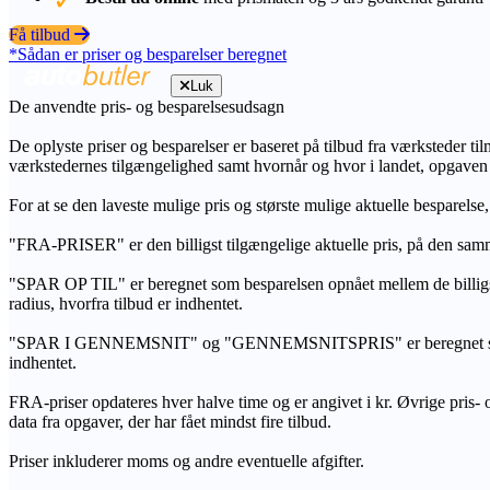
Få tilbud
*Sådan er priser og besparelser beregnet
Luk
De anvendte pris- og besparelsesudsagn
De oplyste priser og besparelser er baseret på tilbud fra værksteder ti
værkstedernes tilgængelighed samt hvornår og hvor i landet, opgaven
For at se den laveste mulige pris og største mulige aktuelle besparelse
"FRA-PRISER" er den billigst tilgængelige aktuelle pris, på den samm
"SPAR OP TIL" er beregnet som besparelsen opnået mellem de billig
radius, hvorfra tilbud er indhentet.
"SPAR I GENNEMSNIT" og "GENNEMSNITSPRIS" er beregnet som et sam
indhentet.
FRA-priser opdateres hver halve time og er angivet i kr. Øvrige pris- og
data fra opgaver, der har fået mindst fire tilbud.
Priser inkluderer moms og andre eventuelle afgifter.