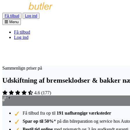
Få tilbud
Log ind
Menu
Få tilbud
Log ind
Sammenlign priser på
Udskiftning af bremseklodser & bakker næ
4.6
(
177
)
Få tilbud fra op til
191 uafhængige værksteder
Spar op til 50%
* på din bilreparation og service hos Auto
Bestil tid online
med prismatch og 3 års godkendt garanti