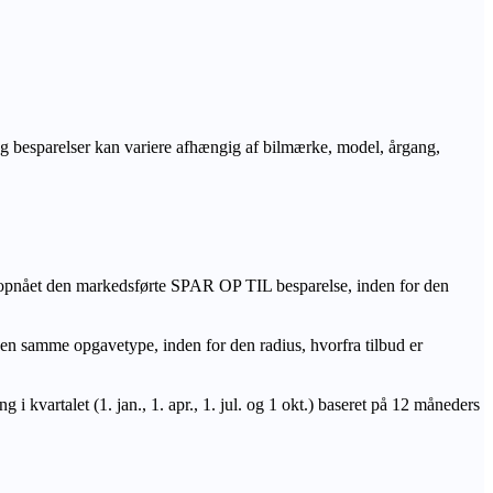
r og besparelser kan variere afhængig af bilmærke, model, årgang,
 opnået den markedsførte SPAR OP TIL besparelse, inden for den
amme opgavetype, inden for den radius, hvorfra tilbud er
i kvartalet (1. jan., 1. apr., 1. jul. og 1 okt.) baseret på 12 måneders