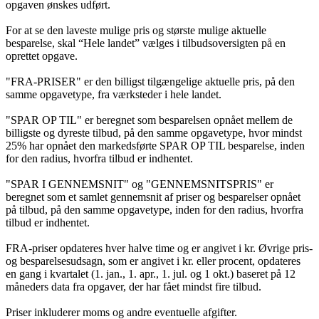
opgaven ønskes udført.
For at se den laveste mulige pris og største mulige aktuelle
besparelse, skal “Hele landet” vælges i tilbudsoversigten på en
oprettet opgave.
"FRA-PRISER" er den billigst tilgængelige aktuelle pris, på den
samme opgavetype, fra værksteder i hele landet.
"SPAR OP TIL" er beregnet som besparelsen opnået mellem de
billigste og dyreste tilbud, på den samme opgavetype, hvor mindst
25% har opnået den markedsførte SPAR OP TIL besparelse, inden
for den radius, hvorfra tilbud er indhentet.
"SPAR I GENNEMSNIT" og "GENNEMSNITSPRIS" er
beregnet som et samlet gennemsnit af priser og besparelser opnået
på tilbud, på den samme opgavetype, inden for den radius, hvorfra
tilbud er indhentet.
FRA-priser opdateres hver halve time og er angivet i kr. Øvrige pris-
og besparelsesudsagn, som er angivet i kr. eller procent, opdateres
en gang i kvartalet (1. jan., 1. apr., 1. jul. og 1 okt.) baseret på 12
måneders data fra opgaver, der har fået mindst fire tilbud.
Priser inkluderer moms og andre eventuelle afgifter.