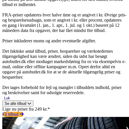
tilbud er indhentet.
FRA-priser opdateres hver halve time og er angivet i kr. Øvrige pris-
og besparelsesudsagn, som er angivet i kr. eller procent, opdateres
en gang i kvartalet (1. jan., 1. apr., 1. jul. og 1 okt.) baseret på 12
måneders data fra opgaver, der har fået mindst fire tilbud.
Priser inkluderer moms og andre eventuelle afgifter.
Det faktiske antal tilbud, priser, besparelser og værkstedernes
tilgængelighed kan være ændret, siden du sidst har besøgt
autobutler.dk eller modtaget markedsføring fra os via eksempelvis e-
mail, online eller offline kampagner m.m. Opret derfor altid en
opgave på autobutler.dk for at se de aktuelle tilgængelig priser og
besparelser.
Der tages forbehold for fejl og mangler i tilbuddets indhold, priser
og beskrivelser samt for udsolgte reservedele.
Luk
Se alle tilbud
Lige nu priser fra 249 kr.*
Få tilbud