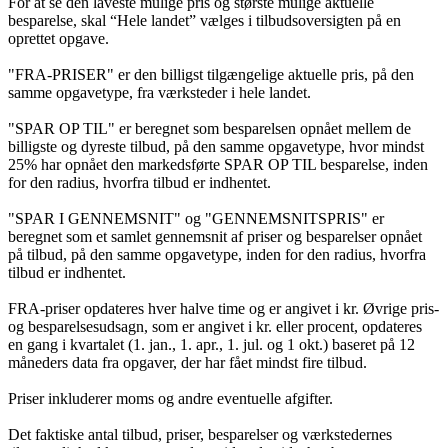
For at se den laveste mulige pris og største mulige aktuelle
besparelse, skal “Hele landet” vælges i tilbudsoversigten på en
oprettet opgave.
"FRA-PRISER" er den billigst tilgængelige aktuelle pris, på den
samme opgavetype, fra værksteder i hele landet.
"SPAR OP TIL" er beregnet som besparelsen opnået mellem de
billigste og dyreste tilbud, på den samme opgavetype, hvor mindst
25% har opnået den markedsførte SPAR OP TIL besparelse, inden
for den radius, hvorfra tilbud er indhentet.
"SPAR I GENNEMSNIT" og "GENNEMSNITSPRIS" er
beregnet som et samlet gennemsnit af priser og besparelser opnået
på tilbud, på den samme opgavetype, inden for den radius, hvorfra
tilbud er indhentet.
FRA-priser opdateres hver halve time og er angivet i kr. Øvrige pris-
og besparelsesudsagn, som er angivet i kr. eller procent, opdateres
en gang i kvartalet (1. jan., 1. apr., 1. jul. og 1 okt.) baseret på 12
måneders data fra opgaver, der har fået mindst fire tilbud.
Priser inkluderer moms og andre eventuelle afgifter.
Det faktiske antal tilbud, priser, besparelser og værkstedernes