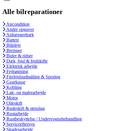
Alle bilreparationer
Aircondition
Andre opgaver
Anhængertræk
Batteri
Bilpleje
Bremser
Buler & ridser
Dæk, hjul & hjulskifte
Elektrisk arbejde
Fejlsøgning
Firehjulsudmåling & Sporing
Gearkasse
Kobling
Lak- og malerarbejde
Motor
Olieskift
Rudeskift & stenslag
Rustarbejde
Rustbeskyttelse / Undervognsbehandling
Serviceeftersyn
Skadesarbejde