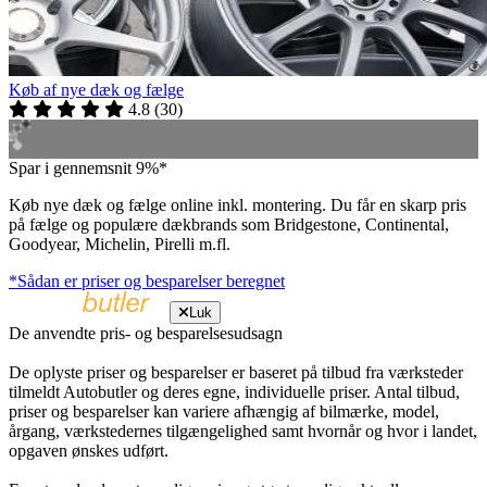
Køb af nye dæk og fælge
4.8
(
30
)
Spar i gennemsnit 9%*
Køb nye dæk og fælge online inkl. montering. Du får en skarp pris
på fælge og populære dækbrands som Bridgestone, Continental,
Goodyear, Michelin, Pirelli m.fl.
*Sådan er priser og besparelser beregnet
Luk
De anvendte pris- og besparelsesudsagn
De oplyste priser og besparelser er baseret på tilbud fra værksteder
tilmeldt Autobutler og deres egne, individuelle priser. Antal tilbud,
priser og besparelser kan variere afhængig af bilmærke, model,
årgang, værkstedernes tilgængelighed samt hvornår og hvor i landet,
opgaven ønskes udført.