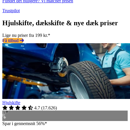
Fundet det billigere? Vi matcher prisen
Trustpilot
Hjulskifte, dækskifte & nye dæk priser
Lige nu priser fra 199 kr.*
Få tilbud
Hjulskifte
4.7
(
17.626
)
Spar i gennemsnit 56%*