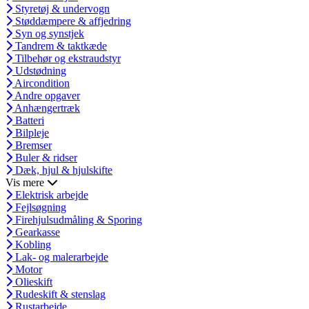
Styretøj & undervogn
Støddæmpere & affjedring
Syn og synstjek
Tandrem & taktkæde
Tilbehør og ekstraudstyr
Udstødning
Aircondition
Andre opgaver
Anhængertræk
Batteri
Bilpleje
Bremser
Buler & ridser
Dæk, hjul & hjulskifte
Vis mere
Elektrisk arbejde
Fejlsøgning
Firehjulsudmåling & Sporing
Gearkasse
Kobling
Lak- og malerarbejde
Motor
Olieskift
Rudeskift & stenslag
Rustarbejde