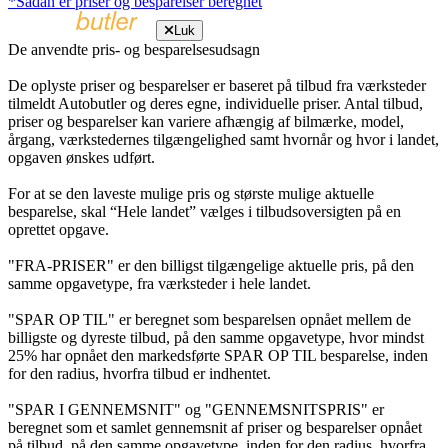
*Sådan er priser og besparelser beregnet
Luk
De anvendte pris- og besparelsesudsagn
De oplyste priser og besparelser er baseret på tilbud fra værksteder
tilmeldt Autobutler og deres egne, individuelle priser. Antal tilbud,
priser og besparelser kan variere afhængig af bilmærke, model,
årgang, værkstedernes tilgængelighed samt hvornår og hvor i landet,
opgaven ønskes udført.
For at se den laveste mulige pris og største mulige aktuelle
besparelse, skal “Hele landet” vælges i tilbudsoversigten på en
oprettet opgave.
"FRA-PRISER" er den billigst tilgængelige aktuelle pris, på den
samme opgavetype, fra værksteder i hele landet.
"SPAR OP TIL" er beregnet som besparelsen opnået mellem de
billigste og dyreste tilbud, på den samme opgavetype, hvor mindst
25% har opnået den markedsførte SPAR OP TIL besparelse, inden
for den radius, hvorfra tilbud er indhentet.
"SPAR I GENNEMSNIT" og "GENNEMSNITSPRIS" er
beregnet som et samlet gennemsnit af priser og besparelser opnået
på tilbud, på den samme opgavetype, inden for den radius, hvorfra