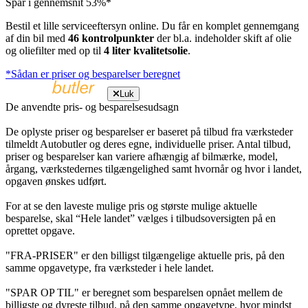
Spar i gennemsnit 53%*
Bestil et lille serviceeftersyn online. Du får en komplet gennemgang
af din bil med
46 kontrolpunkter
der bl.a. indeholder skift af olie
og oliefilter med op til
4 liter kvalitetsolie
.
*Sådan er priser og besparelser beregnet
Luk
De anvendte pris- og besparelsesudsagn
De oplyste priser og besparelser er baseret på tilbud fra værksteder
tilmeldt Autobutler og deres egne, individuelle priser. Antal tilbud,
priser og besparelser kan variere afhængig af bilmærke, model,
årgang, værkstedernes tilgængelighed samt hvornår og hvor i landet,
opgaven ønskes udført.
For at se den laveste mulige pris og største mulige aktuelle
besparelse, skal “Hele landet” vælges i tilbudsoversigten på en
oprettet opgave.
"FRA-PRISER" er den billigst tilgængelige aktuelle pris, på den
samme opgavetype, fra værksteder i hele landet.
"SPAR OP TIL" er beregnet som besparelsen opnået mellem de
billigste og dyreste tilbud, på den samme opgavetype, hvor mindst