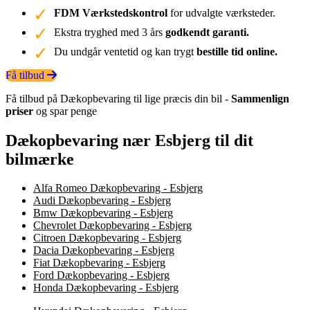
FDM Værkstedskontrol
for udvalgte værksteder.
Ekstra tryghed med 3 års
godkendt garanti.
Du undgår ventetid og kan trygt
bestille tid online.
Få tilbud
Få tilbud på Dækopbevaring til lige præcis din bil -
Sammenlign
priser
og spar penge
Dækopbevaring nær Esbjerg til dit
bilmærke
Alfa Romeo Dækopbevaring - Esbjerg
Audi Dækopbevaring - Esbjerg
Bmw Dækopbevaring - Esbjerg
Chevrolet Dækopbevaring - Esbjerg
Citroen Dækopbevaring - Esbjerg
Dacia Dækopbevaring - Esbjerg
Fiat Dækopbevaring - Esbjerg
Ford Dækopbevaring - Esbjerg
Honda Dækopbevaring - Esbjerg