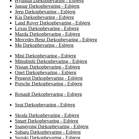
Hyundai Dækopbevaring - Esbjerg
Jaguar Dækopbevaring - Esbjerg
Jeep Dækopbevaring - Esbjerg
Kia Dækopbevaring - Esbjerg
Land Rover Dækopbevaring - Esbjerg
Lexus Dækopbevaring - Esbjerg
Mazda Dækopbevaring - Esbjerg
Mercedes Benz Dækopbevaring - Esbjerg
Mg Dækopbevaring - Esbjerg
Mini Dækopbevaring - Esbjerg
Mitsubishi Dækopbevaring - Esbjerg
Nissan Dækopbevaring - Esbjerg
Opel Dækopbevaring - Esbjerg
Peugeot Dækopbevaring - Esbjerg
Porsche Dækopbevaring - Esbjerg
Renault Dækopbevaring - Esbjerg
Seat Dækopbevaring - Esbjerg
Skoda Dækopbevaring - Esbjerg
Smart Dækopbevaring - Esbjerg
Ssangyong Dækopbevaring - Esbjerg
Subaru Dækopbevaring - Esbjerg
Suzuki Dækopbevaring - Esbjerg