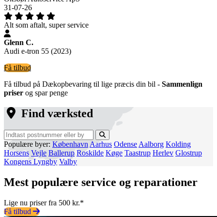
31-07-26
Alt som aftalt, super service
Glenn C.
Audi e-tron 55 (2023)
Få tilbud
Få tilbud på Dækopbevaring til lige præcis din bil -
Sammenlign
priser
og spar penge
Find værksted
Populære byer:
København
Aarhus
Odense
Aalborg
Kolding
Horsens
Vejle
Ballerup
Roskilde
Køge
Taastrup
Herlev
Glostrup
Kongens Lyngby
Valby
Mest populære service og reparationer
Lige nu priser fra 500 kr.*
Få tilbud