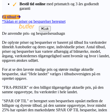
Bestil tid online
med prismatch og 3 års godkendt
garanti
Få tilbud
*Sådan er priser og besparelser beregnet
Luk
De anvendte pris- og besparelsesudsagn
De oplyste priser og besparelser er baseret på tilbud fra værksteder
tilmeldt Autobutler og deres egne, individuelle priser. Antal tilbud,
priser og besparelser kan variere afhængig af bilmærke, model,
årgang, værkstedernes tilgængelighed samt hvornår og hvor i landet,
opgaven ønskes udført.
For at se den laveste mulige pris og største mulige aktuelle
besparelse, skal “Hele landet” vælges i tilbudsoversigten på en
oprettet opgave.
"FRA-PRISER" er den billigst tilgængelige aktuelle pris, på den
samme opgavetype, fra værksteder i hele landet.
"SPAR OP TIL" er beregnet som besparelsen opnået mellem de
billigste og dyreste tilbud, på den samme opgavetype, hvor mindst
25% har opnået den markedsførte SPAR OP TIL besparelse, inden