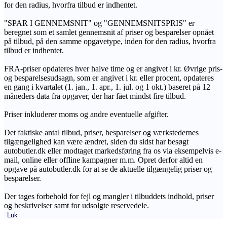
for den radius, hvorfra tilbud er indhentet.
"SPAR I GENNEMSNIT" og "GENNEMSNITSPRIS" er
beregnet som et samlet gennemsnit af priser og besparelser opnået
på tilbud, på den samme opgavetype, inden for den radius, hvorfra
tilbud er indhentet.
FRA-priser opdateres hver halve time og er angivet i kr. Øvrige pris-
og besparelsesudsagn, som er angivet i kr. eller procent, opdateres
en gang i kvartalet (1. jan., 1. apr., 1. jul. og 1 okt.) baseret på 12
måneders data fra opgaver, der har fået mindst fire tilbud.
Priser inkluderer moms og andre eventuelle afgifter.
Det faktiske antal tilbud, priser, besparelser og værkstedernes
tilgængelighed kan være ændret, siden du sidst har besøgt
autobutler.dk eller modtaget markedsføring fra os via eksempelvis e-
mail, online eller offline kampagner m.m. Opret derfor altid en
opgave på autobutler.dk for at se de aktuelle tilgængelig priser og
besparelser.
Der tages forbehold for fejl og mangler i tilbuddets indhold, priser
og beskrivelser samt for udsolgte reservedele.
Luk