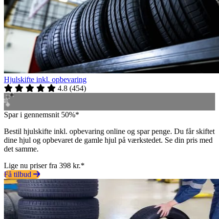
Hjulskifte inkl. opbevaring
4.8
(
454
)
Spar i gennemsnit 50%*
Bestil hjulskifte inkl. opbevaring online og spar penge. Du får skiftet
dine hjul og opbevaret de gamle hjul på værkstedet. Se din pris med
det samme.
Lige nu priser fra 398 kr.*
Få tilbud