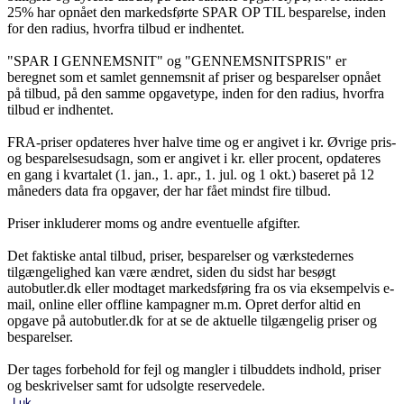
25% har opnået den markedsførte SPAR OP TIL besparelse, inden
for den radius, hvorfra tilbud er indhentet.
"SPAR I GENNEMSNIT" og "GENNEMSNITSPRIS" er
beregnet som et samlet gennemsnit af priser og besparelser opnået
på tilbud, på den samme opgavetype, inden for den radius, hvorfra
tilbud er indhentet.
FRA-priser opdateres hver halve time og er angivet i kr. Øvrige pris-
og besparelsesudsagn, som er angivet i kr. eller procent, opdateres
en gang i kvartalet (1. jan., 1. apr., 1. jul. og 1 okt.) baseret på 12
måneders data fra opgaver, der har fået mindst fire tilbud.
Priser inkluderer moms og andre eventuelle afgifter.
Det faktiske antal tilbud, priser, besparelser og værkstedernes
tilgængelighed kan være ændret, siden du sidst har besøgt
autobutler.dk eller modtaget markedsføring fra os via eksempelvis e-
mail, online eller offline kampagner m.m. Opret derfor altid en
opgave på autobutler.dk for at se de aktuelle tilgængelig priser og
besparelser.
Der tages forbehold for fejl og mangler i tilbuddets indhold, priser
og beskrivelser samt for udsolgte reservedele.
Luk