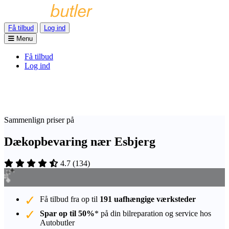
Få tilbud
Log ind
Menu
Få tilbud
Log ind
Sammenlign priser på
Dækopbevaring nær Esbjerg
4.7
(
134
)
Få tilbud fra op til
191 uafhængige værksteder
Spar op til 50%
* på din bilreparation og service hos
Autobutler