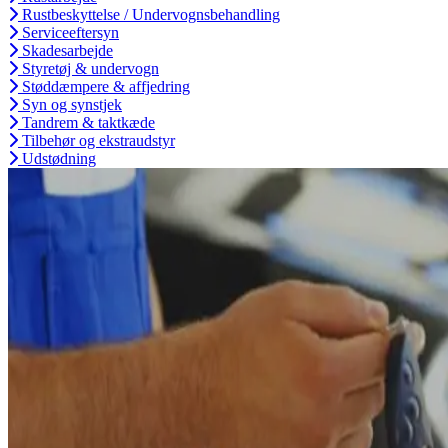
Rustbeskyttelse / Undervognsbehandling
Serviceeftersyn
Skadesarbejde
Styretøj & undervogn
Støddæmpere & affjedring
Syn og synstjek
Tandrem & taktkæde
Tilbehør og ekstraudstyr
Udstødning