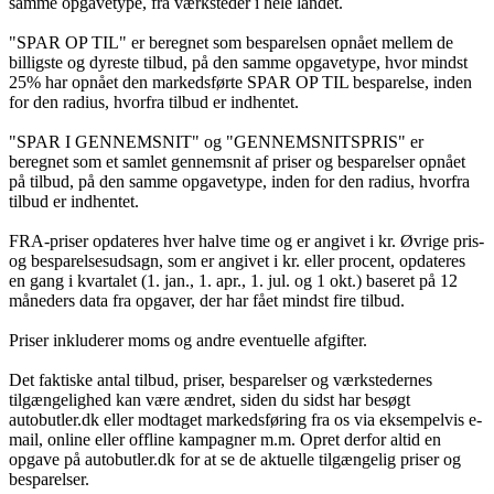
samme opgavetype, fra værksteder i hele landet.
"SPAR OP TIL" er beregnet som besparelsen opnået mellem de
billigste og dyreste tilbud, på den samme opgavetype, hvor mindst
25% har opnået den markedsførte SPAR OP TIL besparelse, inden
for den radius, hvorfra tilbud er indhentet.
"SPAR I GENNEMSNIT" og "GENNEMSNITSPRIS" er
beregnet som et samlet gennemsnit af priser og besparelser opnået
på tilbud, på den samme opgavetype, inden for den radius, hvorfra
tilbud er indhentet.
FRA-priser opdateres hver halve time og er angivet i kr. Øvrige pris-
og besparelsesudsagn, som er angivet i kr. eller procent, opdateres
en gang i kvartalet (1. jan., 1. apr., 1. jul. og 1 okt.) baseret på 12
måneders data fra opgaver, der har fået mindst fire tilbud.
Priser inkluderer moms og andre eventuelle afgifter.
Det faktiske antal tilbud, priser, besparelser og værkstedernes
tilgængelighed kan være ændret, siden du sidst har besøgt
autobutler.dk eller modtaget markedsføring fra os via eksempelvis e-
mail, online eller offline kampagner m.m. Opret derfor altid en
opgave på autobutler.dk for at se de aktuelle tilgængelig priser og
besparelser.