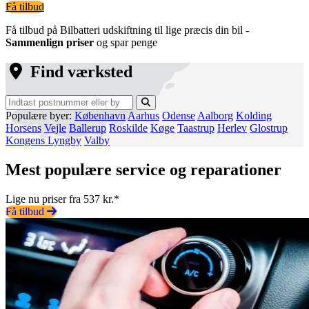
Få tilbud
Få tilbud på Bilbatteri udskiftning til lige præcis din bil -
Sammenlign priser
og spar penge
Find værksted
Populære byer:
København
Aarhus
Odense
Aalborg
Kolding
Horsens
Vejle
Ballerup
Roskilde
Køge
Taastrup
Herlev
Glostrup
Kongens Lyngby
Valby
Mest populære service og reparationer
Lige nu priser fra 537 kr.*
Få tilbud