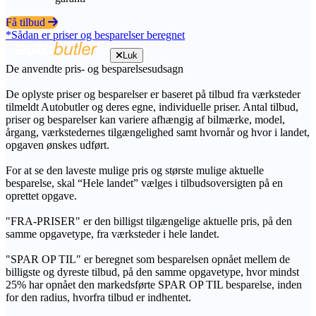
Få tilbud
*Sådan er priser og besparelser beregnet
Luk
De anvendte pris- og besparelsesudsagn
De oplyste priser og besparelser er baseret på tilbud fra værksteder
tilmeldt Autobutler og deres egne, individuelle priser. Antal tilbud,
priser og besparelser kan variere afhængig af bilmærke, model,
årgang, værkstedernes tilgængelighed samt hvornår og hvor i landet,
opgaven ønskes udført.
For at se den laveste mulige pris og største mulige aktuelle
besparelse, skal “Hele landet” vælges i tilbudsoversigten på en
oprettet opgave.
"FRA-PRISER" er den billigst tilgængelige aktuelle pris, på den
samme opgavetype, fra værksteder i hele landet.
"SPAR OP TIL" er beregnet som besparelsen opnået mellem de
billigste og dyreste tilbud, på den samme opgavetype, hvor mindst
25% har opnået den markedsførte SPAR OP TIL besparelse, inden
for den radius, hvorfra tilbud er indhentet.