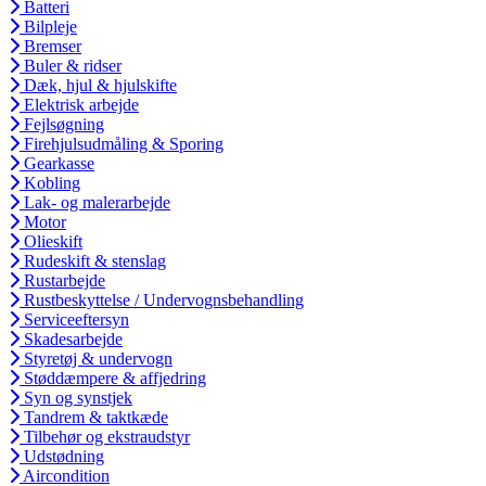
Batteri
Bilpleje
Bremser
Buler & ridser
Dæk, hjul & hjulskifte
Elektrisk arbejde
Fejlsøgning
Firehjulsudmåling & Sporing
Gearkasse
Kobling
Lak- og malerarbejde
Motor
Olieskift
Rudeskift & stenslag
Rustarbejde
Rustbeskyttelse / Undervognsbehandling
Serviceeftersyn
Skadesarbejde
Styretøj & undervogn
Støddæmpere & affjedring
Syn og synstjek
Tandrem & taktkæde
Tilbehør og ekstraudstyr
Udstødning
Aircondition