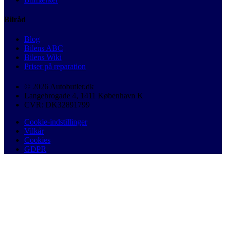
Bilråd
Blog
Bilens ABC
Bilens Wiki
Priser på reparation
© 2026 Autobutler.dk
Langebrogade 4, 1411 København K
CVR: DK32891799
Cookie-indstillinger
Vilkår
Cookies
GDPR