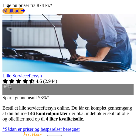
Lige nu priser fra 874 kr.*
Få tilbud
Lille Serviceeftersyn
4.6
(
2.944
)
Spar i gennemsnit 53%*
Bestil et lille serviceeftersyn online. Du får en komplet gennemgang
af din bil med
46 kontrolpunkter
der bl.a. indeholder skift af olie
og oliefilter med op til
4 liter kvalitetsolie
.
*Sådan er priser og besparelser beregnet