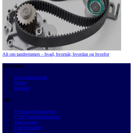
Alt om tandremmen – hvad, hvornår, hvordan og hvorfor
Autobutler
Om autobutler.dk
Presse
Kontakt
Info
*Priser og besparelser
FDM Værkstedskontrol
3 års garanti
Find værksted
Bilmærker