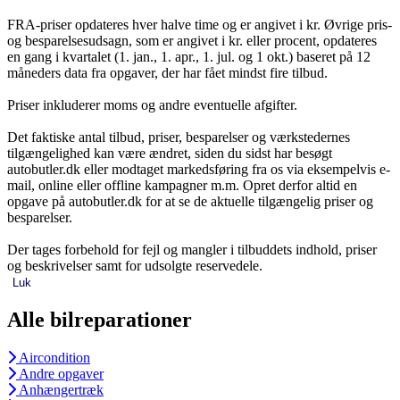
FRA-priser opdateres hver halve time og er angivet i kr. Øvrige pris-
og besparelsesudsagn, som er angivet i kr. eller procent, opdateres
en gang i kvartalet (1. jan., 1. apr., 1. jul. og 1 okt.) baseret på 12
måneders data fra opgaver, der har fået mindst fire tilbud.
Priser inkluderer moms og andre eventuelle afgifter.
Det faktiske antal tilbud, priser, besparelser og værkstedernes
tilgængelighed kan være ændret, siden du sidst har besøgt
autobutler.dk eller modtaget markedsføring fra os via eksempelvis e-
mail, online eller offline kampagner m.m. Opret derfor altid en
opgave på autobutler.dk for at se de aktuelle tilgængelig priser og
besparelser.
Der tages forbehold for fejl og mangler i tilbuddets indhold, priser
og beskrivelser samt for udsolgte reservedele.
Luk
Alle bilreparationer
Aircondition
Andre opgaver
Anhængertræk