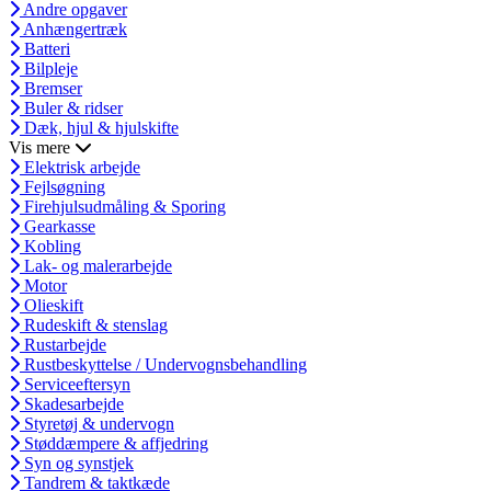
Andre opgaver
Anhængertræk
Batteri
Bilpleje
Bremser
Buler & ridser
Dæk, hjul & hjulskifte
Vis mere
Elektrisk arbejde
Fejlsøgning
Firehjulsudmåling & Sporing
Gearkasse
Kobling
Lak- og malerarbejde
Motor
Olieskift
Rudeskift & stenslag
Rustarbejde
Rustbeskyttelse / Undervognsbehandling
Serviceeftersyn
Skadesarbejde
Styretøj & undervogn
Støddæmpere & affjedring
Syn og synstjek
Tandrem & taktkæde