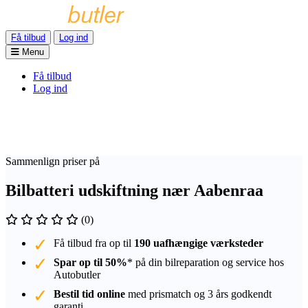
Få tilbud
Log ind
Menu
Få tilbud
Log ind
Sammenlign priser på
Bilbatteri udskiftning nær Aabenraa
(0)
Få tilbud fra op til
190 uafhængige værksteder
Spar op til 50%
* på din bilreparation og service hos
Autobutler
Bestil tid online
med prismatch og 3 års godkendt
garanti