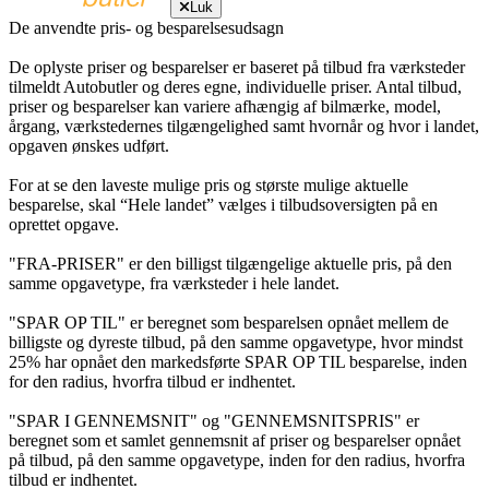
Luk
De anvendte pris- og besparelsesudsagn
De oplyste priser og besparelser er baseret på tilbud fra værksteder
tilmeldt Autobutler og deres egne, individuelle priser. Antal tilbud,
priser og besparelser kan variere afhængig af bilmærke, model,
årgang, værkstedernes tilgængelighed samt hvornår og hvor i landet,
opgaven ønskes udført.
For at se den laveste mulige pris og største mulige aktuelle
besparelse, skal “Hele landet” vælges i tilbudsoversigten på en
oprettet opgave.
"FRA-PRISER" er den billigst tilgængelige aktuelle pris, på den
samme opgavetype, fra værksteder i hele landet.
"SPAR OP TIL" er beregnet som besparelsen opnået mellem de
billigste og dyreste tilbud, på den samme opgavetype, hvor mindst
25% har opnået den markedsførte SPAR OP TIL besparelse, inden
for den radius, hvorfra tilbud er indhentet.
"SPAR I GENNEMSNIT" og "GENNEMSNITSPRIS" er
beregnet som et samlet gennemsnit af priser og besparelser opnået
på tilbud, på den samme opgavetype, inden for den radius, hvorfra
tilbud er indhentet.