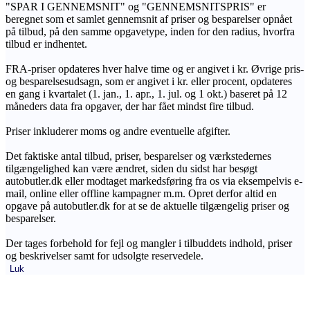
"SPAR I GENNEMSNIT" og "GENNEMSNITSPRIS" er
beregnet som et samlet gennemsnit af priser og besparelser opnået
på tilbud, på den samme opgavetype, inden for den radius, hvorfra
tilbud er indhentet.
FRA-priser opdateres hver halve time og er angivet i kr. Øvrige pris-
og besparelsesudsagn, som er angivet i kr. eller procent, opdateres
en gang i kvartalet (1. jan., 1. apr., 1. jul. og 1 okt.) baseret på 12
måneders data fra opgaver, der har fået mindst fire tilbud.
Priser inkluderer moms og andre eventuelle afgifter.
Det faktiske antal tilbud, priser, besparelser og værkstedernes
tilgængelighed kan være ændret, siden du sidst har besøgt
autobutler.dk eller modtaget markedsføring fra os via eksempelvis e-
mail, online eller offline kampagner m.m. Opret derfor altid en
opgave på autobutler.dk for at se de aktuelle tilgængelig priser og
besparelser.
Der tages forbehold for fejl og mangler i tilbuddets indhold, priser
og beskrivelser samt for udsolgte reservedele.
Luk