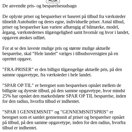
Luk
De anvendte pris- og besparelsesudsagn
De oplyste priser og besparelser er baseret på tilbud fra værksteder
tilmeldt Autobutler og deres egne, individuelle priser. Antal tilbud,
priser og besparelser kan variere afhængig af bilmærke, model,
årgang, værkstedernes tilgængelighed samt hvornår og hvor i landet,
opgaven ønskes udført.
For at se den laveste mulige pris og største mulige aktuelle
besparelse, skal “Hele landet” vælges i tilbudsoversigten på en
oprettet opgave.
"FRA-PRISER" er den billigst tilgængelige aktuelle pris, på den
samme opgavetype, fra værksteder i hele landet.
"SPAR OP TIL" er beregnet som besparelsen opnået mellem de
billigste og dyreste tilbud, på den samme opgavetype, hvor mindst
25% har opnået den markedsførte SPAR OP TIL besparelse, inden
for den radius, hvorfra tilbud er indhentet.
"SPAR I GENNEMSNIT" og "GENNEMSNITSPRIS" er
beregnet som et samlet gennemsnit af priser og besparelser opnået
på tilbud, på den samme opgavetype, inden for den radius, hvorfra
tilbud er indhentet.