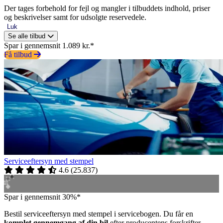
Der tages forbehold for fejl og mangler i tilbuddets indhold, priser
og beskrivelser samt for udsolgte reservedele.
Luk
Se alle tilbud
Spar i gennemsnit 1.089 kr.*
Få tilbud
Serviceeftersyn med stempel
4.6
(
25.837
)
Spar i gennemsnit 30%*
Bestil serviceeftersyn med stempel i servicebogen. Du får en
komplet gennemgang af din bil
efter producentens forskrifter.