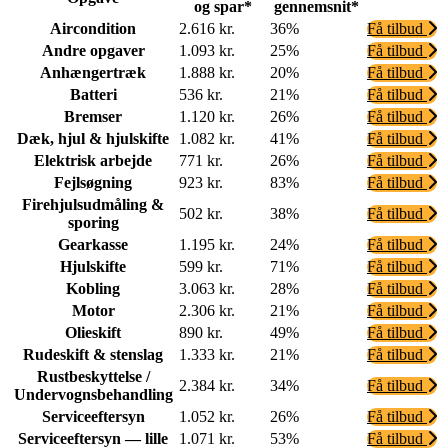
og spar*
gennemsnit*
Aircondition
2.616 kr.
36%
Få tilbud
Andre opgaver
1.093 kr.
25%
Få tilbud
Anhængertræk
1.888 kr.
20%
Få tilbud
Batteri
536 kr.
21%
Få tilbud
Bremser
1.120 kr.
26%
Få tilbud
Dæk, hjul & hjulskifte
1.082 kr.
41%
Få tilbud
Elektrisk arbejde
771 kr.
26%
Få tilbud
Fejlsøgning
923 kr.
83%
Få tilbud
Firehjulsudmåling &
502 kr.
38%
Få tilbud
sporing
Gearkasse
1.195 kr.
24%
Få tilbud
Hjulskifte
599 kr.
71%
Få tilbud
Kobling
3.063 kr.
28%
Få tilbud
Motor
2.306 kr.
21%
Få tilbud
Olieskift
890 kr.
49%
Få tilbud
Rudeskift & stenslag
1.333 kr.
21%
Få tilbud
Rustbeskyttelse /
2.384 kr.
34%
Få tilbud
Undervognsbehandling
Serviceeftersyn
1.052 kr.
26%
Få tilbud
Serviceeftersyn — lille
1.071 kr.
53%
Få tilbud