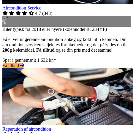
Aircondition Service
4.7
(
348
)
Biler typisk fra 2018 eller nyere (kølemiddel R1234YF)
Få et velfungerende aircondition-anlæg og kold luft i kabinen. Din
aircondition serviceres, tjekkes for utætheder og der påfyldes op til
200g
kølemiddel.
Få tilbud
og se din pris med det samme!
Spar i gennemsnit 1.632 kr.*
Få tilbud
Reparation af aircondition