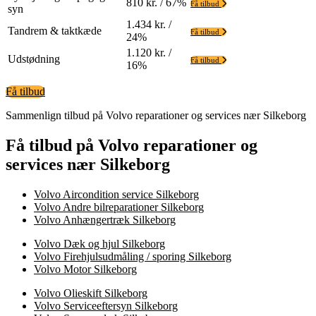
810 kr. / 67%
Få tilbud
syn
1.434 kr. /
Tandrem & taktkæde
Få tilbud
24%
1.120 kr. /
Udstødning
Få tilbud
16%
Få tilbud
Sammenlign tilbud på Volvo reparationer og services nær Silkeborg
Få tilbud på Volvo reparationer og
services nær Silkeborg
Volvo Aircondition service Silkeborg
Volvo Andre bilreparationer Silkeborg
Volvo Anhængertræk Silkeborg
Volvo Dæk og hjul Silkeborg
Volvo Firehjulsudmåling / sporing Silkeborg
Volvo Motor Silkeborg
Volvo Olieskift Silkeborg
Volvo Serviceeftersyn Silkeborg