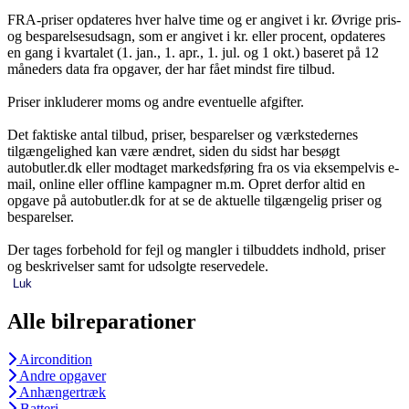
FRA-priser opdateres hver halve time og er angivet i kr. Øvrige pris-
og besparelsesudsagn, som er angivet i kr. eller procent, opdateres
en gang i kvartalet (1. jan., 1. apr., 1. jul. og 1 okt.) baseret på 12
måneders data fra opgaver, der har fået mindst fire tilbud.
Priser inkluderer moms og andre eventuelle afgifter.
Det faktiske antal tilbud, priser, besparelser og værkstedernes
tilgængelighed kan være ændret, siden du sidst har besøgt
autobutler.dk eller modtaget markedsføring fra os via eksempelvis e-
mail, online eller offline kampagner m.m. Opret derfor altid en
opgave på autobutler.dk for at se de aktuelle tilgængelig priser og
besparelser.
Der tages forbehold for fejl og mangler i tilbuddets indhold, priser
og beskrivelser samt for udsolgte reservedele.
Luk
Alle bilreparationer
Aircondition
Andre opgaver
Anhængertræk
Batteri