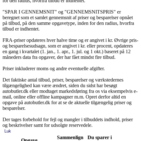
for den radius, hvorfra tilbud er indhentet.
"SPAR I GENNEMSNIT" og "GENNEMSNITSPRIS" er
beregnet som et samlet gennemsnit af priser og besparelser opnået
på tilbud, på den samme opgavetype, inden for den radius, hvorfra
tilbud er indhentet.
FRA-priser opdateres hver halve time og er angivet i kr. Øvrige pris-
og besparelsesudsagn, som er angivet i kr. eller procent, opdateres
en gang i kvartalet (1. jan., 1. apr., 1. jul. og 1 okt.) baseret på 12
måneders data fra opgaver, der har fået mindst fire tilbud.
Priser inkluderer moms og andre eventuelle afgifter.
Det faktiske antal tilbud, priser, besparelser og værkstedernes
tilgængelighed kan være ændret, siden du sidst har besøgt
autobutler.dk eller modtaget markedsføring fra os via eksempelvis e-
mail, online eller offline kampagner m.m. Opret derfor altid en
opgave på autobutler.dk for at se de aktuelle tilgængelig priser og
besparelser.
Der tages forbehold for fejl og mangler i tilbuddets indhold, priser
og beskrivelser samt for udsolgte reservedele.
Luk
Sammenlign
Du sparer i
Opgave