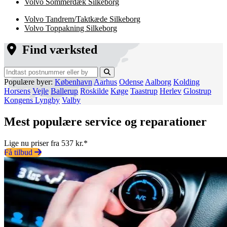
Volvo Sommerdæk Silkeborg
Volvo Tandrem/Taktkæde Silkeborg
Volvo Toppakning Silkeborg
Find værksted
Populære byer:
København
Aarhus
Odense
Aalborg
Kolding
Horsens
Vejle
Ballerup
Roskilde
Køge
Taastrup
Herlev
Glostrup
Kongens Lyngby
Valby
Mest populære service og reparationer
Lige nu priser fra 537 kr.*
Få tilbud