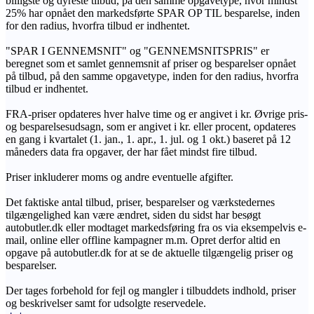
billigste og dyreste tilbud, på den samme opgavetype, hvor mindst
25% har opnået den markedsførte SPAR OP TIL besparelse, inden
for den radius, hvorfra tilbud er indhentet.
"SPAR I GENNEMSNIT" og "GENNEMSNITSPRIS" er
beregnet som et samlet gennemsnit af priser og besparelser opnået
på tilbud, på den samme opgavetype, inden for den radius, hvorfra
tilbud er indhentet.
FRA-priser opdateres hver halve time og er angivet i kr. Øvrige pris-
og besparelsesudsagn, som er angivet i kr. eller procent, opdateres
en gang i kvartalet (1. jan., 1. apr., 1. jul. og 1 okt.) baseret på 12
måneders data fra opgaver, der har fået mindst fire tilbud.
Priser inkluderer moms og andre eventuelle afgifter.
Det faktiske antal tilbud, priser, besparelser og værkstedernes
tilgængelighed kan være ændret, siden du sidst har besøgt
autobutler.dk eller modtaget markedsføring fra os via eksempelvis e-
mail, online eller offline kampagner m.m. Opret derfor altid en
opgave på autobutler.dk for at se de aktuelle tilgængelig priser og
besparelser.
Der tages forbehold for fejl og mangler i tilbuddets indhold, priser
og beskrivelser samt for udsolgte reservedele.