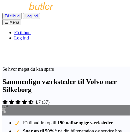
Få tilbud
Log ind
Menu
Få tilbud
Log ind
Se hvor meget du kan spare
Sammenlign værksteder til Volvo nær
Silkeborg
4.7
(
37
)
Få tilbud fra op til
190 uafhængige værksteder
Spar op til 50%
* på din bilreparation og service hos