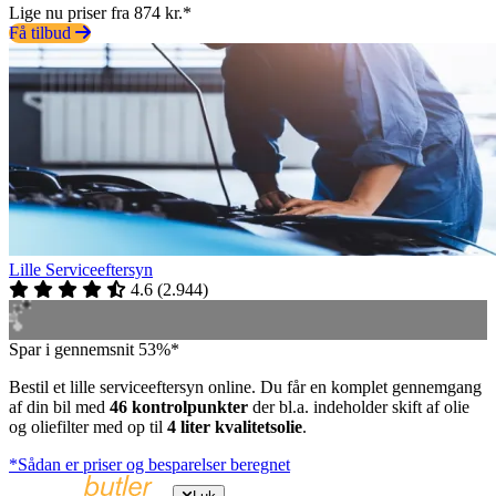
Lige nu priser fra 874 kr.*
Få tilbud
Lille Serviceeftersyn
4.6
(
2.944
)
Spar i gennemsnit 53%*
Bestil et lille serviceeftersyn online. Du får en komplet gennemgang
af din bil med
46 kontrolpunkter
der bl.a. indeholder skift af olie
og oliefilter med op til
4 liter kvalitetsolie
.
*Sådan er priser og besparelser beregnet