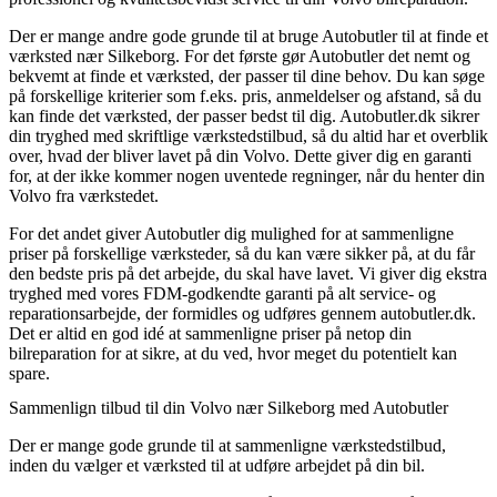
Der er mange andre gode grunde til at bruge Autobutler til at finde et
værksted nær Silkeborg. For det første gør Autobutler det nemt og
bekvemt at finde et værksted, der passer til dine behov. Du kan søge
på forskellige kriterier som f.eks. pris, anmeldelser og afstand, så du
kan finde det værksted, der passer bedst til dig. Autobutler.dk sikrer
din tryghed med skriftlige værkstedstilbud, så du altid har et overblik
over, hvad der bliver lavet på din Volvo. Dette giver dig en garanti
for, at der ikke kommer nogen uventede regninger, når du henter din
Volvo fra værkstedet.
For det andet giver Autobutler dig mulighed for at sammenligne
priser på forskellige værksteder, så du kan være sikker på, at du får
den bedste pris på det arbejde, du skal have lavet. Vi giver dig ekstra
tryghed med vores FDM-godkendte garanti på alt service- og
reparationsarbejde, der formidles og udføres gennem autobutler.dk.
Det er altid en god idé at sammenligne priser på netop din
bilreparation for at sikre, at du ved, hvor meget du potentielt kan
spare.
Sammenlign tilbud til din Volvo nær Silkeborg med Autobutler
Der er mange gode grunde til at sammenligne værkstedstilbud,
inden du vælger et værksted til at udføre arbejdet på din bil.