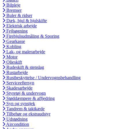
Bilpleje
Bremser
Buler & ridser
Dæk, hjul & hjulskifte
Elektrisk arbejde
Fejlsøgning
Firehjulsudmåling & Sporing
Gearkasse
Kobling
Lak- og malerarbejde
Motor
Olieskift
Rudeskift & stenslag
Rustarbejde
Rustbeskyttelse / Undervognsbehandling
Serviceeftersyn
Skadesarbejde
Styretøj & undervogn
Støddæmpere & affjedring
Syn og synstjek
Tandrem & taktkæde
Tilbehør og ekstraudstyr
Udstødning
Aircondition