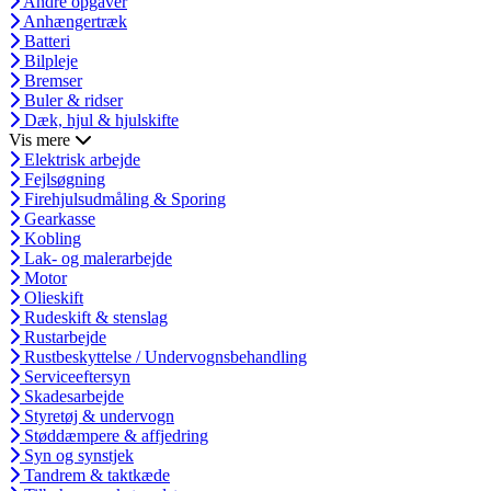
Andre opgaver
Anhængertræk
Batteri
Bilpleje
Bremser
Buler & ridser
Dæk, hjul & hjulskifte
Vis mere
Elektrisk arbejde
Fejlsøgning
Firehjulsudmåling & Sporing
Gearkasse
Kobling
Lak- og malerarbejde
Motor
Olieskift
Rudeskift & stenslag
Rustarbejde
Rustbeskyttelse / Undervognsbehandling
Serviceeftersyn
Skadesarbejde
Styretøj & undervogn
Støddæmpere & affjedring
Syn og synstjek
Tandrem & taktkæde