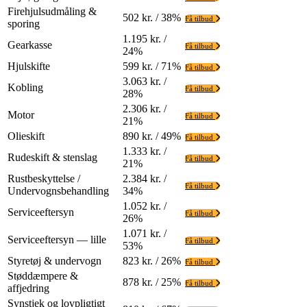
Firehjulsudmåling &
502 kr. / 38%
Få tilbud
sporing
1.195 kr. /
Gearkasse
Få tilbud
24%
Hjulskifte
599 kr. / 71%
Få tilbud
3.063 kr. /
Kobling
Få tilbud
28%
2.306 kr. /
Motor
Få tilbud
21%
Olieskift
890 kr. / 49%
Få tilbud
1.333 kr. /
Rudeskift & stenslag
Få tilbud
21%
Rustbeskyttelse /
2.384 kr. /
Få tilbud
Undervognsbehandling
34%
1.052 kr. /
Serviceeftersyn
Få tilbud
26%
1.071 kr. /
Serviceeftersyn — lille
Få tilbud
53%
Styretøj & undervogn
823 kr. / 26%
Få tilbud
Støddæmpere &
878 kr. / 25%
Få tilbud
affjedring
Synstjek og lovpligtigt