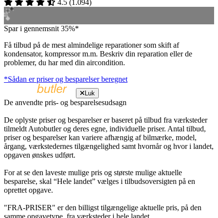
4.5
(
1.094
)
Spar i gennemsnit 35%*
Få tilbud på de mest almindelige reparationer som skift af
kondensator, kompressor m.m. Beskriv din reparation eller de
problemer, du har med din aircondition.
*Sådan er priser og besparelser beregnet
Luk
De anvendte pris- og besparelsesudsagn
De oplyste priser og besparelser er baseret på tilbud fra værksteder
tilmeldt Autobutler og deres egne, individuelle priser. Antal tilbud,
priser og besparelser kan variere afhængig af bilmærke, model,
årgang, værkstedernes tilgængelighed samt hvornår og hvor i landet,
opgaven ønskes udført.
For at se den laveste mulige pris og største mulige aktuelle
besparelse, skal “Hele landet” vælges i tilbudsoversigten på en
oprettet opgave.
"FRA-PRISER" er den billigst tilgængelige aktuelle pris, på den
samme opgavetype, fra værksteder i hele landet.