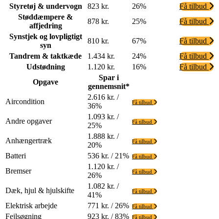
Styretøj & undervogn
823 kr.
26%
Få tilbud
Støddæmpere &
878 kr.
25%
Få tilbud
affjedring
Synstjek og lovpligtigt
810 kr.
67%
Få tilbud
syn
Tandrem & taktkæde
1.434 kr.
24%
Få tilbud
Udstødning
1.120 kr.
16%
Få tilbud
Spar i
Opgave
gennemsnit*
2.616 kr. /
Aircondition
Få tilbud
36%
1.093 kr. /
Andre opgaver
Få tilbud
25%
1.888 kr. /
Anhængertræk
Få tilbud
20%
Batteri
536 kr. / 21%
Få tilbud
1.120 kr. /
Bremser
Få tilbud
26%
1.082 kr. /
Dæk, hjul & hjulskifte
Få tilbud
41%
Elektrisk arbejde
771 kr. / 26%
Få tilbud
Fejlsøgning
923 kr. / 83%
Få tilbud