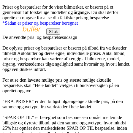
Priser og besparelser for de viste bilmærker, er baseret på et
gennemsnit af forskellige modeller og årgange. Du skal derfor
oprette en opgave for at se din faktiske pris og besparelse.
*Sådan er priser og besparelser beregnet
Luk
De anvendte pris- og besparelsesudsagn
De oplyste priser og besparelser er baseret på tilbud fra værksteder
tilmeldt Autobutler og deres egne, individuelle priser. Antal tilbud,
priser og besparelser kan variere afhængig af bilmærke, model,
årgang, værkstedernes tilgængelighed samt hvornår og hvor i landet,
opgaven ønskes udført.
For at se den laveste mulige pris og største mulige aktuelle
besparelse, skal “Hele landet” vælges i tilbudsoversigten på en
oprettet opgave.
"FRA-PRISER" er den billigst tilgængelige aktuelle pris, på den
samme opgavetype, fra værksteder i hele landet.
"SPAR OP TIL" er beregnet som besparelsen opnået mellem de
billigste og dyreste tilbud, på den samme opgavetype, hvor mindst
25% har opnået den markedsførte SPAR OP TIL besparelse, inden