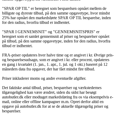
"SPAR OP TIL" er beregnet som besparelsen opnået mellem de
billigste og dyreste tilbud, på den samme opgavetype, hvor mindst
25% har opnået den markedsførte SPAR OP TIL besparelse, inden
for den radius, hvorfra tilbud er indhentet.
"SPAR I GENNEMSNIT" og "GENNEMSNITSPRIS" er
beregnet som et samlet gennemsnit af priser og besparelser opnået
på tilbud, på den samme opgavetype, inden for den radius, hvorfra
tilbud er indhentet.
FRA-priser opdateres hver halve time og er angivet i kr. Øvrige pris-
og besparelsesudsagn, som er angivet i kr. eller procent, opdateres
en gang i kvartalet (1. jan., 1. apr., 1. jul. og 1 okt.) baseret på 12
måneders data fra opgaver, der har fået mindst fire tilbud.
Priser inkluderer moms og andre eventuelle afgifter.
Det faktiske antal tilbud, priser, besparelser og værkstedernes
tilgængelighed kan være ændret, siden du sidst har besøgt
autobutler.dk eller modtaget markedsføring fra os via eksempelvis e-
mail, online eller offline kampagner m.m. Opret derfor altid en
opgave på autobutler.dk for at se de aktuelle tilgængelig priser og
besparelser.