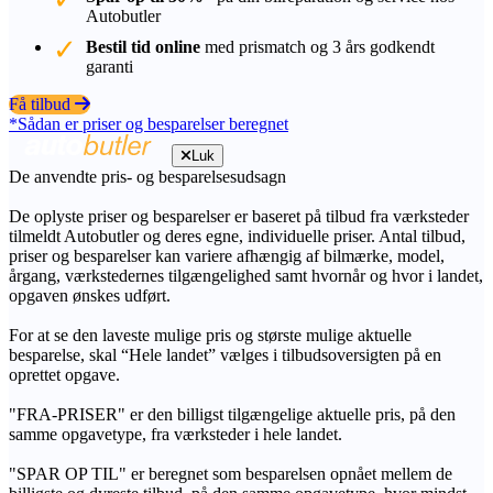
Autobutler
Bestil tid online
med prismatch og 3 års godkendt
garanti
Få tilbud
*Sådan er priser og besparelser beregnet
Luk
De anvendte pris- og besparelsesudsagn
De oplyste priser og besparelser er baseret på tilbud fra værksteder
tilmeldt Autobutler og deres egne, individuelle priser. Antal tilbud,
priser og besparelser kan variere afhængig af bilmærke, model,
årgang, værkstedernes tilgængelighed samt hvornår og hvor i landet,
opgaven ønskes udført.
For at se den laveste mulige pris og største mulige aktuelle
besparelse, skal “Hele landet” vælges i tilbudsoversigten på en
oprettet opgave.
"FRA-PRISER" er den billigst tilgængelige aktuelle pris, på den
samme opgavetype, fra værksteder i hele landet.
"SPAR OP TIL" er beregnet som besparelsen opnået mellem de