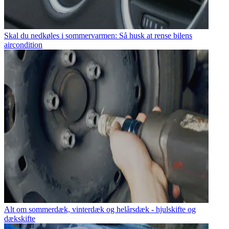
Skal du nedkøles i sommervarmen: Så husk at rense bilens
aircondition
Alt om sommerdæk, vinterdæk og helårsdæk - hjulskifte og
dækskifte