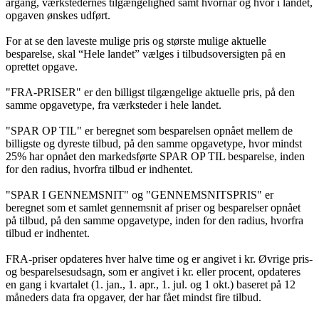
årgang, værkstedernes tilgængelighed samt hvornår og hvor i landet,
opgaven ønskes udført.
For at se den laveste mulige pris og største mulige aktuelle
besparelse, skal “Hele landet” vælges i tilbudsoversigten på en
oprettet opgave.
"FRA-PRISER" er den billigst tilgængelige aktuelle pris, på den
samme opgavetype, fra værksteder i hele landet.
"SPAR OP TIL" er beregnet som besparelsen opnået mellem de
billigste og dyreste tilbud, på den samme opgavetype, hvor mindst
25% har opnået den markedsførte SPAR OP TIL besparelse, inden
for den radius, hvorfra tilbud er indhentet.
"SPAR I GENNEMSNIT" og "GENNEMSNITSPRIS" er
beregnet som et samlet gennemsnit af priser og besparelser opnået
på tilbud, på den samme opgavetype, inden for den radius, hvorfra
tilbud er indhentet.
FRA-priser opdateres hver halve time og er angivet i kr. Øvrige pris-
og besparelsesudsagn, som er angivet i kr. eller procent, opdateres
en gang i kvartalet (1. jan., 1. apr., 1. jul. og 1 okt.) baseret på 12
måneders data fra opgaver, der har fået mindst fire tilbud.