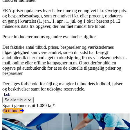
tilbud er indhentet.
FRA-priser opdateres hver halve time og er angivet i kr. Øvrige pris-
og besparelsesudsagn, som er angivet i kr. eller procent, opdateres
en gang i kvartalet (1. jan., 1. apr., 1. jul. og 1 okt.) baseret på 12
måneders data fra opgaver, der har fået mindst fire tilbud.
Priser inkluderer moms og andre eventuelle afgifter.
Det faktiske antal tilbud, priser, besparelser og værkstedernes
tilgængelighed kan være ændret, siden du sidst har besøgt
autobutler.dk eller modtaget markedsføring fra os via eksempelvis e-
mail, online eller offline kampagner m.m. Opret derfor altid en
opgave på autobutler.dk for at se de aktuelle tilgængelig priser og
besparelser.
Der tages forbehold for fejl og mangler i tilbuddets indhold, priser
og beskrivelser samt for udsolgte reservedele.
Luk
Se alle tilbud
Spar i gennemsnit 1.089 kr.*
Få tilbud