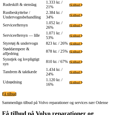
1.333 kr. /
Rudeskift & stenslag
Få tilbud
21%
Rustbeskyttelse /
2.384 kr. /
Få tilbud
Undervognsbehandling
34%
1.052 kr. /
Serviceeftersyn
Få tilbud
26%
1.071 kr. /
Serviceeftersyn — lille
Få tilbud
53%
Styretøj & undervogn
823 kr. / 26%
Få tilbud
Støddæmpere &
878 kr. / 25%
Få tilbud
affjedring
Synstjek og lovpligtigt
810 kr. / 67%
Få tilbud
syn
1.434 kr. /
Tandrem & taktkæde
Få tilbud
24%
1.120 kr. /
Udstødning
Få tilbud
16%
Få tilbud
Sammenlign tilbud på Volvo reparationer og services nær Odense
Få tilbud på Volvo reparationer og