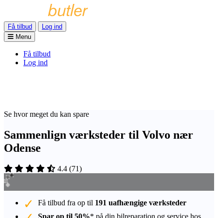
Få tilbud
Log ind
Menu
Få tilbud
Log ind
Se hvor meget du kan spare
Sammenlign værksteder til Volvo nær
Odense
4.4
(
71
)
Få tilbud fra op til
191 uafhængige værksteder
Spar op til 50%
* på din bilreparation og service hos