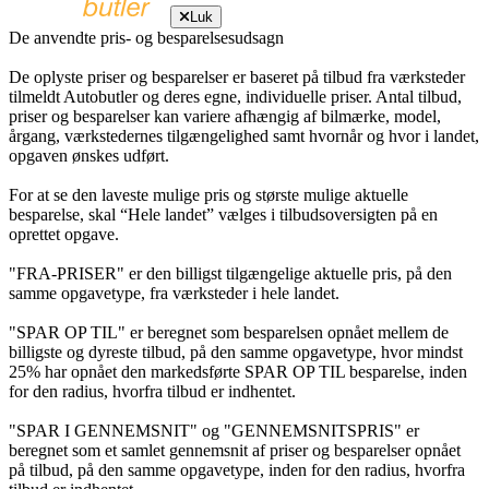
Luk
De anvendte pris- og besparelsesudsagn
De oplyste priser og besparelser er baseret på tilbud fra værksteder
tilmeldt Autobutler og deres egne, individuelle priser. Antal tilbud,
priser og besparelser kan variere afhængig af bilmærke, model,
årgang, værkstedernes tilgængelighed samt hvornår og hvor i landet,
opgaven ønskes udført.
For at se den laveste mulige pris og største mulige aktuelle
besparelse, skal “Hele landet” vælges i tilbudsoversigten på en
oprettet opgave.
"FRA-PRISER" er den billigst tilgængelige aktuelle pris, på den
samme opgavetype, fra værksteder i hele landet.
"SPAR OP TIL" er beregnet som besparelsen opnået mellem de
billigste og dyreste tilbud, på den samme opgavetype, hvor mindst
25% har opnået den markedsførte SPAR OP TIL besparelse, inden
for den radius, hvorfra tilbud er indhentet.
"SPAR I GENNEMSNIT" og "GENNEMSNITSPRIS" er
beregnet som et samlet gennemsnit af priser og besparelser opnået
på tilbud, på den samme opgavetype, inden for den radius, hvorfra