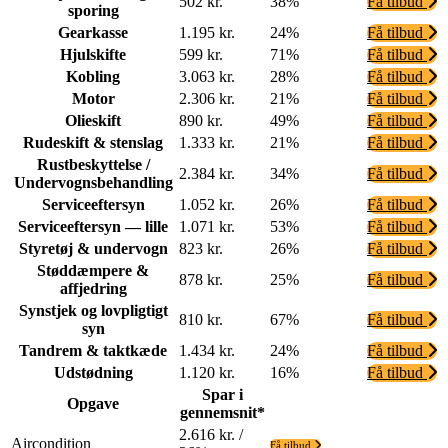
502 kr.
38%
Få tilbud
sporing
Gearkasse
1.195 kr.
24%
Få tilbud
Hjulskifte
599 kr.
71%
Få tilbud
Kobling
3.063 kr.
28%
Få tilbud
Motor
2.306 kr.
21%
Få tilbud
Olieskift
890 kr.
49%
Få tilbud
Rudeskift & stenslag
1.333 kr.
21%
Få tilbud
Rustbeskyttelse /
2.384 kr.
34%
Få tilbud
Undervognsbehandling
Serviceeftersyn
1.052 kr.
26%
Få tilbud
Serviceeftersyn — lille
1.071 kr.
53%
Få tilbud
Styretøj & undervogn
823 kr.
26%
Få tilbud
Støddæmpere &
878 kr.
25%
Få tilbud
affjedring
Synstjek og lovpligtigt
810 kr.
67%
Få tilbud
syn
Tandrem & taktkæde
1.434 kr.
24%
Få tilbud
Udstødning
1.120 kr.
16%
Få tilbud
Spar i
Opgave
gennemsnit*
2.616 kr. /
Aircondition
Få tilbud