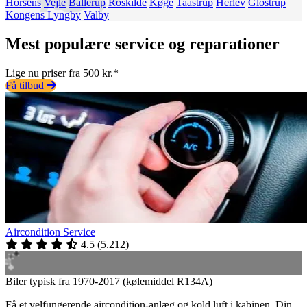
Horsens
Vejle
Ballerup
Roskilde
Køge
Taastrup
Herlev
Glostrup
Kongens Lyngby
Valby
Mest populære service og reparationer
Lige nu priser fra 500 kr.*
Få tilbud
Aircondition Service
4.5
(
5.212
)
Biler typisk fra 1970-2017 (kølemiddel R134A)
Få et velfungerende aircondition-anlæg og kold luft i kabinen. Din