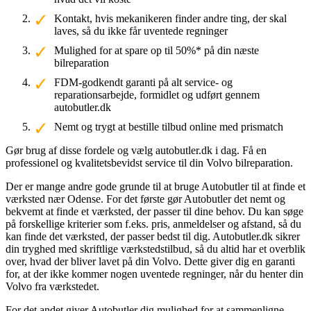
Kontakt, hvis mekanikeren finder andre ting, der skal
laves, så du ikke får uventede regninger
Mulighed for at spare op til 50%* på din næste
bilreparation
FDM-godkendt garanti på alt service- og
reparationsarbejde, formidlet og udført gennem
autobutler.dk
Nemt og trygt at bestille tilbud online med prismatch
Gør brug af disse fordele og vælg autobutler.dk i dag. Få en
professionel og kvalitetsbevidst service til din Volvo bilreparation.
Der er mange andre gode grunde til at bruge Autobutler til at finde et
værksted nær Odense. For det første gør Autobutler det nemt og
bekvemt at finde et værksted, der passer til dine behov. Du kan søge
på forskellige kriterier som f.eks. pris, anmeldelser og afstand, så du
kan finde det værksted, der passer bedst til dig. Autobutler.dk sikrer
din tryghed med skriftlige værkstedstilbud, så du altid har et overblik
over, hvad der bliver lavet på din Volvo. Dette giver dig en garanti
for, at der ikke kommer nogen uventede regninger, når du henter din
Volvo fra værkstedet.
For det andet giver Autobutler dig mulighed for at sammenligne