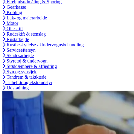
Firehjulsudmåling & Sporing
Gearkasse
Kobling
Lak- og malerarbejde
Motor
Olieskift
Rudeskift & stenslag
Rustarbejde
Rustbeskyttelse / Undervognsbehandling
Serviceeftersyn
Skadesarbejde
Styretøj & undervogn
Støddæmpere & affjedring
Syn og synstjek
Tandrem & taktkæde
Tilbehør og ekstraudstyr
Udstødning