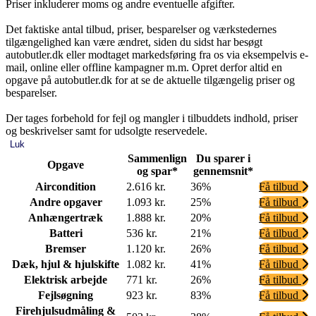
Priser inkluderer moms og andre eventuelle afgifter.
Det faktiske antal tilbud, priser, besparelser og værkstedernes
tilgængelighed kan være ændret, siden du sidst har besøgt
autobutler.dk eller modtaget markedsføring fra os via eksempelvis e-
mail, online eller offline kampagner m.m. Opret derfor altid en
opgave på autobutler.dk for at se de aktuelle tilgængelig priser og
besparelser.
Der tages forbehold for fejl og mangler i tilbuddets indhold, priser
og beskrivelser samt for udsolgte reservedele.
Luk
Sammenlign
Du sparer i
Opgave
og spar*
gennemsnit*
Aircondition
2.616 kr.
36%
Få tilbud
Andre opgaver
1.093 kr.
25%
Få tilbud
Anhængertræk
1.888 kr.
20%
Få tilbud
Batteri
536 kr.
21%
Få tilbud
Bremser
1.120 kr.
26%
Få tilbud
Dæk, hjul & hjulskifte
1.082 kr.
41%
Få tilbud
Elektrisk arbejde
771 kr.
26%
Få tilbud
Fejlsøgning
923 kr.
83%
Få tilbud
Firehjulsudmåling &