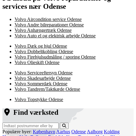
services nær Odense
Volvo Aircondition service Odense
Volvo Andre bilreparationer Odense
Volvo Anhængertræk Odense
Volvo Auto el og elektrisk arbejde Odense
Volvo Dæk og hjul Odense
Volvo Dobbeltkobling Odense
Volvo Firehjulsudmåling / sporing Odense
Volvo Olieskift Odense
Volvo Serviceeftersyn Odense
Volvo Skadesarbejde Odense
Volvo Sommerdæk Odense
Volvo Tandrem/Taktkæde Odense
Volvo Topstykke Odense
Find værksted
Populære byer:
København
Aarhus
Odense
Aalborg
Kolding