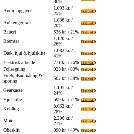
36%
1.093 kr. /
Andre opgaver
Få tilbud
25%
1.888 kr. /
Anhængertræk
Få tilbud
20%
Batteri
536 kr. / 21%
Få tilbud
1.120 kr. /
Bremser
Få tilbud
26%
1.082 kr. /
Dæk, hjul & hjulskifte
Få tilbud
41%
Elektrisk arbejde
771 kr. / 26%
Få tilbud
Fejlsøgning
923 kr. / 83%
Få tilbud
Firehjulsudmåling &
502 kr. / 38%
Få tilbud
sporing
1.195 kr. /
Gearkasse
Få tilbud
24%
Hjulskifte
599 kr. / 71%
Få tilbud
3.063 kr. /
Kobling
Få tilbud
28%
2.306 kr. /
Motor
Få tilbud
21%
Olieskift
890 kr. / 49%
Få tilbud