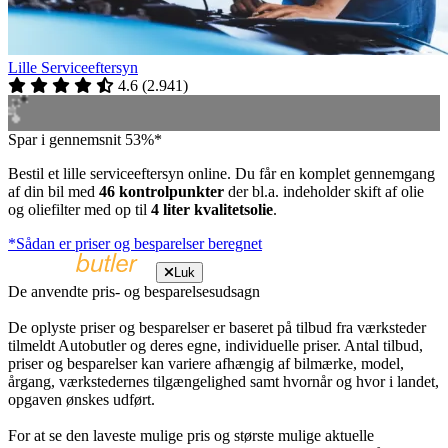
Lille Serviceeftersyn
4.6
(
2.941
)
Spar i gennemsnit 53%*
Bestil et lille serviceeftersyn online. Du får en komplet gennemgang
af din bil med
46 kontrolpunkter
der bl.a. indeholder skift af olie
og oliefilter med op til
4 liter kvalitetsolie
.
*Sådan er priser og besparelser beregnet
Luk
De anvendte pris- og besparelsesudsagn
De oplyste priser og besparelser er baseret på tilbud fra værksteder
tilmeldt Autobutler og deres egne, individuelle priser. Antal tilbud,
priser og besparelser kan variere afhængig af bilmærke, model,
årgang, værkstedernes tilgængelighed samt hvornår og hvor i landet,
opgaven ønskes udført.
For at se den laveste mulige pris og største mulige aktuelle