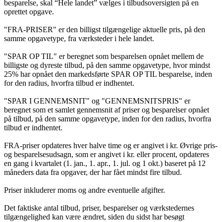
besparelse, skal “Hele landet” vælges i tilbudsoversigten på en
oprettet opgave.
"FRA-PRISER" er den billigst tilgængelige aktuelle pris, på den
samme opgavetype, fra værksteder i hele landet.
"SPAR OP TIL" er beregnet som besparelsen opnået mellem de
billigste og dyreste tilbud, på den samme opgavetype, hvor mindst
25% har opnået den markedsførte SPAR OP TIL besparelse, inden
for den radius, hvorfra tilbud er indhentet.
"SPAR I GENNEMSNIT" og "GENNEMSNITSPRIS" er
beregnet som et samlet gennemsnit af priser og besparelser opnået
på tilbud, på den samme opgavetype, inden for den radius, hvorfra
tilbud er indhentet.
FRA-priser opdateres hver halve time og er angivet i kr. Øvrige pris-
og besparelsesudsagn, som er angivet i kr. eller procent, opdateres
en gang i kvartalet (1. jan., 1. apr., 1. jul. og 1 okt.) baseret på 12
måneders data fra opgaver, der har fået mindst fire tilbud.
Priser inkluderer moms og andre eventuelle afgifter.
Det faktiske antal tilbud, priser, besparelser og værkstedernes
tilgængelighed kan være ændret, siden du sidst har besøgt