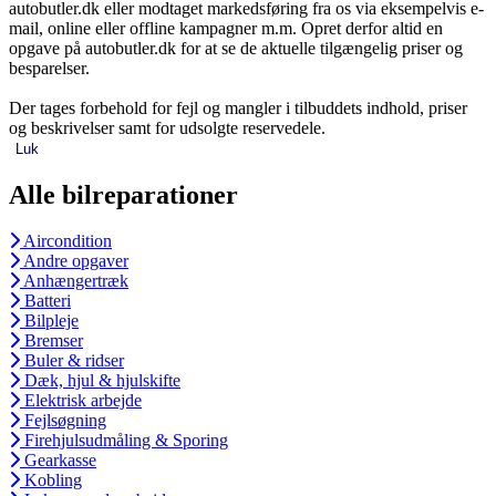
autobutler.dk eller modtaget markedsføring fra os via eksempelvis e-
mail, online eller offline kampagner m.m. Opret derfor altid en
opgave på autobutler.dk for at se de aktuelle tilgængelig priser og
besparelser.
Der tages forbehold for fejl og mangler i tilbuddets indhold, priser
og beskrivelser samt for udsolgte reservedele.
Luk
Alle bilreparationer
Aircondition
Andre opgaver
Anhængertræk
Batteri
Bilpleje
Bremser
Buler & ridser
Dæk, hjul & hjulskifte
Elektrisk arbejde
Fejlsøgning
Firehjulsudmåling & Sporing
Gearkasse
Kobling