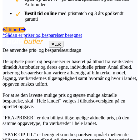
Autobutler
Bestil tid online
med prismatch og 3 års godkendt
garanti
Få tilbud
*Sådan er priser og besparelser beregnet
Luk
De anvendte pris- og besparelsesudsagn
De oplyste priser og besparelser er baseret på tilbud fra værksteder
tilmeldt Autobutler og deres egne, individuelle priser. Antal tilbud,
priser og besparelser kan variere afhængig af bilmærke, model,
årgang, værkstedernes tilgængelighed samt hvornår og hvor i landet,
opgaven ønskes udført.
For at se den laveste mulige pris og største mulige aktuelle
besparelse, skal “Hele landet” vælges i tilbudsoversigten på en
oprettet opgave.
"FRA-PRISER" er den billigst tilgængelige aktuelle pris, på den
samme opgavetype, fra værksteder i hele landet.
"SPAR OP TIL" er beregnet som besparelsen opnået mellem de