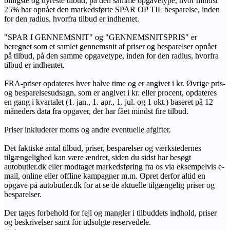
billigste og dyreste tilbud, på den samme opgavetype, hvor mindst
25% har opnået den markedsførte SPAR OP TIL besparelse, inden
for den radius, hvorfra tilbud er indhentet.
"SPAR I GENNEMSNIT" og "GENNEMSNITSPRIS" er
beregnet som et samlet gennemsnit af priser og besparelser opnået
på tilbud, på den samme opgavetype, inden for den radius, hvorfra
tilbud er indhentet.
FRA-priser opdateres hver halve time og er angivet i kr. Øvrige pris-
og besparelsesudsagn, som er angivet i kr. eller procent, opdateres
en gang i kvartalet (1. jan., 1. apr., 1. jul. og 1 okt.) baseret på 12
måneders data fra opgaver, der har fået mindst fire tilbud.
Priser inkluderer moms og andre eventuelle afgifter.
Det faktiske antal tilbud, priser, besparelser og værkstedernes
tilgængelighed kan være ændret, siden du sidst har besøgt
autobutler.dk eller modtaget markedsføring fra os via eksempelvis e-
mail, online eller offline kampagner m.m. Opret derfor altid en
opgave på autobutler.dk for at se de aktuelle tilgængelig priser og
besparelser.
Der tages forbehold for fejl og mangler i tilbuddets indhold, priser
og beskrivelser samt for udsolgte reservedele.