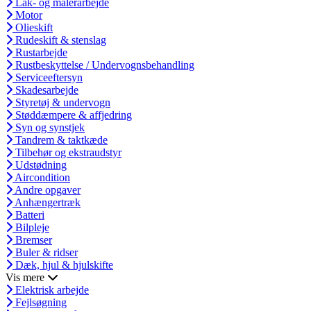
Lak- og malerarbejde
Motor
Olieskift
Rudeskift & stenslag
Rustarbejde
Rustbeskyttelse / Undervognsbehandling
Serviceeftersyn
Skadesarbejde
Styretøj & undervogn
Støddæmpere & affjedring
Syn og synstjek
Tandrem & taktkæde
Tilbehør og ekstraudstyr
Udstødning
Aircondition
Andre opgaver
Anhængertræk
Batteri
Bilpleje
Bremser
Buler & ridser
Dæk, hjul & hjulskifte
Vis mere
Elektrisk arbejde
Fejlsøgning