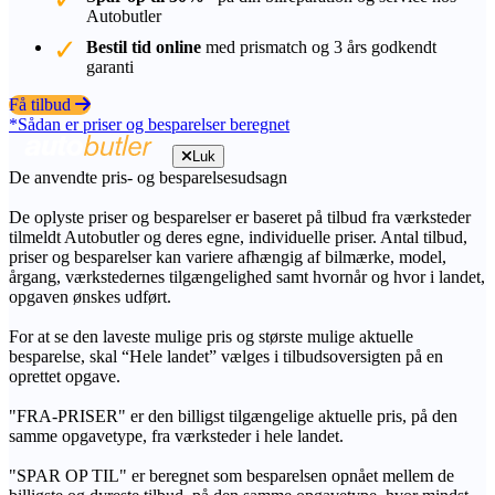
Autobutler
Bestil tid online
med prismatch og 3 års godkendt
garanti
Få tilbud
*Sådan er priser og besparelser beregnet
Luk
De anvendte pris- og besparelsesudsagn
De oplyste priser og besparelser er baseret på tilbud fra værksteder
tilmeldt Autobutler og deres egne, individuelle priser. Antal tilbud,
priser og besparelser kan variere afhængig af bilmærke, model,
årgang, værkstedernes tilgængelighed samt hvornår og hvor i landet,
opgaven ønskes udført.
For at se den laveste mulige pris og største mulige aktuelle
besparelse, skal “Hele landet” vælges i tilbudsoversigten på en
oprettet opgave.
"FRA-PRISER" er den billigst tilgængelige aktuelle pris, på den
samme opgavetype, fra værksteder i hele landet.
"SPAR OP TIL" er beregnet som besparelsen opnået mellem de