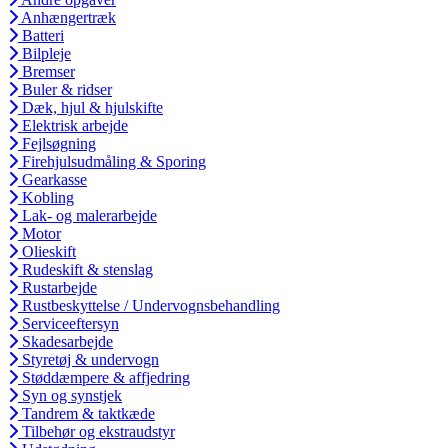
Anhængertræk
Batteri
Bilpleje
Bremser
Buler & ridser
Dæk, hjul & hjulskifte
Elektrisk arbejde
Fejlsøgning
Firehjulsudmåling & Sporing
Gearkasse
Kobling
Lak- og malerarbejde
Motor
Olieskift
Rudeskift & stenslag
Rustarbejde
Rustbeskyttelse / Undervognsbehandling
Serviceeftersyn
Skadesarbejde
Styretøj & undervogn
Støddæmpere & affjedring
Syn og synstjek
Tandrem & taktkæde
Tilbehør og ekstraudstyr