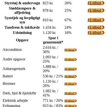
Styretøj & undervogn
823 kr.
26%
Få tilbud
Støddæmpere &
878 kr.
25%
Få tilbud
affjedring
Synstjek og lovpligtigt
810 kr.
67%
Få tilbud
syn
Tandrem & taktkæde
1.434 kr.
24%
Få tilbud
Udstødning
1.120 kr.
16%
Få tilbud
Spar i
Opgave
gennemsnit*
2.616 kr. /
Aircondition
Få tilbud
36%
1.093 kr. /
Andre opgaver
Få tilbud
25%
1.888 kr. /
Anhængertræk
Få tilbud
20%
Batteri
536 kr. / 21%
Få tilbud
1.120 kr. /
Bremser
Få tilbud
26%
1.082 kr. /
Dæk, hjul & hjulskifte
Få tilbud
41%
Elektrisk arbejde
771 kr. / 26%
Få tilbud
Fejlsøgning
923 kr. / 83%
Få tilbud