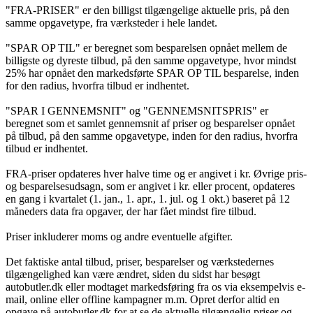
"FRA-PRISER" er den billigst tilgængelige aktuelle pris, på den
samme opgavetype, fra værksteder i hele landet.
"SPAR OP TIL" er beregnet som besparelsen opnået mellem de
billigste og dyreste tilbud, på den samme opgavetype, hvor mindst
25% har opnået den markedsførte SPAR OP TIL besparelse, inden
for den radius, hvorfra tilbud er indhentet.
"SPAR I GENNEMSNIT" og "GENNEMSNITSPRIS" er
beregnet som et samlet gennemsnit af priser og besparelser opnået
på tilbud, på den samme opgavetype, inden for den radius, hvorfra
tilbud er indhentet.
FRA-priser opdateres hver halve time og er angivet i kr. Øvrige pris-
og besparelsesudsagn, som er angivet i kr. eller procent, opdateres
en gang i kvartalet (1. jan., 1. apr., 1. jul. og 1 okt.) baseret på 12
måneders data fra opgaver, der har fået mindst fire tilbud.
Priser inkluderer moms og andre eventuelle afgifter.
Det faktiske antal tilbud, priser, besparelser og værkstedernes
tilgængelighed kan være ændret, siden du sidst har besøgt
autobutler.dk eller modtaget markedsføring fra os via eksempelvis e-
mail, online eller offline kampagner m.m. Opret derfor altid en
opgave på autobutler.dk for at se de aktuelle tilgængelig priser og