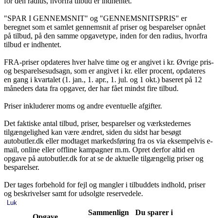
for den radius, hvorfra tilbud er indhentet.
"SPAR I GENNEMSNIT" og "GENNEMSNITSPRIS" er
beregnet som et samlet gennemsnit af priser og besparelser opnået
på tilbud, på den samme opgavetype, inden for den radius, hvorfra
tilbud er indhentet.
FRA-priser opdateres hver halve time og er angivet i kr. Øvrige pris-
og besparelsesudsagn, som er angivet i kr. eller procent, opdateres
en gang i kvartalet (1. jan., 1. apr., 1. jul. og 1 okt.) baseret på 12
måneders data fra opgaver, der har fået mindst fire tilbud.
Priser inkluderer moms og andre eventuelle afgifter.
Det faktiske antal tilbud, priser, besparelser og værkstedernes
tilgængelighed kan være ændret, siden du sidst har besøgt
autobutler.dk eller modtaget markedsføring fra os via eksempelvis e-
mail, online eller offline kampagner m.m. Opret derfor altid en
opgave på autobutler.dk for at se de aktuelle tilgængelig priser og
besparelser.
Der tages forbehold for fejl og mangler i tilbuddets indhold, priser
og beskrivelser samt for udsolgte reservedele.
Luk
Sammenlign
Du sparer i
Opgave