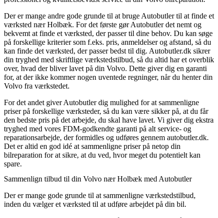
Der er mange andre gode grunde til at bruge Autobutler til at finde et
værksted nær Holbæk. For det første gør Autobutler det nemt og
bekvemt at finde et værksted, der passer til dine behov. Du kan søge
på forskellige kriterier som f.eks. pris, anmeldelser og afstand, så du
kan finde det værksted, der passer bedst til dig. Autobutler.dk sikrer
din tryghed med skriftlige værkstedstilbud, så du altid har et overblik
over, hvad der bliver lavet på din Volvo. Dette giver dig en garanti
for, at der ikke kommer nogen uventede regninger, når du henter din
Volvo fra værkstedet.
For det andet giver Autobutler dig mulighed for at sammenligne
priser på forskellige værksteder, så du kan være sikker på, at du får
den bedste pris på det arbejde, du skal have lavet. Vi giver dig ekstra
tryghed med vores FDM-godkendte garanti på alt service- og
reparationsarbejde, der formidles og udføres gennem autobutler.dk.
Det er altid en god idé at sammenligne priser på netop din
bilreparation for at sikre, at du ved, hvor meget du potentielt kan
spare.
Sammenlign tilbud til din Volvo nær Holbæk med Autobutler
Der er mange gode grunde til at sammenligne værkstedstilbud,
inden du vælger et værksted til at udføre arbejdet på din bil.