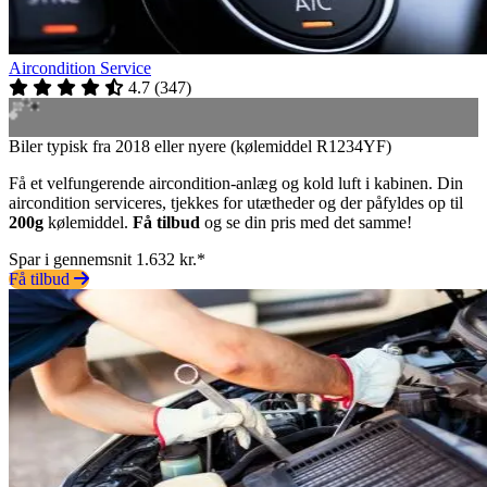
Aircondition Service
4.7
(
347
)
Biler typisk fra 2018 eller nyere (kølemiddel R1234YF)
Få et velfungerende aircondition-anlæg og kold luft i kabinen. Din
aircondition serviceres, tjekkes for utætheder og der påfyldes op til
200g
kølemiddel.
Få tilbud
og se din pris med det samme!
Spar i gennemsnit 1.632 kr.*
Få tilbud