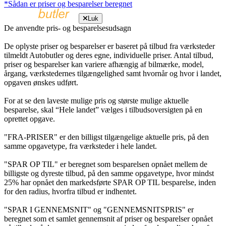
*Sådan er priser og besparelser beregnet
Luk
De anvendte pris- og besparelsesudsagn
De oplyste priser og besparelser er baseret på tilbud fra værksteder
tilmeldt Autobutler og deres egne, individuelle priser. Antal tilbud,
priser og besparelser kan variere afhængig af bilmærke, model,
årgang, værkstedernes tilgængelighed samt hvornår og hvor i landet,
opgaven ønskes udført.
For at se den laveste mulige pris og største mulige aktuelle
besparelse, skal “Hele landet” vælges i tilbudsoversigten på en
oprettet opgave.
"FRA-PRISER" er den billigst tilgængelige aktuelle pris, på den
samme opgavetype, fra værksteder i hele landet.
"SPAR OP TIL" er beregnet som besparelsen opnået mellem de
billigste og dyreste tilbud, på den samme opgavetype, hvor mindst
25% har opnået den markedsførte SPAR OP TIL besparelse, inden
for den radius, hvorfra tilbud er indhentet.
"SPAR I GENNEMSNIT" og "GENNEMSNITSPRIS" er
beregnet som et samlet gennemsnit af priser og besparelser opnået