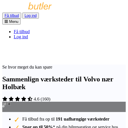
Få tilbud
Log ind
Menu
Få tilbud
Log ind
Se hvor meget du kan spare
Sammenlign værksteder til Volvo nær
Holbæk
4.6
(
160
)
Få tilbud fra op til
191 uafhængige værksteder
Spar op til 50%
* på din bilreparation og service hos