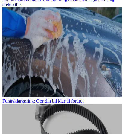
dækskifte
Forårsklargøring: Gør din bil klar til foråret