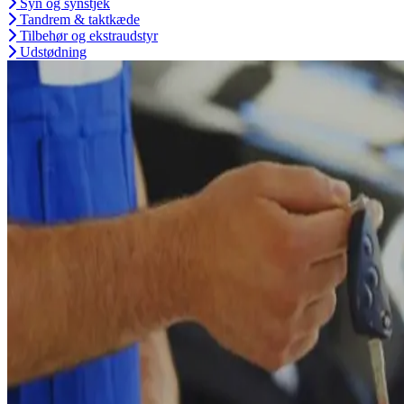
Syn og synstjek
Tandrem & taktkæde
Tilbehør og ekstraudstyr
Udstødning