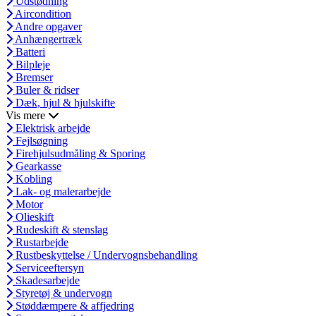
Udstødning
Aircondition
Andre opgaver
Anhængertræk
Batteri
Bilpleje
Bremser
Buler & ridser
Dæk, hjul & hjulskifte
Vis mere
Elektrisk arbejde
Fejlsøgning
Firehjulsudmåling & Sporing
Gearkasse
Kobling
Lak- og malerarbejde
Motor
Olieskift
Rudeskift & stenslag
Rustarbejde
Rustbeskyttelse / Undervognsbehandling
Serviceeftersyn
Skadesarbejde
Styretøj & undervogn
Støddæmpere & affjedring