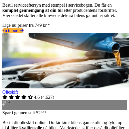
Bestil serviceeftersyn med stempel i servicebogen. Du får en
komplet gennemgang af din bil
efter producentens forskrifter.
Værkstedet skifter alle krævede dele så bilens garanti er sikret.
Lige nu priser fra 749 kr.*
Få tilbud
Olieskift
4.6
(
4.627
)
Spar i gennemsnit 52%*
Bestil dit olieskift online. Du får tømt bilens gamle olie og fyldt op
til
4 liter kvalitetsolie
på bilen. Værkstedet skifter også dit oliefilter