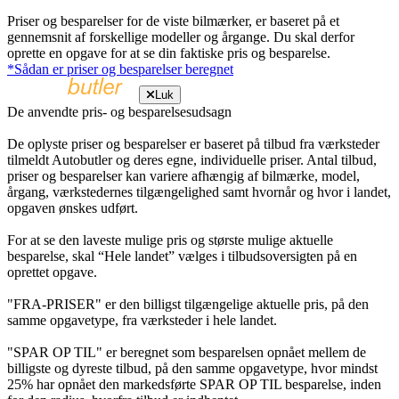
Priser og besparelser for de viste bilmærker, er baseret på et
gennemsnit af forskellige modeller og årgange. Du skal derfor
oprette en opgave for at se din faktiske pris og besparelse.
*Sådan er priser og besparelser beregnet
Luk
De anvendte pris- og besparelsesudsagn
De oplyste priser og besparelser er baseret på tilbud fra værksteder
tilmeldt Autobutler og deres egne, individuelle priser. Antal tilbud,
priser og besparelser kan variere afhængig af bilmærke, model,
årgang, værkstedernes tilgængelighed samt hvornår og hvor i landet,
opgaven ønskes udført.
For at se den laveste mulige pris og største mulige aktuelle
besparelse, skal “Hele landet” vælges i tilbudsoversigten på en
oprettet opgave.
"FRA-PRISER" er den billigst tilgængelige aktuelle pris, på den
samme opgavetype, fra værksteder i hele landet.
"SPAR OP TIL" er beregnet som besparelsen opnået mellem de
billigste og dyreste tilbud, på den samme opgavetype, hvor mindst
25% har opnået den markedsførte SPAR OP TIL besparelse, inden