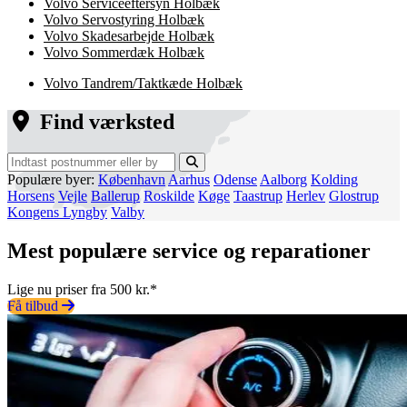
Volvo Serviceeftersyn Holbæk
Volvo Servostyring Holbæk
Volvo Skadesarbejde Holbæk
Volvo Sommerdæk Holbæk
Volvo Tandrem/Taktkæde Holbæk
Find værksted
Populære byer:
København
Aarhus
Odense
Aalborg
Kolding
Horsens
Vejle
Ballerup
Roskilde
Køge
Taastrup
Herlev
Glostrup
Kongens Lyngby
Valby
Mest populære service og reparationer
Lige nu priser fra 500 kr.*
Få tilbud