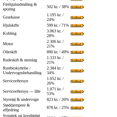
Firehjulsudmåling &
502 kr. / 38%
Få tilbud
sporing
1.195 kr. /
Gearkasse
Få tilbud
24%
Hjulskifte
599 kr. / 71%
Få tilbud
3.063 kr. /
Kobling
Få tilbud
28%
2.306 kr. /
Motor
Få tilbud
21%
Olieskift
890 kr. / 49%
Få tilbud
1.333 kr. /
Rudeskift & stenslag
Få tilbud
21%
Rustbeskyttelse /
2.384 kr. /
Få tilbud
Undervognsbehandling
34%
1.052 kr. /
Serviceeftersyn
Få tilbud
26%
1.071 kr. /
Serviceeftersyn — lille
Få tilbud
53%
Styretøj & undervogn
823 kr. / 26%
Få tilbud
Støddæmpere &
878 kr. / 25%
Få tilbud
affjedring
Synstjek og lovpligtigt