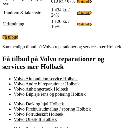
810 kr. / 67%
Få tilbud
syn
1.434 kr. /
Tandrem & taktkæde
Få tilbud
24%
1.120 kr. /
Udstødning
Få tilbud
16%
Få tilbud
Sammenlign tilbud på Volvo reparationer og services nær Holbæk
Få tilbud på Volvo reparationer og
services nær Holbæk
Volvo Aircondition service Holbæk
Volvo Andre bilreparationer Holbæk
Volvo Anhængertræk Holbæk
Volvo Bilpleje rens og polering Holbæk
Volvo Dæk og hjul Holbæk
Volvo Firehjulsudmåling / sporing Holbæk
Volvo Forrudeskift Holbæk
Volvo Olieskift Holbæk