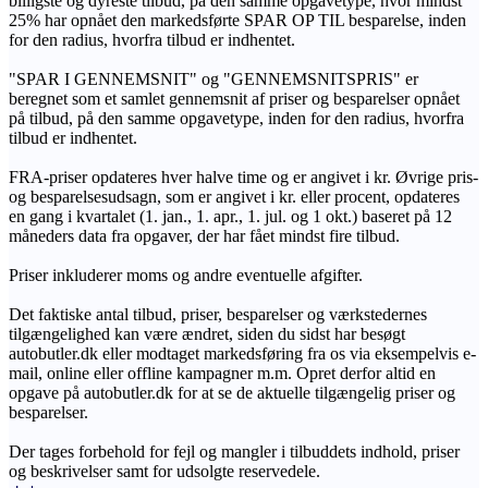
billigste og dyreste tilbud, på den samme opgavetype, hvor mindst
25% har opnået den markedsførte SPAR OP TIL besparelse, inden
for den radius, hvorfra tilbud er indhentet.
"SPAR I GENNEMSNIT" og "GENNEMSNITSPRIS" er
beregnet som et samlet gennemsnit af priser og besparelser opnået
på tilbud, på den samme opgavetype, inden for den radius, hvorfra
tilbud er indhentet.
FRA-priser opdateres hver halve time og er angivet i kr. Øvrige pris-
og besparelsesudsagn, som er angivet i kr. eller procent, opdateres
en gang i kvartalet (1. jan., 1. apr., 1. jul. og 1 okt.) baseret på 12
måneders data fra opgaver, der har fået mindst fire tilbud.
Priser inkluderer moms og andre eventuelle afgifter.
Det faktiske antal tilbud, priser, besparelser og værkstedernes
tilgængelighed kan være ændret, siden du sidst har besøgt
autobutler.dk eller modtaget markedsføring fra os via eksempelvis e-
mail, online eller offline kampagner m.m. Opret derfor altid en
opgave på autobutler.dk for at se de aktuelle tilgængelig priser og
besparelser.
Der tages forbehold for fejl og mangler i tilbuddets indhold, priser
og beskrivelser samt for udsolgte reservedele.