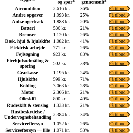
og spar*
gennemsnit*
Aircondition
2.616 kr.
36%
Få tilbud
Andre opgaver
1.093 kr.
25%
Få tilbud
Anhængertræk
1.888 kr.
20%
Få tilbud
Batteri
536 kr.
21%
Få tilbud
Bremser
1.120 kr.
26%
Få tilbud
Dæk, hjul & hjulskifte
1.082 kr.
41%
Få tilbud
Elektrisk arbejde
771 kr.
26%
Få tilbud
Fejlsøgning
923 kr.
83%
Få tilbud
Firehjulsudmåling &
502 kr.
38%
Få tilbud
sporing
Gearkasse
1.195 kr.
24%
Få tilbud
Hjulskifte
599 kr.
71%
Få tilbud
Kobling
3.063 kr.
28%
Få tilbud
Motor
2.306 kr.
21%
Få tilbud
Olieskift
890 kr.
49%
Få tilbud
Rudeskift & stenslag
1.333 kr.
21%
Få tilbud
Rustbeskyttelse /
2.384 kr.
34%
Få tilbud
Undervognsbehandling
Serviceeftersyn
1.052 kr.
26%
Få tilbud
Serviceeftersyn — lille
1.071 kr.
53%
Få tilbud