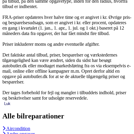
på tilbud, på den samme opgavetype, inden for den radius, hvorfra
tilbud er indhentet.
FRA-priser opdateres hver halve time og er angivet i kr. Øvrige pris-
og besparelsesudsagn, som er angivet i kr. eller procent, opdateres
en gang i kvartalet (1. jan., 1. apr., 1. jul. og 1 okt.) baseret på 12
måneders data fra opgaver, der har fået mindst fire tilbud.
Priser inkluderer moms og andre eventuelle afgifter.
Det faktiske antal tilbud, priser, besparelser og værkstedernes
tilgængelighed kan være ændret, siden du sidst har besøgt
autobutler.dk eller modtaget markedsføring fra os via eksempelvis e-
mail, online eller offline kampagner m.m. Opret derfor altid en
opgave på autobutler.dk for at se de aktuelle tilgængelig priser og
besparelser.
Der tages forbehold for fejl og mangler i tilbuddets indhold, priser
og beskrivelser samt for udsolgte reservedele.
Luk
Alle bilreparationer
Aircondition
Andre opgaver