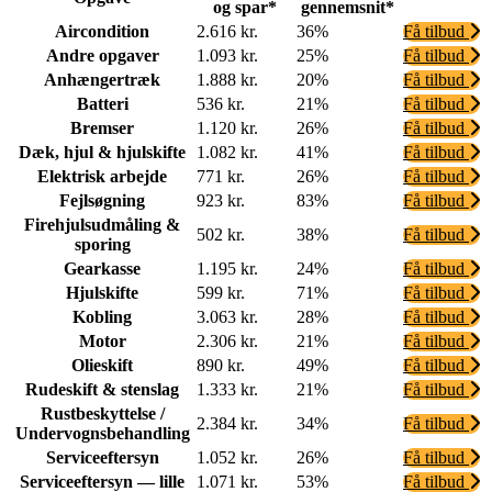
og spar*
gennemsnit*
Aircondition
2.616 kr.
36%
Få tilbud
Andre opgaver
1.093 kr.
25%
Få tilbud
Anhængertræk
1.888 kr.
20%
Få tilbud
Batteri
536 kr.
21%
Få tilbud
Bremser
1.120 kr.
26%
Få tilbud
Dæk, hjul & hjulskifte
1.082 kr.
41%
Få tilbud
Elektrisk arbejde
771 kr.
26%
Få tilbud
Fejlsøgning
923 kr.
83%
Få tilbud
Firehjulsudmåling &
502 kr.
38%
Få tilbud
sporing
Gearkasse
1.195 kr.
24%
Få tilbud
Hjulskifte
599 kr.
71%
Få tilbud
Kobling
3.063 kr.
28%
Få tilbud
Motor
2.306 kr.
21%
Få tilbud
Olieskift
890 kr.
49%
Få tilbud
Rudeskift & stenslag
1.333 kr.
21%
Få tilbud
Rustbeskyttelse /
2.384 kr.
34%
Få tilbud
Undervognsbehandling
Serviceeftersyn
1.052 kr.
26%
Få tilbud
Serviceeftersyn — lille
1.071 kr.
53%
Få tilbud