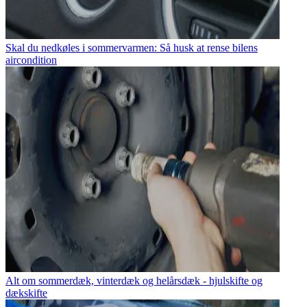
Skal du nedkøles i sommervarmen: Så husk at rense bilens
aircondition
Alt om sommerdæk, vinterdæk og helårsdæk - hjulskifte og
dækskifte