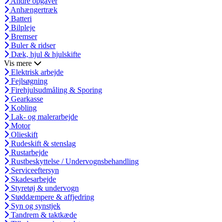
Andre opgaver
Anhængertræk
Batteri
Bilpleje
Bremser
Buler & ridser
Dæk, hjul & hjulskifte
Vis mere
Elektrisk arbejde
Fejlsøgning
Firehjulsudmåling & Sporing
Gearkasse
Kobling
Lak- og malerarbejde
Motor
Olieskift
Rudeskift & stenslag
Rustarbejde
Rustbeskyttelse / Undervognsbehandling
Serviceeftersyn
Skadesarbejde
Styretøj & undervogn
Støddæmpere & affjedring
Syn og synstjek
Tandrem & taktkæde