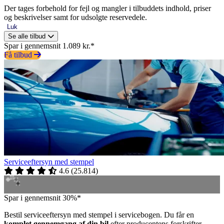
Der tages forbehold for fejl og mangler i tilbuddets indhold, priser
og beskrivelser samt for udsolgte reservedele.
Luk
Se alle tilbud
Spar i gennemsnit 1.089 kr.*
Få tilbud
Serviceeftersyn med stempel
4.6
(
25.814
)
Spar i gennemsnit 30%*
Bestil serviceeftersyn med stempel i servicebogen. Du får en
komplet gennemgang af din bil
efter producentens forskrifter.