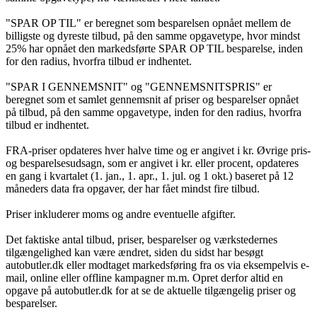
"SPAR OP TIL" er beregnet som besparelsen opnået mellem de
billigste og dyreste tilbud, på den samme opgavetype, hvor mindst
25% har opnået den markedsførte SPAR OP TIL besparelse, inden
for den radius, hvorfra tilbud er indhentet.
"SPAR I GENNEMSNIT" og "GENNEMSNITSPRIS" er
beregnet som et samlet gennemsnit af priser og besparelser opnået
på tilbud, på den samme opgavetype, inden for den radius, hvorfra
tilbud er indhentet.
FRA-priser opdateres hver halve time og er angivet i kr. Øvrige pris-
og besparelsesudsagn, som er angivet i kr. eller procent, opdateres
en gang i kvartalet (1. jan., 1. apr., 1. jul. og 1 okt.) baseret på 12
måneders data fra opgaver, der har fået mindst fire tilbud.
Priser inkluderer moms og andre eventuelle afgifter.
Det faktiske antal tilbud, priser, besparelser og værkstedernes
tilgængelighed kan være ændret, siden du sidst har besøgt
autobutler.dk eller modtaget markedsføring fra os via eksempelvis e-
mail, online eller offline kampagner m.m. Opret derfor altid en
opgave på autobutler.dk for at se de aktuelle tilgængelig priser og
besparelser.