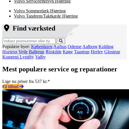
Volvo Serviceeftersyn Hjørring
Volvo Sommerdæk Hjørring
Volvo Tandrem/Taktkæde Hjørring
Find værksted
Populære byer:
København
Aarhus
Odense
Aalborg
Kolding
Horsens
Vejle
Ballerup
Roskilde
Køge
Taastrup
Herlev
Glostrup
Kongens Lyngby
Valby
Mest populære service og reparationer
Lige nu priser fra 537 kr.*
Få tilbud