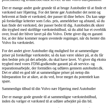
Der er mange andre gode grunde til at bruge Autobutler til at finde et
værksted nær Hjørring. For det første gør Autobutler det nemt og
bekvemt at finde et værksted, der passer til dine behov. Du kan søge
på forskellige kriterier som f.eks. pris, anmeldelser og afstand, så du
kan finde det værksted, der passer bedst til dig. Autobutler.dk sikrer
din tryghed med skriftlige værkstedstilbud, så du altid har et overblik
over, hvad der bliver lavet på din Volvo. Dette giver dig en garanti
for, at der ikke kommer nogen uventede regninger, når du henter din
Volvo fra værkstedet.
For det andet giver Autobutler dig mulighed for at sammenligne
priser på forskellige værksteder, så du kan være sikker på, at du får
den bedste pris på det arbejde, du skal have lavet. Vi giver dig ekstra
tryghed med vores FDM-godkendte garanti på alt service- og
reparationsarbejde, der formidles og udføres gennem autobutler.dk.
Det er altid en god idé at sammenligne priser på netop din
bilreparation for at sikre, at du ved, hvor meget du potentielt kan
spare.
Sammenlign tilbud til din Volvo nær Hjørring med Autobutler
Der er mange gode grunde til at sammenligne værkstedstilbud,
inden du vælger et værksted til at udføre arbejdet på din bil.