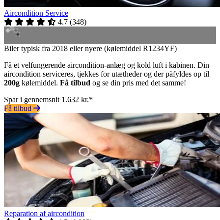
Aircondition Service
4.7
(
348
)
Biler typisk fra 2018 eller nyere (kølemiddel R1234YF)
Få et velfungerende aircondition-anlæg og kold luft i kabinen. Din
aircondition serviceres, tjekkes for utætheder og der påfyldes op til
200g
kølemiddel.
Få tilbud
og se din pris med det samme!
Spar i gennemsnit 1.632 kr.*
Få tilbud
Reparation af aircondition