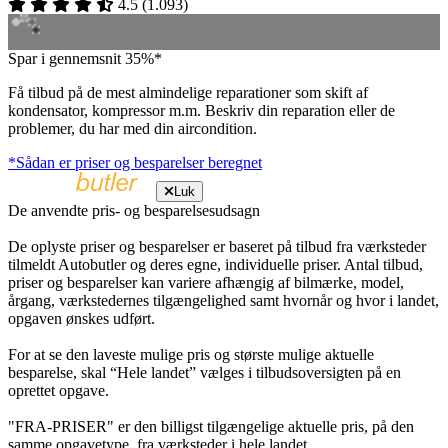
4.5
(
1.093
)
Spar i gennemsnit 35%*
Få tilbud på de mest almindelige reparationer som skift af
kondensator, kompressor m.m. Beskriv din reparation eller de
problemer, du har med din aircondition.
*Sådan er priser og besparelser beregnet
Luk
De anvendte pris- og besparelsesudsagn
De oplyste priser og besparelser er baseret på tilbud fra værksteder
tilmeldt Autobutler og deres egne, individuelle priser. Antal tilbud,
priser og besparelser kan variere afhængig af bilmærke, model,
årgang, værkstedernes tilgængelighed samt hvornår og hvor i landet,
opgaven ønskes udført.
For at se den laveste mulige pris og største mulige aktuelle
besparelse, skal “Hele landet” vælges i tilbudsoversigten på en
oprettet opgave.
"FRA-PRISER" er den billigst tilgængelige aktuelle pris, på den
samme opgavetype, fra værksteder i hele landet.