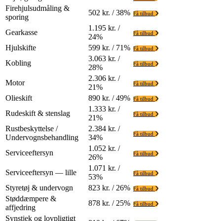
Firehjulsudmåling &
502 kr. / 38%
Få tilbud
sporing
1.195 kr. /
Gearkasse
Få tilbud
24%
Hjulskifte
599 kr. / 71%
Få tilbud
3.063 kr. /
Kobling
Få tilbud
28%
2.306 kr. /
Motor
Få tilbud
21%
Olieskift
890 kr. / 49%
Få tilbud
1.333 kr. /
Rudeskift & stenslag
Få tilbud
21%
Rustbeskyttelse /
2.384 kr. /
Få tilbud
Undervognsbehandling
34%
1.052 kr. /
Serviceeftersyn
Få tilbud
26%
1.071 kr. /
Serviceeftersyn — lille
Få tilbud
53%
Styretøj & undervogn
823 kr. / 26%
Få tilbud
Støddæmpere &
878 kr. / 25%
Få tilbud
affjedring
Synstjek og lovpligtigt