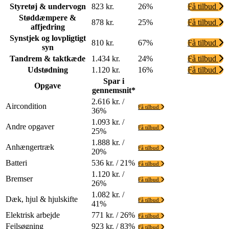
Styretøj & undervogn
823 kr.
26%
Få tilbud
Støddæmpere &
878 kr.
25%
Få tilbud
affjedring
Synstjek og lovpligtigt
810 kr.
67%
Få tilbud
syn
Tandrem & taktkæde
1.434 kr.
24%
Få tilbud
Udstødning
1.120 kr.
16%
Få tilbud
Spar i
Opgave
gennemsnit*
2.616 kr. /
Aircondition
Få tilbud
36%
1.093 kr. /
Andre opgaver
Få tilbud
25%
1.888 kr. /
Anhængertræk
Få tilbud
20%
Batteri
536 kr. / 21%
Få tilbud
1.120 kr. /
Bremser
Få tilbud
26%
1.082 kr. /
Dæk, hjul & hjulskifte
Få tilbud
41%
Elektrisk arbejde
771 kr. / 26%
Få tilbud
Fejlsøgning
923 kr. / 83%
Få tilbud