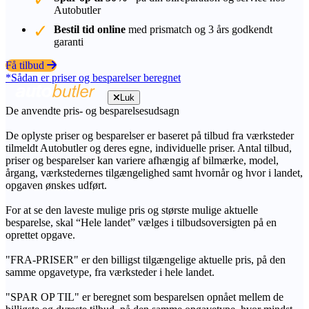
Autobutler
Bestil tid online
med prismatch og 3 års godkendt
garanti
Få tilbud
*Sådan er priser og besparelser beregnet
Luk
De anvendte pris- og besparelsesudsagn
De oplyste priser og besparelser er baseret på tilbud fra værksteder
tilmeldt Autobutler og deres egne, individuelle priser. Antal tilbud,
priser og besparelser kan variere afhængig af bilmærke, model,
årgang, værkstedernes tilgængelighed samt hvornår og hvor i landet,
opgaven ønskes udført.
For at se den laveste mulige pris og største mulige aktuelle
besparelse, skal “Hele landet” vælges i tilbudsoversigten på en
oprettet opgave.
"FRA-PRISER" er den billigst tilgængelige aktuelle pris, på den
samme opgavetype, fra værksteder i hele landet.
"SPAR OP TIL" er beregnet som besparelsen opnået mellem de