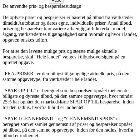
Luk
De anvendte pris- og besparelsesudsagn
De oplyste priser og besparelser er baseret på tilbud fra værksteder
tilmeldt Autobutler og deres egne, individuelle priser. Antal tilbud,
priser og besparelser kan variere afhængig af bilmærke, model,
årgang, værkstedernes tilgængelighed samt hvornår og hvor i landet,
opgaven ønskes udført.
For at se den laveste mulige pris og største mulige aktuelle
besparelse, skal “Hele landet” vælges i tilbudsoversigten på en
oprettet opgave.
"FRA-PRISER" er den billigst tilgængelige aktuelle pris, på den
samme opgavetype, fra værksteder i hele landet.
"SPAR OP TIL" er beregnet som besparelsen opnået mellem de
billigste og dyreste tilbud, på den samme opgavetype, hvor mindst
25% har opnået den markedsførte SPAR OP TIL besparelse, inden
for den radius, hvorfra tilbud er indhentet.
"SPAR I GENNEMSNIT" og "GENNEMSNITSPRIS" er
beregnet som et samlet gennemsnit af priser og besparelser opnået
på tilbud, på den samme opgavetype, inden for den radius, hvorfra
tilbud er indhentet.