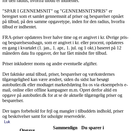
for den radius, hvorfra tilbud er indhentet.
"SPAR I GENNEMSNIT" og "GENNEMSNITSPRIS" er
beregnet som et samlet gennemsnit af priser og besparelser opnået
på tilbud, på den samme opgavetype, inden for den radius, hvorfra
tilbud er indhentet.
FRA-priser opdateres hver halve time og er angivet i kr. Øvrige pris-
og besparelsesudsagn, som er angivet i kr. eller procent, opdateres
en gang i kvartalet (1. jan., 1. apr., 1. jul. og 1 okt.) baseret på 12
måneders data fra opgaver, der har fået mindst fire tilbud.
Priser inkluderer moms og andre eventuelle afgifter.
Det faktiske antal tilbud, priser, besparelser og værkstedernes
tilgængelighed kan være ændret, siden du sidst har besøgt
autobutler.dk eller modtaget markedsføring fra os via eksempelvis e-
mail, online eller offline kampagner m.m. Opret derfor altid en
opgave på autobutler.dk for at se de aktuelle tilgængelig priser og
besparelser.
Der tages forbehold for fejl og mangler i tilbuddets indhold, priser
og beskrivelser samt for udsolgte reservedele.
Luk
Sammenlign
Du sparer i
Opgave