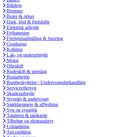
Bilpleje
Bremser
Buler & ridser
Dæk, hjul & hjulskifte
Elektrisk arbejde
Fejlsøgning
Firehjulsudmåling & Sporing
Gearkasse
Kobling
Lak- og malerarbejde
Motor
Olieskift
Rudeskift & stenslag
Rustarbejde
Rustbeskyttelse / Undervognsbehandling
Serviceeftersyn
Skadesarbejde
Styretøj & undervogn
Støddæmpere & affjedring
Syn og synstjek
Tandrem & taktkæde
Tilbehør og ekstraudstyr
Udstødning
Aircondition