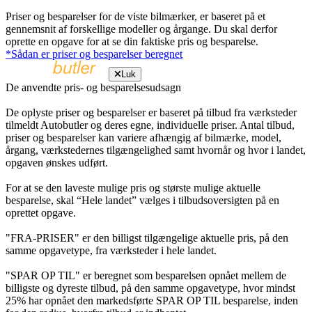
Priser og besparelser for de viste bilmærker, er baseret på et
gennemsnit af forskellige modeller og årgange. Du skal derfor
oprette en opgave for at se din faktiske pris og besparelse.
*Sådan er priser og besparelser beregnet
Luk
De anvendte pris- og besparelsesudsagn
De oplyste priser og besparelser er baseret på tilbud fra værksteder
tilmeldt Autobutler og deres egne, individuelle priser. Antal tilbud,
priser og besparelser kan variere afhængig af bilmærke, model,
årgang, værkstedernes tilgængelighed samt hvornår og hvor i landet,
opgaven ønskes udført.
For at se den laveste mulige pris og største mulige aktuelle
besparelse, skal “Hele landet” vælges i tilbudsoversigten på en
oprettet opgave.
"FRA-PRISER" er den billigst tilgængelige aktuelle pris, på den
samme opgavetype, fra værksteder i hele landet.
"SPAR OP TIL" er beregnet som besparelsen opnået mellem de
billigste og dyreste tilbud, på den samme opgavetype, hvor mindst
25% har opnået den markedsførte SPAR OP TIL besparelse, inden