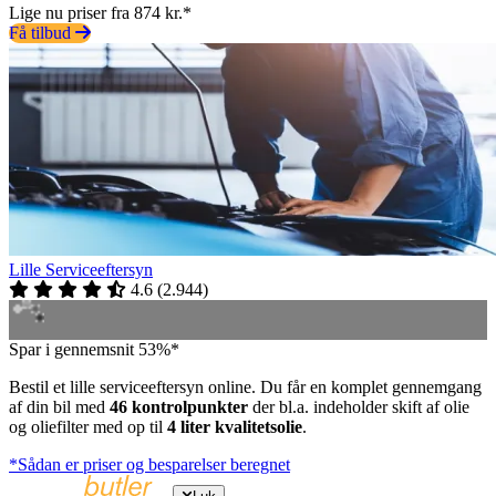
Lige nu priser fra 874 kr.*
Få tilbud
Lille Serviceeftersyn
4.6
(
2.944
)
Spar i gennemsnit 53%*
Bestil et lille serviceeftersyn online. Du får en komplet gennemgang
af din bil med
46 kontrolpunkter
der bl.a. indeholder skift af olie
og oliefilter med op til
4 liter kvalitetsolie
.
*Sådan er priser og besparelser beregnet