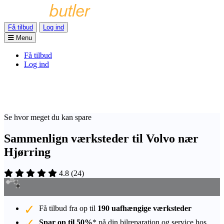
Få tilbud
Log ind
Menu
Få tilbud
Log ind
Se hvor meget du kan spare
Sammenlign værksteder til Volvo nær
Hjørring
4.8
(
24
)
Få tilbud fra op til
190 uafhængige værksteder
Spar op til 50%
* på din bilreparation og service hos