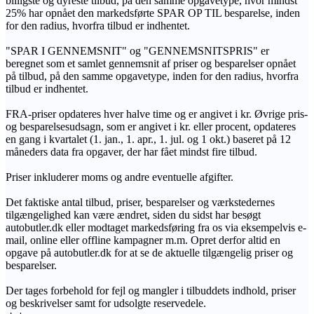
billigste og dyreste tilbud, på den samme opgavetype, hvor mindst
25% har opnået den markedsførte SPAR OP TIL besparelse, inden
for den radius, hvorfra tilbud er indhentet.
"SPAR I GENNEMSNIT" og "GENNEMSNITSPRIS" er
beregnet som et samlet gennemsnit af priser og besparelser opnået
på tilbud, på den samme opgavetype, inden for den radius, hvorfra
tilbud er indhentet.
FRA-priser opdateres hver halve time og er angivet i kr. Øvrige pris-
og besparelsesudsagn, som er angivet i kr. eller procent, opdateres
en gang i kvartalet (1. jan., 1. apr., 1. jul. og 1 okt.) baseret på 12
måneders data fra opgaver, der har fået mindst fire tilbud.
Priser inkluderer moms og andre eventuelle afgifter.
Det faktiske antal tilbud, priser, besparelser og værkstedernes
tilgængelighed kan være ændret, siden du sidst har besøgt
autobutler.dk eller modtaget markedsføring fra os via eksempelvis e-
mail, online eller offline kampagner m.m. Opret derfor altid en
opgave på autobutler.dk for at se de aktuelle tilgængelig priser og
besparelser.
Der tages forbehold for fejl og mangler i tilbuddets indhold, priser
og beskrivelser samt for udsolgte reservedele.