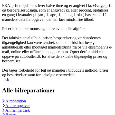
FRA-priser opdateres hver halve time og er angivet i kr. Øvrige pris-
og besparelsesudsagn, som er angivet i kr. eller procent, opdateres
en gang i kvartalet (1. jan., 1. apr., 1. jul. og 1 okt.) baseret på 12
måneders data fra opgaver, der har fået mindst fire tilbud.
Priser inkluderer moms og andre eventuelle afgifter.
Det faktiske antal tilbud, priser, besparelser og værkstedernes
tilgængelighed kan være ændret, siden du sidst har besøgt
autobutler.dk eller modtaget markedsføring fra os via eksempelvis e-
mail, online eller offline kampagner m.m. Opret derfor altid en
opgave på autobutler.dk for at se de aktuelle tilgængelig priser og
besparelser.
Der tages forbehold for fejl og mangler i tilbuddets indhold, priser
og beskrivelser samt for udsolgte reservedele.
Luk
Alle bilreparationer
Aircondition
Andre opgaver
Anhængertræk
Batteri