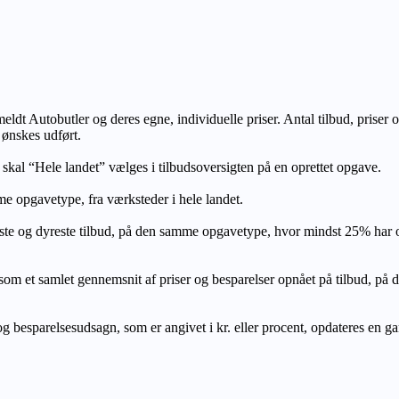
lmeldt Autobutler og deres egne, individuelle priser. Antal tilbud, prise
 ønskes udført.
, skal “Hele landet” vælges i tilbudsoversigten på en oprettet opgave.
e opgavetype, fra værksteder i hele landet.
ste og dyreste tilbud, på den samme opgavetype, hvor mindst 25% har
let gennemsnit af priser og besparelser opnået på tilbud, på den s
 besparelsesudsagn, som er angivet i kr. eller procent, opdateres en gang 