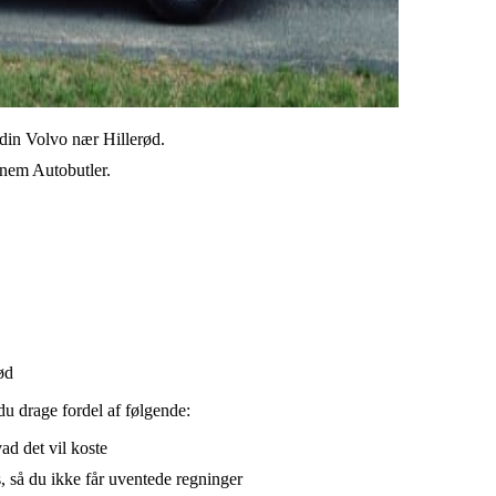
l din Volvo nær Hillerød.
ennem Autobutler.
ød
du drage fordel af følgende:
vad det vil koste
, så du ikke får uventede regninger