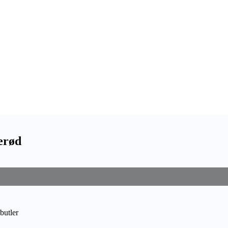
erød
butler