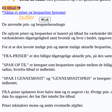
Få tilbud
*Sådan er priser og besparelser beregnet
Luk
De anvendte pris- og besparelsesudsagn
De oplyste priser og besparelser er baseret på tilbud fra værksteder ti
værkstedernes tilgængelighed samt hvornår og hvor i landet, opgaven
For at se den laveste mulige pris og største mulige aktuelle besparelse
"FRA-PRISER" er den billigst tilgængelige aktuelle pris, på den samm
"SPAR OP TIL" er beregnet som besparelsen opnået mellem de billig
radius, hvorfra tilbud er indhentet.
"SPAR I GENNEMSNIT" og "GENNEMSNITSPRIS" er beregnet som et sam
indhentet.
FRA-priser opdateres hver halve time og er angivet i kr. Øvrige pris- og
data fra opgaver, der har fået mindst fire tilbud.
Priser inkluderer moms og andre eventuelle afgifter.