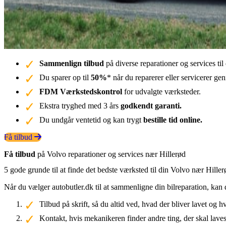
Sammenlign tilbud
på diverse reparationer og services ti
Du sparer op til
50%
* når du reparerer eller servicerer g
FDM Værkstedskontrol
for udvalgte værksteder.
Ekstra tryghed med 3 års
godkendt garanti.
Du undgår ventetid og kan trygt
bestille tid online.
Få tilbud
Få tilbud
på Volvo reparationer og services nær Hillerød
5 gode grunde til at finde det bedste værksted til din Volvo nær Hiller
Når du vælger autobutler.dk til at sammenligne din bilreparation, kan 
Tilbud på skrift, så du altid ved, hvad der bliver lavet og h
Kontakt, hvis mekanikeren finder andre ting, der skal laves