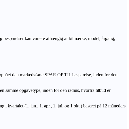
r og besparelser kan variere afhængig af bilmærke, model, årgang,
 opnået den markedsførte SPAR OP TIL besparelse, inden for den
amme opgavetype, inden for den radius, hvorfra tilbud er
i kvartalet (1. jan., 1. apr., 1. jul. og 1 okt.) baseret på 12 måneders