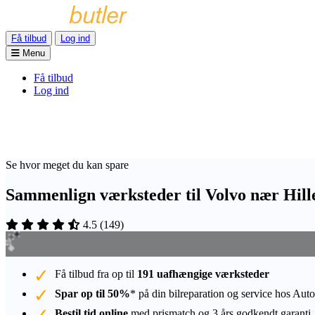
Få tilbud
Log ind
Menu
Få tilbud
Log ind
Se hvor meget du kan spare
Sammenlign værksteder til Volvo nær Hill
4.5
(
149
)
Få tilbud fra op til
191 uafhængige værksteder
Spar op til 50%
* på din bilreparation og service hos Auto
Bestil tid online
med prismatch og 3 års godkendt garanti