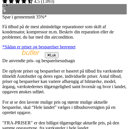
4.5
(
1.093
)
Spar i gennemsnit 35%*
Få tilbud på de mest almindelige reparationer som skift af
kondensator, kompressor m.m. Beskriv din reparation eller de
problemer, du har med din aircondition.
*Sådan er priser og besparelser beregnet
Luk
De anvendte pris- og besparelsesudsagn
De oplyste priser og besparelser er baseret på tilbud fra værksteder
tilmeldt Autobutler og deres egne, individuelle priser. Antal tilbud,
priser og besparelser kan variere afhængig af bilmærke, model,
årgang, værkstedernes tilgængelighed samt hvornår og hvor i landet,
opgaven ønskes udført.
For at se den laveste mulige pris og største mulige aktuelle
besparelse, skal “Hele landet” vælges i tilbudsoversigten på en
oprettet opgave.
"FRA-PRISER" er den billigst tilgængelige aktuelle pris, på den
samme opgavetype, fra værksteder i hele landet.