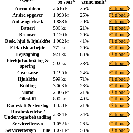
og spar*
gennemsnit*
Aircondition
2.616 kr.
36%
Få tilbud
Andre opgaver
1.093 kr.
25%
Få tilbud
Anhængertræk
1.888 kr.
20%
Få tilbud
Batteri
536 kr.
21%
Få tilbud
Bremser
1.120 kr.
26%
Få tilbud
Dæk, hjul & hjulskifte
1.082 kr.
41%
Få tilbud
Elektrisk arbejde
771 kr.
26%
Få tilbud
Fejlsøgning
923 kr.
83%
Få tilbud
Firehjulsudmåling &
502 kr.
38%
Få tilbud
sporing
Gearkasse
1.195 kr.
24%
Få tilbud
Hjulskifte
599 kr.
71%
Få tilbud
Kobling
3.063 kr.
28%
Få tilbud
Motor
2.306 kr.
21%
Få tilbud
Olieskift
890 kr.
49%
Få tilbud
Rudeskift & stenslag
1.333 kr.
21%
Få tilbud
Rustbeskyttelse /
2.384 kr.
34%
Få tilbud
Undervognsbehandling
Serviceeftersyn
1.052 kr.
26%
Få tilbud
Serviceeftersyn — lille
1.071 kr.
53%
Få tilbud