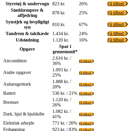
Styretøj & undervogn
823 kr.
26%
Få tilbud
Støddæmpere &
878 kr.
25%
Få tilbud
affjedring
Synstjek og lovpligtigt
810 kr.
67%
Få tilbud
syn
Tandrem & taktkæde
1.434 kr.
24%
Få tilbud
Udstødning
1.120 kr.
16%
Få tilbud
Spar i
Opgave
gennemsnit*
2.616 kr. /
Aircondition
Få tilbud
36%
1.093 kr. /
Andre opgaver
Få tilbud
25%
1.888 kr. /
Anhængertræk
Få tilbud
20%
Batteri
536 kr. / 21%
Få tilbud
1.120 kr. /
Bremser
Få tilbud
26%
1.082 kr. /
Dæk, hjul & hjulskifte
Få tilbud
41%
Elektrisk arbejde
771 kr. / 26%
Få tilbud
Fejlsøgning
923 kr. / 83%
Få tilbud