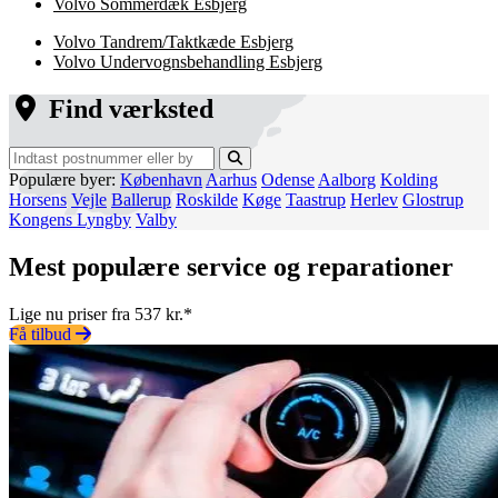
Volvo Sommerdæk Esbjerg
Volvo Tandrem/Taktkæde Esbjerg
Volvo Undervognsbehandling Esbjerg
Find værksted
Populære byer:
København
Aarhus
Odense
Aalborg
Kolding
Horsens
Vejle
Ballerup
Roskilde
Køge
Taastrup
Herlev
Glostrup
Kongens Lyngby
Valby
Mest populære service og reparationer
Lige nu priser fra 537 kr.*
Få tilbud