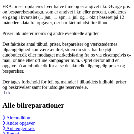
FRA-priser opdateres hver halve time og er angivet i kr. Øvrige pris-
og besparelsesudsagn, som er angivet i kr. eller procent, opdateres
en gang i kvartalet (1. jan., 1. apr., 1. jul. og 1 okt.) baseret på 12
måneders data fra opgaver, der har fået mindst fire tilbud.
Priser inkluderer moms og andre eventuelle afgifter.
Det faktiske antal tilbud, priser, besparelser og værkstedernes
tilgængelighed kan være ændret, siden du sidst har besøgt
autobutler.dk eller modtaget markedsføring fra os via eksempelvis e-
mail, online eller offline kampagner m.m. Opret derfor altid en
opgave på autobutler.dk for at se de aktuelle tilgængelig priser og
besparelser.
Der tages forbehold for fejl og mangler i tilbuddets indhold, priser
og beskrivelser samt for udsolgte reservedele.
Luk
Alle bilreparationer
Aircondition
Andre opgaver
Anhængertræk
Batteri