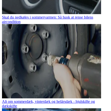
Skal du nedkøles i sommervarmen: Så husk at rense bilens
aircondition
Alt om sommerdæk, vinterdæk og helårsdæk - hjulskifte og
dækskifte