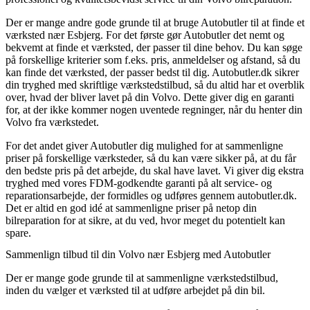
Der er mange andre gode grunde til at bruge Autobutler til at finde et
værksted nær Esbjerg. For det første gør Autobutler det nemt og
bekvemt at finde et værksted, der passer til dine behov. Du kan søge
på forskellige kriterier som f.eks. pris, anmeldelser og afstand, så du
kan finde det værksted, der passer bedst til dig. Autobutler.dk sikrer
din tryghed med skriftlige værkstedstilbud, så du altid har et overblik
over, hvad der bliver lavet på din Volvo. Dette giver dig en garanti
for, at der ikke kommer nogen uventede regninger, når du henter din
Volvo fra værkstedet.
For det andet giver Autobutler dig mulighed for at sammenligne
priser på forskellige værksteder, så du kan være sikker på, at du får
den bedste pris på det arbejde, du skal have lavet. Vi giver dig ekstra
tryghed med vores FDM-godkendte garanti på alt service- og
reparationsarbejde, der formidles og udføres gennem autobutler.dk.
Det er altid en god idé at sammenligne priser på netop din
bilreparation for at sikre, at du ved, hvor meget du potentielt kan
spare.
Sammenlign tilbud til din Volvo nær Esbjerg med Autobutler
Der er mange gode grunde til at sammenligne værkstedstilbud,
inden du vælger et værksted til at udføre arbejdet på din bil.