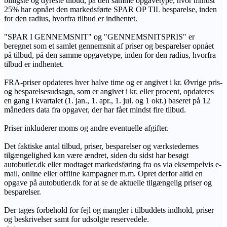
billigste og dyreste tilbud, på den samme opgavetype, hvor mindst
25% har opnået den markedsførte SPAR OP TIL besparelse, inden
for den radius, hvorfra tilbud er indhentet.
"SPAR I GENNEMSNIT" og "GENNEMSNITSPRIS" er
beregnet som et samlet gennemsnit af priser og besparelser opnået
på tilbud, på den samme opgavetype, inden for den radius, hvorfra
tilbud er indhentet.
FRA-priser opdateres hver halve time og er angivet i kr. Øvrige pris-
og besparelsesudsagn, som er angivet i kr. eller procent, opdateres
en gang i kvartalet (1. jan., 1. apr., 1. jul. og 1 okt.) baseret på 12
måneders data fra opgaver, der har fået mindst fire tilbud.
Priser inkluderer moms og andre eventuelle afgifter.
Det faktiske antal tilbud, priser, besparelser og værkstedernes
tilgængelighed kan være ændret, siden du sidst har besøgt
autobutler.dk eller modtaget markedsføring fra os via eksempelvis e-
mail, online eller offline kampagner m.m. Opret derfor altid en
opgave på autobutler.dk for at se de aktuelle tilgængelig priser og
besparelser.
Der tages forbehold for fejl og mangler i tilbuddets indhold, priser
og beskrivelser samt for udsolgte reservedele.