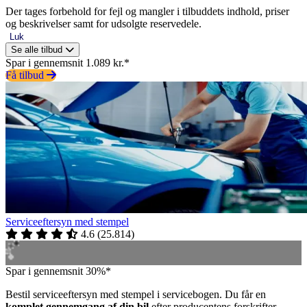
Der tages forbehold for fejl og mangler i tilbuddets indhold, priser
og beskrivelser samt for udsolgte reservedele.
Luk
Se alle tilbud
Spar i gennemsnit 1.089 kr.*
Få tilbud
Serviceeftersyn med stempel
4.6
(
25.814
)
Spar i gennemsnit 30%*
Bestil serviceeftersyn med stempel i servicebogen. Du får en
komplet gennemgang af din bil
efter producentens forskrifter.