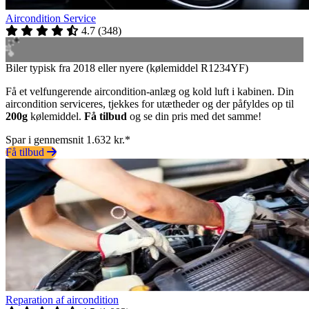
Aircondition Service
4.7
(
348
)
Biler typisk fra 2018 eller nyere (kølemiddel R1234YF)
Få et velfungerende aircondition-anlæg og kold luft i kabinen. Din
aircondition serviceres, tjekkes for utætheder og der påfyldes op til
200g
kølemiddel.
Få tilbud
og se din pris med det samme!
Spar i gennemsnit 1.632 kr.*
Få tilbud
Reparation af aircondition