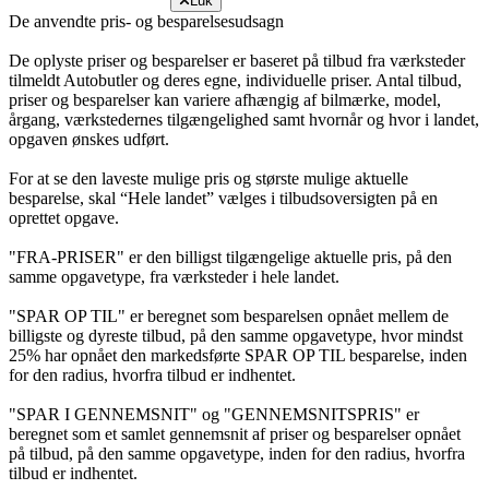
Luk
De anvendte pris- og besparelsesudsagn
De oplyste priser og besparelser er baseret på tilbud fra værksteder
tilmeldt Autobutler og deres egne, individuelle priser. Antal tilbud,
priser og besparelser kan variere afhængig af bilmærke, model,
årgang, værkstedernes tilgængelighed samt hvornår og hvor i landet,
opgaven ønskes udført.
For at se den laveste mulige pris og største mulige aktuelle
besparelse, skal “Hele landet” vælges i tilbudsoversigten på en
oprettet opgave.
"FRA-PRISER" er den billigst tilgængelige aktuelle pris, på den
samme opgavetype, fra værksteder i hele landet.
"SPAR OP TIL" er beregnet som besparelsen opnået mellem de
billigste og dyreste tilbud, på den samme opgavetype, hvor mindst
25% har opnået den markedsførte SPAR OP TIL besparelse, inden
for den radius, hvorfra tilbud er indhentet.
"SPAR I GENNEMSNIT" og "GENNEMSNITSPRIS" er
beregnet som et samlet gennemsnit af priser og besparelser opnået
på tilbud, på den samme opgavetype, inden for den radius, hvorfra
tilbud er indhentet.