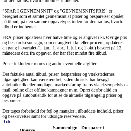
for den radius, hvorfra tilbud er indhentet.
"SPAR I GENNEMSNIT" og "GENNEMSNITSPRIS" er
beregnet som et samlet gennemsnit af priser og besparelser opnået
på tilbud, på den samme opgavetype, inden for den radius, hvorfra
tilbud er indhentet.
FRA-priser opdateres hver halve time og er angivet i kr. Øvrige pris-
og besparelsesudsagn, som er angivet i kr. eller procent, opdateres
en gang i kvartalet (1. jan., 1. apr., 1. jul. og 1 okt.) baseret på 12
måneders data fra opgaver, der har fået mindst fire tilbud.
Priser inkluderer moms og andre eventuelle afgifter.
Det faktiske antal tilbud, priser, besparelser og værkstedernes
tilgængelighed kan være ændret, siden du sidst har besøgt
autobutler.dk eller modtaget markedsføring fra os via eksempelvis e-
mail, online eller offline kampagner m.m. Opret derfor altid en
opgave på autobutler.dk for at se de aktuelle tilgængelig priser og
besparelser.
Der tages forbehold for fejl og mangler i tilbuddets indhold, priser
og beskrivelser samt for udsolgte reservedele.
Luk
Sammenlign
Du sparer i
Opgave