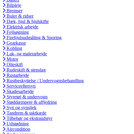
Bilpleje
Bremser
Buler & ridser
Dæk, hjul & hjulskifte
Elektrisk arbejde
Fejlsøgning
Firehjulsudmåling & Sporing
Gearkasse
Kobling
Lak- og malerarbejde
Motor
Olieskift
Rudeskift & stenslag
Rustarbejde
Rustbeskyttelse / Undervognsbehandling
Serviceeftersyn
Skadesarbejde
Styretøj & undervogn
Støddæmpere & affjedring
Syn og synstjek
Tandrem & taktkæde
Tilbehør og ekstraudstyr
Udstødning
Aircondition