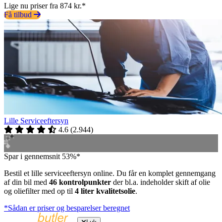
Lige nu priser fra 874 kr.*
Få tilbud
Lille Serviceeftersyn
4.6
(
2.944
)
Spar i gennemsnit 53%*
Bestil et lille serviceeftersyn online. Du får en komplet gennemgang
af din bil med
46 kontrolpunkter
der bl.a. indeholder skift af olie
og oliefilter med op til
4 liter kvalitetsolie
.
*Sådan er priser og besparelser beregnet