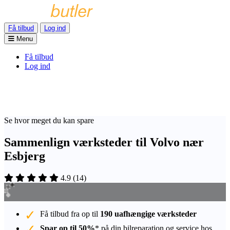
Få tilbud
Log ind
Menu
Få tilbud
Log ind
Se hvor meget du kan spare
Sammenlign værksteder til Volvo nær
Esbjerg
4.9
(
14
)
Få tilbud fra op til
190 uafhængige værksteder
Spar op til 50%
* på din bilreparation og service hos