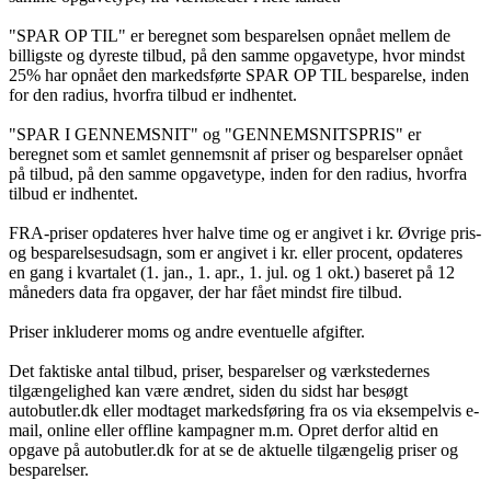
"SPAR OP TIL" er beregnet som besparelsen opnået mellem de
billigste og dyreste tilbud, på den samme opgavetype, hvor mindst
25% har opnået den markedsførte SPAR OP TIL besparelse, inden
for den radius, hvorfra tilbud er indhentet.
"SPAR I GENNEMSNIT" og "GENNEMSNITSPRIS" er
beregnet som et samlet gennemsnit af priser og besparelser opnået
på tilbud, på den samme opgavetype, inden for den radius, hvorfra
tilbud er indhentet.
FRA-priser opdateres hver halve time og er angivet i kr. Øvrige pris-
og besparelsesudsagn, som er angivet i kr. eller procent, opdateres
en gang i kvartalet (1. jan., 1. apr., 1. jul. og 1 okt.) baseret på 12
måneders data fra opgaver, der har fået mindst fire tilbud.
Priser inkluderer moms og andre eventuelle afgifter.
Det faktiske antal tilbud, priser, besparelser og værkstedernes
tilgængelighed kan være ændret, siden du sidst har besøgt
autobutler.dk eller modtaget markedsføring fra os via eksempelvis e-
mail, online eller offline kampagner m.m. Opret derfor altid en
opgave på autobutler.dk for at se de aktuelle tilgængelig priser og
besparelser.