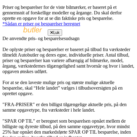
Priser og besparelser for de viste bilmærker, er baseret på et
gennemsnit af forskellige modeller og årgange. Du skal derfor
oprette en opgave for at se din faktiske pris og besparelse.
*Sådan er priser og besparelser beregnet
Luk
De anvendte pris- og besparelsesudsagn
De oplyste priser og besparelser er baseret på tilbud fra værksteder
tilmeldt Autobutler og deres egne, individuelle priser. Antal tilbud,
priser og besparelser kan variere afhængig af bilmærke, model,
årgang, værkstedernes tilgængelighed samt hvornår og hvor i landet,
opgaven ønskes udført.
For at se den laveste mulige pris og største mulige aktuelle
besparelse, skal “Hele landet” vælges i tilbudsoversigten på en
oprettet opgave.
"FRA-PRISER" er den billigst tilgængelige aktuelle pris, på den
samme opgavetype, fra værksteder i hele landet.
"SPAR OP TIL" er beregnet som besparelsen opnået mellem de
billigste og dyreste tilbud, på den samme opgavetype, hvor mindst
25% har opnået den markedsførte SPAR OP TIL besparelse, inden