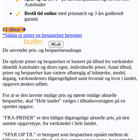
Autobutler
Bestil tid online
med prismatch og 3 års godkendt
garanti
Få tilbud
*Sådan er priser og besparelser beregnet
Luk
De anvendte pris- og besparelsesudsagn
De oplyste priser og besparelser er baseret på tilbud fra værksteder
tilmeldt Autobutler og deres egne, individuelle priser. Antal tilbud,
priser og besparelser kan variere afhængig af bilmærke, model,
årgang, værkstedernes tilgængelighed samt hvornår og hvor i landet,
opgaven ønskes udført.
For at se den laveste mulige pris og største mulige aktuelle
besparelse, skal “Hele landet” vælges i tilbudsoversigten på en
oprettet opgave.
"FRA-PRISER" er den billigst tilgængelige aktuelle pris, på den
samme opgavetype, fra værksteder i hele landet.
"SPAR OP TIL" er beregnet som besparelsen opnået mellem de