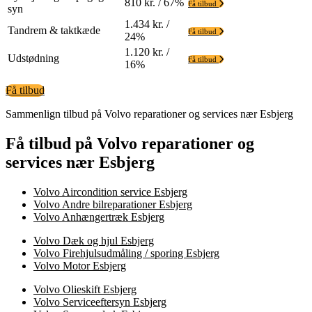
810 kr. / 67%
Få tilbud
syn
1.434 kr. /
Tandrem & taktkæde
Få tilbud
24%
1.120 kr. /
Udstødning
Få tilbud
16%
Få tilbud
Sammenlign tilbud på Volvo reparationer og services nær Esbjerg
Få tilbud på Volvo reparationer og
services nær Esbjerg
Volvo Aircondition service Esbjerg
Volvo Andre bilreparationer Esbjerg
Volvo Anhængertræk Esbjerg
Volvo Dæk og hjul Esbjerg
Volvo Firehjulsudmåling / sporing Esbjerg
Volvo Motor Esbjerg
Volvo Olieskift Esbjerg
Volvo Serviceeftersyn Esbjerg