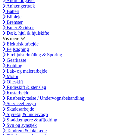
Andre opgaver
Anhængertræk
Batteri
Bilpleje
Bremser
Buler & ridser
Dæk, hjul & hjulskifte
Vis mere
Elektrisk arbejde
Fejlsøgning
Firehjulsudmåling & Sporing
Gearkasse
Kobling
Lak- og malerarbejde
Motor
Olieskift
Rudeskift & stenslag
Rustarbejde
Rustbeskyttelse / Undervognsbehandling
Serviceeftersyn
Skadesarbejde
Styretøj & undervogn
Støddæmpere & affjedring
Syn og synstjek
Tandrem & taktkæde