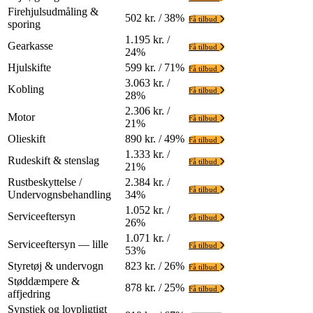
Firehjulsudmåling &
502 kr. / 38%
Få tilbud
sporing
1.195 kr. /
Gearkasse
Få tilbud
24%
Hjulskifte
599 kr. / 71%
Få tilbud
3.063 kr. /
Kobling
Få tilbud
28%
2.306 kr. /
Motor
Få tilbud
21%
Olieskift
890 kr. / 49%
Få tilbud
1.333 kr. /
Rudeskift & stenslag
Få tilbud
21%
Rustbeskyttelse /
2.384 kr. /
Få tilbud
Undervognsbehandling
34%
1.052 kr. /
Serviceeftersyn
Få tilbud
26%
1.071 kr. /
Serviceeftersyn — lille
Få tilbud
53%
Styretøj & undervogn
823 kr. / 26%
Få tilbud
Støddæmpere &
878 kr. / 25%
Få tilbud
affjedring
Synstjek og lovpligtigt