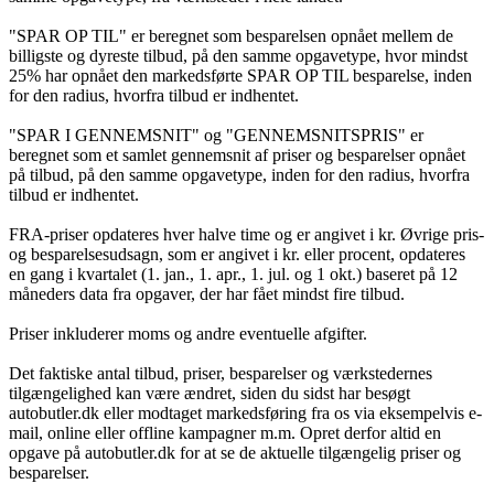
"SPAR OP TIL" er beregnet som besparelsen opnået mellem de
billigste og dyreste tilbud, på den samme opgavetype, hvor mindst
25% har opnået den markedsførte SPAR OP TIL besparelse, inden
for den radius, hvorfra tilbud er indhentet.
"SPAR I GENNEMSNIT" og "GENNEMSNITSPRIS" er
beregnet som et samlet gennemsnit af priser og besparelser opnået
på tilbud, på den samme opgavetype, inden for den radius, hvorfra
tilbud er indhentet.
FRA-priser opdateres hver halve time og er angivet i kr. Øvrige pris-
og besparelsesudsagn, som er angivet i kr. eller procent, opdateres
en gang i kvartalet (1. jan., 1. apr., 1. jul. og 1 okt.) baseret på 12
måneders data fra opgaver, der har fået mindst fire tilbud.
Priser inkluderer moms og andre eventuelle afgifter.
Det faktiske antal tilbud, priser, besparelser og værkstedernes
tilgængelighed kan være ændret, siden du sidst har besøgt
autobutler.dk eller modtaget markedsføring fra os via eksempelvis e-
mail, online eller offline kampagner m.m. Opret derfor altid en
opgave på autobutler.dk for at se de aktuelle tilgængelig priser og
besparelser.