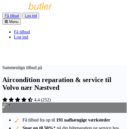
Få tilbud
Log ind
Menu
Få tilbud
Log ind
Sammenlign tilbud på
Aircondition reparation & service til
Volvo nær Næstved
4.4
(
252
)
Få tilbud fra op til
191 uafhængige værksteder
Spar op til 50%
* på din bilreparation og service hos