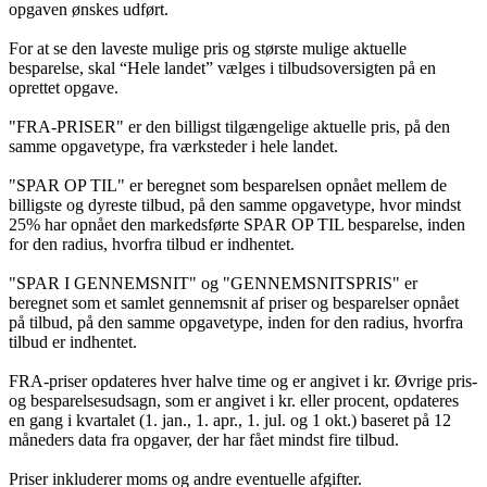
opgaven ønskes udført.
For at se den laveste mulige pris og største mulige aktuelle
besparelse, skal “Hele landet” vælges i tilbudsoversigten på en
oprettet opgave.
"FRA-PRISER" er den billigst tilgængelige aktuelle pris, på den
samme opgavetype, fra værksteder i hele landet.
"SPAR OP TIL" er beregnet som besparelsen opnået mellem de
billigste og dyreste tilbud, på den samme opgavetype, hvor mindst
25% har opnået den markedsførte SPAR OP TIL besparelse, inden
for den radius, hvorfra tilbud er indhentet.
"SPAR I GENNEMSNIT" og "GENNEMSNITSPRIS" er
beregnet som et samlet gennemsnit af priser og besparelser opnået
på tilbud, på den samme opgavetype, inden for den radius, hvorfra
tilbud er indhentet.
FRA-priser opdateres hver halve time og er angivet i kr. Øvrige pris-
og besparelsesudsagn, som er angivet i kr. eller procent, opdateres
en gang i kvartalet (1. jan., 1. apr., 1. jul. og 1 okt.) baseret på 12
måneders data fra opgaver, der har fået mindst fire tilbud.
Priser inkluderer moms og andre eventuelle afgifter.