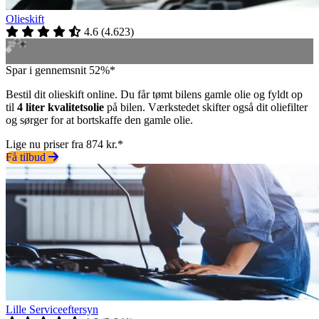
Olieskift
4.6
(
4.623
)
Spar i gennemsnit 52%*
Bestil dit olieskift online. Du får tømt bilens gamle olie og fyldt op
til
4 liter kvalitetsolie
på bilen. Værkstedet skifter også dit oliefilter
og sørger for at bortskaffe den gamle olie.
Lige nu priser fra 874 kr.*
Få tilbud
Lille Serviceeftersyn