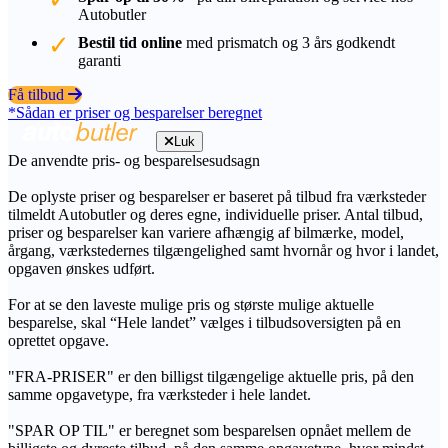
Autobutler
Bestil tid online
med prismatch og 3 års godkendt
garanti
Få tilbud
*Sådan er priser og besparelser beregnet
Luk
De anvendte pris- og besparelsesudsagn
De oplyste priser og besparelser er baseret på tilbud fra værksteder
tilmeldt Autobutler og deres egne, individuelle priser. Antal tilbud,
priser og besparelser kan variere afhængig af bilmærke, model,
årgang, værkstedernes tilgængelighed samt hvornår og hvor i landet,
opgaven ønskes udført.
For at se den laveste mulige pris og største mulige aktuelle
besparelse, skal “Hele landet” vælges i tilbudsoversigten på en
oprettet opgave.
"FRA-PRISER" er den billigst tilgængelige aktuelle pris, på den
samme opgavetype, fra værksteder i hele landet.
"SPAR OP TIL" er beregnet som besparelsen opnået mellem de