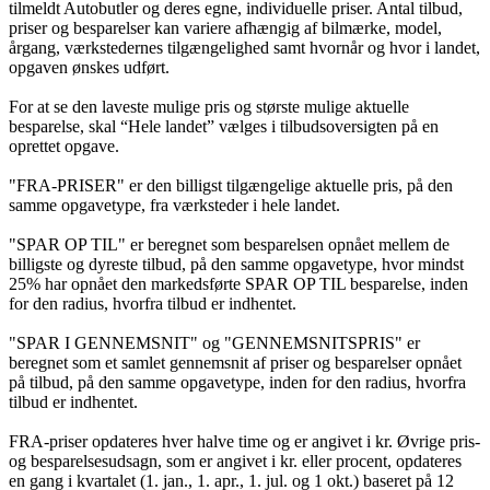
tilmeldt Autobutler og deres egne, individuelle priser. Antal tilbud,
priser og besparelser kan variere afhængig af bilmærke, model,
årgang, værkstedernes tilgængelighed samt hvornår og hvor i landet,
opgaven ønskes udført.
For at se den laveste mulige pris og største mulige aktuelle
besparelse, skal “Hele landet” vælges i tilbudsoversigten på en
oprettet opgave.
"FRA-PRISER" er den billigst tilgængelige aktuelle pris, på den
samme opgavetype, fra værksteder i hele landet.
"SPAR OP TIL" er beregnet som besparelsen opnået mellem de
billigste og dyreste tilbud, på den samme opgavetype, hvor mindst
25% har opnået den markedsførte SPAR OP TIL besparelse, inden
for den radius, hvorfra tilbud er indhentet.
"SPAR I GENNEMSNIT" og "GENNEMSNITSPRIS" er
beregnet som et samlet gennemsnit af priser og besparelser opnået
på tilbud, på den samme opgavetype, inden for den radius, hvorfra
tilbud er indhentet.
FRA-priser opdateres hver halve time og er angivet i kr. Øvrige pris-
og besparelsesudsagn, som er angivet i kr. eller procent, opdateres
en gang i kvartalet (1. jan., 1. apr., 1. jul. og 1 okt.) baseret på 12