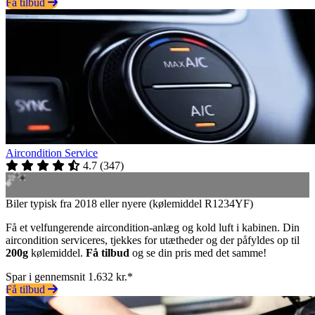
Få tilbud
Aircondition Service
4.7
(
347
)
Biler typisk fra 2018 eller nyere (kølemiddel R1234YF)
Få et velfungerende aircondition-anlæg og kold luft i kabinen. Din
aircondition serviceres, tjekkes for utætheder og der påfyldes op til
200g
kølemiddel.
Få tilbud
og se din pris med det samme!
Spar i gennemsnit 1.632 kr.*
Få tilbud