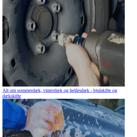
Alt om sommerdæk, vinterdæk og helårsdæk - hjulskifte og
dækskifte