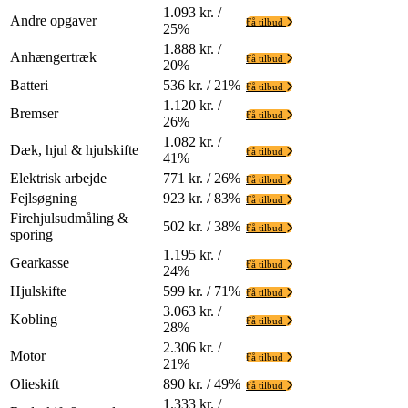
1.093 kr. /
Andre opgaver
Få tilbud
25%
1.888 kr. /
Anhængertræk
Få tilbud
20%
Batteri
536 kr. / 21%
Få tilbud
1.120 kr. /
Bremser
Få tilbud
26%
1.082 kr. /
Dæk, hjul & hjulskifte
Få tilbud
41%
Elektrisk arbejde
771 kr. / 26%
Få tilbud
Fejlsøgning
923 kr. / 83%
Få tilbud
Firehjulsudmåling &
502 kr. / 38%
Få tilbud
sporing
1.195 kr. /
Gearkasse
Få tilbud
24%
Hjulskifte
599 kr. / 71%
Få tilbud
3.063 kr. /
Kobling
Få tilbud
28%
2.306 kr. /
Motor
Få tilbud
21%
Olieskift
890 kr. / 49%
Få tilbud
1.333 kr. /