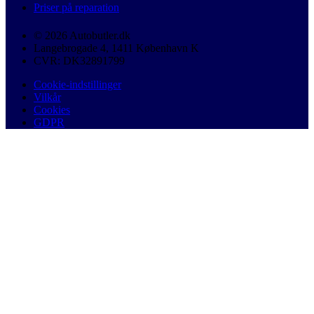
Priser på reparation
© 2026 Autobutler.dk
Langebrogade 4, 1411 København K
CVR: DK32891799
Cookie-indstillinger
Vilkår
Cookies
GDPR