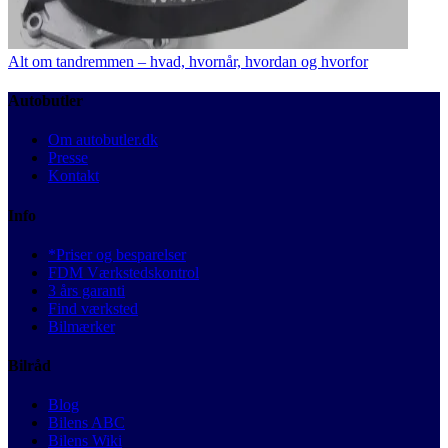
Alt om tandremmen – hvad, hvornår, hvordan og hvorfor
Autobutler
Om autobutler.dk
Presse
Kontakt
Info
*Priser og besparelser
FDM Værkstedskontrol
3 års garanti
Find værksted
Bilmærker
Bilråd
Blog
Bilens ABC
Bilens Wiki