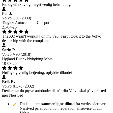
Fin og effektiv og meget venlig behandling.
Per J.
Volvo C30 (2009)
Tinglev Autocentral - Carspot
21-04-26
The AC wasn't working on my v90. First i took it to the Volvo
dealership with the complaint ...
Sorin P.
Volvo V90 (2018)
Højland Biler - Nykøbing Mors
10-07-25
Høflig og venlig betjening. opfyldte tilbudet
Erik R.
Volvo XC70 (2002)
Derfor bør du prøve autobutler.dk når din Volvo skal på værksted
nær Næstved
Du kan nemt
sammenligne tilbud
fra værksteder nær
Næstved på aircondition reparation & service til din
Volvo