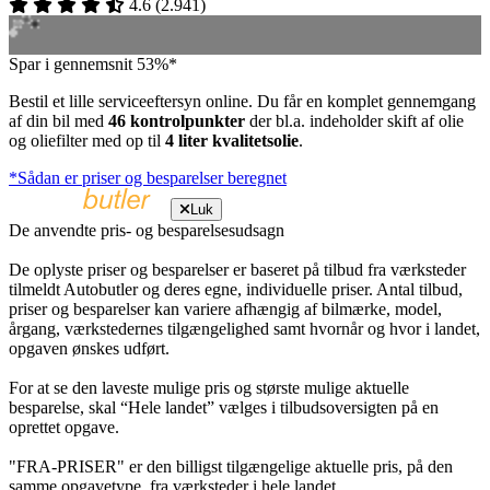
4.6
(
2.941
)
Spar i gennemsnit 53%*
Bestil et lille serviceeftersyn online. Du får en komplet gennemgang
af din bil med
46 kontrolpunkter
der bl.a. indeholder skift af olie
og oliefilter med op til
4 liter kvalitetsolie
.
*Sådan er priser og besparelser beregnet
Luk
De anvendte pris- og besparelsesudsagn
De oplyste priser og besparelser er baseret på tilbud fra værksteder
tilmeldt Autobutler og deres egne, individuelle priser. Antal tilbud,
priser og besparelser kan variere afhængig af bilmærke, model,
årgang, værkstedernes tilgængelighed samt hvornår og hvor i landet,
opgaven ønskes udført.
For at se den laveste mulige pris og største mulige aktuelle
besparelse, skal “Hele landet” vælges i tilbudsoversigten på en
oprettet opgave.
"FRA-PRISER" er den billigst tilgængelige aktuelle pris, på den
samme opgavetype, fra værksteder i hele landet.