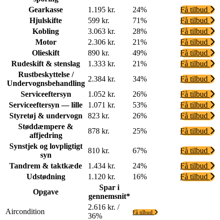
Gearkasse
1.195 kr.
24%
Få tilbud
Hjulskifte
599 kr.
71%
Få tilbud
Kobling
3.063 kr.
28%
Få tilbud
Motor
2.306 kr.
21%
Få tilbud
Olieskift
890 kr.
49%
Få tilbud
Rudeskift & stenslag
1.333 kr.
21%
Få tilbud
Rustbeskyttelse /
2.384 kr.
34%
Få tilbud
Undervognsbehandling
Serviceeftersyn
1.052 kr.
26%
Få tilbud
Serviceeftersyn — lille
1.071 kr.
53%
Få tilbud
Styretøj & undervogn
823 kr.
26%
Få tilbud
Støddæmpere &
878 kr.
25%
Få tilbud
affjedring
Synstjek og lovpligtigt
810 kr.
67%
Få tilbud
syn
Tandrem & taktkæde
1.434 kr.
24%
Få tilbud
Udstødning
1.120 kr.
16%
Få tilbud
Spar i
Opgave
gennemsnit*
2.616 kr. /
Aircondition
Få tilbud
36%