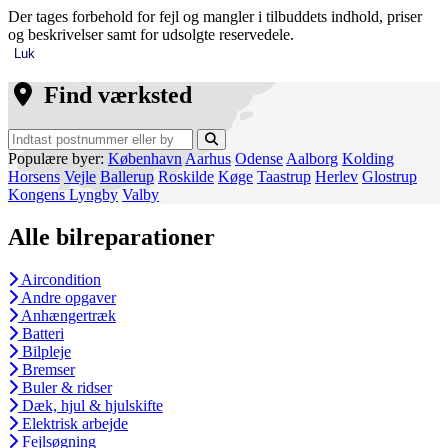
Der tages forbehold for fejl og mangler i tilbuddets indhold, priser
og beskrivelser samt for udsolgte reservedele.
Luk
Find værksted
Populære byer:
København
Aarhus
Odense
Aalborg
Kolding
Horsens
Vejle
Ballerup
Roskilde
Køge
Taastrup
Herlev
Glostrup
Kongens Lyngby
Valby
Alle bilreparationer
Aircondition
Andre opgaver
Anhængertræk
Batteri
Bilpleje
Bremser
Buler & ridser
Dæk, hjul & hjulskifte
Elektrisk arbejde
Fejlsøgning