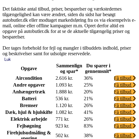
Det faktiske antal tilbud, priser, besparelser og værkstedernes
tilgængelighed kan være ændret, siden du sidst har besøgt
autobutler.dk eller modtaget markedsføring fra os via eksempelvis e-
mail, online eller offline kampagner m.m. Opret derfor altid en
opgave på autobutler.dk for at se de aktuelle tilgængelig priser og
besparelser.
Der tages forbehold for fejl og mangler i tilbuddets indhold, priser
og beskrivelser samt for udsolgte reservedele.
Luk
Sammenlign
Du sparer i
Opgave
og spar*
gennemsnit*
Aircondition
2.616 kr.
36%
Få tilbud
Andre opgaver
1.093 kr.
25%
Få tilbud
Anhængertræk
1.888 kr.
20%
Få tilbud
Batteri
536 kr.
21%
Få tilbud
Bremser
1.120 kr.
26%
Få tilbud
Dæk, hjul & hjulskifte
1.082 kr.
41%
Få tilbud
Elektrisk arbejde
771 kr.
26%
Få tilbud
Fejlsøgning
923 kr.
83%
Få tilbud
Firehjulsudmåling &
502 kr.
38%
Få tilbud
sporing