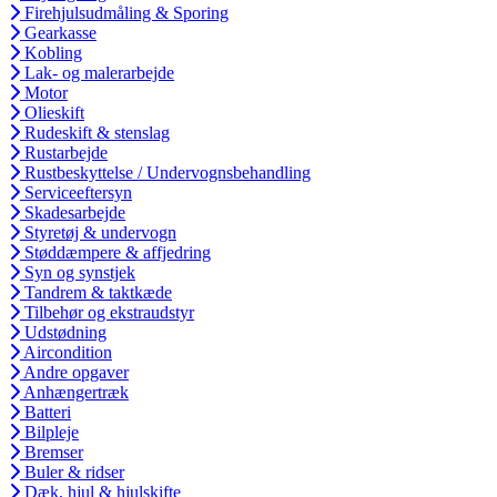
Firehjulsudmåling & Sporing
Gearkasse
Kobling
Lak- og malerarbejde
Motor
Olieskift
Rudeskift & stenslag
Rustarbejde
Rustbeskyttelse / Undervognsbehandling
Serviceeftersyn
Skadesarbejde
Styretøj & undervogn
Støddæmpere & affjedring
Syn og synstjek
Tandrem & taktkæde
Tilbehør og ekstraudstyr
Udstødning
Aircondition
Andre opgaver
Anhængertræk
Batteri
Bilpleje
Bremser
Buler & ridser
Dæk, hjul & hjulskifte