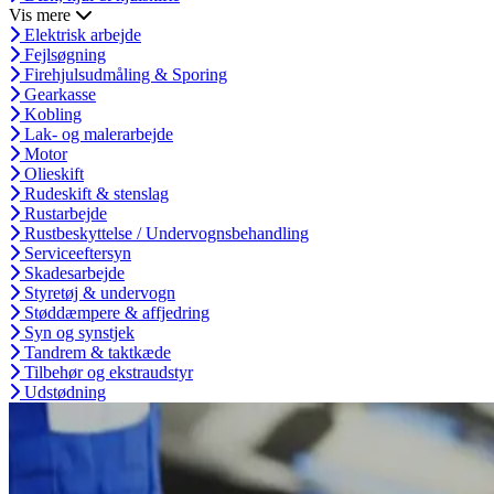
Vis mere
Elektrisk arbejde
Fejlsøgning
Firehjulsudmåling & Sporing
Gearkasse
Kobling
Lak- og malerarbejde
Motor
Olieskift
Rudeskift & stenslag
Rustarbejde
Rustbeskyttelse / Undervognsbehandling
Serviceeftersyn
Skadesarbejde
Styretøj & undervogn
Støddæmpere & affjedring
Syn og synstjek
Tandrem & taktkæde
Tilbehør og ekstraudstyr
Udstødning