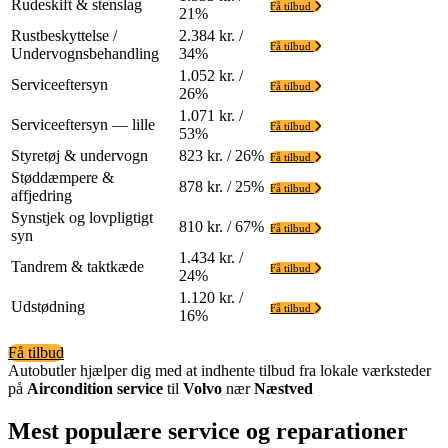
Rudeskift & stenslag
Få tilbud
21%
Rustbeskyttelse /
2.384 kr. /
Få tilbud
Undervognsbehandling
34%
1.052 kr. /
Serviceeftersyn
Få tilbud
26%
1.071 kr. /
Serviceeftersyn — lille
Få tilbud
53%
Styretøj & undervogn
823 kr. / 26%
Få tilbud
Støddæmpere &
878 kr. / 25%
Få tilbud
affjedring
Synstjek og lovpligtigt
810 kr. / 67%
Få tilbud
syn
1.434 kr. /
Tandrem & taktkæde
Få tilbud
24%
1.120 kr. /
Udstødning
Få tilbud
16%
Få tilbud
Autobutler hjælper dig med at indhente tilbud fra lokale værksteder
på
Aircondition service
til
Volvo
nær
Næstved
Mest populære service og reparationer