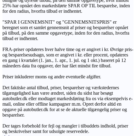
billigste og dyreste tilbud, på den samme opgavetype, hvor mindst
25% har opnået den markedsførte SPAR OP TIL besparelse, inden
for den radius, hvorfra tilbud er indhentet.
"SPAR I GENNEMSNIT" og "GENNEMSNITSPRIS" er
beregnet som et samlet gennemsnit af priser og besparelser opnået
på tilbud, på den samme opgavetype, inden for den radius, hvorfra
tilbud er indhentet.
FRA-priser opdateres hver halve time og er angivet i kr. Øvrige pris-
og besparelsesudsagn, som er angivet i kr. eller procent, opdateres
en gang i kvartalet (1. jan., 1. apr., 1. jul. og 1 okt.) baseret på 12
måneders data fra opgaver, der har fået mindst fire tilbud.
Priser inkluderer moms og andre eventuelle afgifter.
Det faktiske antal tilbud, priser, besparelser og værkstedernes
tilgængelighed kan være ændret, siden du sidst har besøgt
autobutler.dk eller modtaget markedsføring fra os via eksempelvis e-
mail, online eller offline kampagner m.m. Opret derfor altid en
opgave på autobutler.dk for at se de aktuelle tilgængelig priser og
besparelser.
Der tages forbehold for fejl og mangler i tilbuddets indhold, priser
og beskrivelser samt for udsolgte reservedele.