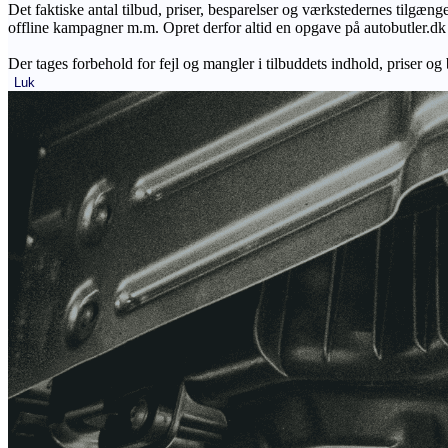
Det faktiske antal tilbud, priser, besparelser og værkstedernes tilgæn
offline kampagner m.m. Opret derfor altid en opgave på autobutler.dk fo
Der tages forbehold for fejl og mangler i tilbuddets indhold, priser og
Luk