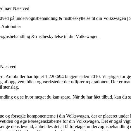
ted nær Næstved
ved på undervognsbehandling & rustbeskyttelse til din Volkswagen | S
s Autobutler
ognsbehandling & rustbeskyttelse til din Volkswagen
r Næstved
 Autobutler har hjulet 1.220.694 bilejere siden 2010. Vi sørger for ge
ængig af opgaven, bilen og værksteder der udfører reparationen. Der er m
l stenslag.
ing og se hvor meget du kan spare. Når du har fået tilbud, kan du sa
te og forsegle komponenterne i din Volkswagen, der er placeret under k
tiden og øge køreegenskaberne for din Volkswagen. Det er også vigtig
længe dens levetid, anbefales det at få foretaget undervognsbehandling o