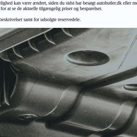
gelighed kan være ændret, siden du sidst har besøgt autobutler.dk eller m
r at se de aktuelle tilgængelig priser og besparelser.
 beskrivelser samt for udsolgte reservedele.