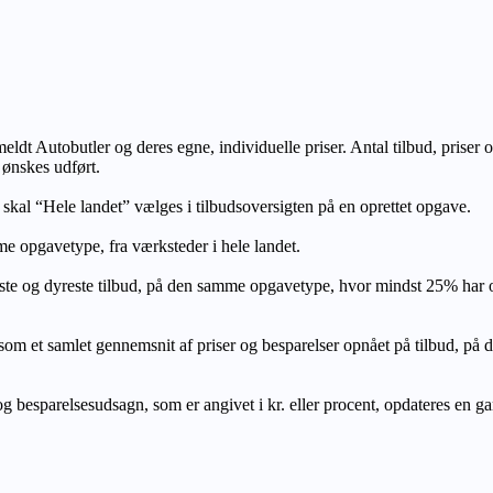
lmeldt Autobutler og deres egne, individuelle priser. Antal tilbud, prise
 ønskes udført.
, skal “Hele landet” vælges i tilbudsoversigten på en oprettet opgave.
e opgavetype, fra værksteder i hele landet.
ste og dyreste tilbud, på den samme opgavetype, hvor mindst 25% har
let gennemsnit af priser og besparelser opnået på tilbud, på den s
 besparelsesudsagn, som er angivet i kr. eller procent, opdateres en gang 