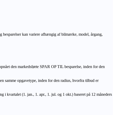
r og besparelser kan variere afhængig af bilmærke, model, årgang,
 opnået den markedsførte SPAR OP TIL besparelse, inden for den
amme opgavetype, inden for den radius, hvorfra tilbud er
i kvartalet (1. jan., 1. apr., 1. jul. og 1 okt.) baseret på 12 måneders