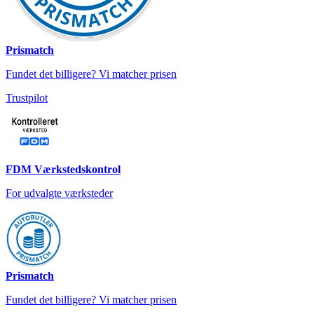
Prismatch
Fundet det billigere? Vi matcher prisen
Trustpilot
FDM Værkstedskontrol
For udvalgte værksteder
Prismatch
Fundet det billigere? Vi matcher prisen