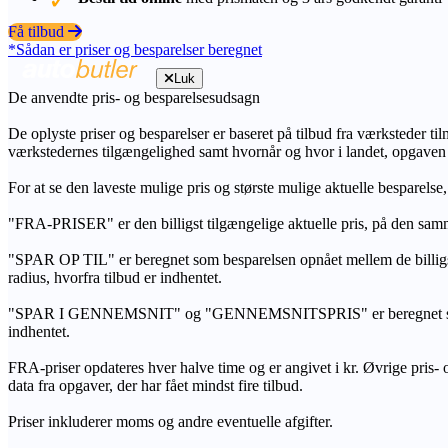
Få tilbud
*Sådan er priser og besparelser beregnet
Luk
De anvendte pris- og besparelsesudsagn
De oplyste priser og besparelser er baseret på tilbud fra værksteder ti
værkstedernes tilgængelighed samt hvornår og hvor i landet, opgaven
For at se den laveste mulige pris og største mulige aktuelle besparelse
"FRA-PRISER" er den billigst tilgængelige aktuelle pris, på den samm
"SPAR OP TIL" er beregnet som besparelsen opnået mellem de billig
radius, hvorfra tilbud er indhentet.
"SPAR I GENNEMSNIT" og "GENNEMSNITSPRIS" er beregnet som et sam
indhentet.
FRA-priser opdateres hver halve time og er angivet i kr. Øvrige pris- og
data fra opgaver, der har fået mindst fire tilbud.
Priser inkluderer moms og andre eventuelle afgifter.