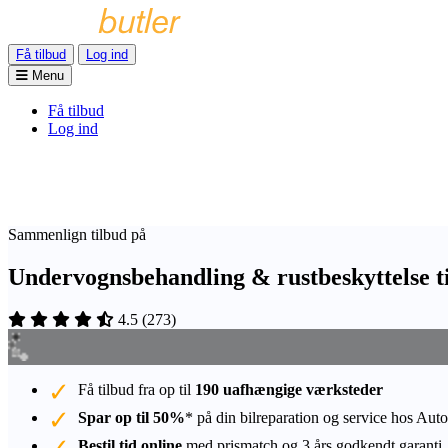
Få tilbud
Log ind
Menu
Få tilbud
Log ind
Sammenlign tilbud på
Undervognsbehandling & rustbeskyttelse 
4.5
(
273
)
Få tilbud fra op til
190 uafhængige værksteder
Spar op til 50%
* på din bilreparation og service hos Auto
Bestil tid online
med prismatch og 3 års godkendt garanti