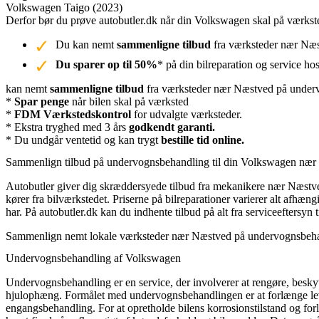
Volkswagen Taigo (2023)
Derfor bør du prøve autobutler.dk når din Volkswagen skal på værks
Du kan nemt
sammenligne tilbud
fra værksteder nær Næst
Du sparer op til 50%
* på din bilreparation og service ho
kan nemt
sammenligne tilbud
fra værksteder nær Næstved på underv
*
Spar penge
når bilen skal på værksted
*
FDM Værkstedskontrol
for udvalgte værksteder.
* Ekstra tryghed med 3 års
godkendt garanti.
* Du undgår ventetid og kan trygt
bestille tid online.
Sammenlign tilbud på undervognsbehandling til din Volkswagen næ
Autobutler giver dig skræddersyede tilbud fra mekanikere nær Næstved.
kører fra bilværkstedet. Priserne på bilreparationer varierer alt afh
har. På autobutler.dk kan du indhente tilbud på alt fra serviceeftersyn ti
Sammenlign nemt lokale værksteder nær Næstved på undervognsbehandl
Undervognsbehandling af Volkswagen
Undervognsbehandling er en service, der involverer at rengøre, beskyt
hjulophæng. Formålet med undervognsbehandlingen er at forlænge leve
engangsbehandling. For at opretholde bilens korrosionstilstand og for