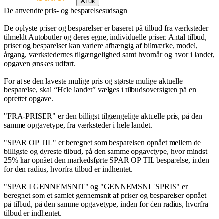
Luk
De anvendte pris- og besparelsesudsagn
De oplyste priser og besparelser er baseret på tilbud fra værksteder
tilmeldt Autobutler og deres egne, individuelle priser. Antal tilbud,
priser og besparelser kan variere afhængig af bilmærke, model,
årgang, værkstedernes tilgængelighed samt hvornår og hvor i landet,
opgaven ønskes udført.
For at se den laveste mulige pris og største mulige aktuelle
besparelse, skal “Hele landet” vælges i tilbudsoversigten på en
oprettet opgave.
"FRA-PRISER" er den billigst tilgængelige aktuelle pris, på den
samme opgavetype, fra værksteder i hele landet.
"SPAR OP TIL" er beregnet som besparelsen opnået mellem de
billigste og dyreste tilbud, på den samme opgavetype, hvor mindst
25% har opnået den markedsførte SPAR OP TIL besparelse, inden
for den radius, hvorfra tilbud er indhentet.
"SPAR I GENNEMSNIT" og "GENNEMSNITSPRIS" er
beregnet som et samlet gennemsnit af priser og besparelser opnået
på tilbud, på den samme opgavetype, inden for den radius, hvorfra
tilbud er indhentet.