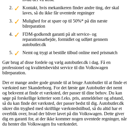
Kontakt, hvis mekanikeren finder andre ting, der skal
laves, så du ikke får uventede regninger
Mulighed for at spare op til 50%* på din næste
bilreparation
FDM-godkendt garanti på alt service- og
reparationsarbejde, formidlet og udført gennem
autobutler.dk
Nemt og trygt at bestille tilbud online med prismatch
Gør brug af disse fordele og vælg autobutler.dk i dag. Få en
professionel og kvalitetsbevidst service til din Volkswagen
bilreparation.
Der er mange andre gode grunde til at bruge Autobutler til at finde et
værksted nær Skanderborg. For det første gør Autobutler det nemt
og bekvemt at finde et værksted, der passer til dine behov. Du kan
søge på forskellige kriterier som f.eks. pris, anmeldelser og afstand,
så du kan finde det værksted, der passer bedst til dig. Autobutler.dk
sikrer din tryghed med skriftlige værkstedstilbud, så du altid har et
overblik over, hvad der bliver lavet på din Volkswagen. Dette giver
dig en garanti for, at der ikke kommer nogen uventede regninger, når
du henter din Volkswagen fra værkstedet.