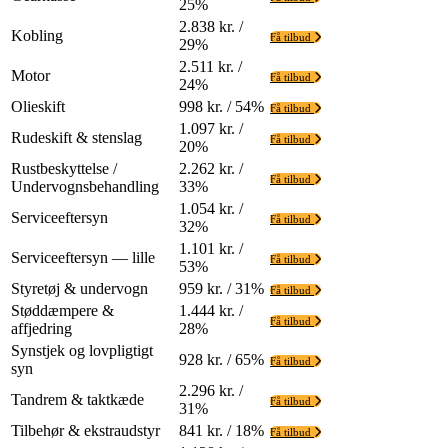
25%
2.838 kr. /
Kobling
Få tilbud
29%
2.511 kr. /
Motor
Få tilbud
24%
Olieskift
998 kr. / 54%
Få tilbud
1.097 kr. /
Rudeskift & stenslag
Få tilbud
20%
Rustbeskyttelse /
2.262 kr. /
Få tilbud
Undervognsbehandling
33%
1.054 kr. /
Serviceeftersyn
Få tilbud
32%
1.101 kr. /
Serviceeftersyn — lille
Få tilbud
53%
Styretøj & undervogn
959 kr. / 31%
Få tilbud
Støddæmpere &
1.444 kr. /
Få tilbud
affjedring
28%
Synstjek og lovpligtigt
928 kr. / 65%
Få tilbud
syn
2.296 kr. /
Tandrem & taktkæde
Få tilbud
31%
Tilbehør & ekstraudstyr
841 kr. / 18%
Få tilbud