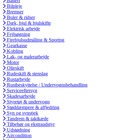
Batteri
Bilpleje
Bremser
Buler & ridser
Dæk, hjul & hjulskifte
Elektrisk arbejde
Fejlsøgning
Firehjulsudmåling & Sporing
Gearkasse
Kobling
Lak- og malerarbejde
Motor
Olieskift
Rudeskift & stenslag
Rustarbejde
Rustbeskyttelse / Undervognsbehandling
Serviceeftersyn
Skadesarbejde
Styretøj & undervogn
Støddæmpere & affjedring
Syn og synstjek
Tandrem & taktkæde
Tilbehør og ekstraudstyr
Udstødning
Aircondition