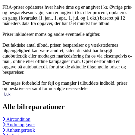
FRA-priser opdateres hver halve time og er angivet i kr. Øvrige pris-
og besparelsesudsagn, som er angivet i kr. eller procent, opdateres
en gang i kvartalet (1. jan., 1. apr., 1. jul. og 1 okt.) baseret på 12
måneders data fra opgaver, der har fået mindst fire tilbud.
Priser inkluderer moms og andre eventuelle afgifter.
Det faktiske antal tilbud, priser, besparelser og værkstedernes
tilgængelighed kan være ændret, siden du sidst har besøgt
autobutler.dk eller modtaget markedsføring fra os via eksempelvis e-
mail, online eller offline kampagner m.m. Opret derfor altid en
opgave på autobutler.dk for at se de aktuelle tilgængelig priser og
besparelser.
Der tages forbehold for fejl og mangler i tilbuddets indhold, priser
og beskrivelser samt for udsolgte reservedele.
Luk
Alle bilreparationer
Aircondition
Andre opgaver
Anhængertræk