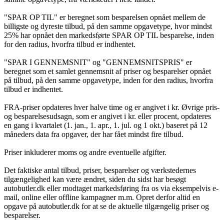
"SPAR OP TIL" er beregnet som besparelsen opnået mellem de
billigste og dyreste tilbud, på den samme opgavetype, hvor mindst
25% har opnået den markedsførte SPAR OP TIL besparelse, inden
for den radius, hvorfra tilbud er indhentet.
"SPAR I GENNEMSNIT" og "GENNEMSNITSPRIS" er
beregnet som et samlet gennemsnit af priser og besparelser opnået
på tilbud, på den samme opgavetype, inden for den radius, hvorfra
tilbud er indhentet.
FRA-priser opdateres hver halve time og er angivet i kr. Øvrige pris-
og besparelsesudsagn, som er angivet i kr. eller procent, opdateres
en gang i kvartalet (1. jan., 1. apr., 1. jul. og 1 okt.) baseret på 12
måneders data fra opgaver, der har fået mindst fire tilbud.
Priser inkluderer moms og andre eventuelle afgifter.
Det faktiske antal tilbud, priser, besparelser og værkstedernes
tilgængelighed kan være ændret, siden du sidst har besøgt
autobutler.dk eller modtaget markedsføring fra os via eksempelvis e-
mail, online eller offline kampagner m.m. Opret derfor altid en
opgave på autobutler.dk for at se de aktuelle tilgængelig priser og
besparelser.