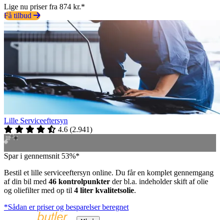
Lige nu priser fra 874 kr.*
Få tilbud
Lille Serviceeftersyn
4.6
(
2.941
)
Spar i gennemsnit 53%*
Bestil et lille serviceeftersyn online. Du får en komplet gennemgang
af din bil med
46 kontrolpunkter
der bl.a. indeholder skift af olie
og oliefilter med op til
4 liter kvalitetsolie
.
*Sådan er priser og besparelser beregnet