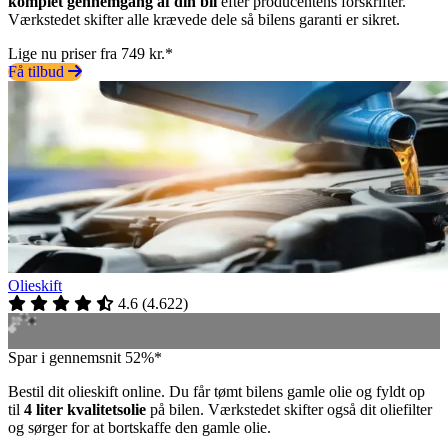
komplet gennemgang af din bil
efter producentens forskrifter.
Værkstedet skifter alle krævede dele så bilens garanti er sikret.
Lige nu priser fra 749 kr.*
Få tilbud
Olieskift
4.6
(
4.622
)
Spar i gennemsnit 52%*
Bestil dit olieskift online. Du får tømt bilens gamle olie og fyldt op
til
4 liter kvalitetsolie
på bilen. Værkstedet skifter også dit oliefilter
og sørger for at bortskaffe den gamle olie.