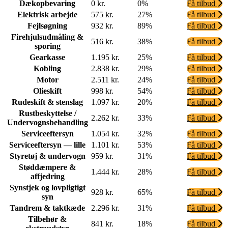
Dækopbevaring
0 kr.
0%
Få tilbud
Elektrisk arbejde
575 kr.
27%
Få tilbud
Fejlsøgning
932 kr.
89%
Få tilbud
Firehjulsudmåling &
516 kr.
38%
Få tilbud
sporing
Gearkasse
1.195 kr.
25%
Få tilbud
Kobling
2.838 kr.
29%
Få tilbud
Motor
2.511 kr.
24%
Få tilbud
Olieskift
998 kr.
54%
Få tilbud
Rudeskift & stenslag
1.097 kr.
20%
Få tilbud
Rustbeskyttelse /
2.262 kr.
33%
Få tilbud
Undervognsbehandling
Serviceeftersyn
1.054 kr.
32%
Få tilbud
Serviceeftersyn — lille
1.101 kr.
53%
Få tilbud
Styretøj & undervogn
959 kr.
31%
Få tilbud
Støddæmpere &
1.444 kr.
28%
Få tilbud
affjedring
Synstjek og lovpligtigt
928 kr.
65%
Få tilbud
syn
Tandrem & taktkæde
2.296 kr.
31%
Få tilbud
Tilbehør &
841 kr.
18%
Få tilbud