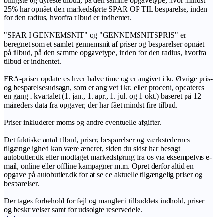
billigste og dyreste tilbud, på den samme opgavetype, hvor mindst
25% har opnået den markedsførte SPAR OP TIL besparelse, inden
for den radius, hvorfra tilbud er indhentet.
"SPAR I GENNEMSNIT" og "GENNEMSNITSPRIS" er
beregnet som et samlet gennemsnit af priser og besparelser opnået
på tilbud, på den samme opgavetype, inden for den radius, hvorfra
tilbud er indhentet.
FRA-priser opdateres hver halve time og er angivet i kr. Øvrige pris-
og besparelsesudsagn, som er angivet i kr. eller procent, opdateres
en gang i kvartalet (1. jan., 1. apr., 1. jul. og 1 okt.) baseret på 12
måneders data fra opgaver, der har fået mindst fire tilbud.
Priser inkluderer moms og andre eventuelle afgifter.
Det faktiske antal tilbud, priser, besparelser og værkstedernes
tilgængelighed kan være ændret, siden du sidst har besøgt
autobutler.dk eller modtaget markedsføring fra os via eksempelvis e-
mail, online eller offline kampagner m.m. Opret derfor altid en
opgave på autobutler.dk for at se de aktuelle tilgængelig priser og
besparelser.
Der tages forbehold for fejl og mangler i tilbuddets indhold, priser
og beskrivelser samt for udsolgte reservedele.