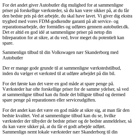
For det andet giver Autobutler dig mulighed for at sammenligne
priser på forskellige værksteder, så du kan være sikker på, at du får
den bedste pris på det arbejde, du skal have lavet. Vi giver dig ekstra
tryghed med vores FDM-godkendte garanti på alt service- og
reparationsarbejde, der formidles og udføres gennem autobutler.dk.
Det er altid en god idé at sammenligne priser på netop din
bilreparation for at sikre, at du ved, hvor meget du potentielt kan
spare.
Sammenlign tilbud til din Volkswagen nær Skanderborg med
Autobutler
Der er mange gode grunde til at sammenligne værkstedstilbud,
inden du vælger et værksted til at udføre arbejdet på din bil.
For det første kan det være en god måde at spare penge på.
Værksteder har ofte forskellige priser for de samme ydelser, så ved
at sammenligne tilbud kan du finde det billigste tilbud og dermed
spare penge på reparationen eller serviceudgiften.
For det andet kan det være en god måde at sikre sig, at man får den
bedste kvalitet. Ved at sammenligne tilbud kan du se, hvilke
værksteder der tilbyder de bedste priser og de bedste anmeldelser, så
du kan være sikker på, at du får et godt arbejde udført.
Sammenlign nemt lokale værksteder nær Skanderborg til din