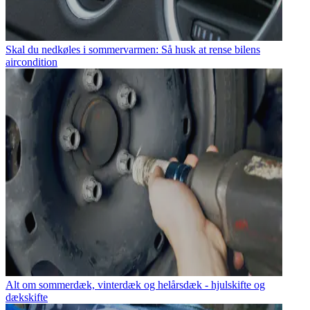
Skal du nedkøles i sommervarmen: Så husk at rense bilens
aircondition
Alt om sommerdæk, vinterdæk og helårsdæk - hjulskifte og
dækskifte