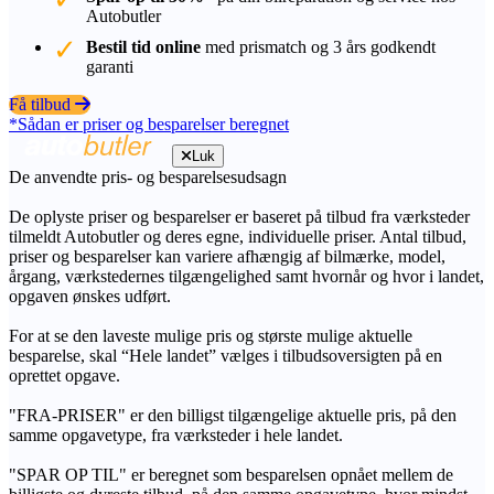
Autobutler
Bestil tid online
med prismatch og 3 års godkendt
garanti
Få tilbud
*Sådan er priser og besparelser beregnet
Luk
De anvendte pris- og besparelsesudsagn
De oplyste priser og besparelser er baseret på tilbud fra værksteder
tilmeldt Autobutler og deres egne, individuelle priser. Antal tilbud,
priser og besparelser kan variere afhængig af bilmærke, model,
årgang, værkstedernes tilgængelighed samt hvornår og hvor i landet,
opgaven ønskes udført.
For at se den laveste mulige pris og største mulige aktuelle
besparelse, skal “Hele landet” vælges i tilbudsoversigten på en
oprettet opgave.
"FRA-PRISER" er den billigst tilgængelige aktuelle pris, på den
samme opgavetype, fra værksteder i hele landet.
"SPAR OP TIL" er beregnet som besparelsen opnået mellem de