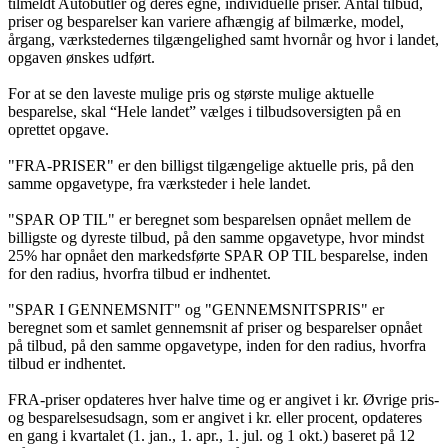
tilmeldt Autobutler og deres egne, individuelle priser. Antal tilbud,
priser og besparelser kan variere afhængig af bilmærke, model,
årgang, værkstedernes tilgængelighed samt hvornår og hvor i landet,
opgaven ønskes udført.
For at se den laveste mulige pris og største mulige aktuelle
besparelse, skal “Hele landet” vælges i tilbudsoversigten på en
oprettet opgave.
"FRA-PRISER" er den billigst tilgængelige aktuelle pris, på den
samme opgavetype, fra værksteder i hele landet.
"SPAR OP TIL" er beregnet som besparelsen opnået mellem de
billigste og dyreste tilbud, på den samme opgavetype, hvor mindst
25% har opnået den markedsførte SPAR OP TIL besparelse, inden
for den radius, hvorfra tilbud er indhentet.
"SPAR I GENNEMSNIT" og "GENNEMSNITSPRIS" er
beregnet som et samlet gennemsnit af priser og besparelser opnået
på tilbud, på den samme opgavetype, inden for den radius, hvorfra
tilbud er indhentet.
FRA-priser opdateres hver halve time og er angivet i kr. Øvrige pris-
og besparelsesudsagn, som er angivet i kr. eller procent, opdateres
en gang i kvartalet (1. jan., 1. apr., 1. jul. og 1 okt.) baseret på 12