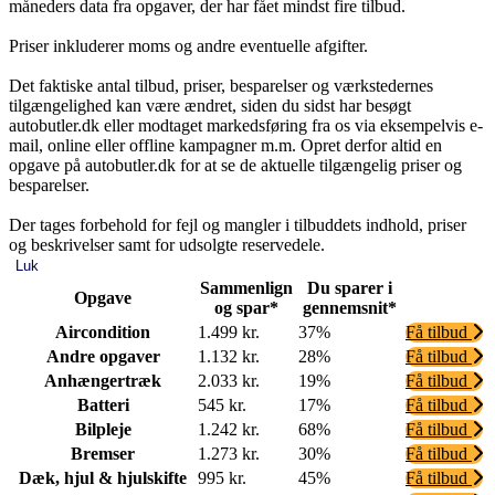
måneders data fra opgaver, der har fået mindst fire tilbud.
Priser inkluderer moms og andre eventuelle afgifter.
Det faktiske antal tilbud, priser, besparelser og værkstedernes
tilgængelighed kan være ændret, siden du sidst har besøgt
autobutler.dk eller modtaget markedsføring fra os via eksempelvis e-
mail, online eller offline kampagner m.m. Opret derfor altid en
opgave på autobutler.dk for at se de aktuelle tilgængelig priser og
besparelser.
Der tages forbehold for fejl og mangler i tilbuddets indhold, priser
og beskrivelser samt for udsolgte reservedele.
Luk
Sammenlign
Du sparer i
Opgave
og spar*
gennemsnit*
Aircondition
1.499 kr.
37%
Få tilbud
Andre opgaver
1.132 kr.
28%
Få tilbud
Anhængertræk
2.033 kr.
19%
Få tilbud
Batteri
545 kr.
17%
Få tilbud
Bilpleje
1.242 kr.
68%
Få tilbud
Bremser
1.273 kr.
30%
Få tilbud
Dæk, hjul & hjulskifte
995 kr.
45%
Få tilbud