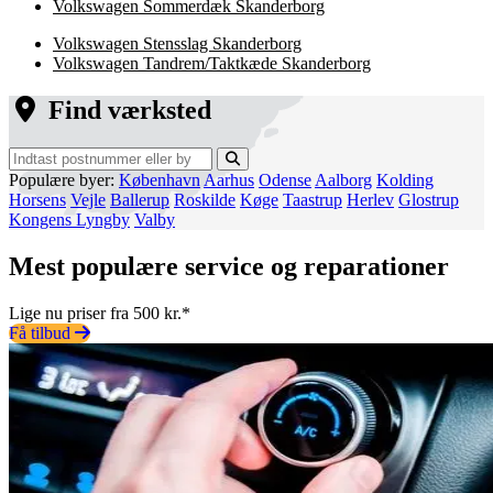
Volkswagen Sommerdæk Skanderborg
Volkswagen Stensslag Skanderborg
Volkswagen Tandrem/Taktkæde Skanderborg
Find værksted
Populære byer:
København
Aarhus
Odense
Aalborg
Kolding
Horsens
Vejle
Ballerup
Roskilde
Køge
Taastrup
Herlev
Glostrup
Kongens Lyngby
Valby
Mest populære service og reparationer
Lige nu priser fra 500 kr.*
Få tilbud