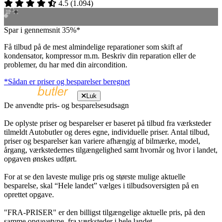
4.5
(
1.094
)
Spar i gennemsnit 35%*
Få tilbud på de mest almindelige reparationer som skift af
kondensator, kompressor m.m. Beskriv din reparation eller de
problemer, du har med din aircondition.
*Sådan er priser og besparelser beregnet
Luk
De anvendte pris- og besparelsesudsagn
De oplyste priser og besparelser er baseret på tilbud fra værksteder
tilmeldt Autobutler og deres egne, individuelle priser. Antal tilbud,
priser og besparelser kan variere afhængig af bilmærke, model,
årgang, værkstedernes tilgængelighed samt hvornår og hvor i landet,
opgaven ønskes udført.
For at se den laveste mulige pris og største mulige aktuelle
besparelse, skal “Hele landet” vælges i tilbudsoversigten på en
oprettet opgave.
"FRA-PRISER" er den billigst tilgængelige aktuelle pris, på den
samme opgavetype, fra værksteder i hele landet.