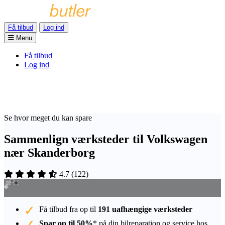
Få tilbud
Log ind
Menu
Få tilbud
Log ind
Se hvor meget du kan spare
Sammenlign værksteder til Volkswagen
nær Skanderborg
4.7
(
122
)
Få tilbud fra op til
191 uafhængige værksteder
Spar op til 50%
* på din bilreparation og service hos