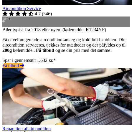
Aircondition Service
4.7
(
346
)
Biler typisk fra 2018 eller nyere (kølemiddel R1234YF)
Få et velfungerende aircondition-anlæg og kold luft i kabinen. Din
aircondition serviceres, tjekkes for utætheder og der påfyldes op til
200g
kølemiddel.
Få tilbud
og se din pris med det samme!
Spar i gennemsnit 1.632 kr.*
Få tilbud
Reparation af aircondition