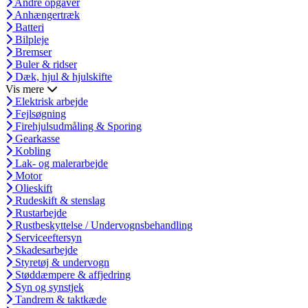
Andre opgaver
Anhængertræk
Batteri
Bilpleje
Bremser
Buler & ridser
Dæk, hjul & hjulskifte
Vis mere
Elektrisk arbejde
Fejlsøgning
Firehjulsudmåling & Sporing
Gearkasse
Kobling
Lak- og malerarbejde
Motor
Olieskift
Rudeskift & stenslag
Rustarbejde
Rustbeskyttelse / Undervognsbehandling
Serviceeftersyn
Skadesarbejde
Styretøj & undervogn
Støddæmpere & affjedring
Syn og synstjek
Tandrem & taktkæde