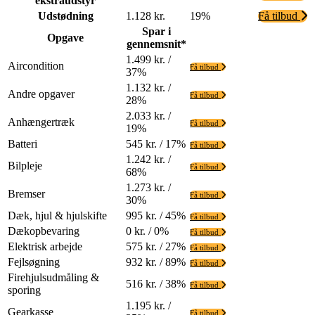
ekstraudstyr
Udstødning
1.128 kr.
19%
Få tilbud
Spar i
Opgave
gennemsnit*
1.499 kr. /
Aircondition
Få tilbud
37%
1.132 kr. /
Andre opgaver
Få tilbud
28%
2.033 kr. /
Anhængertræk
Få tilbud
19%
Batteri
545 kr. / 17%
Få tilbud
1.242 kr. /
Bilpleje
Få tilbud
68%
1.273 kr. /
Bremser
Få tilbud
30%
Dæk, hjul & hjulskifte
995 kr. / 45%
Få tilbud
Dækopbevaring
0 kr. / 0%
Få tilbud
Elektrisk arbejde
575 kr. / 27%
Få tilbud
Fejlsøgning
932 kr. / 89%
Få tilbud
Firehjulsudmåling &
516 kr. / 38%
Få tilbud
sporing
1.195 kr. /
Gearkasse
Få tilbud