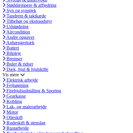
Støddæmpere & affjedring
Syn og synstjek
Tandrem & taktkæde
Tilbehør og ekstraudstyr
Udstødning
Aircondition
Andre opgaver
Anhængertræk
Batteri
Bilpleje
Bremser
Buler & ridser
Dæk, hjul & hjulskifte
Vis mere
Elektrisk arbejde
Fejlsøgning
Firehjulsudmåling & Sporing
Gearkasse
Kobling
Lak- og malerarbejde
Motor
Olieskift
Rudeskift & stenslag
Rustarbejde