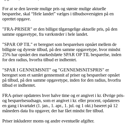
For at se den laveste mulige pris og største mulige aktuelle
besparelse, skal “Hele landet” vælges i tilbudsoversigten på en
oprettet opgave.
"FRA-PRISER" er den billigst tilgængelige aktuelle pris, på den
samme opgavetype, fra værksteder i hele landet.
"SPAR OP TIL" er beregnet som besparelsen opnået mellem de
billigste og dyreste tilbud, på den samme opgavetype, hvor mindst
25% har opnået den markedsførte SPAR OP TIL besparelse, inden
for den radius, hvorfra tilbud er indhentet.
"SPAR I GENNEMSNIT" og "GENNEMSNITSPRIS" er
beregnet som et samlet gennemsnit af priser og besparelser opnået
på tilbud, på den samme opgavetype, inden for den radius, hvorfra
tilbud er indhentet.
FRA-priser opdateres hver halve time og er angivet i kr. Øvrige pris-
og besparelsesudsagn, som er angivet i kr. eller procent, opdateres
en gang i kvartalet (1. jan., 1. apr., 1. jul. og 1 okt.) baseret på 12
måneders data fra opgaver, der har fået mindst fire tilbud.
Priser inkluderer moms og andre eventuelle afgifter.