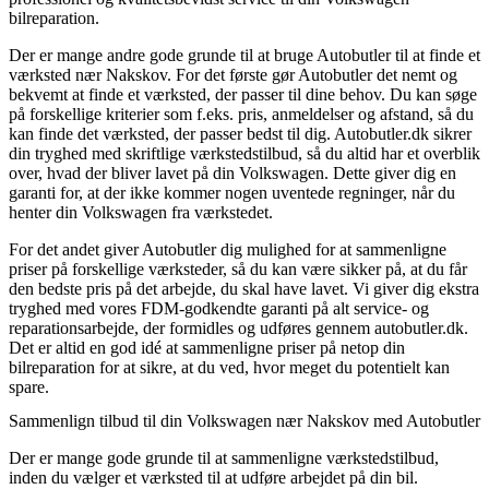
bilreparation.
Der er mange andre gode grunde til at bruge Autobutler til at finde et
værksted nær Nakskov. For det første gør Autobutler det nemt og
bekvemt at finde et værksted, der passer til dine behov. Du kan søge
på forskellige kriterier som f.eks. pris, anmeldelser og afstand, så du
kan finde det værksted, der passer bedst til dig. Autobutler.dk sikrer
din tryghed med skriftlige værkstedstilbud, så du altid har et overblik
over, hvad der bliver lavet på din Volkswagen. Dette giver dig en
garanti for, at der ikke kommer nogen uventede regninger, når du
henter din Volkswagen fra værkstedet.
For det andet giver Autobutler dig mulighed for at sammenligne
priser på forskellige værksteder, så du kan være sikker på, at du får
den bedste pris på det arbejde, du skal have lavet. Vi giver dig ekstra
tryghed med vores FDM-godkendte garanti på alt service- og
reparationsarbejde, der formidles og udføres gennem autobutler.dk.
Det er altid en god idé at sammenligne priser på netop din
bilreparation for at sikre, at du ved, hvor meget du potentielt kan
spare.
Sammenlign tilbud til din Volkswagen nær Nakskov med Autobutler
Der er mange gode grunde til at sammenligne værkstedstilbud,
inden du vælger et værksted til at udføre arbejdet på din bil.