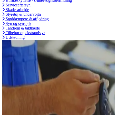
Rustbeskyttelse / Undervognsbehandling
Serviceeftersyn
Skadesarbejde
Styretøj & undervogn
Støddæmpere & affjedring
Syn og synstjek
Tandrem & taktkæde
Tilbehør og ekstraudstyr
Udstødning