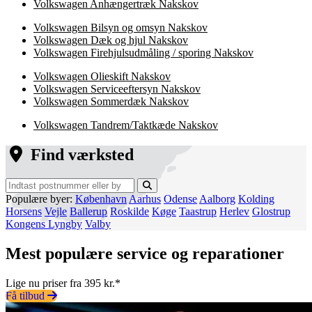
Volkswagen Anhængertræk Nakskov
Volkswagen Bilsyn og omsyn Nakskov
Volkswagen Dæk og hjul Nakskov
Volkswagen Firehjulsudmåling / sporing Nakskov
Volkswagen Olieskift Nakskov
Volkswagen Serviceeftersyn Nakskov
Volkswagen Sommerdæk Nakskov
Volkswagen Tandrem/Taktkæde Nakskov
Find værksted
Populære byer:
København
Aarhus
Odense
Aalborg
Kolding
Horsens
Vejle
Ballerup
Roskilde
Køge
Taastrup
Herlev
Glostrup
Kongens Lyngby
Valby
Mest populære service og reparationer
Lige nu priser fra 395 kr.*
Få tilbud