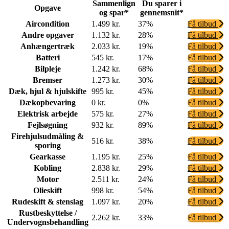
Sammenlign
Du sparer i
Opgave
og spar*
gennemsnit*
Aircondition
1.499 kr.
37%
Få tilbud
Andre opgaver
1.132 kr.
28%
Få tilbud
Anhængertræk
2.033 kr.
19%
Få tilbud
Batteri
545 kr.
17%
Få tilbud
Bilpleje
1.242 kr.
68%
Få tilbud
Bremser
1.273 kr.
30%
Få tilbud
Dæk, hjul & hjulskifte
995 kr.
45%
Få tilbud
Dækopbevaring
0 kr.
0%
Få tilbud
Elektrisk arbejde
575 kr.
27%
Få tilbud
Fejlsøgning
932 kr.
89%
Få tilbud
Firehjulsudmåling &
516 kr.
38%
Få tilbud
sporing
Gearkasse
1.195 kr.
25%
Få tilbud
Kobling
2.838 kr.
29%
Få tilbud
Motor
2.511 kr.
24%
Få tilbud
Olieskift
998 kr.
54%
Få tilbud
Rudeskift & stenslag
1.097 kr.
20%
Få tilbud
Rustbeskyttelse /
2.262 kr.
33%
Få tilbud
Undervognsbehandling