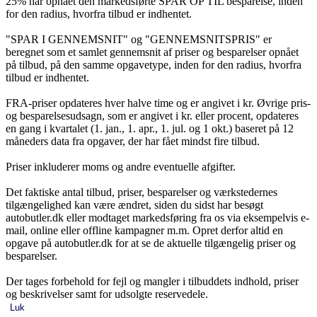
25% har opnået den markedsførte SPAR OP TIL besparelse, inden
for den radius, hvorfra tilbud er indhentet.
"SPAR I GENNEMSNIT" og "GENNEMSNITSPRIS" er
beregnet som et samlet gennemsnit af priser og besparelser opnået
på tilbud, på den samme opgavetype, inden for den radius, hvorfra
tilbud er indhentet.
FRA-priser opdateres hver halve time og er angivet i kr. Øvrige pris-
og besparelsesudsagn, som er angivet i kr. eller procent, opdateres
en gang i kvartalet (1. jan., 1. apr., 1. jul. og 1 okt.) baseret på 12
måneders data fra opgaver, der har fået mindst fire tilbud.
Priser inkluderer moms og andre eventuelle afgifter.
Det faktiske antal tilbud, priser, besparelser og værkstedernes
tilgængelighed kan være ændret, siden du sidst har besøgt
autobutler.dk eller modtaget markedsføring fra os via eksempelvis e-
mail, online eller offline kampagner m.m. Opret derfor altid en
opgave på autobutler.dk for at se de aktuelle tilgængelig priser og
besparelser.
Der tages forbehold for fejl og mangler i tilbuddets indhold, priser
og beskrivelser samt for udsolgte reservedele.
Luk