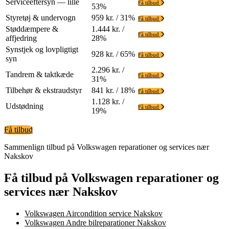
Serviceeftersyn — lille
Få tilbud
53%
Styretøj & undervogn
959 kr. / 31%
Få tilbud
Støddæmpere &
1.444 kr. /
Få tilbud
affjedring
28%
Synstjek og lovpligtigt
928 kr. / 65%
Få tilbud
syn
2.296 kr. /
Tandrem & taktkæde
Få tilbud
31%
Tilbehør & ekstraudstyr
841 kr. / 18%
Få tilbud
1.128 kr. /
Udstødning
Få tilbud
19%
Få tilbud
Sammenlign tilbud på Volkswagen reparationer og services nær
Nakskov
Få tilbud på Volkswagen reparationer og
services nær Nakskov
Volkswagen Aircondition service Nakskov
Volkswagen Andre bilreparationer Nakskov