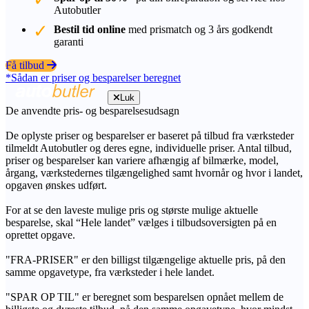
Autobutler
Bestil tid online
med prismatch og 3 års godkendt
garanti
Få tilbud
*Sådan er priser og besparelser beregnet
Luk
De anvendte pris- og besparelsesudsagn
De oplyste priser og besparelser er baseret på tilbud fra værksteder
tilmeldt Autobutler og deres egne, individuelle priser. Antal tilbud,
priser og besparelser kan variere afhængig af bilmærke, model,
årgang, værkstedernes tilgængelighed samt hvornår og hvor i landet,
opgaven ønskes udført.
For at se den laveste mulige pris og største mulige aktuelle
besparelse, skal “Hele landet” vælges i tilbudsoversigten på en
oprettet opgave.
"FRA-PRISER" er den billigst tilgængelige aktuelle pris, på den
samme opgavetype, fra værksteder i hele landet.
"SPAR OP TIL" er beregnet som besparelsen opnået mellem de