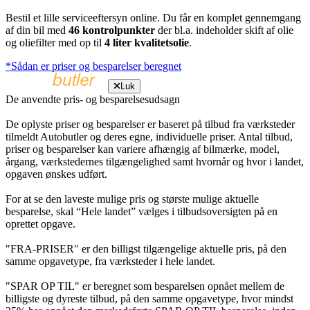
Bestil et lille serviceeftersyn online. Du får en komplet gennemgang
af din bil med
46 kontrolpunkter
der bl.a. indeholder skift af olie
og oliefilter med op til
4 liter kvalitetsolie
.
*Sådan er priser og besparelser beregnet
Luk
De anvendte pris- og besparelsesudsagn
De oplyste priser og besparelser er baseret på tilbud fra værksteder
tilmeldt Autobutler og deres egne, individuelle priser. Antal tilbud,
priser og besparelser kan variere afhængig af bilmærke, model,
årgang, værkstedernes tilgængelighed samt hvornår og hvor i landet,
opgaven ønskes udført.
For at se den laveste mulige pris og største mulige aktuelle
besparelse, skal “Hele landet” vælges i tilbudsoversigten på en
oprettet opgave.
"FRA-PRISER" er den billigst tilgængelige aktuelle pris, på den
samme opgavetype, fra værksteder i hele landet.
"SPAR OP TIL" er beregnet som besparelsen opnået mellem de
billigste og dyreste tilbud, på den samme opgavetype, hvor mindst