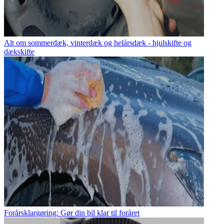
Alt om sommerdæk, vinterdæk og helårsdæk - hjulskifte og
dækskifte
Forårsklargøring: Gør din bil klar til foråret