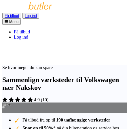
Få tilbud
Log ind
Menu
Få tilbud
Log ind
Se hvor meget du kan spare
Sammenlign værksteder til Volkswagen
nær Nakskov
4.9
(
10
)
Få tilbud fra op til
190 uafhængige værksteder
Spar op til 50%
* på din bilreparation og service hos