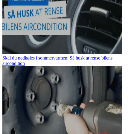
Skal du nedkøles i sommervarmen: Så husk at rense bilens
aircondition