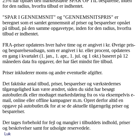
25% har opnået den markedsførte SPAR OP TIL besparelse, inden
for den radius, hvorfra tilbud er indhentet.
"SPAR I GENNEMSNIT" og "GENNEMSNITSPRIS" er
beregnet som et samlet gennemsnit af priser og besparelser opnået
på tilbud, på den samme opgavetype, inden for den radius, hvorfra
tilbud er indhentet.
FRA-priser opdateres hver halve time og er angivet i kr. Øvrige pris-
og besparelsesudsagn, som er angivet i kr. eller procent, opdateres
en gang i kvartalet (1. jan., 1. apr., 1. jul. og 1 okt.) baseret på 12
måneders data fra opgaver, der har fået mindst fire tilbud.
Priser inkluderer moms og andre eventuelle afgifter.
Det faktiske antal tilbud, priser, besparelser og værkstedernes
tilgængelighed kan være ændret, siden du sidst har besøgt
autobutler.dk eller modtaget markedsføring fra os via eksempelvis e-
mail, online eller offline kampagner m.m. Opret derfor altid en
opgave på autobutler.dk for at se de aktuelle tilgængelig priser og
besparelser.
Der tages forbehold for fejl og mangler i tilbuddets indhold, priser
og beskrivelser samt for udsolgte reservedele.
Luk