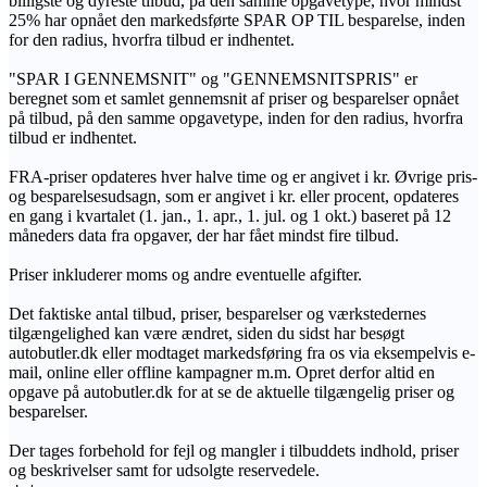
billigste og dyreste tilbud, på den samme opgavetype, hvor mindst
25% har opnået den markedsførte SPAR OP TIL besparelse, inden
for den radius, hvorfra tilbud er indhentet.
"SPAR I GENNEMSNIT" og "GENNEMSNITSPRIS" er
beregnet som et samlet gennemsnit af priser og besparelser opnået
på tilbud, på den samme opgavetype, inden for den radius, hvorfra
tilbud er indhentet.
FRA-priser opdateres hver halve time og er angivet i kr. Øvrige pris-
og besparelsesudsagn, som er angivet i kr. eller procent, opdateres
en gang i kvartalet (1. jan., 1. apr., 1. jul. og 1 okt.) baseret på 12
måneders data fra opgaver, der har fået mindst fire tilbud.
Priser inkluderer moms og andre eventuelle afgifter.
Det faktiske antal tilbud, priser, besparelser og værkstedernes
tilgængelighed kan være ændret, siden du sidst har besøgt
autobutler.dk eller modtaget markedsføring fra os via eksempelvis e-
mail, online eller offline kampagner m.m. Opret derfor altid en
opgave på autobutler.dk for at se de aktuelle tilgængelig priser og
besparelser.
Der tages forbehold for fejl og mangler i tilbuddets indhold, priser
og beskrivelser samt for udsolgte reservedele.