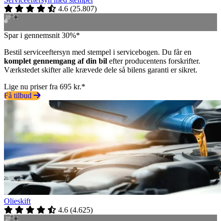
4.6
(
25.807
)
Spar i gennemsnit 30%*
Bestil serviceeftersyn med stempel i servicebogen. Du får en
komplet gennemgang af din bil
efter producentens forskrifter.
Værkstedet skifter alle krævede dele så bilens garanti er sikret.
Lige nu priser fra 695 kr.*
Få tilbud
Olieskift
4.6
(
4.625
)