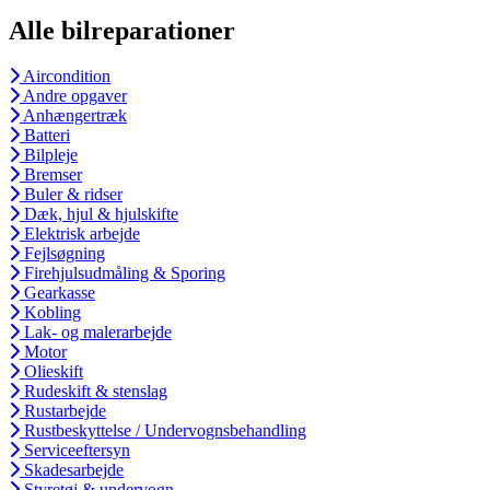
Alle bilreparationer
Aircondition
Andre opgaver
Anhængertræk
Batteri
Bilpleje
Bremser
Buler & ridser
Dæk, hjul & hjulskifte
Elektrisk arbejde
Fejlsøgning
Firehjulsudmåling & Sporing
Gearkasse
Kobling
Lak- og malerarbejde
Motor
Olieskift
Rudeskift & stenslag
Rustarbejde
Rustbeskyttelse / Undervognsbehandling
Serviceeftersyn
Skadesarbejde
Styretøj & undervogn