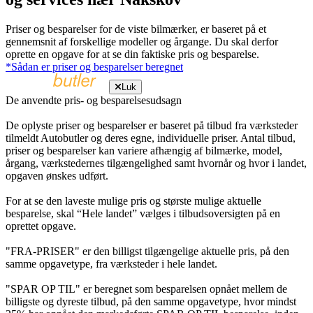
Priser og besparelser for de viste bilmærker, er baseret på et
gennemsnit af forskellige modeller og årgange. Du skal derfor
oprette en opgave for at se din faktiske pris og besparelse.
*Sådan er priser og besparelser beregnet
Luk
De anvendte pris- og besparelsesudsagn
De oplyste priser og besparelser er baseret på tilbud fra værksteder
tilmeldt Autobutler og deres egne, individuelle priser. Antal tilbud,
priser og besparelser kan variere afhængig af bilmærke, model,
årgang, værkstedernes tilgængelighed samt hvornår og hvor i landet,
opgaven ønskes udført.
For at se den laveste mulige pris og største mulige aktuelle
besparelse, skal “Hele landet” vælges i tilbudsoversigten på en
oprettet opgave.
"FRA-PRISER" er den billigst tilgængelige aktuelle pris, på den
samme opgavetype, fra værksteder i hele landet.
"SPAR OP TIL" er beregnet som besparelsen opnået mellem de
billigste og dyreste tilbud, på den samme opgavetype, hvor mindst