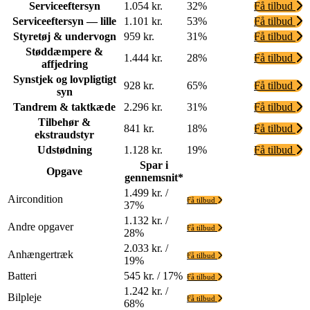
Serviceeftersyn
1.054 kr.
32%
Få tilbud
Serviceeftersyn — lille
1.101 kr.
53%
Få tilbud
Styretøj & undervogn
959 kr.
31%
Få tilbud
Støddæmpere &
1.444 kr.
28%
Få tilbud
affjedring
Synstjek og lovpligtigt
928 kr.
65%
Få tilbud
syn
Tandrem & taktkæde
2.296 kr.
31%
Få tilbud
Tilbehør &
841 kr.
18%
Få tilbud
ekstraudstyr
Udstødning
1.128 kr.
19%
Få tilbud
Spar i
Opgave
gennemsnit*
1.499 kr. /
Aircondition
Få tilbud
37%
1.132 kr. /
Andre opgaver
Få tilbud
28%
2.033 kr. /
Anhængertræk
Få tilbud
19%
Batteri
545 kr. / 17%
Få tilbud
1.242 kr. /
Bilpleje
Få tilbud
68%