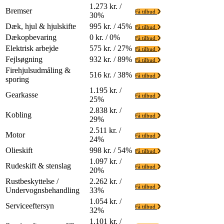
1.273 kr. /
Bremser
Få tilbud
30%
Dæk, hjul & hjulskifte
995 kr. / 45%
Få tilbud
Dækopbevaring
0 kr. / 0%
Få tilbud
Elektrisk arbejde
575 kr. / 27%
Få tilbud
Fejlsøgning
932 kr. / 89%
Få tilbud
Firehjulsudmåling &
516 kr. / 38%
Få tilbud
sporing
1.195 kr. /
Gearkasse
Få tilbud
25%
2.838 kr. /
Kobling
Få tilbud
29%
2.511 kr. /
Motor
Få tilbud
24%
Olieskift
998 kr. / 54%
Få tilbud
1.097 kr. /
Rudeskift & stenslag
Få tilbud
20%
Rustbeskyttelse /
2.262 kr. /
Få tilbud
Undervognsbehandling
33%
1.054 kr. /
Serviceeftersyn
Få tilbud
32%
1.101 kr. /