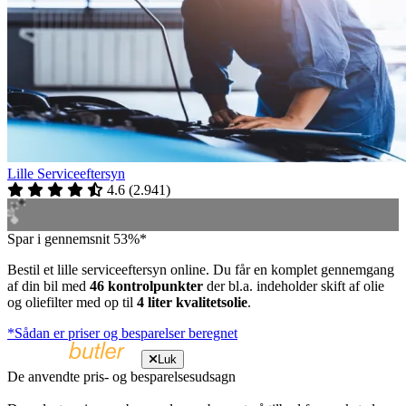
Lille Serviceeftersyn
4.6
(
2.941
)
Spar i gennemsnit 53%*
Bestil et lille serviceeftersyn online. Du får en komplet gennemgang
af din bil med
46 kontrolpunkter
der bl.a. indeholder skift af olie
og oliefilter med op til
4 liter kvalitetsolie
.
*Sådan er priser og besparelser beregnet
Luk
De anvendte pris- og besparelsesudsagn