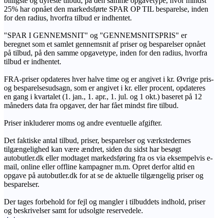
billigste og dyreste tilbud, på den samme opgavetype, hvor mindst
25% har opnået den markedsførte SPAR OP TIL besparelse, inden
for den radius, hvorfra tilbud er indhentet.
"SPAR I GENNEMSNIT" og "GENNEMSNITSPRIS" er
beregnet som et samlet gennemsnit af priser og besparelser opnået
på tilbud, på den samme opgavetype, inden for den radius, hvorfra
tilbud er indhentet.
FRA-priser opdateres hver halve time og er angivet i kr. Øvrige pris-
og besparelsesudsagn, som er angivet i kr. eller procent, opdateres
en gang i kvartalet (1. jan., 1. apr., 1. jul. og 1 okt.) baseret på 12
måneders data fra opgaver, der har fået mindst fire tilbud.
Priser inkluderer moms og andre eventuelle afgifter.
Det faktiske antal tilbud, priser, besparelser og værkstedernes
tilgængelighed kan være ændret, siden du sidst har besøgt
autobutler.dk eller modtaget markedsføring fra os via eksempelvis e-
mail, online eller offline kampagner m.m. Opret derfor altid en
opgave på autobutler.dk for at se de aktuelle tilgængelig priser og
besparelser.
Der tages forbehold for fejl og mangler i tilbuddets indhold, priser
og beskrivelser samt for udsolgte reservedele.