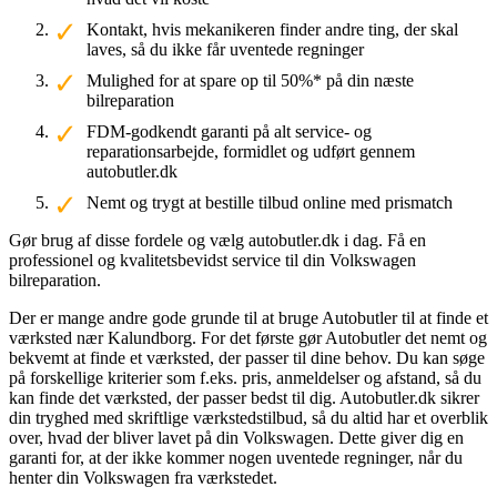
Kontakt, hvis mekanikeren finder andre ting, der skal
laves, så du ikke får uventede regninger
Mulighed for at spare op til 50%* på din næste
bilreparation
FDM-godkendt garanti på alt service- og
reparationsarbejde, formidlet og udført gennem
autobutler.dk
Nemt og trygt at bestille tilbud online med prismatch
Gør brug af disse fordele og vælg autobutler.dk i dag. Få en
professionel og kvalitetsbevidst service til din Volkswagen
bilreparation.
Der er mange andre gode grunde til at bruge Autobutler til at finde et
værksted nær Kalundborg. For det første gør Autobutler det nemt og
bekvemt at finde et værksted, der passer til dine behov. Du kan søge
på forskellige kriterier som f.eks. pris, anmeldelser og afstand, så du
kan finde det værksted, der passer bedst til dig. Autobutler.dk sikrer
din tryghed med skriftlige værkstedstilbud, så du altid har et overblik
over, hvad der bliver lavet på din Volkswagen. Dette giver dig en
garanti for, at der ikke kommer nogen uventede regninger, når du
henter din Volkswagen fra værkstedet.