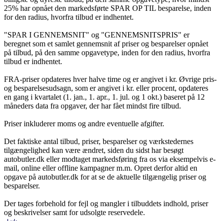
25% har opnået den markedsførte SPAR OP TIL besparelse, inden
for den radius, hvorfra tilbud er indhentet.
"SPAR I GENNEMSNIT" og "GENNEMSNITSPRIS" er
beregnet som et samlet gennemsnit af priser og besparelser opnået
på tilbud, på den samme opgavetype, inden for den radius, hvorfra
tilbud er indhentet.
FRA-priser opdateres hver halve time og er angivet i kr. Øvrige pris-
og besparelsesudsagn, som er angivet i kr. eller procent, opdateres
en gang i kvartalet (1. jan., 1. apr., 1. jul. og 1 okt.) baseret på 12
måneders data fra opgaver, der har fået mindst fire tilbud.
Priser inkluderer moms og andre eventuelle afgifter.
Det faktiske antal tilbud, priser, besparelser og værkstedernes
tilgængelighed kan være ændret, siden du sidst har besøgt
autobutler.dk eller modtaget markedsføring fra os via eksempelvis e-
mail, online eller offline kampagner m.m. Opret derfor altid en
opgave på autobutler.dk for at se de aktuelle tilgængelig priser og
besparelser.
Der tages forbehold for fejl og mangler i tilbuddets indhold, priser
og beskrivelser samt for udsolgte reservedele.