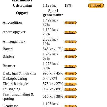
ekstraudstyr
Udstødning
1.128 kr.
19%
Få tilbud
Spar i
Opgave
gennemsnit*
1.499 kr. /
Aircondition
Få tilbud
37%
1.132 kr. /
Andre opgaver
Få tilbud
28%
2.033 kr. /
Anhængertræk
Få tilbud
19%
Batteri
545 kr. / 17%
Få tilbud
1.242 kr. /
Bilpleje
Få tilbud
68%
1.273 kr. /
Bremser
Få tilbud
30%
Dæk, hjul & hjulskifte
995 kr. / 45%
Få tilbud
Dækopbevaring
0 kr. / 0%
Få tilbud
Elektrisk arbejde
575 kr. / 27%
Få tilbud
Fejlsøgning
932 kr. / 89%
Få tilbud
Firehjulsudmåling &
516 kr. / 38%
Få tilbud
sporing
1.195 kr. /
Gearkasse
Få tilbud