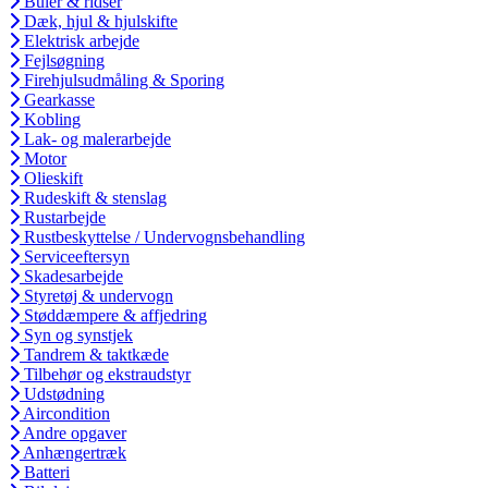
Buler & ridser
Dæk, hjul & hjulskifte
Elektrisk arbejde
Fejlsøgning
Firehjulsudmåling & Sporing
Gearkasse
Kobling
Lak- og malerarbejde
Motor
Olieskift
Rudeskift & stenslag
Rustarbejde
Rustbeskyttelse / Undervognsbehandling
Serviceeftersyn
Skadesarbejde
Styretøj & undervogn
Støddæmpere & affjedring
Syn og synstjek
Tandrem & taktkæde
Tilbehør og ekstraudstyr
Udstødning
Aircondition
Andre opgaver
Anhængertræk
Batteri