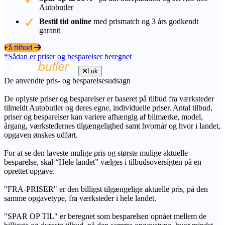
Autobutler
Bestil tid online
med prismatch og 3 års godkendt
garanti
Få tilbud
*Sådan er priser og besparelser beregnet
Luk
De anvendte pris- og besparelsesudsagn
De oplyste priser og besparelser er baseret på tilbud fra værksteder
tilmeldt Autobutler og deres egne, individuelle priser. Antal tilbud,
priser og besparelser kan variere afhængig af bilmærke, model,
årgang, værkstedernes tilgængelighed samt hvornår og hvor i landet,
opgaven ønskes udført.
For at se den laveste mulige pris og største mulige aktuelle
besparelse, skal “Hele landet” vælges i tilbudsoversigten på en
oprettet opgave.
"FRA-PRISER" er den billigst tilgængelige aktuelle pris, på den
samme opgavetype, fra værksteder i hele landet.
"SPAR OP TIL" er beregnet som besparelsen opnået mellem de