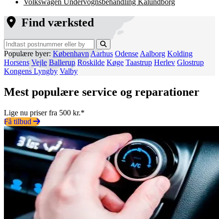
Volkswagen Undervognsbehandling Kalundborg
Find værksted
Populære byer:
København
Aarhus
Odense
Aalborg
Kolding
Horsens
Vejle
Ballerup
Roskilde
Køge
Taastrup
Herlev
Glostrup
Kongens Lyngby
Valby
Mest populære service og reparationer
Lige nu priser fra 500 kr.*
Få tilbud