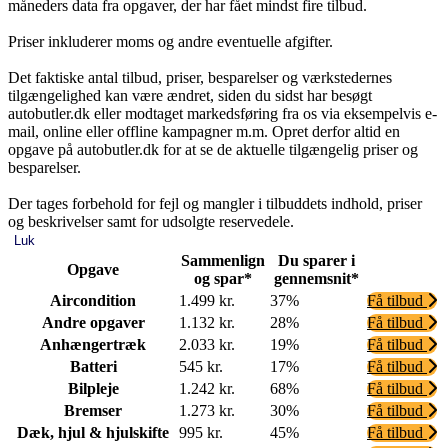
måneders data fra opgaver, der har fået mindst fire tilbud.
Priser inkluderer moms og andre eventuelle afgifter.
Det faktiske antal tilbud, priser, besparelser og værkstedernes
tilgængelighed kan være ændret, siden du sidst har besøgt
autobutler.dk eller modtaget markedsføring fra os via eksempelvis e-
mail, online eller offline kampagner m.m. Opret derfor altid en
opgave på autobutler.dk for at se de aktuelle tilgængelig priser og
besparelser.
Der tages forbehold for fejl og mangler i tilbuddets indhold, priser
og beskrivelser samt for udsolgte reservedele.
Luk
Sammenlign
Du sparer i
Opgave
og spar*
gennemsnit*
Aircondition
1.499 kr.
37%
Få tilbud
Andre opgaver
1.132 kr.
28%
Få tilbud
Anhængertræk
2.033 kr.
19%
Få tilbud
Batteri
545 kr.
17%
Få tilbud
Bilpleje
1.242 kr.
68%
Få tilbud
Bremser
1.273 kr.
30%
Få tilbud
Dæk, hjul & hjulskifte
995 kr.
45%
Få tilbud