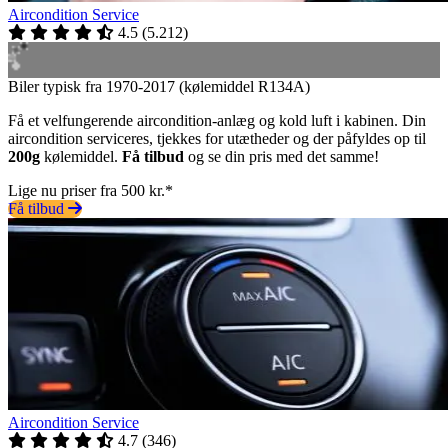
Aircondition Service
4.5
(
5.212
)
Biler typisk fra 1970-2017 (kølemiddel R134A)
Få et velfungerende aircondition-anlæg og kold luft i kabinen. Din
aircondition serviceres, tjekkes for utætheder og der påfyldes op til
200g
kølemiddel.
Få tilbud
og se din pris med det samme!
Lige nu priser fra 500 kr.*
Få tilbud
Aircondition Service
4.7
(
346
)