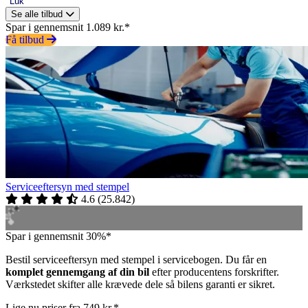
Luk
Se alle tilbud
Spar i gennemsnit 1.089 kr.*
Få tilbud
Serviceeftersyn med stempel
4.6
(
25.842
)
Spar i gennemsnit 30%*
Bestil serviceeftersyn med stempel i servicebogen. Du får en
komplet gennemgang af din bil
efter producentens forskrifter.
Værkstedet skifter alle krævede dele så bilens garanti er sikret.
Lige nu priser fra 749 kr.*