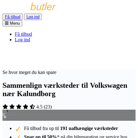
Få tilbud
Log ind
Menu
Få tilbud
Log ind
Se hvor meget du kan spare
Sammenlign værksteder til Volkswagen
nær Kalundborg
4.5
(
23
)
Få tilbud fra op til
191 uafhængige værksteder
Spar op til 50%
* på din bilreparation og service hos