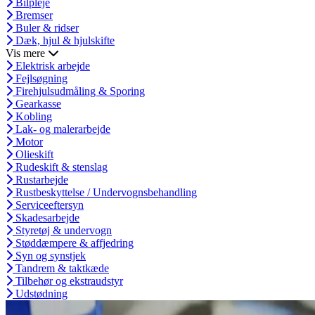
Bilpleje
Bremser
Buler & ridser
Dæk, hjul & hjulskifte
Vis mere
Elektrisk arbejde
Fejlsøgning
Firehjulsudmåling & Sporing
Gearkasse
Kobling
Lak- og malerarbejde
Motor
Olieskift
Rudeskift & stenslag
Rustarbejde
Rustbeskyttelse / Undervognsbehandling
Serviceeftersyn
Skadesarbejde
Styretøj & undervogn
Støddæmpere & affjedring
Syn og synstjek
Tandrem & taktkæde
Tilbehør og ekstraudstyr
Udstødning