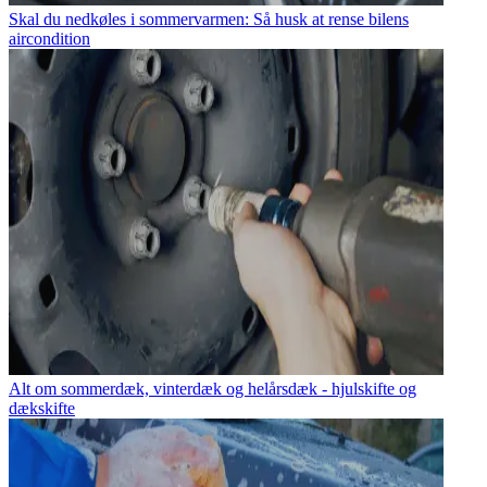
Skal du nedkøles i sommervarmen: Så husk at rense bilens
aircondition
Alt om sommerdæk, vinterdæk og helårsdæk - hjulskifte og
dækskifte