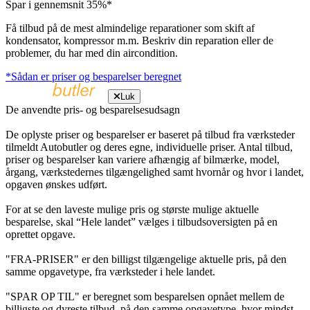
Spar i gennemsnit 35%*
Få tilbud på de mest almindelige reparationer som skift af
kondensator, kompressor m.m. Beskriv din reparation eller de
problemer, du har med din aircondition.
*Sådan er priser og besparelser beregnet
Luk
De anvendte pris- og besparelsesudsagn
De oplyste priser og besparelser er baseret på tilbud fra værksteder
tilmeldt Autobutler og deres egne, individuelle priser. Antal tilbud,
priser og besparelser kan variere afhængig af bilmærke, model,
årgang, værkstedernes tilgængelighed samt hvornår og hvor i landet,
opgaven ønskes udført.
For at se den laveste mulige pris og største mulige aktuelle
besparelse, skal “Hele landet” vælges i tilbudsoversigten på en
oprettet opgave.
"FRA-PRISER" er den billigst tilgængelige aktuelle pris, på den
samme opgavetype, fra værksteder i hele landet.
"SPAR OP TIL" er beregnet som besparelsen opnået mellem de
billigste og dyreste tilbud, på den samme opgavetype, hvor mindst