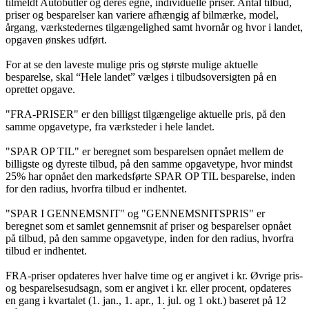
tilmeldt Autobutler og deres egne, individuelle priser. Antal tilbud,
priser og besparelser kan variere afhængig af bilmærke, model,
årgang, værkstedernes tilgængelighed samt hvornår og hvor i landet,
opgaven ønskes udført.
For at se den laveste mulige pris og største mulige aktuelle
besparelse, skal “Hele landet” vælges i tilbudsoversigten på en
oprettet opgave.
"FRA-PRISER" er den billigst tilgængelige aktuelle pris, på den
samme opgavetype, fra værksteder i hele landet.
"SPAR OP TIL" er beregnet som besparelsen opnået mellem de
billigste og dyreste tilbud, på den samme opgavetype, hvor mindst
25% har opnået den markedsførte SPAR OP TIL besparelse, inden
for den radius, hvorfra tilbud er indhentet.
"SPAR I GENNEMSNIT" og "GENNEMSNITSPRIS" er
beregnet som et samlet gennemsnit af priser og besparelser opnået
på tilbud, på den samme opgavetype, inden for den radius, hvorfra
tilbud er indhentet.
FRA-priser opdateres hver halve time og er angivet i kr. Øvrige pris-
og besparelsesudsagn, som er angivet i kr. eller procent, opdateres
en gang i kvartalet (1. jan., 1. apr., 1. jul. og 1 okt.) baseret på 12