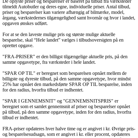
De oplyste priser og besparelser er baseret på tilbud fra værksteder
tilmeldt Autobutler og deres egne, individuelle priser. Antal tilbud,
priser og besparelser kan variere afhængig af bilmærke, model,
årgang, værkstedernes tilgængelighed samt hvornår og hvor i landet,
opgaven ønskes udført.
For at se den laveste mulige pris og største mulige aktuelle
besparelse, skal “Hele landet” vælges i tilbudsoversigten på en
oprettet opgave.
"FRA-PRISER" er den billigst tilgængelige aktuelle pris, på den
samme opgavetype, fra værksteder i hele landet.
"SPAR OP TIL" er beregnet som besparelsen opnået mellem de
billigste og dyreste tilbud, på den samme opgavetype, hvor mindst
25% har opnået den markedsførte SPAR OP TIL besparelse, inden
for den radius, hvorfra tilbud er indhentet.
"SPAR I GENNEMSNIT" og "GENNEMSNITSPRIS" er
beregnet som et samlet gennemsnit af priser og besparelser opnået
på tilbud, på den samme opgavetype, inden for den radius, hvorfra
tilbud er indhentet.
FRA-priser opdateres hver halve time og er angivet i kr. Øvrige pris-
og besparelsesudsagn, som er angivet i kr. eller procent, opdateres