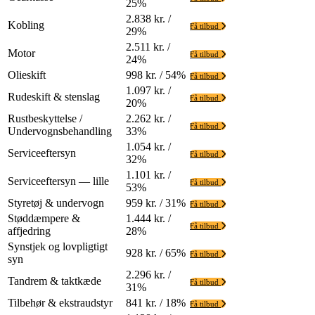
25%
2.838 kr. /
Kobling
Få tilbud
29%
2.511 kr. /
Motor
Få tilbud
24%
Olieskift
998 kr. / 54%
Få tilbud
1.097 kr. /
Rudeskift & stenslag
Få tilbud
20%
Rustbeskyttelse /
2.262 kr. /
Få tilbud
Undervognsbehandling
33%
1.054 kr. /
Serviceeftersyn
Få tilbud
32%
1.101 kr. /
Serviceeftersyn — lille
Få tilbud
53%
Styretøj & undervogn
959 kr. / 31%
Få tilbud
Støddæmpere &
1.444 kr. /
Få tilbud
affjedring
28%
Synstjek og lovpligtigt
928 kr. / 65%
Få tilbud
syn
2.296 kr. /
Tandrem & taktkæde
Få tilbud
31%
Tilbehør & ekstraudstyr
841 kr. / 18%
Få tilbud