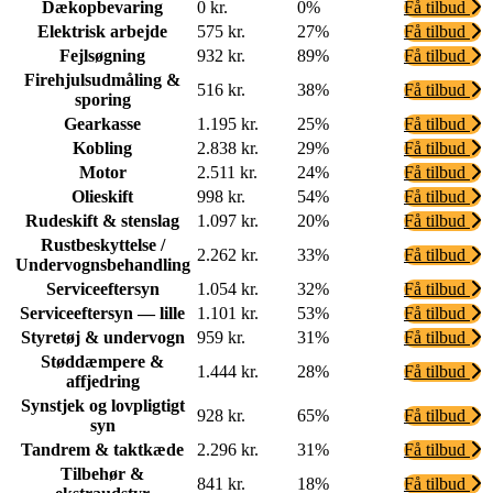
Dækopbevaring
0 kr.
0%
Få tilbud
Elektrisk arbejde
575 kr.
27%
Få tilbud
Fejlsøgning
932 kr.
89%
Få tilbud
Firehjulsudmåling &
516 kr.
38%
Få tilbud
sporing
Gearkasse
1.195 kr.
25%
Få tilbud
Kobling
2.838 kr.
29%
Få tilbud
Motor
2.511 kr.
24%
Få tilbud
Olieskift
998 kr.
54%
Få tilbud
Rudeskift & stenslag
1.097 kr.
20%
Få tilbud
Rustbeskyttelse /
2.262 kr.
33%
Få tilbud
Undervognsbehandling
Serviceeftersyn
1.054 kr.
32%
Få tilbud
Serviceeftersyn — lille
1.101 kr.
53%
Få tilbud
Styretøj & undervogn
959 kr.
31%
Få tilbud
Støddæmpere &
1.444 kr.
28%
Få tilbud
affjedring
Synstjek og lovpligtigt
928 kr.
65%
Få tilbud
syn
Tandrem & taktkæde
2.296 kr.
31%
Få tilbud
Tilbehør &
841 kr.
18%
Få tilbud