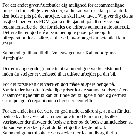
For det andet giver Autobutler dig mulighed for at sammenligne
priser på forskellige værksteder, så du kan være sikker på, at du får
den bedste pris på det arbejde, du skal have lavet. Vi giver dig ekstra
tryghed med vores FDM-godkendte garanti på alt service- og
reparationsarbejde, der formidles og udføres gennem autobutler.dk.
Det er altid en god idé at sammenligne priser på netop din
bilreparation for at sikre, at du ved, hvor meget du potentielt kan
spare.
Sammenlign tilbud til din Volkswagen nær Kalundborg med
Autobutler
Der er mange gode grunde til at sammenligne værkstedstilbud,
inden du vælger et værksted til at udføre arbejdet på din bil.
For det første kan det være en god måde at spare penge på.
Værksteder har ofte forskellige priser for de samme ydelser, så ved
at sammenligne tilbud kan du finde det billigste tilbud og dermed
spare penge på reparationen eller serviceudgiften.
For det andet kan det være en god måde at sikre sig, at man får den
bedste kvalitet. Ved at sammenligne tilbud kan du se, hvilke
værksteder der tilbyder de bedste priser og de bedste anmeldelser, så
du kan være sikker på, at du får et godt arbejde udført.
Sammenlign nemt lokale værksteder nær Kalundborg til din