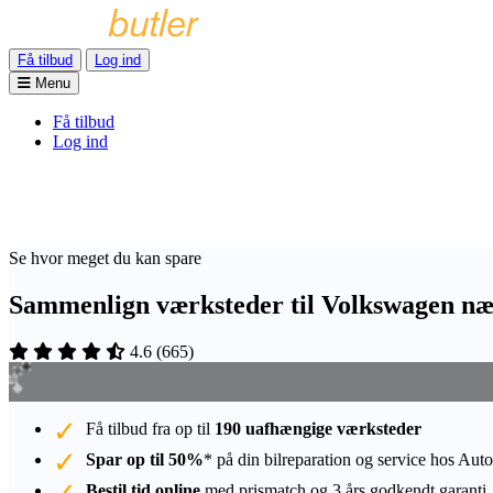
Få tilbud
Log ind
Menu
Få tilbud
Log ind
Se hvor meget du kan spare
Sammenlign værksteder til Volkswagen n
4.6
(
665
)
Få tilbud fra op til
190 uafhængige værksteder
Spar op til 50%
* på din bilreparation og service hos Auto
Bestil tid online
med prismatch og 3 års godkendt garanti