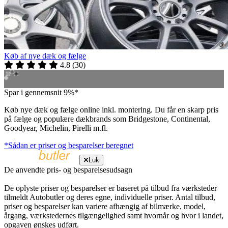
Køb af nye dæk og fælge
4.8
(
30
)
Spar i gennemsnit 9%*
Køb nye dæk og fælge online inkl. montering. Du får en skarp pris
på fælge og populære dækbrands som Bridgestone, Continental,
Goodyear, Michelin, Pirelli m.fl.
*Sådan er priser og besparelser beregnet
Luk
De anvendte pris- og besparelsesudsagn
De oplyste priser og besparelser er baseret på tilbud fra værksteder
tilmeldt Autobutler og deres egne, individuelle priser. Antal tilbud,
priser og besparelser kan variere afhængig af bilmærke, model,
årgang, værkstedernes tilgængelighed samt hvornår og hvor i landet,
opgaven ønskes udført.