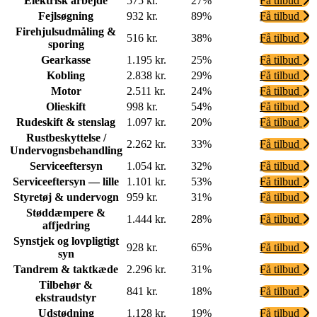
Elektrisk arbejde
575 kr.
27%
Få tilbud
Fejlsøgning
932 kr.
89%
Få tilbud
Firehjulsudmåling &
516 kr.
38%
Få tilbud
sporing
Gearkasse
1.195 kr.
25%
Få tilbud
Kobling
2.838 kr.
29%
Få tilbud
Motor
2.511 kr.
24%
Få tilbud
Olieskift
998 kr.
54%
Få tilbud
Rudeskift & stenslag
1.097 kr.
20%
Få tilbud
Rustbeskyttelse /
2.262 kr.
33%
Få tilbud
Undervognsbehandling
Serviceeftersyn
1.054 kr.
32%
Få tilbud
Serviceeftersyn — lille
1.101 kr.
53%
Få tilbud
Styretøj & undervogn
959 kr.
31%
Få tilbud
Støddæmpere &
1.444 kr.
28%
Få tilbud
affjedring
Synstjek og lovpligtigt
928 kr.
65%
Få tilbud
syn
Tandrem & taktkæde
2.296 kr.
31%
Få tilbud
Tilbehør &
841 kr.
18%
Få tilbud
ekstraudstyr
Udstødning
1.128 kr.
19%
Få tilbud