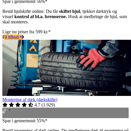
Spar i gennemsnit 56%*
Bestil hjulskifte online. Du får
skiftet hjul
, tjekket dæktryk og
visuel
kontrol af bl.a. bremserne.
Husk at medbringe de hjul, som
skal monteres.
Lige nu priser fra 599 kr.*
Få tilbud
Montering af dæk (dækskifte)
4.7
(
1.929
)
Spar i gennemsnit 55%*
Bestil montering af dæk online. Du medbringer dæk til montering på