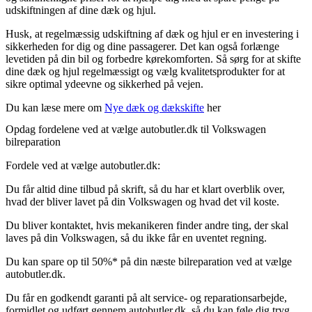
udskiftningen af dine dæk og hjul.
Husk, at regelmæssig udskiftning af dæk og hjul er en investering i
sikkerheden for dig og dine passagerer. Det kan også forlænge
levetiden på din bil og forbedre kørekomforten. Så sørg for at skifte
dine dæk og hjul regelmæssigt og vælg kvalitetsprodukter for at
sikre optimal ydeevne og sikkerhed på vejen.
Du kan læse mere om
Nye dæk og dækskifte
her
Opdag fordelene ved at vælge autobutler.dk til Volkswagen
bilreparation
Fordele ved at vælge autobutler.dk:
Du får altid dine tilbud på skrift, så du har et klart overblik over,
hvad der bliver lavet på din Volkswagen og hvad det vil koste.
Du bliver kontaktet, hvis mekanikeren finder andre ting, der skal
laves på din Volkswagen, så du ikke får en uventet regning.
Du kan spare op til 50%* på din næste bilreparation ved at vælge
autobutler.dk.
Du får en godkendt garanti på alt service- og reparationsarbejde,
formidlet og udført gennem autobutler.dk, så du kan føle dig tryg