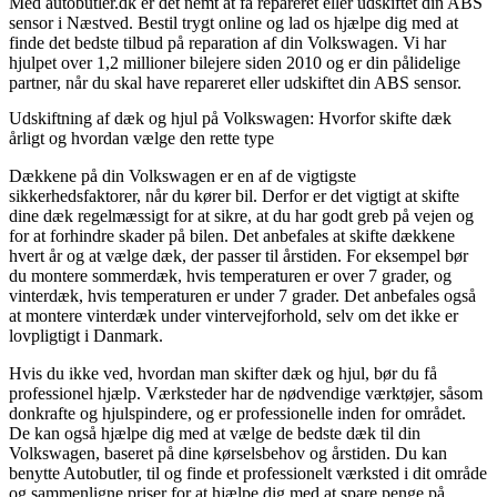
Med autobutler.dk er det nemt at få repareret eller udskiftet din ABS
sensor i Næstved. Bestil trygt online og lad os hjælpe dig med at
finde det bedste tilbud på reparation af din Volkswagen. Vi har
hjulpet over 1,2 millioner bilejere siden 2010 og er din pålidelige
partner, når du skal have repareret eller udskiftet din ABS sensor.
Udskiftning af dæk og hjul på Volkswagen: Hvorfor skifte dæk
årligt og hvordan vælge den rette type
Dækkene på din Volkswagen er en af de vigtigste
sikkerhedsfaktorer, når du kører bil. Derfor er det vigtigt at skifte
dine dæk regelmæssigt for at sikre, at du har godt greb på vejen og
for at forhindre skader på bilen. Det anbefales at skifte dækkene
hvert år og at vælge dæk, der passer til årstiden. For eksempel bør
du montere sommerdæk, hvis temperaturen er over 7 grader, og
vinterdæk, hvis temperaturen er under 7 grader. Det anbefales også
at montere vinterdæk under vintervejforhold, selv om det ikke er
lovpligtigt i Danmark.
Hvis du ikke ved, hvordan man skifter dæk og hjul, bør du få
professionel hjælp. Værksteder har de nødvendige værktøjer, såsom
donkrafte og hjulspindere, og er professionelle inden for området.
De kan også hjælpe dig med at vælge de bedste dæk til din
Volkswagen, baseret på dine kørselsbehov og årstiden. Du kan
benytte Autobutler, til og finde et professionelt værksted i dit område
og sammenligne priser for at hjælpe dig med at spare penge på