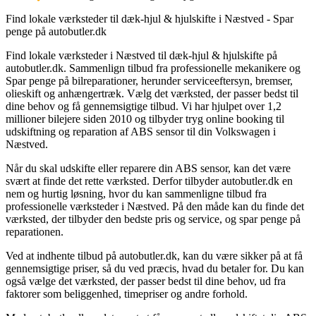
Find lokale værksteder til dæk-hjul & hjulskifte i Næstved - Spar
penge på autobutler.dk
Find lokale værksteder i Næstved til dæk-hjul & hjulskifte på
autobutler.dk. Sammenlign tilbud fra professionelle mekanikere og
Spar penge på bilreparationer, herunder serviceeftersyn, bremser,
olieskift og anhængertræk. Vælg det værksted, der passer bedst til
dine behov og få gennemsigtige tilbud. Vi har hjulpet over 1,2
millioner bilejere siden 2010 og tilbyder tryg online booking til
udskiftning og reparation af ABS sensor til din Volkswagen i
Næstved.
Når du skal udskifte eller reparere din ABS sensor, kan det være
svært at finde det rette værksted. Derfor tilbyder autobutler.dk en
nem og hurtig løsning, hvor du kan sammenligne tilbud fra
professionelle værksteder i Næstved. På den måde kan du finde det
værksted, der tilbyder den bedste pris og service, og spar penge på
reparationen.
Ved at indhente tilbud på autobutler.dk, kan du være sikker på at få
gennemsigtige priser, så du ved præcis, hvad du betaler for. Du kan
også vælge det værksted, der passer bedst til dine behov, ud fra
faktorer som beliggenhed, timepriser og andre forhold.