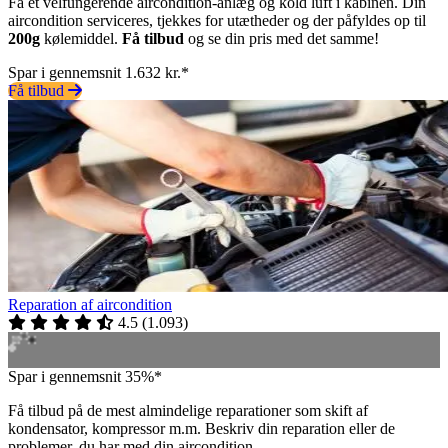
Få et velfungerende aircondition-anlæg og kold luft i kabinen. Din
aircondition serviceres, tjekkes for utætheder og der påfyldes op til
200g
kølemiddel.
Få tilbud
og se din pris med det samme!
Spar i gennemsnit 1.632 kr.*
Få tilbud
Reparation af aircondition
4.5
(
1.093
)
Spar i gennemsnit 35%*
Få tilbud på de mest almindelige reparationer som skift af
kondensator, kompressor m.m. Beskriv din reparation eller de
problemer, du har med din aircondition.