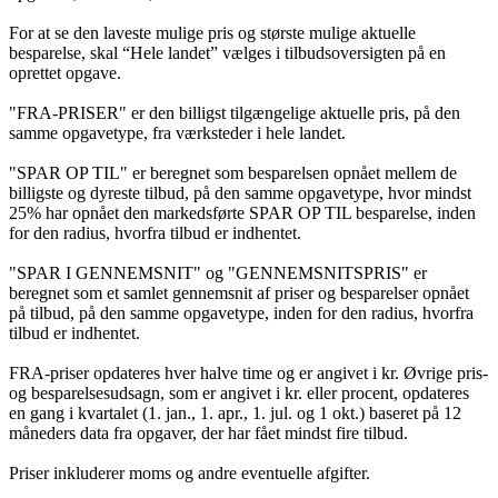
For at se den laveste mulige pris og største mulige aktuelle
besparelse, skal “Hele landet” vælges i tilbudsoversigten på en
oprettet opgave.
"FRA-PRISER" er den billigst tilgængelige aktuelle pris, på den
samme opgavetype, fra værksteder i hele landet.
"SPAR OP TIL" er beregnet som besparelsen opnået mellem de
billigste og dyreste tilbud, på den samme opgavetype, hvor mindst
25% har opnået den markedsførte SPAR OP TIL besparelse, inden
for den radius, hvorfra tilbud er indhentet.
"SPAR I GENNEMSNIT" og "GENNEMSNITSPRIS" er
beregnet som et samlet gennemsnit af priser og besparelser opnået
på tilbud, på den samme opgavetype, inden for den radius, hvorfra
tilbud er indhentet.
FRA-priser opdateres hver halve time og er angivet i kr. Øvrige pris-
og besparelsesudsagn, som er angivet i kr. eller procent, opdateres
en gang i kvartalet (1. jan., 1. apr., 1. jul. og 1 okt.) baseret på 12
måneders data fra opgaver, der har fået mindst fire tilbud.
Priser inkluderer moms og andre eventuelle afgifter.