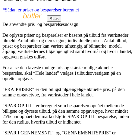
*Sådan er priser og besparelser beregnet
Luk
De anvendte pris- og besparelsesudsagn
De oplyste priser og besparelser er baseret på tilbud fra værksteder
tilmeldt Autobutler og deres egne, individuelle priser. Antal tilbud,
priser og besparelser kan variere afhængig af bilmærke, model,
årgang, værkstedernes tilgængelighed samt hvornår og hvor i landet,
opgaven ønskes udført.
For at se den laveste mulige pris og største mulige aktuelle
besparelse, skal “Hele landet” vælges i tilbudsoversigten på en
oprettet opgave.
"FRA-PRISER" er den billigst tilgængelige aktuelle pris, på den
samme opgavetype, fra værksteder i hele landet.
"SPAR OP TIL" er beregnet som besparelsen opnået mellem de
billigste og dyreste tilbud, på den samme opgavetype, hvor mindst
25% har opnået den markedsførte SPAR OP TIL besparelse, inden
for den radius, hvorfra tilbud er indhentet.
"SPAR I GENNEMSNIT" og "GENNEMSNITSPRIS" er