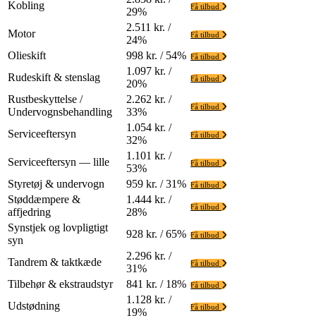
Kobling
Få tilbud
29%
2.511 kr. /
Motor
Få tilbud
24%
Olieskift
998 kr. / 54%
Få tilbud
1.097 kr. /
Rudeskift & stenslag
Få tilbud
20%
Rustbeskyttelse /
2.262 kr. /
Få tilbud
Undervognsbehandling
33%
1.054 kr. /
Serviceeftersyn
Få tilbud
32%
1.101 kr. /
Serviceeftersyn — lille
Få tilbud
53%
Styretøj & undervogn
959 kr. / 31%
Få tilbud
Støddæmpere &
1.444 kr. /
Få tilbud
affjedring
28%
Synstjek og lovpligtigt
928 kr. / 65%
Få tilbud
syn
2.296 kr. /
Tandrem & taktkæde
Få tilbud
31%
Tilbehør & ekstraudstyr
841 kr. / 18%
Få tilbud
1.128 kr. /
Udstødning
Få tilbud
19%