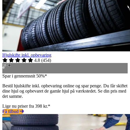
Hjulskifte inkl. opbevaring
4.8
(
454
)
Spar i gennemsnit 50%*
Bestil hjulskifte inkl. opbevaring online og spar penge. Du får skiftet
dine hjul og opbevaret de gamle hjul på værkstedet. Se din pris med
det samme.
Lige nu priser fra 398 kr.*
Få tilbud