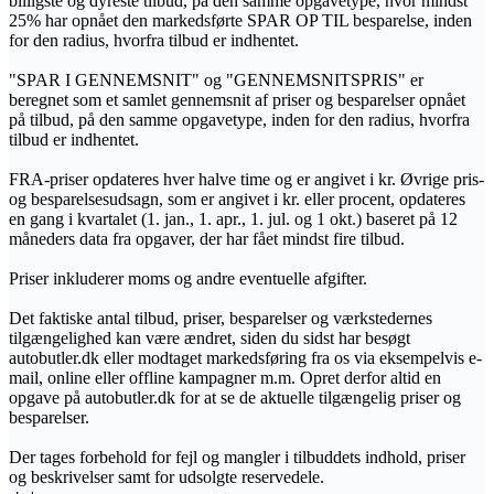
billigste og dyreste tilbud, på den samme opgavetype, hvor mindst
25% har opnået den markedsførte SPAR OP TIL besparelse, inden
for den radius, hvorfra tilbud er indhentet.
"SPAR I GENNEMSNIT" og "GENNEMSNITSPRIS" er
beregnet som et samlet gennemsnit af priser og besparelser opnået
på tilbud, på den samme opgavetype, inden for den radius, hvorfra
tilbud er indhentet.
FRA-priser opdateres hver halve time og er angivet i kr. Øvrige pris-
og besparelsesudsagn, som er angivet i kr. eller procent, opdateres
en gang i kvartalet (1. jan., 1. apr., 1. jul. og 1 okt.) baseret på 12
måneders data fra opgaver, der har fået mindst fire tilbud.
Priser inkluderer moms og andre eventuelle afgifter.
Det faktiske antal tilbud, priser, besparelser og værkstedernes
tilgængelighed kan være ændret, siden du sidst har besøgt
autobutler.dk eller modtaget markedsføring fra os via eksempelvis e-
mail, online eller offline kampagner m.m. Opret derfor altid en
opgave på autobutler.dk for at se de aktuelle tilgængelig priser og
besparelser.
Der tages forbehold for fejl og mangler i tilbuddets indhold, priser
og beskrivelser samt for udsolgte reservedele.