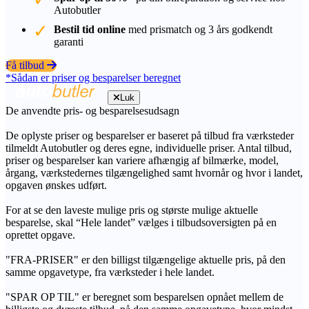
Autobutler
Bestil tid online
med prismatch og 3 års godkendt
garanti
Få tilbud
*Sådan er priser og besparelser beregnet
Luk
De anvendte pris- og besparelsesudsagn
De oplyste priser og besparelser er baseret på tilbud fra værksteder
tilmeldt Autobutler og deres egne, individuelle priser. Antal tilbud,
priser og besparelser kan variere afhængig af bilmærke, model,
årgang, værkstedernes tilgængelighed samt hvornår og hvor i landet,
opgaven ønskes udført.
For at se den laveste mulige pris og største mulige aktuelle
besparelse, skal “Hele landet” vælges i tilbudsoversigten på en
oprettet opgave.
"FRA-PRISER" er den billigst tilgængelige aktuelle pris, på den
samme opgavetype, fra værksteder i hele landet.
"SPAR OP TIL" er beregnet som besparelsen opnået mellem de