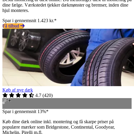
dine fælge. Værkstedet tjekker dækmønster og bremser, inden dine
hjul monteres.
Spar i gennemsnit 1.423 kr.*
Få tilbud
Køb af nye dæk
4.7
(
420
)
Spar i gennemsnit 13%*
Køb dine dæk online inkl. montering og få skarpe priser på
populære mærker som Bridgestone, Continental, Goodyear,
Michelin, Pirelli m.fl.