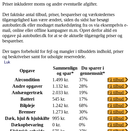
Priser inkluderer moms og andre eventuelle afgifter.
Det faktiske antal tilbud, priser, besparelser og værkstedernes
tilgængelighed kan være ændret, siden du sidst har besøgt
autobutler.dk eller modtaget markedsføring fra os via eksempelvis e-
mail, online eller offline kampagner m.m. Opret derfor altid en
opgave på autobutler.dk for at se de aktuelle tilgængelig priser og
besparelser.
Der tages forbehold for fejl og mangler i tilbuddets indhold, priser
og beskrivelser samt for udsolgte reservedele.
Luk
Sammenlign
Du sparer i
Opgave
og spar*
gennemsnit*
Aircondition
1.499 kr.
37%
Få tilbud
Andre opgaver
1.132 kr.
28%
Få tilbud
Anhængertræk
2.033 kr.
19%
Få tilbud
Batteri
545 kr.
17%
Få tilbud
Bilpleje
1.242 kr.
68%
Få tilbud
Bremser
1.273 kr.
30%
Få tilbud
Dæk, hjul & hjulskifte
995 kr.
45%
Få tilbud
Dækopbevaring
0 kr.
0%
Få tilbud