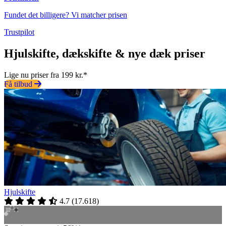
Fundet det billigere? Vi matcher prisen
Trustpilot
Hjulskifte, dækskifte & nye dæk priser
Lige nu priser fra 199 kr.*
Få tilbud
Hjulskifte
4.7
(
17.618
)