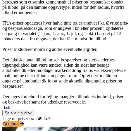
beregnet som et samlet gennemsnit af priser og besparelser opnået
på tilbud, på den samme opgavetype, inden for den radius, hvorfra
tilbud er indhentet.
FRA-priser opdateres hver halve time og er angivet i kr. Øvrige pris-
og besparelsesudsagn, som er angivet i kr. eller procent, opdateres
en gang i kvartalet (1. jan., 1. apr., 1. jul. og 1 okt.) baseret på 12
måneders data fra opgaver, der har fået mindst fire tilbud.
Priser inkluderer moms og andre eventuelle afgifter.
Det faktiske antal tilbud, priser, besparelser og værkstedernes
tilgængelighed kan være ændret, siden du sidst har besøgt
autobutler.dk eller modtaget markedsføring fra os via eksempelvis e-
mail, online eller offline kampagner m.m. Opret derfor altid en
opgave på autobutler.dk for at se de aktuelle tilgængelig priser og
besparelser.
Der tages forbehold for fejl og mangler i tilbuddets indhold, priser
og beskrivelser samt for udsolgte reservedele.
Luk
Se alle tilbud
Lige nu priser fra 249 kr.*
Få tilbud