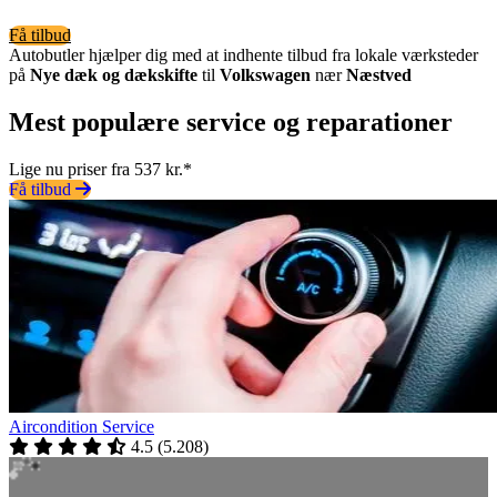
Få tilbud
Autobutler hjælper dig med at indhente tilbud fra lokale værksteder
på
Nye dæk og dækskifte
til
Volkswagen
nær
Næstved
Mest populære service og reparationer
Lige nu priser fra 537 kr.*
Få tilbud
Aircondition Service
4.5
(
5.208
)