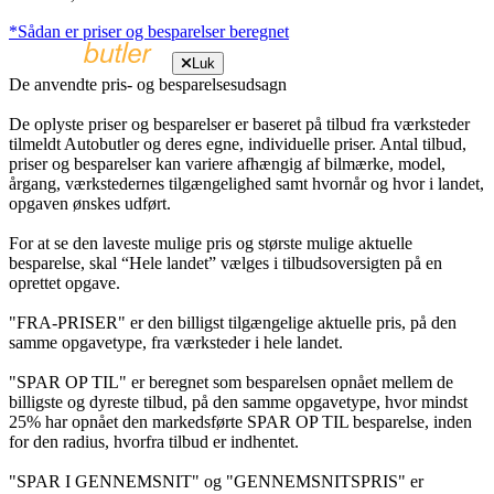
*Sådan er priser og besparelser beregnet
Luk
De anvendte pris- og besparelsesudsagn
De oplyste priser og besparelser er baseret på tilbud fra værksteder
tilmeldt Autobutler og deres egne, individuelle priser. Antal tilbud,
priser og besparelser kan variere afhængig af bilmærke, model,
årgang, værkstedernes tilgængelighed samt hvornår og hvor i landet,
opgaven ønskes udført.
For at se den laveste mulige pris og største mulige aktuelle
besparelse, skal “Hele landet” vælges i tilbudsoversigten på en
oprettet opgave.
"FRA-PRISER" er den billigst tilgængelige aktuelle pris, på den
samme opgavetype, fra værksteder i hele landet.
"SPAR OP TIL" er beregnet som besparelsen opnået mellem de
billigste og dyreste tilbud, på den samme opgavetype, hvor mindst
25% har opnået den markedsførte SPAR OP TIL besparelse, inden
for den radius, hvorfra tilbud er indhentet.
"SPAR I GENNEMSNIT" og "GENNEMSNITSPRIS" er