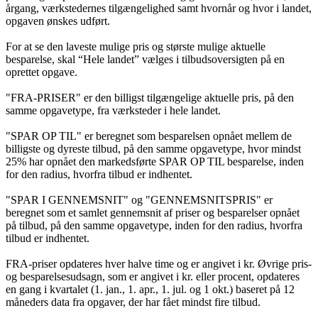
årgang, værkstedernes tilgængelighed samt hvornår og hvor i landet,
opgaven ønskes udført.
For at se den laveste mulige pris og største mulige aktuelle
besparelse, skal “Hele landet” vælges i tilbudsoversigten på en
oprettet opgave.
"FRA-PRISER" er den billigst tilgængelige aktuelle pris, på den
samme opgavetype, fra værksteder i hele landet.
"SPAR OP TIL" er beregnet som besparelsen opnået mellem de
billigste og dyreste tilbud, på den samme opgavetype, hvor mindst
25% har opnået den markedsførte SPAR OP TIL besparelse, inden
for den radius, hvorfra tilbud er indhentet.
"SPAR I GENNEMSNIT" og "GENNEMSNITSPRIS" er
beregnet som et samlet gennemsnit af priser og besparelser opnået
på tilbud, på den samme opgavetype, inden for den radius, hvorfra
tilbud er indhentet.
FRA-priser opdateres hver halve time og er angivet i kr. Øvrige pris-
og besparelsesudsagn, som er angivet i kr. eller procent, opdateres
en gang i kvartalet (1. jan., 1. apr., 1. jul. og 1 okt.) baseret på 12
måneders data fra opgaver, der har fået mindst fire tilbud.