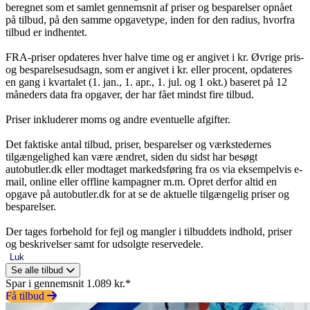
beregnet som et samlet gennemsnit af priser og besparelser opnået
på tilbud, på den samme opgavetype, inden for den radius, hvorfra
tilbud er indhentet.
FRA-priser opdateres hver halve time og er angivet i kr. Øvrige pris-
og besparelsesudsagn, som er angivet i kr. eller procent, opdateres
en gang i kvartalet (1. jan., 1. apr., 1. jul. og 1 okt.) baseret på 12
måneders data fra opgaver, der har fået mindst fire tilbud.
Priser inkluderer moms og andre eventuelle afgifter.
Det faktiske antal tilbud, priser, besparelser og værkstedernes
tilgængelighed kan være ændret, siden du sidst har besøgt
autobutler.dk eller modtaget markedsføring fra os via eksempelvis e-
mail, online eller offline kampagner m.m. Opret derfor altid en
opgave på autobutler.dk for at se de aktuelle tilgængelig priser og
besparelser.
Der tages forbehold for fejl og mangler i tilbuddets indhold, priser
og beskrivelser samt for udsolgte reservedele.
Luk
Se alle tilbud
Spar i gennemsnit 1.089 kr.*
Få tilbud