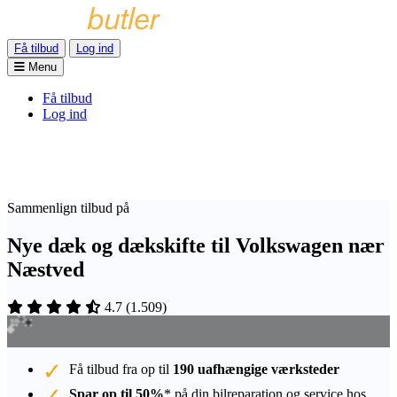
Få tilbud
Log ind
Menu
Få tilbud
Log ind
Sammenlign tilbud på
Nye dæk og dækskifte til Volkswagen nær
Næstved
4.7
(
1.509
)
Få tilbud fra op til
190 uafhængige værksteder
Spar op til 50%
* på din bilreparation og service hos