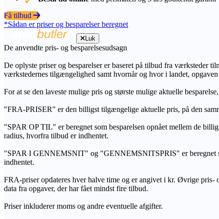
Få tilbud
*Sådan er priser og besparelser beregnet
Luk
De anvendte pris- og besparelsesudsagn
De oplyste priser og besparelser er baseret på tilbud fra værksteder ti
værkstedernes tilgængelighed samt hvornår og hvor i landet, opgaven
For at se den laveste mulige pris og største mulige aktuelle besparelse
"FRA-PRISER" er den billigst tilgængelige aktuelle pris, på den samm
"SPAR OP TIL" er beregnet som besparelsen opnået mellem de billig
radius, hvorfra tilbud er indhentet.
"SPAR I GENNEMSNIT" og "GENNEMSNITSPRIS" er beregnet som et sam
indhentet.
FRA-priser opdateres hver halve time og er angivet i kr. Øvrige pris- og
data fra opgaver, der har fået mindst fire tilbud.
Priser inkluderer moms og andre eventuelle afgifter.