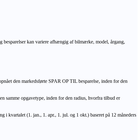
r og besparelser kan variere afhængig af bilmærke, model, årgang,
 opnået den markedsførte SPAR OP TIL besparelse, inden for den
amme opgavetype, inden for den radius, hvorfra tilbud er
i kvartalet (1. jan., 1. apr., 1. jul. og 1 okt.) baseret på 12 måneders