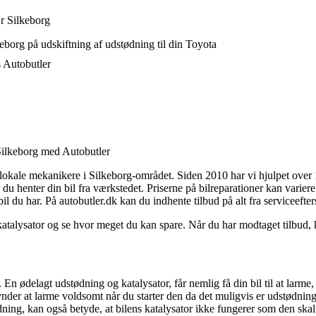
r Silkeborg
eborg på udskiftning af udstødning til din Toyota
s Autobutler
 Silkeborg med Autobutler
kale mekanikere i Silkeborg-området. Siden 2010 har vi hjulpet over 1,
 du henter din bil fra værkstedet. Priserne på bilreparationer kan varie
l du har. På autobutler.dk kan du indhente tilbud på alt fra serviceefters
alysator og se hvor meget du kan spare. Når du har modtaget tilbud, k
. En ødelagt udstødning og katalysator, får nemlig få din bil til at larme, 
gynder at larme voldsomt når du starter den da det muligvis er udstødnin
dning, kan også betyde, at bilens katalysator ikke fungerer som den skal