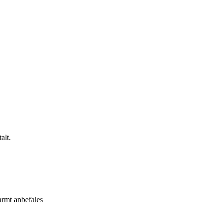
alt.
varmt anbefales