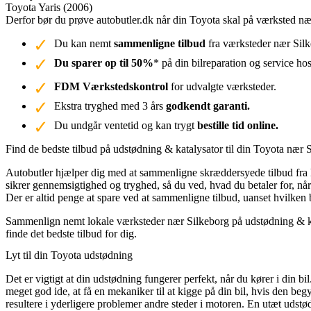
Toyota Yaris (2006)
Derfor bør du prøve autobutler.dk når din Toyota skal på værksted næ
Du kan nemt
sammenligne tilbud
fra værksteder nær Silk
Du sparer op til 50%
* på din bilreparation og service ho
FDM Værkstedskontrol
for udvalgte værksteder.
Ekstra tryghed med 3 års
godkendt garanti.
Du undgår ventetid og kan trygt
bestille tid online.
Find de bedste tilbud på udstødning & katalysator til din Toyota nær
Autobutler hjælper dig med at sammenligne skræddersyede tilbud fra lo
sikrer gennemsigtighed og tryghed, så du ved, hvad du betaler for, når
Der er altid penge at spare ved at sammenligne tilbud, uanset hvilken bi
Sammenlign nemt lokale værksteder nær Silkeborg på udstødning & kat
finde det bedste tilbud for dig.
Lyt til din Toyota udstødning
Det er vigtigt at din udstødning fungerer perfekt, når du kører i din bil
meget god ide, at få en mekaniker til at kigge på din bil, hvis den be
resultere i yderligere problemer andre steder i motoren. En utæt udstø