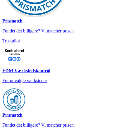
Prismatch
Fundet det billigere? Vi matcher prisen
Trustpilot
FDM Værkstedskontrol
For udvalgte værksteder
Prismatch
Fundet det billigere? Vi matcher prisen