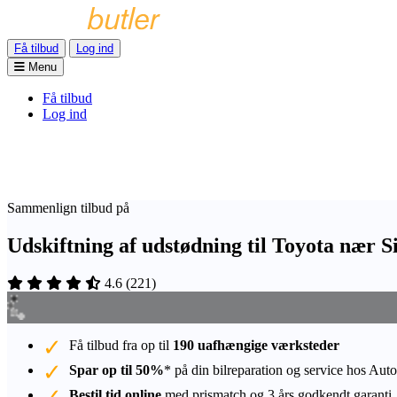
Få tilbud
Log ind
Menu
Få tilbud
Log ind
Sammenlign tilbud på
Udskiftning af udstødning til Toyota nær S
4.6
(
221
)
Få tilbud fra op til
190 uafhængige værksteder
Spar op til 50%
* på din bilreparation og service hos Auto
Bestil tid online
med prismatch og 3 års godkendt garanti