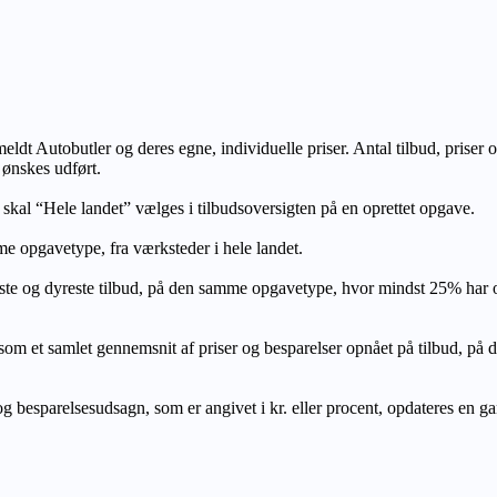
lmeldt Autobutler og deres egne, individuelle priser. Antal tilbud, prise
 ønskes udført.
, skal “Hele landet” vælges i tilbudsoversigten på en oprettet opgave.
e opgavetype, fra værksteder i hele landet.
ste og dyreste tilbud, på den samme opgavetype, hvor mindst 25% har
let gennemsnit af priser og besparelser opnået på tilbud, på den s
 besparelsesudsagn, som er angivet i kr. eller procent, opdateres en gang 