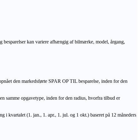
r og besparelser kan variere afhængig af bilmærke, model, årgang,
 opnået den markedsførte SPAR OP TIL besparelse, inden for den
amme opgavetype, inden for den radius, hvorfra tilbud er
i kvartalet (1. jan., 1. apr., 1. jul. og 1 okt.) baseret på 12 måneders