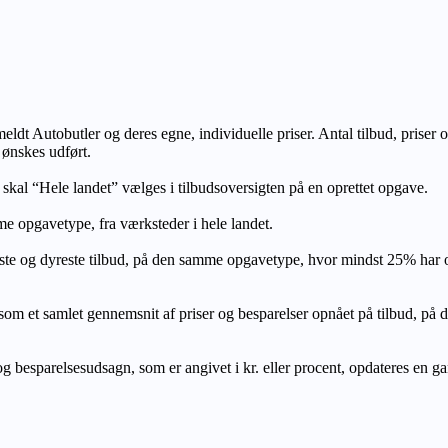
lmeldt Autobutler og deres egne, individuelle priser. Antal tilbud, prise
 ønskes udført.
, skal “Hele landet” vælges i tilbudsoversigten på en oprettet opgave.
e opgavetype, fra værksteder i hele landet.
ste og dyreste tilbud, på den samme opgavetype, hvor mindst 25% har
let gennemsnit af priser og besparelser opnået på tilbud, på den s
 besparelsesudsagn, som er angivet i kr. eller procent, opdateres en gang 