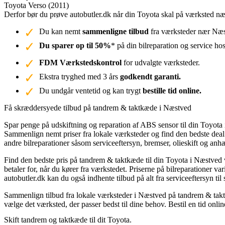
Toyota Verso (2011)
Derfor bør du prøve autobutler.dk når din Toyota skal på værksted 
Du kan nemt
sammenligne tilbud
fra værksteder nær Næst
Du sparer op til 50%
* på din bilreparation og service ho
FDM Værkstedskontrol
for udvalgte værksteder.
Ekstra tryghed med 3 års
godkendt garanti.
Du undgår ventetid og kan trygt
bestille tid online.
Få skræddersyede tilbud på tandrem & taktkæde i Næstved
Spar penge på udskiftning og reparation af ABS sensor til din Toyota 
Sammenlign nemt priser fra lokale værksteder og find den bedste deal p
andre bilreparationer såsom serviceeftersyn, bremser, olieskift og anh
Find den bedste pris på tandrem & taktkæde til din Toyota i Næstved 
betaler for, når du kører fra værkstedet. Priserne på bilreparationer
autobutler.dk kan du også indhente tilbud på alt fra serviceeftersyn ti
Sammenlign tilbud fra lokale værksteder i Næstved på tandrem & taktk
vælge det værksted, der passer bedst til dine behov. Bestil en tid onli
Skift tandrem og taktkæde til dit Toyota.