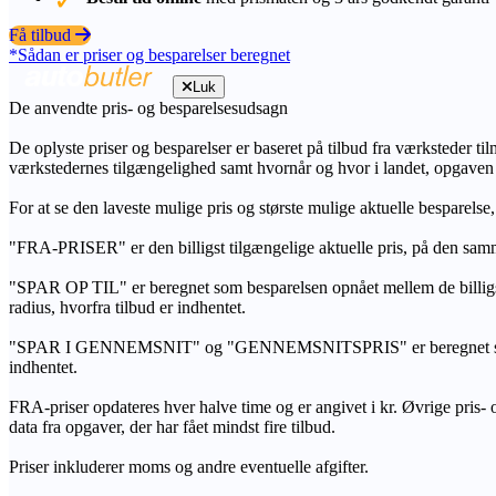
Få tilbud
*Sådan er priser og besparelser beregnet
Luk
De anvendte pris- og besparelsesudsagn
De oplyste priser og besparelser er baseret på tilbud fra værksteder ti
værkstedernes tilgængelighed samt hvornår og hvor i landet, opgaven
For at se den laveste mulige pris og største mulige aktuelle besparelse
"FRA-PRISER" er den billigst tilgængelige aktuelle pris, på den samm
"SPAR OP TIL" er beregnet som besparelsen opnået mellem de billig
radius, hvorfra tilbud er indhentet.
"SPAR I GENNEMSNIT" og "GENNEMSNITSPRIS" er beregnet som et sam
indhentet.
FRA-priser opdateres hver halve time og er angivet i kr. Øvrige pris- og
data fra opgaver, der har fået mindst fire tilbud.
Priser inkluderer moms og andre eventuelle afgifter.