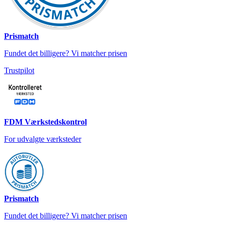
Prismatch
Fundet det billigere? Vi matcher prisen
Trustpilot
FDM Værkstedskontrol
For udvalgte værksteder
Prismatch
Fundet det billigere? Vi matcher prisen