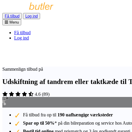
Få tilbud
Log ind
Menu
Få tilbud
Log ind
Sammenlign tilbud på
Udskiftning af tandrem eller taktkæde til
4.6
(
89
)
Få tilbud fra op til
190 uafhængige værksteder
Spar op til 50%
* på din bilreparation og service hos Auto
Bestil tid online
med prismatch og 3 års godkendt garanti