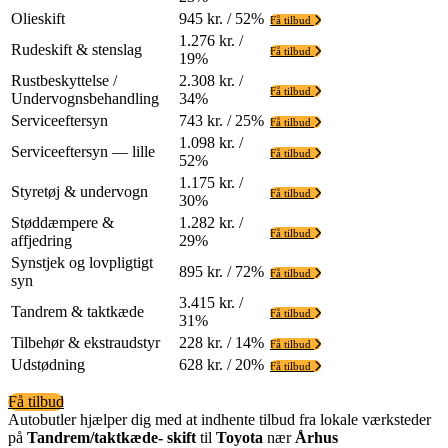
Olieskift
945 kr. / 52%
Få tilbud
1.276 kr. /
Rudeskift & stenslag
Få tilbud
19%
Rustbeskyttelse /
2.308 kr. /
Få tilbud
Undervognsbehandling
34%
Serviceeftersyn
743 kr. / 25%
Få tilbud
1.098 kr. /
Serviceeftersyn — lille
Få tilbud
52%
1.175 kr. /
Styretøj & undervogn
Få tilbud
30%
Støddæmpere &
1.282 kr. /
Få tilbud
affjedring
29%
Synstjek og lovpligtigt
895 kr. / 72%
Få tilbud
syn
3.415 kr. /
Tandrem & taktkæde
Få tilbud
31%
Tilbehør & ekstraudstyr
228 kr. / 14%
Få tilbud
Udstødning
628 kr. / 20%
Få tilbud
Få tilbud
Autobutler hjælper dig med at indhente tilbud fra lokale værksteder
på
Tandrem/taktkæde- skift
til
Toyota
nær
Århus