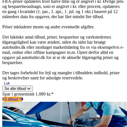
FRA-priser opdateres hver halve time og er angivet i kr. Øvrige pris-
og besparelsesudsagn, som er angivet i kr. eller procent, opdateres
en gang i kvartalet (1. jan., 1. apr., 1. jul. og 1 okt.) baseret på 12
måneders data fra opgaver, der har fået mindst fire tilbud.
Priser inkluderer moms og andre eventuelle afgifter.
Det faktiske antal tilbud, priser, besparelser og værkstedernes
tilgængelighed kan være ændret, siden du sidst har besøgt
autobutler.dk eller modtaget markedsføring fra os via eksempelvis e-
mail, online eller offline kampagner m.m. Opret derfor altid en
opgave på autobutler.dk for at se de aktuelle tilgængelig priser og
besparelser.
Der tages forbehold for fejl og mangler i tilbuddets indhold, priser
og beskrivelser samt for udsolgte reservedele.
Luk
Se alle tilbud
Spar i gennemsnit 1.089 kr.*
Få tilbud