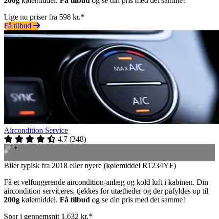
200g
kølemiddel.
Få tilbud
og se din pris med det samme!
Lige nu priser fra 598 kr.*
Få tilbud
Aircondition Service
4.7
(
348
)
Biler typisk fra 2018 eller nyere (kølemiddel R1234YF)
Få et velfungerende aircondition-anlæg og kold luft i kabinen. Din
aircondition serviceres, tjekkes for utætheder og der påfyldes op til
200g
kølemiddel.
Få tilbud
og se din pris med det samme!
Spar i gennemsnit 1.632 kr.*