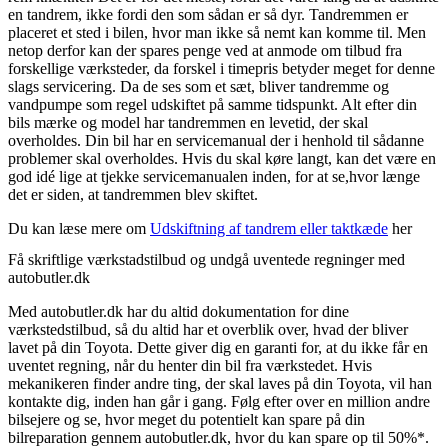
en tandrem, ikke fordi den som sådan er så dyr. Tandremmen er
placeret et sted i bilen, hvor man ikke så nemt kan komme til. Men
netop derfor kan der spares penge ved at anmode om tilbud fra
forskellige værksteder, da forskel i timepris betyder meget for denne
slags servicering. Da de ses som et sæt, bliver tandremme og
vandpumpe som regel udskiftet på samme tidspunkt. Alt efter din
bils mærke og model har tandremmen en levetid, der skal
overholdes. Din bil har en servicemanual der i henhold til sådanne
problemer skal overholdes. Hvis du skal køre langt, kan det være en
god idé lige at tjekke servicemanualen inden, for at se,hvor længe
det er siden, at tandremmen blev skiftet.
Du kan læse mere om
Udskiftning af tandrem eller taktkæde
her
Få skriftlige værkstadstilbud og undgå uventede regninger med
autobutler.dk
Med autobutler.dk har du altid dokumentation for dine
værkstedstilbud, så du altid har et overblik over, hvad der bliver
lavet på din Toyota. Dette giver dig en garanti for, at du ikke får en
uventet regning, når du henter din bil fra værkstedet. Hvis
mekanikeren finder andre ting, der skal laves på din Toyota, vil han
kontakte dig, inden han går i gang. Følg efter over en million andre
bilsejere og se, hvor meget du potentielt kan spare på din
bilreparation gennem autobutler.dk, hvor du kan spare op til 50%*.