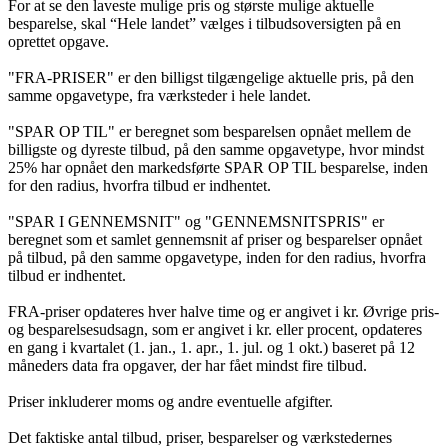
For at se den laveste mulige pris og største mulige aktuelle
besparelse, skal “Hele landet” vælges i tilbudsoversigten på en
oprettet opgave.
"FRA-PRISER" er den billigst tilgængelige aktuelle pris, på den
samme opgavetype, fra værksteder i hele landet.
"SPAR OP TIL" er beregnet som besparelsen opnået mellem de
billigste og dyreste tilbud, på den samme opgavetype, hvor mindst
25% har opnået den markedsførte SPAR OP TIL besparelse, inden
for den radius, hvorfra tilbud er indhentet.
"SPAR I GENNEMSNIT" og "GENNEMSNITSPRIS" er
beregnet som et samlet gennemsnit af priser og besparelser opnået
på tilbud, på den samme opgavetype, inden for den radius, hvorfra
tilbud er indhentet.
FRA-priser opdateres hver halve time og er angivet i kr. Øvrige pris-
og besparelsesudsagn, som er angivet i kr. eller procent, opdateres
en gang i kvartalet (1. jan., 1. apr., 1. jul. og 1 okt.) baseret på 12
måneders data fra opgaver, der har fået mindst fire tilbud.
Priser inkluderer moms og andre eventuelle afgifter.
Det faktiske antal tilbud, priser, besparelser og værkstedernes