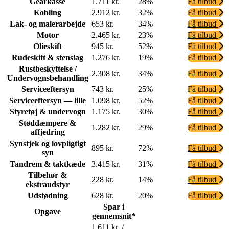
Gearkasse
1.711 kr.
28%
Få tilbud
Kobling
2.912 kr.
32%
Få tilbud
Lak- og malerarbejde
653 kr.
34%
Få tilbud
Motor
2.465 kr.
23%
Få tilbud
Olieskift
945 kr.
52%
Få tilbud
Rudeskift & stenslag
1.276 kr.
19%
Få tilbud
Rustbeskyttelse /
2.308 kr.
34%
Få tilbud
Undervognsbehandling
Serviceeftersyn
743 kr.
25%
Få tilbud
Serviceeftersyn — lille
1.098 kr.
52%
Få tilbud
Styretøj & undervogn
1.175 kr.
30%
Få tilbud
Støddæmpere &
1.282 kr.
29%
Få tilbud
affjedring
Synstjek og lovpligtigt
895 kr.
72%
Få tilbud
syn
Tandrem & taktkæde
3.415 kr.
31%
Få tilbud
Tilbehør &
228 kr.
14%
Få tilbud
ekstraudstyr
Udstødning
628 kr.
20%
Få tilbud
Spar i
Opgave
gennemsnit*
1.611 kr. /