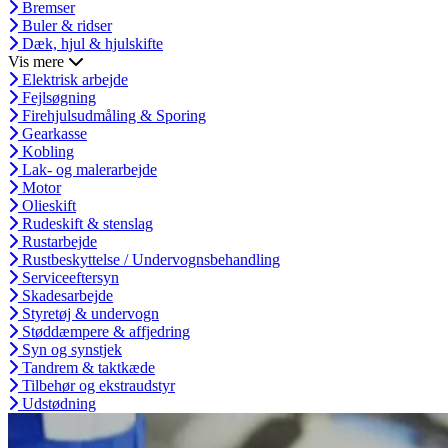
Bremser
Buler & ridser
Dæk, hjul & hjulskifte
Vis mere
Elektrisk arbejde
Fejlsøgning
Firehjulsudmåling & Sporing
Gearkasse
Kobling
Lak- og malerarbejde
Motor
Olieskift
Rudeskift & stenslag
Rustarbejde
Rustbeskyttelse / Undervognsbehandling
Serviceeftersyn
Skadesarbejde
Styretøj & undervogn
Støddæmpere & affjedring
Syn og synstjek
Tandrem & taktkæde
Tilbehør og ekstraudstyr
Udstødning