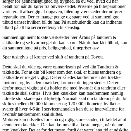
sørger for gennemsigtighed og tryghed, så du ved, hvad du har
betalt for, når du kører fra bilværkstedet. Priserne på bilreparationer
varierer alt afhængig af opgaven, bilen og værksteder der udfører
reparationen. Der er mange penge og spare ved at sammenligne
tilbud uanset hvilken bil du har. På autobutler.dk kan du indhente
tilbud på alt fra serviceeftersyn til stenslag.
Sammenlign nemt lokale værksteder nær Århus på tandrem &
taktkæde og se hvor meget du kan spare. Når du har fået tilbud, kan
du sammenligne på pris, beliggenhed, timepriser osv.
Spar tusindvis af kroner ved skift af tandrem på Toyota
Dette skal du vide og være opmærksom på ved din Tandrem &
taktkæde. For at din bil kører som den skal, er bilens tandrem og
taktkæde er meget vigtig. Det er således tandremmen der trækker
motoren, og hvis den knækker, kommer du ingen steder. Det er
derfor meget vigtigt at du holder øje med hvornår din tandrem eller
taktkæde skal skiftes. Hvis den knækker, kan tandremmen nemlig
udrette stor skade på dit køretøj. Normalt skal din tandrem på din bil
skiftes mellem 60.000 kilometer og 120.000 kilometer, hvilket ca.
svarer til hver 4-6 år. I servicemanualen kan du se intervallerne for
hvornår tandremmen skal skiftes.
Motoren kan udsættes for små og rigtig store skader, i tilfældet af at
denne rem knækker. Det kan komme til at koste meget, når denne
rem knækker. Det er for det meste, fordi det varer lang tid at udskifte