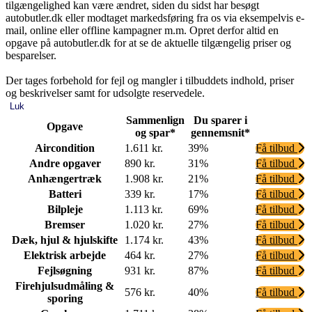
tilgængelighed kan være ændret, siden du sidst har besøgt
autobutler.dk eller modtaget markedsføring fra os via eksempelvis e-
mail, online eller offline kampagner m.m. Opret derfor altid en
opgave på autobutler.dk for at se de aktuelle tilgængelig priser og
besparelser.
Der tages forbehold for fejl og mangler i tilbuddets indhold, priser
og beskrivelser samt for udsolgte reservedele.
Luk
Sammenlign
Du sparer i
Opgave
og spar*
gennemsnit*
Aircondition
1.611 kr.
39%
Få tilbud
Andre opgaver
890 kr.
31%
Få tilbud
Anhængertræk
1.908 kr.
21%
Få tilbud
Batteri
339 kr.
17%
Få tilbud
Bilpleje
1.113 kr.
69%
Få tilbud
Bremser
1.020 kr.
27%
Få tilbud
Dæk, hjul & hjulskifte
1.174 kr.
43%
Få tilbud
Elektrisk arbejde
464 kr.
27%
Få tilbud
Fejlsøgning
931 kr.
87%
Få tilbud
Firehjulsudmåling &
576 kr.
40%
Få tilbud
sporing