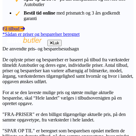
Autobutler
Bestil tid online
med prismatch og 3 års godkendt
garanti
Få tilbud
*Sådan er priser og besparelser beregnet
Luk
De anvendte pris- og besparelsesudsagn
De oplyste priser og besparelser er baseret på tilbud fra værksteder
tilmeldt Autobutler og deres egne, individuelle priser. Antal tilbud,
priser og besparelser kan variere afhængig af bilmærke, model,
årgang, værkstedernes tilgængelighed samt hvornår og hvor i landet,
opgaven ønskes udført.
For at se den laveste mulige pris og største mulige aktuelle
besparelse, skal “Hele landet” vælges i tilbudsoversigten på en
oprettet opgave.
"FRA-PRISER" er den billigst tilgængelige aktuelle pris, på den
samme opgavetype, fra værksteder i hele landet.
"SPAR OP TIL" er beregnet som besparelsen opnået mellem de