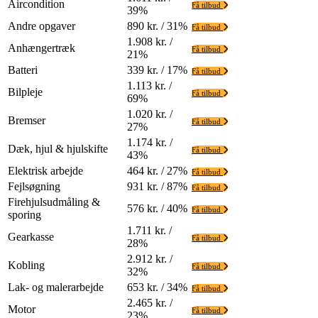
Aircondition
Få tilbud
39%
Andre opgaver
890 kr. / 31%
Få tilbud
1.908 kr. /
Anhængertræk
Få tilbud
21%
Batteri
339 kr. / 17%
Få tilbud
1.113 kr. /
Bilpleje
Få tilbud
69%
1.020 kr. /
Bremser
Få tilbud
27%
1.174 kr. /
Dæk, hjul & hjulskifte
Få tilbud
43%
Elektrisk arbejde
464 kr. / 27%
Få tilbud
Fejlsøgning
931 kr. / 87%
Få tilbud
Firehjulsudmåling &
576 kr. / 40%
Få tilbud
sporing
1.711 kr. /
Gearkasse
Få tilbud
28%
2.912 kr. /
Kobling
Få tilbud
32%
Lak- og malerarbejde
653 kr. / 34%
Få tilbud
2.465 kr. /
Motor
Få tilbud
23%