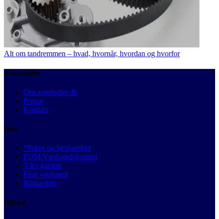
Alt om tandremmen – hvad, hvornår, hvordan og hvorfor
Autobutler
Om autobutler.dk
Presse
Kontakt
Info
*Priser og besparelser
FDM Værkstedskontrol
3 års garanti
Find værksted
Bilmærker
Bilråd