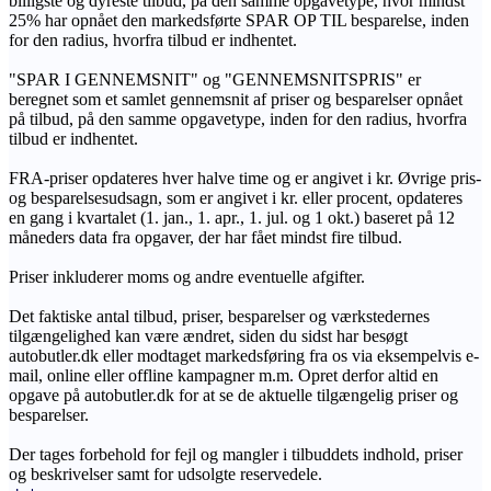
billigste og dyreste tilbud, på den samme opgavetype, hvor mindst
25% har opnået den markedsførte SPAR OP TIL besparelse, inden
for den radius, hvorfra tilbud er indhentet.
"SPAR I GENNEMSNIT" og "GENNEMSNITSPRIS" er
beregnet som et samlet gennemsnit af priser og besparelser opnået
på tilbud, på den samme opgavetype, inden for den radius, hvorfra
tilbud er indhentet.
FRA-priser opdateres hver halve time og er angivet i kr. Øvrige pris-
og besparelsesudsagn, som er angivet i kr. eller procent, opdateres
en gang i kvartalet (1. jan., 1. apr., 1. jul. og 1 okt.) baseret på 12
måneders data fra opgaver, der har fået mindst fire tilbud.
Priser inkluderer moms og andre eventuelle afgifter.
Det faktiske antal tilbud, priser, besparelser og værkstedernes
tilgængelighed kan være ændret, siden du sidst har besøgt
autobutler.dk eller modtaget markedsføring fra os via eksempelvis e-
mail, online eller offline kampagner m.m. Opret derfor altid en
opgave på autobutler.dk for at se de aktuelle tilgængelig priser og
besparelser.
Der tages forbehold for fejl og mangler i tilbuddets indhold, priser
og beskrivelser samt for udsolgte reservedele.