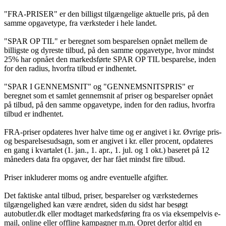
"FRA-PRISER" er den billigst tilgængelige aktuelle pris, på den
samme opgavetype, fra værksteder i hele landet.
"SPAR OP TIL" er beregnet som besparelsen opnået mellem de
billigste og dyreste tilbud, på den samme opgavetype, hvor mindst
25% har opnået den markedsførte SPAR OP TIL besparelse, inden
for den radius, hvorfra tilbud er indhentet.
"SPAR I GENNEMSNIT" og "GENNEMSNITSPRIS" er
beregnet som et samlet gennemsnit af priser og besparelser opnået
på tilbud, på den samme opgavetype, inden for den radius, hvorfra
tilbud er indhentet.
FRA-priser opdateres hver halve time og er angivet i kr. Øvrige pris-
og besparelsesudsagn, som er angivet i kr. eller procent, opdateres
en gang i kvartalet (1. jan., 1. apr., 1. jul. og 1 okt.) baseret på 12
måneders data fra opgaver, der har fået mindst fire tilbud.
Priser inkluderer moms og andre eventuelle afgifter.
Det faktiske antal tilbud, priser, besparelser og værkstedernes
tilgængelighed kan være ændret, siden du sidst har besøgt
autobutler.dk eller modtaget markedsføring fra os via eksempelvis e-
mail, online eller offline kampagner m.m. Opret derfor altid en