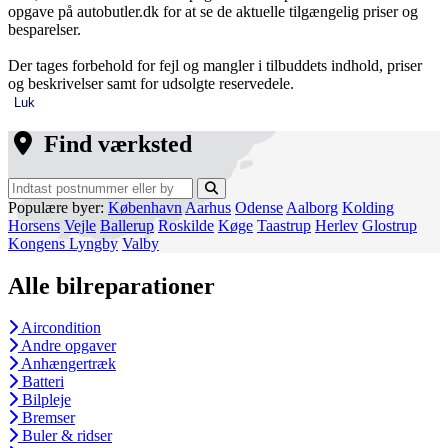
opgave på autobutler.dk for at se de aktuelle tilgængelig priser og
besparelser.
Der tages forbehold for fejl og mangler i tilbuddets indhold, priser
og beskrivelser samt for udsolgte reservedele.
Luk
Find værksted
Populære byer:
København
Aarhus
Odense
Aalborg
Kolding
Horsens
Vejle
Ballerup
Roskilde
Køge
Taastrup
Herlev
Glostrup
Kongens Lyngby
Valby
Alle bilreparationer
Aircondition
Andre opgaver
Anhængertræk
Batteri
Bilpleje
Bremser
Buler & ridser