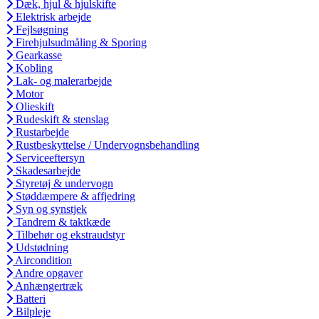
Dæk, hjul & hjulskifte
Elektrisk arbejde
Fejlsøgning
Firehjulsudmåling & Sporing
Gearkasse
Kobling
Lak- og malerarbejde
Motor
Olieskift
Rudeskift & stenslag
Rustarbejde
Rustbeskyttelse / Undervognsbehandling
Serviceeftersyn
Skadesarbejde
Styretøj & undervogn
Støddæmpere & affjedring
Syn og synstjek
Tandrem & taktkæde
Tilbehør og ekstraudstyr
Udstødning
Aircondition
Andre opgaver
Anhængertræk
Batteri
Bilpleje