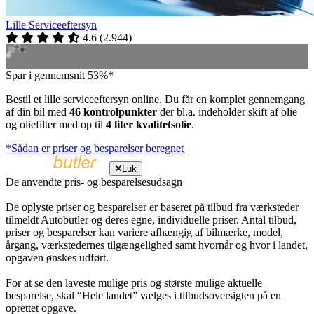
Lille Serviceeftersyn
4.6
(
2.944
)
Spar i gennemsnit 53%*
Bestil et lille serviceeftersyn online. Du får en komplet gennemgang
af din bil med
46 kontrolpunkter
der bl.a. indeholder skift af olie
og oliefilter med op til
4 liter kvalitetsolie
.
*Sådan er priser og besparelser beregnet
Luk
De anvendte pris- og besparelsesudsagn
De oplyste priser og besparelser er baseret på tilbud fra værksteder
tilmeldt Autobutler og deres egne, individuelle priser. Antal tilbud,
priser og besparelser kan variere afhængig af bilmærke, model,
årgang, værkstedernes tilgængelighed samt hvornår og hvor i landet,
opgaven ønskes udført.
For at se den laveste mulige pris og største mulige aktuelle
besparelse, skal “Hele landet” vælges i tilbudsoversigten på en
oprettet opgave.