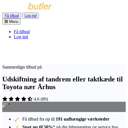
Få tilbud
Log ind
Menu
Få tilbud
Log ind
Sammenlign tilbud på
Udskiftning af tandrem eller taktkæde til
Toyota nær Århus
4.6
(
89
)
Få tilbud fra op til
191 uafhængige værksteder
Spar op til 50%
* på din bilreparation og service hos