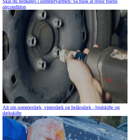
Skal du nedkøles i sommervarmen: Så husk at rense bilens
aircondition
Alt om sommerdæk, vinterdæk og helårsdæk - hjulskifte og
dækskifte