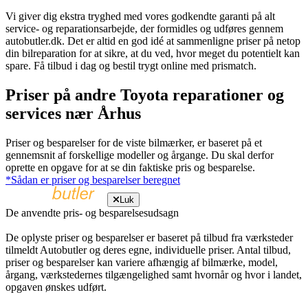
Vi giver dig ekstra tryghed med vores godkendte garanti på alt
service- og reparationsarbejde, der formidles og udføres gennem
autobutler.dk. Det er altid en god idé at sammenligne priser på netop
din bilreparation for at sikre, at du ved, hvor meget du potentielt kan
spare. Få tilbud i dag og bestil trygt online med prismatch.
Priser på andre Toyota reparationer og
services nær Århus
Priser og besparelser for de viste bilmærker, er baseret på et
gennemsnit af forskellige modeller og årgange. Du skal derfor
oprette en opgave for at se din faktiske pris og besparelse.
*Sådan er priser og besparelser beregnet
Luk
De anvendte pris- og besparelsesudsagn
De oplyste priser og besparelser er baseret på tilbud fra værksteder
tilmeldt Autobutler og deres egne, individuelle priser. Antal tilbud,
priser og besparelser kan variere afhængig af bilmærke, model,
årgang, værkstedernes tilgængelighed samt hvornår og hvor i landet,
opgaven ønskes udført.