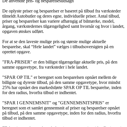
De anvendte pris- og besparelsesudsagn
De oplyste priser og besparelser er baseret på tilbud fra værksteder
tilmeldt Autobutler og deres egne, individuelle priser. Antal tilbud,
priser og besparelser kan variere afhængig af bilmærke, model,
årgang, værkstedernes tilgængelighed samt hvornår og hvor i landet,
opgaven ønskes udført.
For at se den laveste mulige pris og største mulige aktuelle
besparelse, skal “Hele landet” vælges i tilbudsoversigten på en
oprettet opgave.
"FRA-PRISER" er den billigst tilgængelige aktuelle pris, på den
samme opgavetype, fra værksteder i hele landet.
"SPAR OP TIL" er beregnet som besparelsen opnået mellem de
billigste og dyreste tilbud, på den samme opgavetype, hvor mindst
25% har opnået den markedsførte SPAR OP TIL besparelse, inden
for den radius, hvorfra tilbud er indhentet.
"SPAR I GENNEMSNIT" og "GENNEMSNITSPRIS" er
beregnet som et samlet gennemsnit af priser og besparelser opnået
på tilbud, på den samme opgavetype, inden for den radius, hvorfra
tilbud er indhentet.