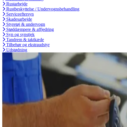
Rustarbejde
Rustbeskyttelse / Undervognsbehandling
Serviceeftersyn
Skadesarbejde
Styretøj & undervogn
Støddæmpere & affjedring
Syn og synstjek
Tandrem & taktkæde
Tilbehør og ekstraudstyr
Udstødning