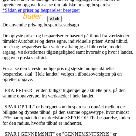
oprette en opgave for at se din faktiske pris og besparelse.
*Sådan er priser og besparelser beregnet
Luk
De anvendte pris- og besparelsesudsagn
De oplyste priser og besparelser er baseret på tilbud fra værksteder
tilmeldt Autobutler og deres egne, individuelle priser. Antal tilbud,
priser og besparelser kan variere afhængig af bilmærke, model,
årgang, værkstedernes tilgængelighed samt hvornår og hvor i landet,
opgaven ønskes udført.
For at se den laveste mulige pris og største mulige aktuelle
besparelse, skal “Hele landet” vælges i tilbudsoversigten på en
oprettet opgave.
"FRA-PRISER" er den billigst tilgængelige aktuelle pris, på den
samme opgavetype, fra værksteder i hele landet.
"SPAR OP TIL" er beregnet som besparelsen opnået mellem de
billigste og dyreste tilbud, på den samme opgavetype, hvor mindst
25% har opnået den markedsførte SPAR OP TIL besparelse, inden
for den radius, hvorfra tilbud er indhentet.
"SPAR I GENNEMSNIT" og "GENNEMSNITSPRIS" er