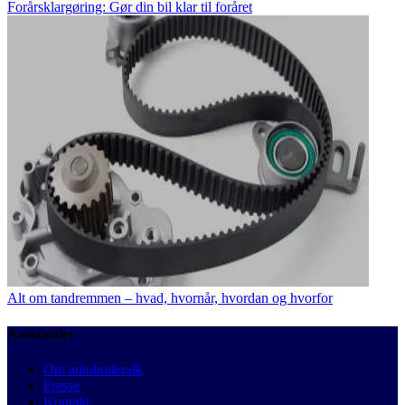
Forårsklargøring: Gør din bil klar til foråret
Alt om tandremmen – hvad, hvornår, hvordan og hvorfor
Autobutler
Om autobutler.dk
Presse
Kontakt