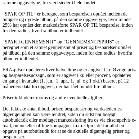
samme opgavetype, fra værksteder i hele landet.
"SPAR OP TIL" er beregnet som besparelsen opnået mellem de
billigste og dyreste tilbud, på den samme opgavetype, hvor mindst
25% har opnået den markedsførte SPAR OP TIL besparelse, inden
for den radius, hvorfra tilbud er indhentet.
"SPAR I GENNEMSNIT" og "GENNEMSNITSPRIS" er
beregnet som et samlet gennemsnit af priser og besparelser opnået
på tilbud, på den samme opgavetype, inden for den radius, hvorfra
tilbud er indhentet.
FRA-priser opdateres hver halve time og er angivet i kr. Øvrige pris-
og besparelsesudsagn, som er angivet i kr. eller procent, opdateres
en gang i kvartalet (1. jan., 1. apr., 1. jul. og 1 okt.) baseret på 12
måneders data fra opgaver, der har fået mindst fire tilbud.
Priser inkluderer moms og andre eventuelle afgifter.
Det faktiske antal tilbud, priser, besparelser og værkstedernes
tilgængelighed kan være ændret, siden du sidst har besøgt
autobutler.dk eller modtaget markedsføring fra os via eksempelvis e-
mail, online eller offline kampagner m.m. Opret derfor altid en
opgave på autobutler.dk for at se de aktuelle tilgængelig priser og
besparelser.