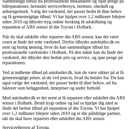
Sammenlign tilbud fra professionelle mekanikere og Spar penge på
bilreparationer, herunder serviceeftersyn, bremser, olieskift og
anhængertræk. Vælg det værksted, der passer bedst til dine behov
og få gennemsigtige tilbud. Vi har hjulpet over 1,2 millioner bilejere
siden 2010 og tilbyder tryg online booking til udskiftning og
reparation af ABS sensor til din Toyota i Holbæk.
Når du skal udskifte eller reparere din ABS sensor, kan det være
svært at finde det rette værksted. Derfor tilbyder autobutler.dk en
nem og hurtig løsning, hvor du kan sammenligne tilbud fra
professionelle værksteder i Holbæk. På den måde kan du finde det
værksted, der tilbyder den bedste pris og service, og spar penge på
reparationen.
Ved at indhente tilbud på autobutler.dk, kan du være sikker på at få
gennemsigtige priser, så du ved præcis, hvad du betaler for. Du kan
også vælge det værksted, der passer bedst til dine behov, ud fra
faktorer som beliggenhed, timepriser og andre forhold.
Med autobutler.dk er det nemt at få repareret eller udskiftet din ABS
sensor i Holbæk. Bestil trygt online og lad os hjælpe dig med at
finde det bedste tilbud på reparation af din Toyota. Vi har hjulpet
over 1,2 millioner bilejere siden 2010 og er din pålidelige partner,
når du skal have repareret eller udskiftet din ABS sensor.
Serviceeftersyn af Toyota.