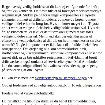
Regelmæssig vedligeholdelse af dit køretøj er afgørende for drifts-
og trafiksikkerheden. De fleste bilejer få foretaget et serviceeftersyn
regelmæssigt. Sliddet på de forskellige komponenter i et køretøj
afhænger primært af driftsforholdene. Jo mere du kører, jo mere
vedligeholdelse har du brug for. Hvis du kører meget i din Toyota,
er det værd at vælge et fleksibelt vedligeholdelsesinterval. Hvis det
årlige kilometertal er lavt, er det tilstrækkeligt med et fast tides
vedligeholdelse interval. Men hvad sker der egentlig under et
eftersyn og vedligeholdelse af din bil, og hvor meget koster servicen
normalt? Nogle komponenter er ikke lavet til at holde i hele bilens
brugsperiode. Det drejer sig bl.a. om bremseklodser, dæk,
startbatterier og viskergummier. Især disse komponenter er udsat for
meget slid, så de bør udskiftes regelmæssigt. Påfyldning af brugt
driftsvæske er også omfattet af serviceeftersynet. Med Autobutler
kan du sammenligne tilbud fra kvalitetsværksteder og spare penge
på servicering af din Toyota.
Du kan læse mere om
Serviceeftersyn m. stempel i bogen
her
Opdag fordelene ved at vælge autobutler.dk til Toyota bilreparation
Fordele ved at vælge autobutler.dk:
Du får altid dine tilbud på skrift, så du har et klart overblik over,