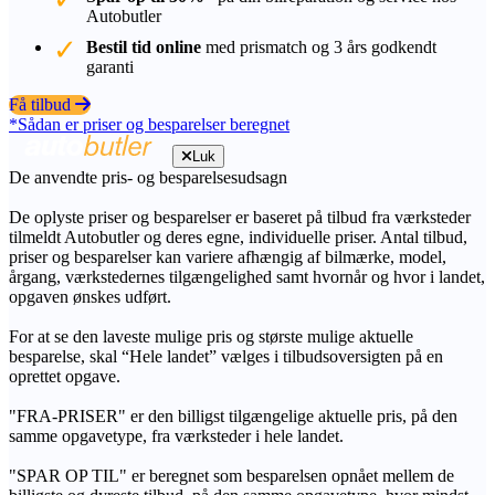
Autobutler
Bestil tid online
med prismatch og 3 års godkendt
garanti
Få tilbud
*Sådan er priser og besparelser beregnet
Luk
De anvendte pris- og besparelsesudsagn
De oplyste priser og besparelser er baseret på tilbud fra værksteder
tilmeldt Autobutler og deres egne, individuelle priser. Antal tilbud,
priser og besparelser kan variere afhængig af bilmærke, model,
årgang, værkstedernes tilgængelighed samt hvornår og hvor i landet,
opgaven ønskes udført.
For at se den laveste mulige pris og største mulige aktuelle
besparelse, skal “Hele landet” vælges i tilbudsoversigten på en
oprettet opgave.
"FRA-PRISER" er den billigst tilgængelige aktuelle pris, på den
samme opgavetype, fra værksteder i hele landet.
"SPAR OP TIL" er beregnet som besparelsen opnået mellem de