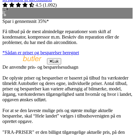
4.5
(
1.092
)
Spar i gennemsnit 35%*
Få tilbud på de mest almindelige reparationer som skift af
kondensator, kompressor m.m. Beskriv din reparation eller de
problemer, du har med din aircondition.
*Sådan er priser og besparelser beregnet
Luk
De anvendte pris- og besparelsesudsagn
De oplyste priser og besparelser er baseret på tilbud fra værksteder
tilmeldt Autobutler og deres egne, individuelle priser. Antal tilbud,
priser og besparelser kan variere afhængig af bilmærke, model,
årgang, værkstedernes tilgængelighed samt hvornår og hvor i landet,
opgaven ønskes udført.
For at se den laveste mulige pris og største mulige aktuelle
besparelse, skal “Hele landet” vælges i tilbudsoversigten på en
oprettet opgave.
"FRA-PRISER" er den billigst tilgængelige aktuelle pris, på den