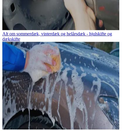
Alt om sommerdæk, vinterdæk og helårsdæk - hjulskifte og
dækskifte