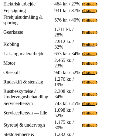
Elektrisk arbejde
464 kr. / 27%
Få tilbud
Fejlsøgning
931 kr. / 87%
Få tilbud
Firehjulsudmåling &
576 kr. / 40%
Få tilbud
sporing
1.711 kr. /
Gearkasse
Få tilbud
28%
2.912 kr. /
Kobling
Få tilbud
32%
Lak- og malerarbejde
653 kr. / 34%
Få tilbud
2.465 kr. /
Motor
Få tilbud
23%
Olieskift
945 kr. / 52%
Få tilbud
1.276 kr. /
Rudeskift & stenslag
Få tilbud
19%
Rustbeskyttelse /
2.308 kr. /
Få tilbud
Undervognsbehandling
34%
Serviceeftersyn
743 kr. / 25%
Få tilbud
1.098 kr. /
Serviceeftersyn — lille
Få tilbud
52%
1.175 kr. /
Styretøj & undervogn
Få tilbud
30%
Støddæmpere &
1.282 kr. /