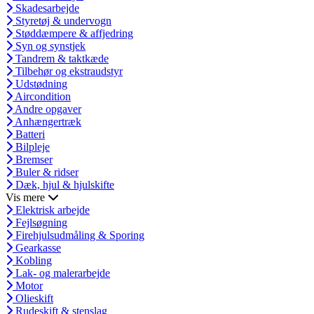
Skadesarbejde
Styretøj & undervogn
Støddæmpere & affjedring
Syn og synstjek
Tandrem & taktkæde
Tilbehør og ekstraudstyr
Udstødning
Aircondition
Andre opgaver
Anhængertræk
Batteri
Bilpleje
Bremser
Buler & ridser
Dæk, hjul & hjulskifte
Vis mere
Elektrisk arbejde
Fejlsøgning
Firehjulsudmåling & Sporing
Gearkasse
Kobling
Lak- og malerarbejde
Motor
Olieskift
Rudeskift & stenslag