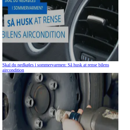
Skal du nedkøles i sommervarmen: Så husk at rense bilens
aircondition