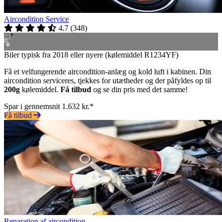
Aircondition Service
4.7
(
348
)
Biler typisk fra 2018 eller nyere (kølemiddel R1234YF)
Få et velfungerende aircondition-anlæg og kold luft i kabinen. Din
aircondition serviceres, tjekkes for utætheder og der påfyldes op til
200g
kølemiddel.
Få tilbud
og se din pris med det samme!
Spar i gennemsnit 1.632 kr.*
Få tilbud
Reparation af aircondition