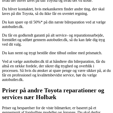
hvad der bliver lavet på din Toyota og hvad det vil koste.
Du bliver kontaktet, hvis mekanikeren finder andre ting, der skal
laves på din Toyota, så du ikke får en uventet regning.
Du kan spare op til 50%* på din næste bilreparation ved at vælge
autobutler.dk.
Du får en godkendt garanti på alt service- og reparationsarbejde,
formidlet og udført gennem autobutler.dk, så du kan føle dig tryg
ved dit valg.
Du kan nemt og trygt bestille dine tilbud online med prismatch.
Ved at vælge autobutler.dk til at håndtere din bilreparation, får du
altså en række fordele, der sikrer dig tryghed og overblik i
processen. Så hvis du ønsker at spare penge og være sikker på, at du
får en professionel og kvalitetsbevidst service, bør du vælge
autobutler.dk.
Priser på andre Toyota reparationer og
services nær Holbæk
Priser og besparelser for de viste bilmærker, er baseret på et
gennemsnit af forskellige modeller og årgange. Du skal derfor