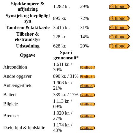
Støddæmpere &
1.282 kr.
29%
Få tilbud
affjedring
Synstjek og lovpligtigt
895 kr.
72%
Få tilbud
syn
Tandrem & taktkæde
3.415 kr.
31%
Få tilbud
Tilbehør &
228 kr.
14%
Få tilbud
ekstraudstyr
Udstødning
628 kr.
20%
Få tilbud
Spar i
Opgave
gennemsnit*
1.611 kr. /
Aircondition
Få tilbud
39%
Andre opgaver
890 kr. / 31%
Få tilbud
1.908 kr. /
Anhængertræk
Få tilbud
21%
Batteri
339 kr. / 17%
Få tilbud
1.113 kr. /
Bilpleje
Få tilbud
69%
1.020 kr. /
Bremser
Få tilbud
27%
1.174 kr. /
Dæk, hjul & hjulskifte
Få tilbud
43%