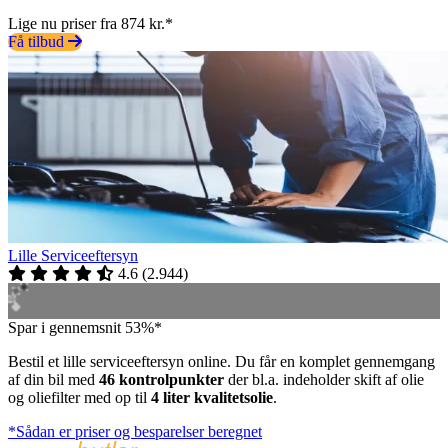
Lige nu priser fra 874 kr.*
Få tilbud
Lille Serviceeftersyn
4.6
(
2.944
)
Spar i gennemsnit 53%*
Bestil et lille serviceeftersyn online. Du får en komplet gennemgang
af din bil med
46 kontrolpunkter
der bl.a. indeholder skift af olie
og oliefilter med op til
4 liter kvalitetsolie
.
*Sådan er priser og besparelser beregnet