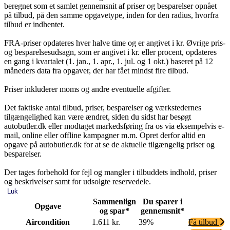
beregnet som et samlet gennemsnit af priser og besparelser opnået
på tilbud, på den samme opgavetype, inden for den radius, hvorfra
tilbud er indhentet.
FRA-priser opdateres hver halve time og er angivet i kr. Øvrige pris-
og besparelsesudsagn, som er angivet i kr. eller procent, opdateres
en gang i kvartalet (1. jan., 1. apr., 1. jul. og 1 okt.) baseret på 12
måneders data fra opgaver, der har fået mindst fire tilbud.
Priser inkluderer moms og andre eventuelle afgifter.
Det faktiske antal tilbud, priser, besparelser og værkstedernes
tilgængelighed kan være ændret, siden du sidst har besøgt
autobutler.dk eller modtaget markedsføring fra os via eksempelvis e-
mail, online eller offline kampagner m.m. Opret derfor altid en
opgave på autobutler.dk for at se de aktuelle tilgængelig priser og
besparelser.
Der tages forbehold for fejl og mangler i tilbuddets indhold, priser
og beskrivelser samt for udsolgte reservedele.
Luk
Sammenlign
Du sparer i
Opgave
og spar*
gennemsnit*
Aircondition
1.611 kr.
39%
Få tilbud