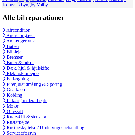
Kongens Lyngby
Valby
Alle bilreparationer
Aircondition
Andre opgaver
Anhængertræk
Batteri
Bilpleje
Bremser
Buler & ridser
Dæk, hjul & hjulskifte
Elektrisk arbejde
Fejlsøgning
Firehjulsudmåling & Sporing
Gearkasse
Kobling
Lak- og malerarbejde
Motor
Olieskift
Rudeskift & stenslag
Rustarbejde
Rustbeskyttelse / Undervognsbehandling
Serviceeftersyn