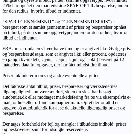
billigste og dyreste tilbud, på den samme opgavetype, hvor mindst
25% har opnået den markedsførte SPAR OP TIL besparelse, inden
for den radius, hvorfra tilbud er indhentet.
"SPAR I GENNEMSNIT" og "GENNEMSNITSPRIS" er
beregnet som et samlet gennemsnit af priser og besparelser opnået
på tilbud, på den samme opgavetype, inden for den radius, hvorfra
tilbud er indhentet.
FRA-priser opdateres hver halve time og er angivet i kr. Øvrige pris-
og besparelsesudsagn, som er angivet i kr. eller procent, opdateres
en gang i kvartalet (1. jan., 1. apr., 1. jul. og 1 okt.) baseret på 12
måneders data fra opgaver, der har fået mindst fire tilbud.
Priser inkluderer moms og andre eventuelle afgifter.
Det faktiske antal tilbud, priser, besparelser og værkstedernes
tilgængelighed kan være ændret, siden du sidst har besøgt
autobutler.dk eller modtaget markedsføring fra os via eksempelvis e-
mail, online eller offline kampagner m.m. Opret derfor altid en
opgave på autobutler.dk for at se de aktuelle tilgængelig priser og
besparelser.
Der tages forbehold for fejl og mangler i tilbuddets indhold, priser
og beskrivelser samt for udsolgte reservedele.