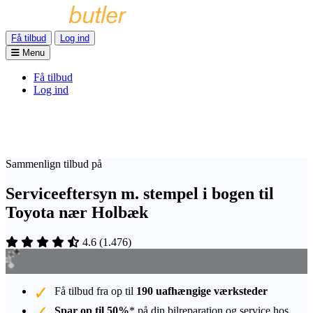
Få tilbud
Log ind
Menu
Få tilbud
Log ind
Sammenlign tilbud på
Serviceeftersyn m. stempel i bogen til
Toyota nær Holbæk
4.6
(
1.476
)
Få tilbud fra op til
190 uafhængige værksteder
Spar op til 50%
* på din bilreparation og service hos