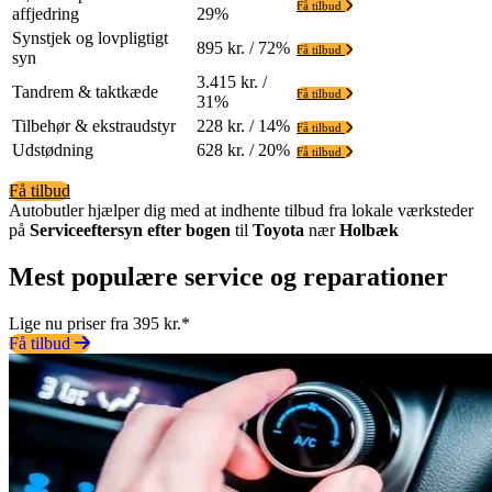
Få tilbud
affjedring
29%
Synstjek og lovpligtigt
895 kr. / 72%
Få tilbud
syn
3.415 kr. /
Tandrem & taktkæde
Få tilbud
31%
Tilbehør & ekstraudstyr
228 kr. / 14%
Få tilbud
Udstødning
628 kr. / 20%
Få tilbud
Få tilbud
Autobutler hjælper dig med at indhente tilbud fra lokale værksteder
på
Serviceeftersyn efter bogen
til
Toyota
nær
Holbæk
Mest populære service og reparationer
Lige nu priser fra 395 kr.*
Få tilbud