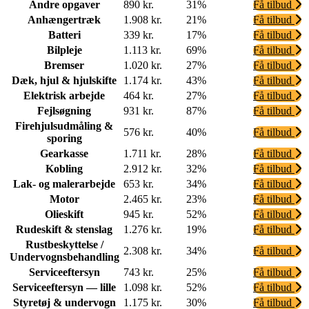
Andre opgaver
890 kr.
31%
Få tilbud
Anhængertræk
1.908 kr.
21%
Få tilbud
Batteri
339 kr.
17%
Få tilbud
Bilpleje
1.113 kr.
69%
Få tilbud
Bremser
1.020 kr.
27%
Få tilbud
Dæk, hjul & hjulskifte
1.174 kr.
43%
Få tilbud
Elektrisk arbejde
464 kr.
27%
Få tilbud
Fejlsøgning
931 kr.
87%
Få tilbud
Firehjulsudmåling &
576 kr.
40%
Få tilbud
sporing
Gearkasse
1.711 kr.
28%
Få tilbud
Kobling
2.912 kr.
32%
Få tilbud
Lak- og malerarbejde
653 kr.
34%
Få tilbud
Motor
2.465 kr.
23%
Få tilbud
Olieskift
945 kr.
52%
Få tilbud
Rudeskift & stenslag
1.276 kr.
19%
Få tilbud
Rustbeskyttelse /
2.308 kr.
34%
Få tilbud
Undervognsbehandling
Serviceeftersyn
743 kr.
25%
Få tilbud
Serviceeftersyn — lille
1.098 kr.
52%
Få tilbud
Styretøj & undervogn
1.175 kr.
30%
Få tilbud