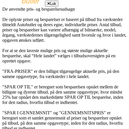
Luk
De anvendte pris- og besparelsesudsagn
De oplyste priser og besparelser er baseret på tilbud fra værksteder
tilmeldt Autobutler og deres egne, individuelle priser. Antal tilbud,
priser og besparelser kan variere afhængig af bilmærke, model,
årgang, værkstedernes tilgængelighed samt hvornår og hvor i landet,
opgaven ønskes udført.
For at se den laveste mulige pris og største mulige aktuelle
besparelse, skal “Hele landet” vælges i tilbudsoversigten på en
oprettet opgave.
"FRA-PRISER" er den billigst tilgængelige aktuelle pris, på den
samme opgavetype, fra værksteder i hele landet.
"SPAR OP TIL" er beregnet som besparelsen opnået mellem de
billigste og dyreste tilbud, på den samme opgavetype, hvor mindst
25% har opnået den markedsførte SPAR OP TIL besparelse, inden
for den radius, hvorfra tilbud er indhentet.
"SPAR I GENNEMSNIT" og "GENNEMSNITSPRIS" er
beregnet som et samlet gennemsnit af priser og besparelser opnået
på tilbud, på den samme opgavetype, inden for den radius, hvorfra
tilbud er indhentet.