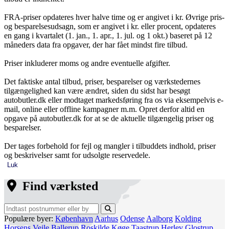
FRA-priser opdateres hver halve time og er angivet i kr. Øvrige pris-
og besparelsesudsagn, som er angivet i kr. eller procent, opdateres
en gang i kvartalet (1. jan., 1. apr., 1. jul. og 1 okt.) baseret på 12
måneders data fra opgaver, der har fået mindst fire tilbud.
Priser inkluderer moms og andre eventuelle afgifter.
Det faktiske antal tilbud, priser, besparelser og værkstedernes
tilgængelighed kan være ændret, siden du sidst har besøgt
autobutler.dk eller modtaget markedsføring fra os via eksempelvis e-
mail, online eller offline kampagner m.m. Opret derfor altid en
opgave på autobutler.dk for at se de aktuelle tilgængelig priser og
besparelser.
Der tages forbehold for fejl og mangler i tilbuddets indhold, priser
og beskrivelser samt for udsolgte reservedele.
Luk
Find værksted
Populære byer:
København
Aarhus
Odense
Aalborg
Kolding
Horsens
Vejle
Ballerup
Roskilde
Køge
Taastrup
Herlev
Glostrup