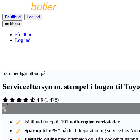
Få tilbud
Log ind
Menu
Få tilbud
Log ind
Sammenlign tilbud på
Serviceeftersyn m. stempel i bogen til Toy
4.6
(
1.478
)
Få tilbud fra op til
191 uafhængige værksteder
Spar op til 50%
* på din bilreparation og service hos Auto
Bestil tid online
med prismatch og 3 års godkendt garanti