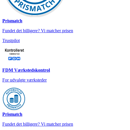
Prismatch
Fundet det billigere? Vi matcher prisen
Trustpilot
FDM Værkstedskontrol
For udvalgte værksteder
Prismatch
Fundet det billigere? Vi matcher prisen