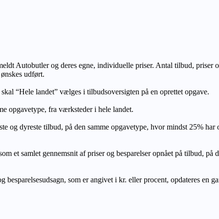
lmeldt Autobutler og deres egne, individuelle priser. Antal tilbud, prise
 ønskes udført.
, skal “Hele landet” vælges i tilbudsoversigten på en oprettet opgave.
e opgavetype, fra værksteder i hele landet.
ste og dyreste tilbud, på den samme opgavetype, hvor mindst 25% har
let gennemsnit af priser og besparelser opnået på tilbud, på den s
 besparelsesudsagn, som er angivet i kr. eller procent, opdateres en gang 