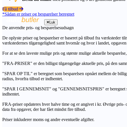
Få tilbud
*Sådan er priser og besparelser beregnet
Luk
De anvendte pris- og besparelsesudsagn
De oplyste priser og besparelser er baseret på tilbud fra værksteder ti
værkstedernes tilgængelighed samt hvornår og hvor i landet, opgaven
For at se den laveste mulige pris og største mulige aktuelle besparelse
"FRA-PRISER" er den billigst tilgængelige aktuelle pris, på den samm
"SPAR OP TIL" er beregnet som besparelsen opnået mellem de billig
radius, hvorfra tilbud er indhentet.
"SPAR I GENNEMSNIT" og "GENNEMSNITSPRIS" er beregnet som et sam
indhentet.
FRA-priser opdateres hver halve time og er angivet i kr. Øvrige pris- og
data fra opgaver, der har fået mindst fire tilbud.
Priser inkluderer moms og andre eventuelle afgifter.