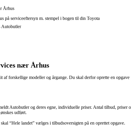
ær Århus
s på serviceeftersyn m. stempel i bogen til din Toyota
s Autobutler
rvices nær Århus
it af forskellige modeller og årgange. Du skal derfor oprette en opgave f
lmeldt Autobutler og deres egne, individuelle priser. Antal tilbud, prise
 ønskes udført.
, skal “Hele landet” vælges i tilbudsoversigten på en oprettet opgave.