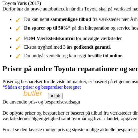
Toyota Yaris (2017)
Derfor bør du prøve autobutler.dk når din Toyota skal på værksted n
Du kan nemt
sammenligne tilbud
fra værksteder nær Århu
Du sparer op til 50%
* på din bilreparation og service ho
FDM Værkstedskontrol
for udvalgte værksteder.
Ekstra tryghed med 3 års
godkendt garanti.
Du undgår ventetid og kan trygt
bestille tid online.
Priser på andre Toyota reparationer og se
Priser og besparelser for de viste bilmærker, er baseret på et gennemsn
*Sådan er priser og besparelser beregnet
Luk
De anvendte pris- og besparelsesudsagn
De oplyste priser og besparelser er baseret på tilbud fra værksteder ti
værkstedernes tilgængelighed samt hvornår og hvor i landet, opgaven
For at se den laveste mulige pris og største mulige aktuelle besparelse