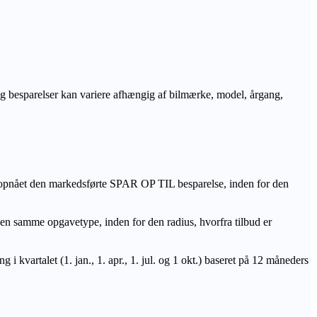
r og besparelser kan variere afhængig af bilmærke, model, årgang,
 opnået den markedsførte SPAR OP TIL besparelse, inden for den
amme opgavetype, inden for den radius, hvorfra tilbud er
i kvartalet (1. jan., 1. apr., 1. jul. og 1 okt.) baseret på 12 måneders