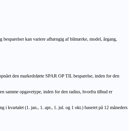
r og besparelser kan variere afhængig af bilmærke, model, årgang,
 opnået den markedsførte SPAR OP TIL besparelse, inden for den
amme opgavetype, inden for den radius, hvorfra tilbud er
i kvartalet (1. jan., 1. apr., 1. jul. og 1 okt.) baseret på 12 måneders