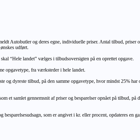
lmeldt Autobutler og deres egne, individuelle priser. Antal tilbud, prise
 ønskes udført.
, skal “Hele landet” vælges i tilbudsoversigten på en oprettet opgave.
e opgavetype, fra værksteder i hele landet.
ste og dyreste tilbud, på den samme opgavetype, hvor mindst 25% har
let gennemsnit af priser og besparelser opnået på tilbud, på den s
 besparelsesudsagn, som er angivet i kr. eller procent, opdateres en gang 