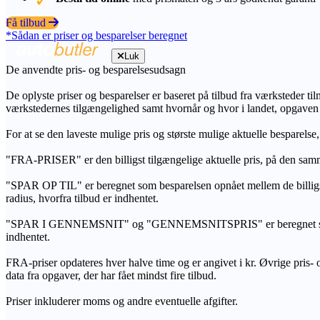
Få tilbud
*Sådan er priser og besparelser beregnet
Luk
De anvendte pris- og besparelsesudsagn
De oplyste priser og besparelser er baseret på tilbud fra værksteder ti
værkstedernes tilgængelighed samt hvornår og hvor i landet, opgaven
For at se den laveste mulige pris og største mulige aktuelle besparelse
"FRA-PRISER" er den billigst tilgængelige aktuelle pris, på den samm
"SPAR OP TIL" er beregnet som besparelsen opnået mellem de billig
radius, hvorfra tilbud er indhentet.
"SPAR I GENNEMSNIT" og "GENNEMSNITSPRIS" er beregnet som et sam
indhentet.
FRA-priser opdateres hver halve time og er angivet i kr. Øvrige pris- og
data fra opgaver, der har fået mindst fire tilbud.
Priser inkluderer moms og andre eventuelle afgifter.