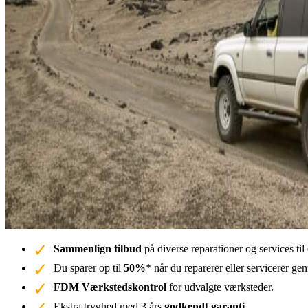
Sammenlign tilbud
på diverse reparationer og services ti
Du sparer op til
50%
* når du reparerer eller servicerer g
FDM Værkstedskontrol
for udvalgte værksteder.
Ekstra tryghed med 3 års
godkendt garanti.