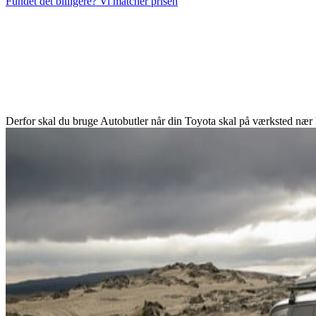
Fundet det billigere? Vi matcher prisen
Derfor skal du bruge Autobutler når din Toyota skal på værksted nær