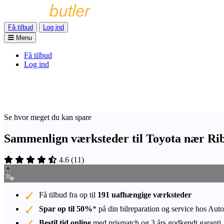
Få tilbud
Log ind
Menu
Få tilbud
Log ind
Se hvor meget du kan spare
Sammenlign værksteder til Toyota nær Ri
4.6
(
11
)
Få tilbud fra op til
191 uafhængige værksteder
Spar op til 50%
* på din bilreparation og service hos Auto
Bestil tid online
med prismatch og 3 års godkendt garanti