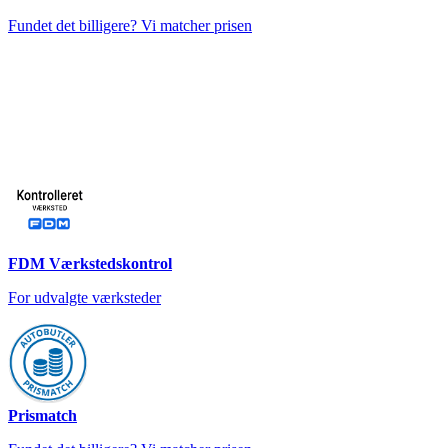
Fundet det billigere? Vi matcher prisen
FDM Værkstedskontrol
For udvalgte værksteder
Prismatch