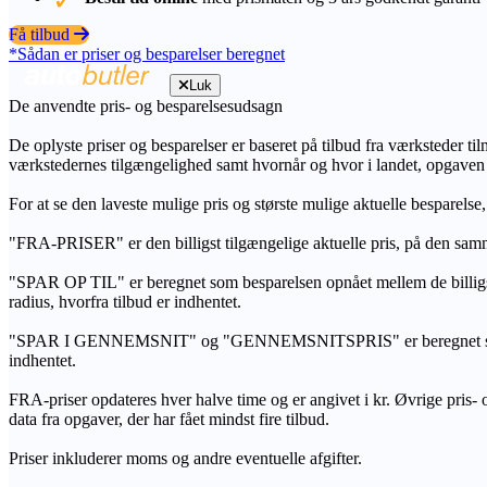
Få tilbud
*Sådan er priser og besparelser beregnet
Luk
De anvendte pris- og besparelsesudsagn
De oplyste priser og besparelser er baseret på tilbud fra værksteder ti
værkstedernes tilgængelighed samt hvornår og hvor i landet, opgaven
For at se den laveste mulige pris og største mulige aktuelle besparelse
"FRA-PRISER" er den billigst tilgængelige aktuelle pris, på den samm
"SPAR OP TIL" er beregnet som besparelsen opnået mellem de billig
radius, hvorfra tilbud er indhentet.
"SPAR I GENNEMSNIT" og "GENNEMSNITSPRIS" er beregnet som et sam
indhentet.
FRA-priser opdateres hver halve time og er angivet i kr. Øvrige pris- og
data fra opgaver, der har fået mindst fire tilbud.
Priser inkluderer moms og andre eventuelle afgifter.