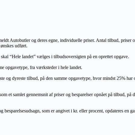
lmeldt Autobutler og deres egne, individuelle priser. Antal tilbud, prise
 ønskes udført.
, skal “Hele landet” vælges i tilbudsoversigten på en oprettet opgave.
e opgavetype, fra værksteder i hele landet.
ste og dyreste tilbud, på den samme opgavetype, hvor mindst 25% har
let gennemsnit af priser og besparelser opnået på tilbud, på den s
 besparelsesudsagn, som er angivet i kr. eller procent, opdateres en gang 