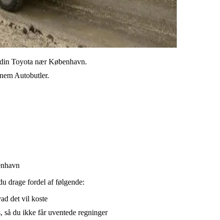
il din Toyota nær København.
ennem Autobutler.
benhavn
du drage fordel af følgende:
vad det vil koste
, så du ikke får uventede regninger