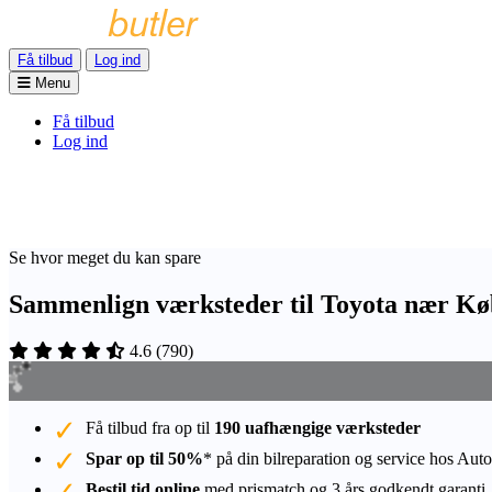
Få tilbud
Log ind
Menu
Få tilbud
Log ind
Se hvor meget du kan spare
Sammenlign værksteder til Toyota nær K
4.6
(
790
)
Få tilbud fra op til
190 uafhængige værksteder
Spar op til 50%
* på din bilreparation og service hos Auto
Bestil tid online
med prismatch og 3 års godkendt garanti