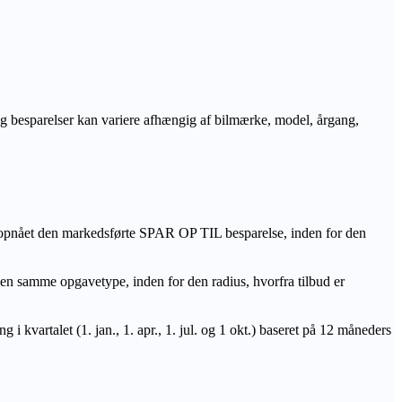
r og besparelser kan variere afhængig af bilmærke, model, årgang,
 opnået den markedsførte SPAR OP TIL besparelse, inden for den
amme opgavetype, inden for den radius, hvorfra tilbud er
i kvartalet (1. jan., 1. apr., 1. jul. og 1 okt.) baseret på 12 måneders