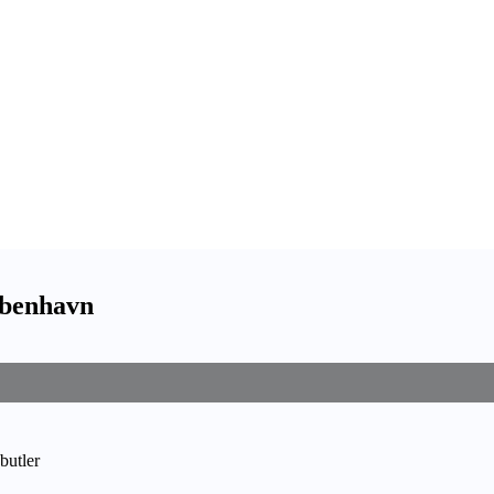
øbenhavn
butler