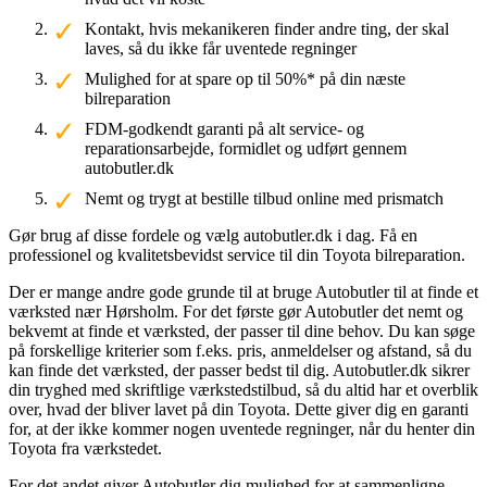
Kontakt, hvis mekanikeren finder andre ting, der skal
laves, så du ikke får uventede regninger
Mulighed for at spare op til 50%* på din næste
bilreparation
FDM-godkendt garanti på alt service- og
reparationsarbejde, formidlet og udført gennem
autobutler.dk
Nemt og trygt at bestille tilbud online med prismatch
Gør brug af disse fordele og vælg autobutler.dk i dag. Få en
professionel og kvalitetsbevidst service til din Toyota bilreparation.
Der er mange andre gode grunde til at bruge Autobutler til at finde et
værksted nær Hørsholm. For det første gør Autobutler det nemt og
bekvemt at finde et værksted, der passer til dine behov. Du kan søge
på forskellige kriterier som f.eks. pris, anmeldelser og afstand, så du
kan finde det værksted, der passer bedst til dig. Autobutler.dk sikrer
din tryghed med skriftlige værkstedstilbud, så du altid har et overblik
over, hvad der bliver lavet på din Toyota. Dette giver dig en garanti
for, at der ikke kommer nogen uventede regninger, når du henter din
Toyota fra værkstedet.
For det andet giver Autobutler dig mulighed for at sammenligne