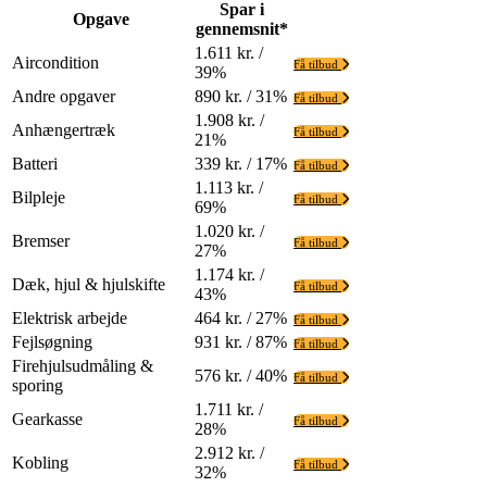
Spar i
Opgave
gennemsnit*
1.611 kr. /
Aircondition
Få tilbud
39%
Andre opgaver
890 kr. / 31%
Få tilbud
1.908 kr. /
Anhængertræk
Få tilbud
21%
Batteri
339 kr. / 17%
Få tilbud
1.113 kr. /
Bilpleje
Få tilbud
69%
1.020 kr. /
Bremser
Få tilbud
27%
1.174 kr. /
Dæk, hjul & hjulskifte
Få tilbud
43%
Elektrisk arbejde
464 kr. / 27%
Få tilbud
Fejlsøgning
931 kr. / 87%
Få tilbud
Firehjulsudmåling &
576 kr. / 40%
Få tilbud
sporing
1.711 kr. /
Gearkasse
Få tilbud
28%
2.912 kr. /
Kobling
Få tilbud
32%