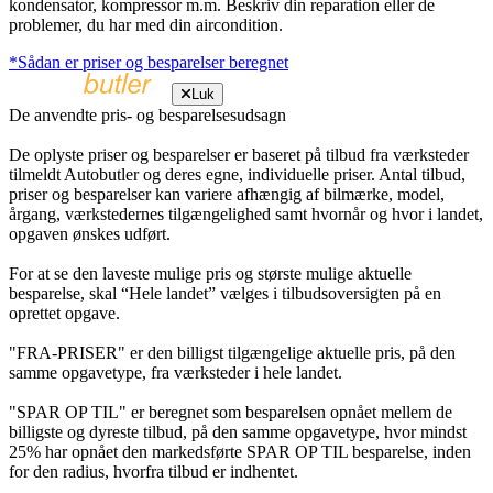
kondensator, kompressor m.m. Beskriv din reparation eller de
problemer, du har med din aircondition.
*Sådan er priser og besparelser beregnet
Luk
De anvendte pris- og besparelsesudsagn
De oplyste priser og besparelser er baseret på tilbud fra værksteder
tilmeldt Autobutler og deres egne, individuelle priser. Antal tilbud,
priser og besparelser kan variere afhængig af bilmærke, model,
årgang, værkstedernes tilgængelighed samt hvornår og hvor i landet,
opgaven ønskes udført.
For at se den laveste mulige pris og største mulige aktuelle
besparelse, skal “Hele landet” vælges i tilbudsoversigten på en
oprettet opgave.
"FRA-PRISER" er den billigst tilgængelige aktuelle pris, på den
samme opgavetype, fra værksteder i hele landet.
"SPAR OP TIL" er beregnet som besparelsen opnået mellem de
billigste og dyreste tilbud, på den samme opgavetype, hvor mindst
25% har opnået den markedsførte SPAR OP TIL besparelse, inden
for den radius, hvorfra tilbud er indhentet.