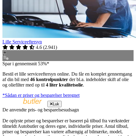
Lille Serviceeftersyn
4.6
(
2.941
)
Spar i gennemsnit 53%*
Bestil et lille serviceeftersyn online. Du får en komplet gennemgang
af din bil med
46 kontrolpunkter
der bl.a. indeholder skift af olie
og oliefilter med op til
4 liter kvalitetsolie
.
*Sådan er priser og besparelser beregnet
Luk
De anvendte pris- og besparelsesudsagn
De oplyste priser og besparelser er baseret på tilbud fra værksteder
tilmeldt Autobutler og deres egne, individuelle priser. Antal tilbud,
priser og besparelser kan variere afhængig af bilmærke, model,