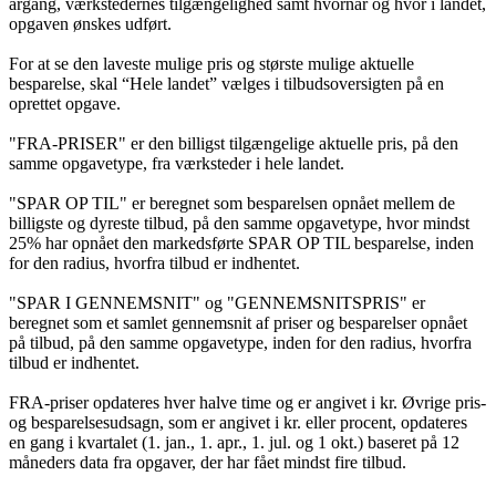
årgang, værkstedernes tilgængelighed samt hvornår og hvor i landet,
opgaven ønskes udført.
For at se den laveste mulige pris og største mulige aktuelle
besparelse, skal “Hele landet” vælges i tilbudsoversigten på en
oprettet opgave.
"FRA-PRISER" er den billigst tilgængelige aktuelle pris, på den
samme opgavetype, fra værksteder i hele landet.
"SPAR OP TIL" er beregnet som besparelsen opnået mellem de
billigste og dyreste tilbud, på den samme opgavetype, hvor mindst
25% har opnået den markedsførte SPAR OP TIL besparelse, inden
for den radius, hvorfra tilbud er indhentet.
"SPAR I GENNEMSNIT" og "GENNEMSNITSPRIS" er
beregnet som et samlet gennemsnit af priser og besparelser opnået
på tilbud, på den samme opgavetype, inden for den radius, hvorfra
tilbud er indhentet.
FRA-priser opdateres hver halve time og er angivet i kr. Øvrige pris-
og besparelsesudsagn, som er angivet i kr. eller procent, opdateres
en gang i kvartalet (1. jan., 1. apr., 1. jul. og 1 okt.) baseret på 12
måneders data fra opgaver, der har fået mindst fire tilbud.