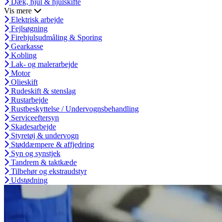
Dæk, hjul & hjulskifte
Vis mere
Elektrisk arbejde
Fejlsøgning
Firehjulsudmåling & Sporing
Gearkasse
Kobling
Lak- og malerarbejde
Motor
Olieskift
Rudeskift & stenslag
Rustarbejde
Rustbeskyttelse / Undervognsbehandling
Serviceeftersyn
Skadesarbejde
Styretøj & undervogn
Støddæmpere & affjedring
Syn og synstjek
Tandrem & taktkæde
Tilbehør og ekstraudstyr
Udstødning