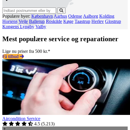
Populære byer:
København
Aarhus
Odense
Aalborg
Kolding
Horsens
Vejle
Ballerup
Roskilde
Køge
Taastrup
Herlev
Glostrup
Kongens Lyngby
Valby
Mest populære service og reparationer
Lige nu priser fra 500 kr.*
Få tilbud
Aircondition Service
4.5
(
5.213
)