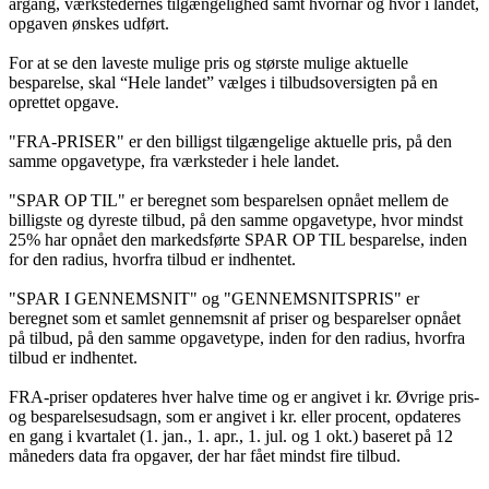
årgang, værkstedernes tilgængelighed samt hvornår og hvor i landet,
opgaven ønskes udført.
For at se den laveste mulige pris og største mulige aktuelle
besparelse, skal “Hele landet” vælges i tilbudsoversigten på en
oprettet opgave.
"FRA-PRISER" er den billigst tilgængelige aktuelle pris, på den
samme opgavetype, fra værksteder i hele landet.
"SPAR OP TIL" er beregnet som besparelsen opnået mellem de
billigste og dyreste tilbud, på den samme opgavetype, hvor mindst
25% har opnået den markedsførte SPAR OP TIL besparelse, inden
for den radius, hvorfra tilbud er indhentet.
"SPAR I GENNEMSNIT" og "GENNEMSNITSPRIS" er
beregnet som et samlet gennemsnit af priser og besparelser opnået
på tilbud, på den samme opgavetype, inden for den radius, hvorfra
tilbud er indhentet.
FRA-priser opdateres hver halve time og er angivet i kr. Øvrige pris-
og besparelsesudsagn, som er angivet i kr. eller procent, opdateres
en gang i kvartalet (1. jan., 1. apr., 1. jul. og 1 okt.) baseret på 12
måneders data fra opgaver, der har fået mindst fire tilbud.