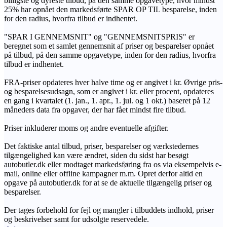
billigste og dyreste tilbud, på den samme opgavetype, hvor mindst
25% har opnået den markedsførte SPAR OP TIL besparelse, inden
for den radius, hvorfra tilbud er indhentet.
"SPAR I GENNEMSNIT" og "GENNEMSNITSPRIS" er
beregnet som et samlet gennemsnit af priser og besparelser opnået
på tilbud, på den samme opgavetype, inden for den radius, hvorfra
tilbud er indhentet.
FRA-priser opdateres hver halve time og er angivet i kr. Øvrige pris-
og besparelsesudsagn, som er angivet i kr. eller procent, opdateres
en gang i kvartalet (1. jan., 1. apr., 1. jul. og 1 okt.) baseret på 12
måneders data fra opgaver, der har fået mindst fire tilbud.
Priser inkluderer moms og andre eventuelle afgifter.
Det faktiske antal tilbud, priser, besparelser og værkstedernes
tilgængelighed kan være ændret, siden du sidst har besøgt
autobutler.dk eller modtaget markedsføring fra os via eksempelvis e-
mail, online eller offline kampagner m.m. Opret derfor altid en
opgave på autobutler.dk for at se de aktuelle tilgængelig priser og
besparelser.
Der tages forbehold for fejl og mangler i tilbuddets indhold, priser
og beskrivelser samt for udsolgte reservedele.