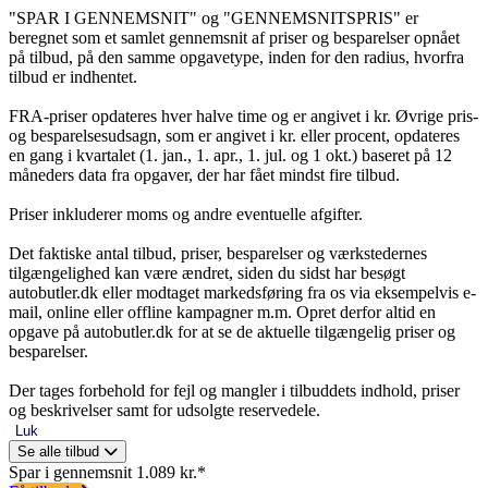
"SPAR I GENNEMSNIT" og "GENNEMSNITSPRIS" er
beregnet som et samlet gennemsnit af priser og besparelser opnået
på tilbud, på den samme opgavetype, inden for den radius, hvorfra
tilbud er indhentet.
FRA-priser opdateres hver halve time og er angivet i kr. Øvrige pris-
og besparelsesudsagn, som er angivet i kr. eller procent, opdateres
en gang i kvartalet (1. jan., 1. apr., 1. jul. og 1 okt.) baseret på 12
måneders data fra opgaver, der har fået mindst fire tilbud.
Priser inkluderer moms og andre eventuelle afgifter.
Det faktiske antal tilbud, priser, besparelser og værkstedernes
tilgængelighed kan være ændret, siden du sidst har besøgt
autobutler.dk eller modtaget markedsføring fra os via eksempelvis e-
mail, online eller offline kampagner m.m. Opret derfor altid en
opgave på autobutler.dk for at se de aktuelle tilgængelig priser og
besparelser.
Der tages forbehold for fejl og mangler i tilbuddets indhold, priser
og beskrivelser samt for udsolgte reservedele.
Luk
Se alle tilbud
Spar i gennemsnit 1.089 kr.*