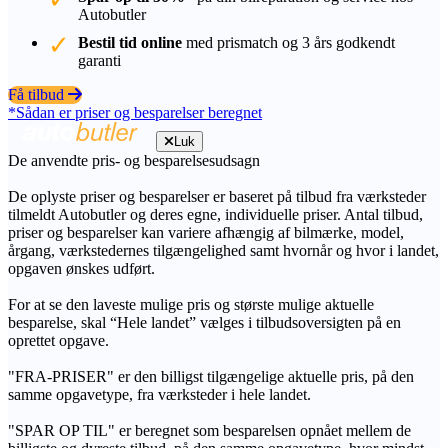
Autobutler
Bestil tid online
med prismatch og 3 års godkendt
garanti
Få tilbud
*Sådan er priser og besparelser beregnet
Luk
De anvendte pris- og besparelsesudsagn
De oplyste priser og besparelser er baseret på tilbud fra værksteder
tilmeldt Autobutler og deres egne, individuelle priser. Antal tilbud,
priser og besparelser kan variere afhængig af bilmærke, model,
årgang, værkstedernes tilgængelighed samt hvornår og hvor i landet,
opgaven ønskes udført.
For at se den laveste mulige pris og største mulige aktuelle
besparelse, skal “Hele landet” vælges i tilbudsoversigten på en
oprettet opgave.
"FRA-PRISER" er den billigst tilgængelige aktuelle pris, på den
samme opgavetype, fra værksteder i hele landet.
"SPAR OP TIL" er beregnet som besparelsen opnået mellem de