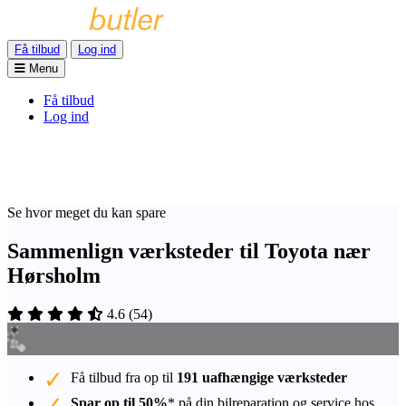
Få tilbud
Log ind
Menu
Få tilbud
Log ind
Se hvor meget du kan spare
Sammenlign værksteder til Toyota nær
Hørsholm
4.6
(
54
)
Få tilbud fra op til
191 uafhængige værksteder
Spar op til 50%
* på din bilreparation og service hos