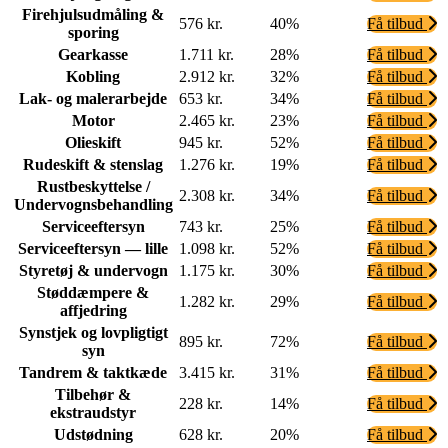
Firehjulsudmåling &
576 kr.
40%
Få tilbud
sporing
Gearkasse
1.711 kr.
28%
Få tilbud
Kobling
2.912 kr.
32%
Få tilbud
Lak- og malerarbejde
653 kr.
34%
Få tilbud
Motor
2.465 kr.
23%
Få tilbud
Olieskift
945 kr.
52%
Få tilbud
Rudeskift & stenslag
1.276 kr.
19%
Få tilbud
Rustbeskyttelse /
2.308 kr.
34%
Få tilbud
Undervognsbehandling
Serviceeftersyn
743 kr.
25%
Få tilbud
Serviceeftersyn — lille
1.098 kr.
52%
Få tilbud
Styretøj & undervogn
1.175 kr.
30%
Få tilbud
Støddæmpere &
1.282 kr.
29%
Få tilbud
affjedring
Synstjek og lovpligtigt
895 kr.
72%
Få tilbud
syn
Tandrem & taktkæde
3.415 kr.
31%
Få tilbud
Tilbehør &
228 kr.
14%
Få tilbud
ekstraudstyr
Udstødning
628 kr.
20%
Få tilbud