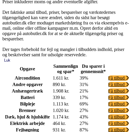
Priser inkluderer moms og andre eventuelle afgifter.
Det faktiske antal tilbud, priser, besparelser og værkstedernes
tilgængelighed kan være ændret, siden du sidst har besøgt
autobutler.dk eller modtaget markedsføring fra os via eksempelvis e-
mail, online eller offline kampagner m.m. Opret derfor altid en
opgave på autobutler.dk for at se de aktuelle tilgængelig priser og
besparelser.
Der tages forbehold for fejl og mangler i tilbuddets indhold, priser
og beskrivelser samt for udsolgte reservedele.
Luk
Sammenlign
Du sparer i
Opgave
og spar*
gennemsnit*
Aircondition
1.611 kr.
39%
Få tilbud
Andre opgaver
890 kr.
31%
Få tilbud
Anhængertræk
1.908 kr.
21%
Få tilbud
Batteri
339 kr.
17%
Få tilbud
Bilpleje
1.113 kr.
69%
Få tilbud
Bremser
1.020 kr.
27%
Få tilbud
Dæk, hjul & hjulskifte
1.174 kr.
43%
Få tilbud
Elektrisk arbejde
464 kr.
27%
Få tilbud
Fejlsøgning
931 kr.
87%
Få tilbud