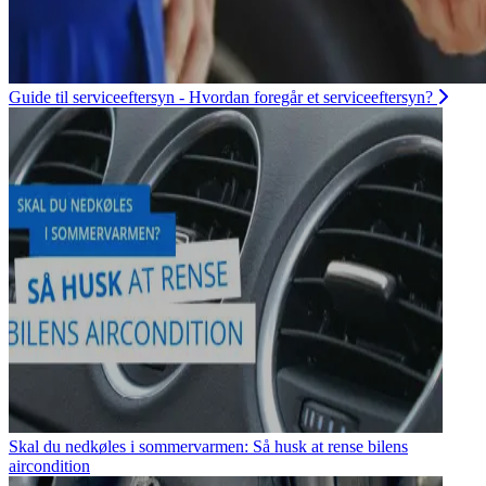
Guide til serviceeftersyn - Hvordan foregår et serviceeftersyn?
Skal du nedkøles i sommervarmen: Så husk at rense bilens
aircondition