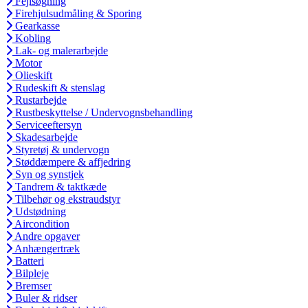
Fejlsøgning
Firehjulsudmåling & Sporing
Gearkasse
Kobling
Lak- og malerarbejde
Motor
Olieskift
Rudeskift & stenslag
Rustarbejde
Rustbeskyttelse / Undervognsbehandling
Serviceeftersyn
Skadesarbejde
Styretøj & undervogn
Støddæmpere & affjedring
Syn og synstjek
Tandrem & taktkæde
Tilbehør og ekstraudstyr
Udstødning
Aircondition
Andre opgaver
Anhængertræk
Batteri
Bilpleje
Bremser
Buler & ridser