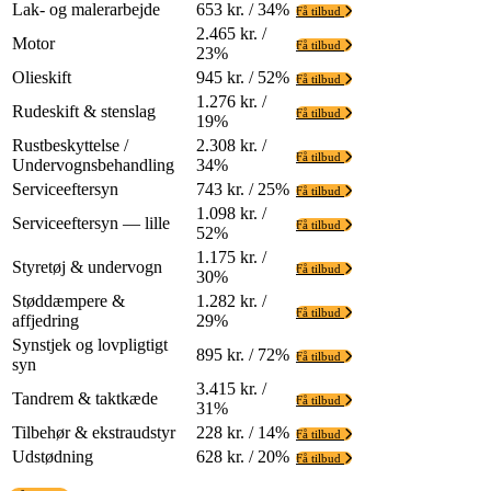
Lak- og malerarbejde
653 kr. / 34%
Få tilbud
2.465 kr. /
Motor
Få tilbud
23%
Olieskift
945 kr. / 52%
Få tilbud
1.276 kr. /
Rudeskift & stenslag
Få tilbud
19%
Rustbeskyttelse /
2.308 kr. /
Få tilbud
Undervognsbehandling
34%
Serviceeftersyn
743 kr. / 25%
Få tilbud
1.098 kr. /
Serviceeftersyn — lille
Få tilbud
52%
1.175 kr. /
Styretøj & undervogn
Få tilbud
30%
Støddæmpere &
1.282 kr. /
Få tilbud
affjedring
29%
Synstjek og lovpligtigt
895 kr. / 72%
Få tilbud
syn
3.415 kr. /
Tandrem & taktkæde
Få tilbud
31%
Tilbehør & ekstraudstyr
228 kr. / 14%
Få tilbud
Udstødning
628 kr. / 20%
Få tilbud