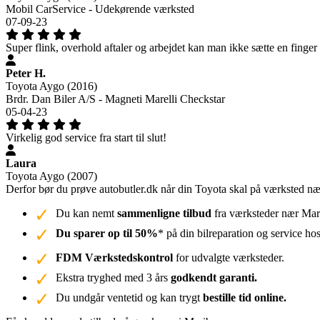
Mobil CarService - Udekørende værksted
07-09-23
Super flink, overhold aftaler og arbejdet kan man ikke sætte en finger på
Peter H.
Toyota Aygo (2016)
Brdr. Dan Biler A/S - Magneti Marelli Checkstar
05-04-23
Virkelig god service fra start til slut!
Laura
Toyota Aygo (2007)
Derfor bør du prøve autobutler.dk når din Toyota skal på værksted n
Du kan nemt
sammenligne tilbud
fra værksteder nær Mari
Du sparer op til 50%
* på din bilreparation og service ho
FDM Værkstedskontrol
for udvalgte værksteder.
Ekstra tryghed med 3 års
godkendt garanti.
Du undgår ventetid og kan trygt
bestille tid online.