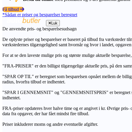
Få tilbud
*Sådan er priser og besparelser beregnet
Luk
De anvendte pris- og besparelsesudsagn
De oplyste priser og besparelser er baseret på tilbud fra værksteder ti
værkstedernes tilgængelighed samt hvornår og hvor i landet, opgaven
For at se den laveste mulige pris og største mulige aktuelle besparelse
"FRA-PRISER" er den billigst tilgængelige aktuelle pris, på den samm
"SPAR OP TIL" er beregnet som besparelsen opnået mellem de billig
radius, hvorfra tilbud er indhentet.
"SPAR I GENNEMSNIT" og "GENNEMSNITSPRIS" er beregnet som et sam
indhentet.
FRA-priser opdateres hver halve time og er angivet i kr. Øvrige pris- og
data fra opgaver, der har fået mindst fire tilbud.
Priser inkluderer moms og andre eventuelle afgifter.