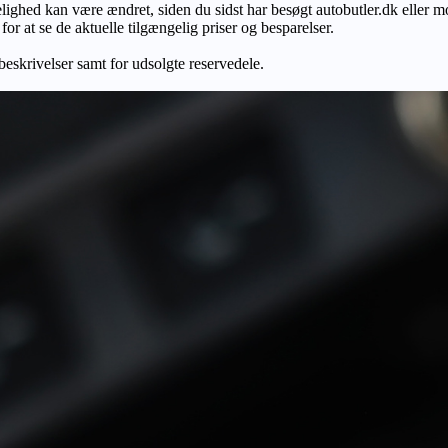
gelighed kan være ændret, siden du sidst har besøgt autobutler.dk eller m
r at se de aktuelle tilgængelig priser og besparelser.
 beskrivelser samt for udsolgte reservedele.