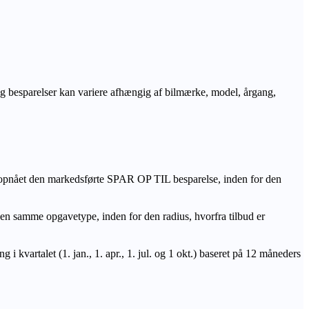
r og besparelser kan variere afhængig af bilmærke, model, årgang,
 opnået den markedsførte SPAR OP TIL besparelse, inden for den
amme opgavetype, inden for den radius, hvorfra tilbud er
i kvartalet (1. jan., 1. apr., 1. jul. og 1 okt.) baseret på 12 måneders