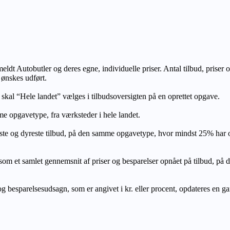
lmeldt Autobutler og deres egne, individuelle priser. Antal tilbud, prise
 ønskes udført.
, skal “Hele landet” vælges i tilbudsoversigten på en oprettet opgave.
e opgavetype, fra værksteder i hele landet.
ste og dyreste tilbud, på den samme opgavetype, hvor mindst 25% har
let gennemsnit af priser og besparelser opnået på tilbud, på den s
 besparelsesudsagn, som er angivet i kr. eller procent, opdateres en gang 