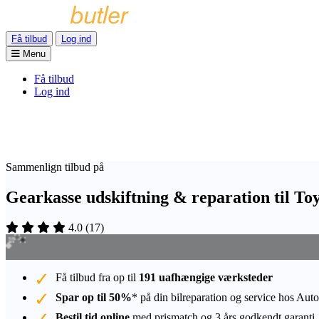
Få tilbud
Log ind
Menu
Få tilbud
Log ind
Sammenlign tilbud på
Gearkasse udskiftning & reparation til T
4.0
(
17
)
Få tilbud fra op til
191 uafhængige værksteder
Spar op til 50%
* på din bilreparation og service hos Auto
Bestil tid online
med prismatch og 3 års godkendt garanti