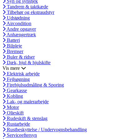
Syn og synstjek
Tandrem & taktkæde
Tilbehør og ekstraudstyr
Udstødning
Aircondition
Andre opgaver
Anhængertræk
Batteri
Bilpleje
Bremser
Buler & ridser
Dæk, hjul & hjulskifte
Vis mere
Elektrisk arbejde
Fejlsøgning
Firehjulsudmåling & Sporing
Gearkasse
Kobling
Lak- og malerarbejde
Motor
Olieskift
Rudeskift & stenslag
Rustarbejde
Rustbeskyttelse / Undervognsbehandling
Serviceeftersyn