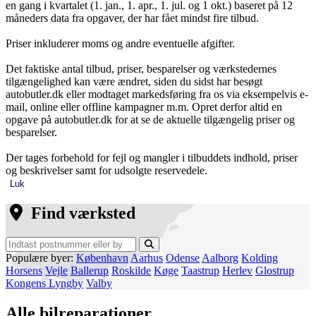
en gang i kvartalet (1. jan., 1. apr., 1. jul. og 1 okt.) baseret på 12
måneders data fra opgaver, der har fået mindst fire tilbud.
Priser inkluderer moms og andre eventuelle afgifter.
Det faktiske antal tilbud, priser, besparelser og værkstedernes
tilgængelighed kan være ændret, siden du sidst har besøgt
autobutler.dk eller modtaget markedsføring fra os via eksempelvis e-
mail, online eller offline kampagner m.m. Opret derfor altid en
opgave på autobutler.dk for at se de aktuelle tilgængelig priser og
besparelser.
Der tages forbehold for fejl og mangler i tilbuddets indhold, priser
og beskrivelser samt for udsolgte reservedele.
Luk
Find værksted
Populære byer:
København
Aarhus
Odense
Aalborg
Kolding
Horsens
Vejle
Ballerup
Roskilde
Køge
Taastrup
Herlev
Glostrup
Kongens Lyngby
Valby
Alle bilreparationer