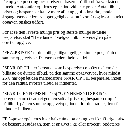
De oplyste priser og besparelser er baseret på tilbud fra værksteder
tilmeldt Autobutler og deres egne, individuelle priser. Antal tilbud,
priser og besparelser kan variere afhængig af bilmærke, model,
årgang, værkstedernes tilgængelighed samt hvornår og hvor i landet,
opgaven ønskes udført.
For at se den laveste mulige pris og største mulige aktuelle
besparelse, skal “Hele landet” vælges i tilbudsoversigten på en
oprettet opgave.
"FRA-PRISER" er den billigst tilgængelige aktuelle pris, på den
samme opgavetype, fra værksteder i hele landet.
"SPAR OP TIL" er beregnet som besparelsen opnået mellem de
billigste og dyreste tilbud, på den samme opgavetype, hvor mindst
25% har opnået den markedsførte SPAR OP TIL besparelse, inden
for den radius, hvorfra tilbud er indhentet.
"SPAR I GENNEMSNIT" og "GENNEMSNITSPRIS" er
beregnet som et samlet gennemsnit af priser og besparelser opnået
på tilbud, på den samme opgavetype, inden for den radius, hvorfra
tilbud er indhentet.
FRA-priser opdateres hver halve time og er angivet i kr. Øvrige pris-
og besparelsesudsagn, som er angivet i kr. eller procent, opdateres