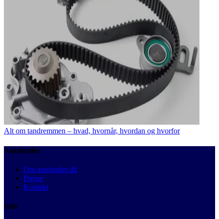
Alt om tandremmen – hvad, hvornår, hvordan og hvorfor
Autobutler
Om autobutler.dk
Presse
Kontakt
Info