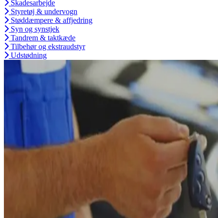
Skadesarbejde
Styretøj & undervogn
Støddæmpere & affjedring
Syn og synstjek
Tandrem & taktkæde
Tilbehør og ekstraudstyr
Udstødning