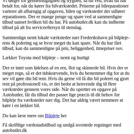
Vi sørger for gennemsigtighed og tryghed, så du ved, hvad du har
betalt for, når du kører fra bilværkstedet. Priserne på bilreparationer
varierer alt afhængig af opgaven, bilen og værksteder der udfører
reparationen. Der er mange penge og spare ved at sammenligne
tilbud uanset hvilken bil du har. På autobutler.dk kan du indhente
tilbud på alt fra serviceeftersyn til stenslag.
Sammenlign nemt lokale værksteder nær Frederikshavn på bilpleje-
rens & polering og se hvor meget du kan spare. Når du har fået
tilbud, kan du sammenligne på pris, beliggenhed, timepriser osv.
Lækker Toyota med bilpleje – nemt og hurtigt
Der er intet som følelsen af en ren, flot og skinnede bil. Hvis der er
meget regn, så er det tidskrævende, hvis du bestemmer dig for at du
sev vil gøre din bil rent. Hvis du gerne vil få din bil poleret og gjort
rent på professionell vis, er det bedst at henvende dig til flere
værksteder gennem vores side. Når du opretter en opgave på
Autobutler, får du tilbud der passer lige præcis til dit behov for
bilpleje fra værksteder nær dig. Det har aldrig været nemmere at
køre i en lækker bil.
Du kan læse mere om
Bilpleje
her
Få skriftlige værkstadstilbud og undgå uventede regninger med
autobutler.dk