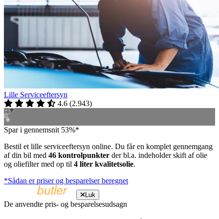
Lille Serviceeftersyn
4.6
(
2.943
)
Spar i gennemsnit 53%*
Bestil et lille serviceeftersyn online. Du får en komplet gennemgang
af din bil med
46 kontrolpunkter
der bl.a. indeholder skift af olie
og oliefilter med op til
4 liter kvalitetsolie
.
*Sådan er priser og besparelser beregnet
Luk
De anvendte pris- og besparelsesudsagn