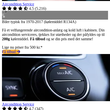
Aircondition Service
4.5
(
5.216
)
Biler typisk fra 1970-2017 (kølemiddel R134A)
Få et velfungerende aircondition-anlæg og kold luft i kabinen. Din
aircondition serviceres, tjekkes for utætheder og der påfyldes op til
200g
kølemiddel.
Få tilbud
og se din pris med det samme!
Lige nu priser fra 500 kr.*
Få tilbud
Aircondition Service
4.7
(
347
)