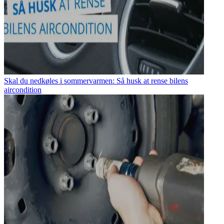
Skal du nedkøles i sommervarmen: Så husk at rense bilens
aircondition