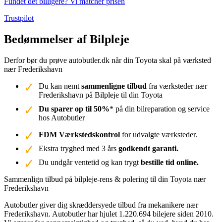
Fundet det billigere? Vi matcher prisen
Trustpilot
Bedømmelser af Bilpleje
Derfor bør du prøve autobutler.dk når din Toyota skal på værksted
nær Frederikshavn
Du kan nemt
sammenligne tilbud
fra værksteder nær
Frederikshavn på Bilpleje til din Toyota
Du sparer op til 50%
* på din bilreparation og service
hos Autobutler
FDM Værkstedskontrol
for udvalgte værksteder.
Ekstra tryghed med 3 års
godkendt garanti.
Du undgår ventetid og kan trygt
bestille tid online.
Sammenlign tilbud på bilpleje-rens & polering til din Toyota nær
Frederikshavn
Autobutler giver dig skræddersyede tilbud fra mekanikere nær
Frederikshavn. Autobutler har hjulet 1.220.694 bilejere siden 2010.