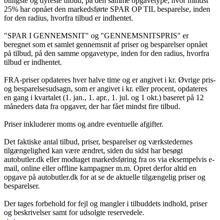
billigste og dyreste tilbud, på den samme opgavetype, hvor mindst
25% har opnået den markedsførte SPAR OP TIL besparelse, inden
for den radius, hvorfra tilbud er indhentet.
"SPAR I GENNEMSNIT" og "GENNEMSNITSPRIS" er
beregnet som et samlet gennemsnit af priser og besparelser opnået
på tilbud, på den samme opgavetype, inden for den radius, hvorfra
tilbud er indhentet.
FRA-priser opdateres hver halve time og er angivet i kr. Øvrige pris-
og besparelsesudsagn, som er angivet i kr. eller procent, opdateres
en gang i kvartalet (1. jan., 1. apr., 1. jul. og 1 okt.) baseret på 12
måneders data fra opgaver, der har fået mindst fire tilbud.
Priser inkluderer moms og andre eventuelle afgifter.
Det faktiske antal tilbud, priser, besparelser og værkstedernes
tilgængelighed kan være ændret, siden du sidst har besøgt
autobutler.dk eller modtaget markedsføring fra os via eksempelvis e-
mail, online eller offline kampagner m.m. Opret derfor altid en
opgave på autobutler.dk for at se de aktuelle tilgængelig priser og
besparelser.
Der tages forbehold for fejl og mangler i tilbuddets indhold, priser
og beskrivelser samt for udsolgte reservedele.