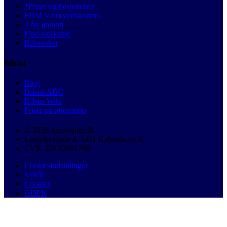
*Priser og besparelser
FDM Værkstedskontrol
3 års garanti
Find værksted
Bilmærker
Bilråd
Blog
Bilens ABC
Bilens Wiki
Priser på reparation
© 2026 Autobutler.dk
Langebrogade 4, 1411 København K
CVR: DK32891799
Cookie-indstillinger
Vilkår
Cookies
GDPR