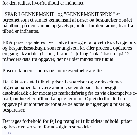
for den radius, hvorfra tilbud er indhentet.
"SPAR I GENNEMSNIT" og "GENNEMSNITSPRIS" er
beregnet som et samlet gennemsnit af priser og besparelser opnået
på tilbud, på den samme opgavetype, inden for den radius, hvorfra
tilbud er indhentet.
FRA-priser opdateres hver halve time og er angivet i kr. Øvrige pris-
og besparelsesudsagn, som er angivet i kr. eller procent, opdateres
en gang i kvartalet (1. jan., 1. apr., 1. jul. og 1 okt.) baseret på 12
måneders data fra opgaver, der har fået mindst fire tilbud.
Priser inkluderer moms og andre eventuelle afgifter.
Det faktiske antal tilbud, priser, besparelser og værkstedernes
tilgængelighed kan være ændret, siden du sidst har besøgt
autobutler.dk eller modtaget markedsføring fra os via eksempelvis e-
mail, online eller offline kampagner m.m. Opret derfor altid en
opgave på autobutler.dk for at se de aktuelle tilgængelig priser og
besparelser.
Der tages forbehold for fejl og mangler i tilbuddets indhold, priser
og beskrivelser samt for udsolgte reservedele.
Luk