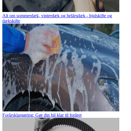
Alt om sommerdæk, vinterdæk og helårsdæk - hjulskifte og
dækskifte
Forårsklargøring: Gør din bil klar til foråret