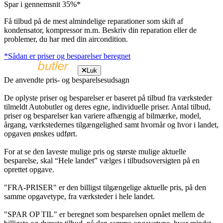
Spar i gennemsnit 35%*
Få tilbud på de mest almindelige reparationer som skift af
kondensator, kompressor m.m. Beskriv din reparation eller de
problemer, du har med din aircondition.
*Sådan er priser og besparelser beregnet
Luk
De anvendte pris- og besparelsesudsagn
De oplyste priser og besparelser er baseret på tilbud fra værksteder
tilmeldt Autobutler og deres egne, individuelle priser. Antal tilbud,
priser og besparelser kan variere afhængig af bilmærke, model,
årgang, værkstedernes tilgængelighed samt hvornår og hvor i landet,
opgaven ønskes udført.
For at se den laveste mulige pris og største mulige aktuelle
besparelse, skal “Hele landet” vælges i tilbudsoversigten på en
oprettet opgave.
"FRA-PRISER" er den billigst tilgængelige aktuelle pris, på den
samme opgavetype, fra værksteder i hele landet.
"SPAR OP TIL" er beregnet som besparelsen opnået mellem de