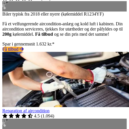
Biler typisk fra 2018 eller nyere (kølemiddel R1234YF)
Få et velfungerende aircondition-anlæg og kold luft i kabinen. Din
aircondition serviceres, tjekkes for utætheder og der påfyldes op til
200g
kølemiddel.
Få tilbud
og se din pris med det samme!
Spar i gennemsnit 1.632 kr.*
Få tilbud
Reparation af aircondition
4.5
(
1.094
)