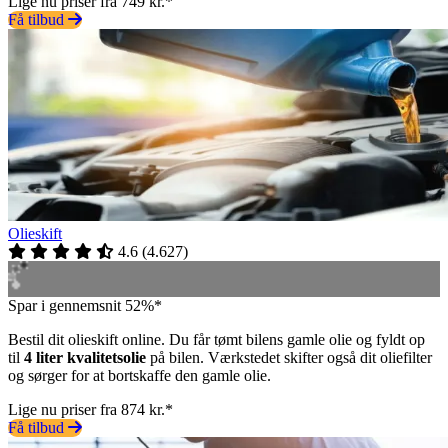
Lige nu priser fra 749 kr.*
Få tilbud
Olieskift
4.6
(
4.627
)
Spar i gennemsnit 52%*
Bestil dit olieskift online. Du får tømt bilens gamle olie og fyldt op
til
4 liter kvalitetsolie
på bilen. Værkstedet skifter også dit oliefilter
og sørger for at bortskaffe den gamle olie.
Lige nu priser fra 874 kr.*
Få tilbud