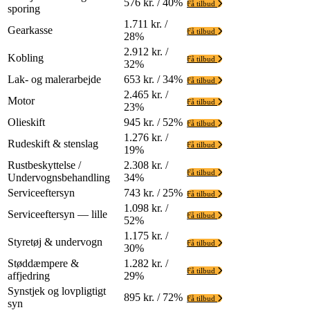
576 kr. / 40%
Få tilbud
sporing
1.711 kr. /
Gearkasse
Få tilbud
28%
2.912 kr. /
Kobling
Få tilbud
32%
Lak- og malerarbejde
653 kr. / 34%
Få tilbud
2.465 kr. /
Motor
Få tilbud
23%
Olieskift
945 kr. / 52%
Få tilbud
1.276 kr. /
Rudeskift & stenslag
Få tilbud
19%
Rustbeskyttelse /
2.308 kr. /
Få tilbud
Undervognsbehandling
34%
Serviceeftersyn
743 kr. / 25%
Få tilbud
1.098 kr. /
Serviceeftersyn — lille
Få tilbud
52%
1.175 kr. /
Styretøj & undervogn
Få tilbud
30%
Støddæmpere &
1.282 kr. /
Få tilbud
affjedring
29%
Synstjek og lovpligtigt
895 kr. / 72%
Få tilbud
syn