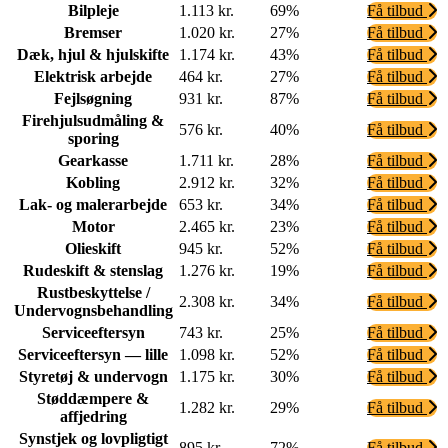
Bilpleje
1.113 kr.
69%
Få tilbud
Bremser
1.020 kr.
27%
Få tilbud
Dæk, hjul & hjulskifte
1.174 kr.
43%
Få tilbud
Elektrisk arbejde
464 kr.
27%
Få tilbud
Fejlsøgning
931 kr.
87%
Få tilbud
Firehjulsudmåling &
576 kr.
40%
Få tilbud
sporing
Gearkasse
1.711 kr.
28%
Få tilbud
Kobling
2.912 kr.
32%
Få tilbud
Lak- og malerarbejde
653 kr.
34%
Få tilbud
Motor
2.465 kr.
23%
Få tilbud
Olieskift
945 kr.
52%
Få tilbud
Rudeskift & stenslag
1.276 kr.
19%
Få tilbud
Rustbeskyttelse /
2.308 kr.
34%
Få tilbud
Undervognsbehandling
Serviceeftersyn
743 kr.
25%
Få tilbud
Serviceeftersyn — lille
1.098 kr.
52%
Få tilbud
Styretøj & undervogn
1.175 kr.
30%
Få tilbud
Støddæmpere &
1.282 kr.
29%
Få tilbud
affjedring
Synstjek og lovpligtigt
895 kr.
72%
Få tilbud