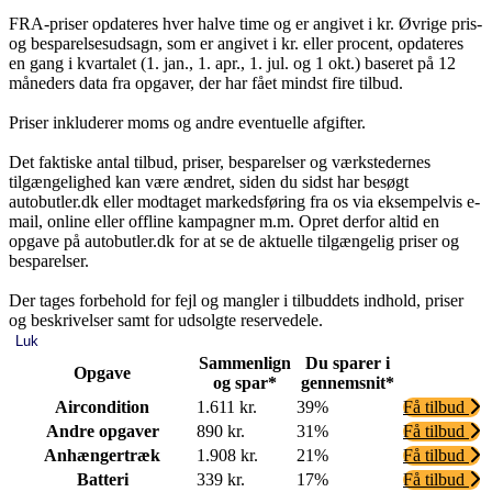
FRA-priser opdateres hver halve time og er angivet i kr. Øvrige pris-
og besparelsesudsagn, som er angivet i kr. eller procent, opdateres
en gang i kvartalet (1. jan., 1. apr., 1. jul. og 1 okt.) baseret på 12
måneders data fra opgaver, der har fået mindst fire tilbud.
Priser inkluderer moms og andre eventuelle afgifter.
Det faktiske antal tilbud, priser, besparelser og værkstedernes
tilgængelighed kan være ændret, siden du sidst har besøgt
autobutler.dk eller modtaget markedsføring fra os via eksempelvis e-
mail, online eller offline kampagner m.m. Opret derfor altid en
opgave på autobutler.dk for at se de aktuelle tilgængelig priser og
besparelser.
Der tages forbehold for fejl og mangler i tilbuddets indhold, priser
og beskrivelser samt for udsolgte reservedele.
Luk
Sammenlign
Du sparer i
Opgave
og spar*
gennemsnit*
Aircondition
1.611 kr.
39%
Få tilbud
Andre opgaver
890 kr.
31%
Få tilbud
Anhængertræk
1.908 kr.
21%
Få tilbud
Batteri
339 kr.
17%
Få tilbud