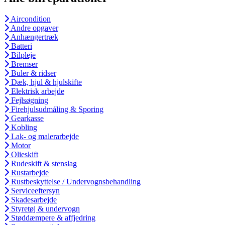
Aircondition
Andre opgaver
Anhængertræk
Batteri
Bilpleje
Bremser
Buler & ridser
Dæk, hjul & hjulskifte
Elektrisk arbejde
Fejlsøgning
Firehjulsudmåling & Sporing
Gearkasse
Kobling
Lak- og malerarbejde
Motor
Olieskift
Rudeskift & stenslag
Rustarbejde
Rustbeskyttelse / Undervognsbehandling
Serviceeftersyn
Skadesarbejde
Styretøj & undervogn
Støddæmpere & affjedring