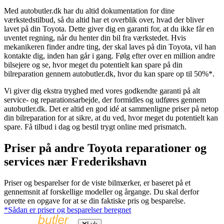
Med autobutler.dk har du altid dokumentation for dine
værkstedstilbud, så du altid har et overblik over, hvad der bliver
lavet på din Toyota. Dette giver dig en garanti for, at du ikke får en
uventet regning, når du henter din bil fra værkstedet. Hvis
mekanikeren finder andre ting, der skal laves på din Toyota, vil han
kontakte dig, inden han går i gang. Følg efter over en million andre
bilsejere og se, hvor meget du potentielt kan spare på din
bilreparation gennem autobutler.dk, hvor du kan spare op til 50%*.
Vi giver dig ekstra tryghed med vores godkendte garanti på alt
service- og reparationsarbejde, der formidles og udføres gennem
autobutler.dk. Det er altid en god idé at sammenligne priser på netop
din bilreparation for at sikre, at du ved, hvor meget du potentielt kan
spare. Få tilbud i dag og bestil trygt online med prismatch.
Priser på andre Toyota reparationer og
services nær Frederikshavn
Priser og besparelser for de viste bilmærker, er baseret på et
gennemsnit af forskellige modeller og årgange. Du skal derfor
oprette en opgave for at se din faktiske pris og besparelse.
*Sådan er priser og besparelser beregnet