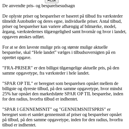
Luk
De anvendte pris- og besparelsesudsagn
De oplyste priser og besparelser er baseret på tilbud fra værksteder
tilmeldt Autobutler og deres egne, individuelle priser. Antal tilbud,
priser og besparelser kan variere afhængig af bilmærke, model,
årgang, værkstedernes tilgængelighed samt hvornår og hvor i landet,
opgaven ønskes udført.
For at se den laveste mulige pris og største mulige aktuelle
besparelse, skal “Hele landet” vælges i tilbudsoversigten på en
oprettet opgave.
"FRA-PRISER" er den billigst tilgængelige aktuelle pris, på den
samme opgavetype, fra værksteder i hele landet.
"SPAR OP TIL" er beregnet som besparelsen opnået mellem de
billigste og dyreste tilbud, på den samme opgavetype, hvor mindst
25% har opnået den markedsførte SPAR OP TIL besparelse, inden
for den radius, hvorfra tilbud er indhentet.
"SPAR I GENNEMSNIT" og "GENNEMSNITSPRIS" er
beregnet som et samlet gennemsnit af priser og besparelser opnået
på tilbud, på den samme opgavetype, inden for den radius, hvorfra
tilbud er indhentet.