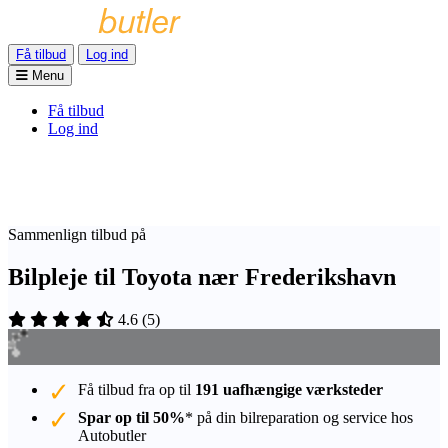
Få tilbud
Log ind
Menu
Få tilbud
Log ind
Sammenlign tilbud på
Bilpleje til Toyota nær Frederikshavn
4.6
(
5
)
Få tilbud fra op til
191 uafhængige værksteder
Spar op til 50%
* på din bilreparation og service hos
Autobutler