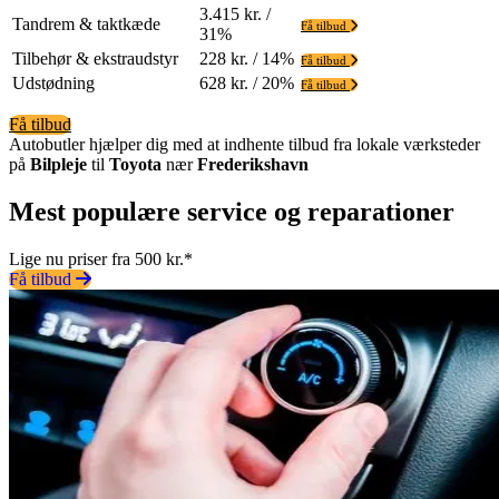
3.415 kr. /
Tandrem & taktkæde
Få tilbud
31%
Tilbehør & ekstraudstyr
228 kr. / 14%
Få tilbud
Udstødning
628 kr. / 20%
Få tilbud
Få tilbud
Autobutler hjælper dig med at indhente tilbud fra lokale værksteder
på
Bilpleje
til
Toyota
nær
Frederikshavn
Mest populære service og reparationer
Lige nu priser fra 500 kr.*
Få tilbud