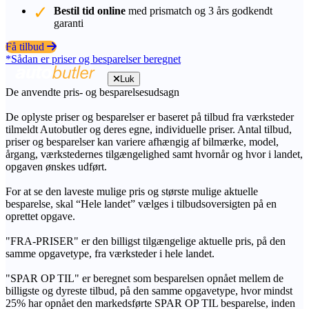
Bestil tid online
med prismatch og 3 års godkendt
garanti
Få tilbud
*Sådan er priser og besparelser beregnet
Luk
De anvendte pris- og besparelsesudsagn
De oplyste priser og besparelser er baseret på tilbud fra værksteder
tilmeldt Autobutler og deres egne, individuelle priser. Antal tilbud,
priser og besparelser kan variere afhængig af bilmærke, model,
årgang, værkstedernes tilgængelighed samt hvornår og hvor i landet,
opgaven ønskes udført.
For at se den laveste mulige pris og største mulige aktuelle
besparelse, skal “Hele landet” vælges i tilbudsoversigten på en
oprettet opgave.
"FRA-PRISER" er den billigst tilgængelige aktuelle pris, på den
samme opgavetype, fra værksteder i hele landet.
"SPAR OP TIL" er beregnet som besparelsen opnået mellem de
billigste og dyreste tilbud, på den samme opgavetype, hvor mindst
25% har opnået den markedsførte SPAR OP TIL besparelse, inden