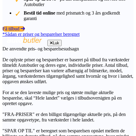
Autobutler
Bestil tid online
med prismatch og 3 års godkendt
garanti
Få tilbud
*Sådan er priser og besparelser beregnet
Luk
De anvendte pris- og besparelsesudsagn
De oplyste priser og besparelser er baseret på tilbud fra værksteder
tilmeldt Autobutler og deres egne, individuelle priser. Antal tilbud,
priser og besparelser kan variere afhængig af bilmærke, model,
årgang, værkstedernes tilgængelighed samt hvornår og hvor i landet,
opgaven ønskes udført.
For at se den laveste mulige pris og største mulige aktuelle
besparelse, skal “Hele landet” vælges i tilbudsoversigten på en
oprettet opgave.
"FRA-PRISER" er den billigst tilgængelige aktuelle pris, på den
samme opgavetype, fra værksteder i hele landet.
"SPAR OP TIL" er beregnet som besparelsen opnået mellem de