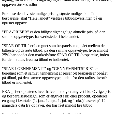
opgaven ønskes udført.
For at se den laveste mulige pris og største mulige aktuelle
besparelse, skal “Hele landet” vælges i tilbudsoversigten på en
oprettet opgave.
"FRA-PRISER" er den billigst tilgængelige aktuelle pris, på den
samme opgavetype, fra værksteder i hele landet.
"SPAR OP TIL" er beregnet som besparelsen opnået mellem de
billigste og dyreste tilbud, på den samme opgavetype, hvor mindst
25% har opnået den markedsførte SPAR OP TIL besparelse, inden
for den radius, hvorfra tilbud er indhentet.
"SPAR I GENNEMSNIT" og "GENNEMSNITSPRIS" er
beregnet som et samlet gennemsnit af priser og besparelser opnået
på tilbud, på den samme opgavetype, inden for den radius, hvorfra
tilbud er indhentet.
FRA-priser opdateres hver halve time og er angivet i kr. Øvrige pris-
og besparelsesudsagn, som er angivet i kr. eller procent, opdateres
en gang i kvartalet (1. jan., 1. apr., 1. jul. og 1 okt.) baseret på 12
måneders data fra opgaver, der har fået mindst fire tilbud.