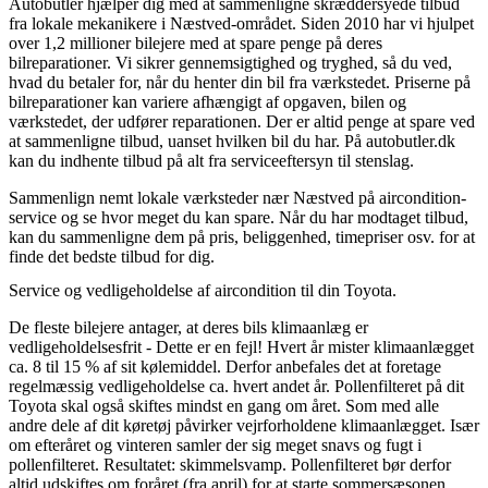
Autobutler hjælper dig med at sammenligne skræddersyede tilbud
fra lokale mekanikere i Næstved-området. Siden 2010 har vi hjulpet
over 1,2 millioner bilejere med at spare penge på deres
bilreparationer. Vi sikrer gennemsigtighed og tryghed, så du ved,
hvad du betaler for, når du henter din bil fra værkstedet. Priserne på
bilreparationer kan variere afhængigt af opgaven, bilen og
værkstedet, der udfører reparationen. Der er altid penge at spare ved
at sammenligne tilbud, uanset hvilken bil du har. På autobutler.dk
kan du indhente tilbud på alt fra serviceeftersyn til stenslag.
Sammenlign nemt lokale værksteder nær Næstved på aircondition-
service og se hvor meget du kan spare. Når du har modtaget tilbud,
kan du sammenligne dem på pris, beliggenhed, timepriser osv. for at
finde det bedste tilbud for dig.
Service og vedligeholdelse af aircondition til din Toyota.
De fleste bilejere antager, at deres bils klimaanlæg er
vedligeholdelsesfrit - Dette er en fejl! Hvert år mister klimaanlægget
ca. 8 til 15 % af sit kølemiddel. Derfor anbefales det at foretage
regelmæssig vedligeholdelse ca. hvert andet år. Pollenfilteret på dit
Toyota skal også skiftes mindst en gang om året. Som med alle
andre dele af dit køretøj påvirker vejrforholdene klimaanlægget. Især
om efteråret og vinteren samler der sig meget snavs og fugt i
pollenfilteret. Resultatet: skimmelsvamp. Pollenfilteret bør derfor
altid udskiftes om foråret (fra april) for at starte sommersæsonen