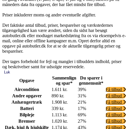
måneders data fra opgaver, der har fået mindst fire tilbud.
Priser inkluderer moms og andre eventuelle afgifter.
Det faktiske antal tilbud, priser, besparelser og værkstedernes
tilgængelighed kan være ændret, siden du sidst har besøgt
autobutler.dk eller modtaget markedsføring fra os via eksempelvis e-
mail, online eller offline kampagner m.m. Opret derfor altid en
opgave på autobutler.dk for at se de aktuelle tilgængelig priser og
besparelser.
Der tages forbehold for fejl og mangler i tilbuddets indhold, priser
og beskrivelser samt for udsolgte reservedele.
Luk
Sammenlign
Du sparer i
Opgave
og spar*
gennemsnit*
Aircondition
1.611 kr.
39%
Få tilbud
Andre opgaver
890 kr.
31%
Få tilbud
Anhængertræk
1.908 kr.
21%
Få tilbud
Batteri
339 kr.
17%
Få tilbud
Bilpleje
1.113 kr.
69%
Få tilbud
Bremser
1.020 kr.
27%
Få tilbud
Dæk, hjul & hjulskifte
1.174 kr.
43%
Få tilbud