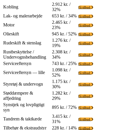
2.912 kr. /
Kobling
Få tilbud
32%
Lak- og malerarbejde
653 kr. / 34%
Få tilbud
2.465 kr. /
Motor
Få tilbud
23%
Olieskift
945 kr. / 52%
Få tilbud
1.276 kr. /
Rudeskift & stenslag
Få tilbud
19%
Rustbeskyttelse /
2.308 kr. /
Få tilbud
Undervognsbehandling
34%
Serviceeftersyn
743 kr. / 25%
Få tilbud
1.098 kr. /
Serviceeftersyn — lille
Få tilbud
52%
1.175 kr. /
Styretøj & undervogn
Få tilbud
30%
Støddæmpere &
1.282 kr. /
Få tilbud
affjedring
29%
Synstjek og lovpligtigt
895 kr. / 72%
Få tilbud
syn
3.415 kr. /
Tandrem & taktkæde
Få tilbud
31%
Tilbehør & ekstraudstyr
228 kr. / 14%
Få tilbud