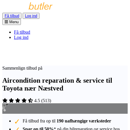
Få tilbud
Log ind
Menu
Få tilbud
Log ind
Sammenlign tilbud på
Aircondition reparation & service til
Toyota nær Næstved
4.5
(
513
)
Få tilbud fra op til
190 uafhængige værksteder
Spar op til 50%
* på din bilreparation og service hos