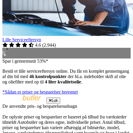
Lille Serviceeftersyn
4.6
(
2.944
)
Spar i gennemsnit 53%*
Bestil et lille serviceeftersyn online. Du får en komplet gennemgang
af din bil med
46 kontrolpunkter
der bl.a. indeholder skift af olie
og oliefilter med op til
4 liter kvalitetsolie
.
*Sådan er priser og besparelser beregnet
Luk
De anvendte pris- og besparelsesudsagn
De oplyste priser og besparelser er baseret på tilbud fra værksteder
tilmeldt Autobutler og deres egne, individuelle priser. Antal tilbud,
priser og besparelser kan variere afhængig af bilmærke, model,
årgang, værkstedernes tilgængelighed samt hvornår og hvor i landet,