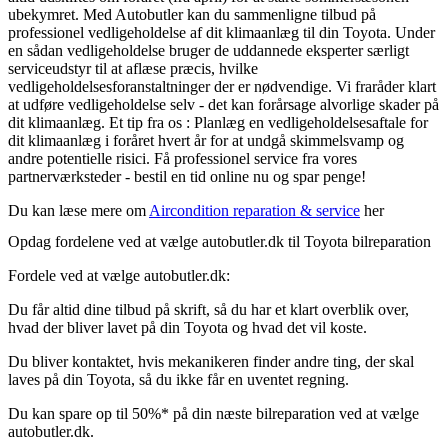
ubekymret. Med Autobutler kan du sammenligne tilbud på
professionel vedligeholdelse af dit klimaanlæg til din Toyota. Under
en sådan vedligeholdelse bruger de uddannede eksperter særligt
serviceudstyr til at aflæse præcis, hvilke
vedligeholdelsesforanstaltninger der er nødvendige. Vi fraråder klart
at udføre vedligeholdelse selv - det kan forårsage alvorlige skader på
dit klimaanlæg. Et tip fra os : Planlæg en vedligeholdelsesaftale for
dit klimaanlæg i foråret hvert år for at undgå skimmelsvamp og
andre potentielle risici. Få professionel service fra vores
partnerværksteder - bestil en tid online nu og spar penge!
Du kan læse mere om
Aircondition reparation & service
her
Opdag fordelene ved at vælge autobutler.dk til Toyota bilreparation
Fordele ved at vælge autobutler.dk:
Du får altid dine tilbud på skrift, så du har et klart overblik over,
hvad der bliver lavet på din Toyota og hvad det vil koste.
Du bliver kontaktet, hvis mekanikeren finder andre ting, der skal
laves på din Toyota, så du ikke får en uventet regning.
Du kan spare op til 50%* på din næste bilreparation ved at vælge
autobutler.dk.