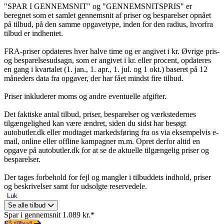
"SPAR I GENNEMSNIT" og "GENNEMSNITSPRIS" er
beregnet som et samlet gennemsnit af priser og besparelser opnået
på tilbud, på den samme opgavetype, inden for den radius, hvorfra
tilbud er indhentet.
FRA-priser opdateres hver halve time og er angivet i kr. Øvrige pris-
og besparelsesudsagn, som er angivet i kr. eller procent, opdateres
en gang i kvartalet (1. jan., 1. apr., 1. jul. og 1 okt.) baseret på 12
måneders data fra opgaver, der har fået mindst fire tilbud.
Priser inkluderer moms og andre eventuelle afgifter.
Det faktiske antal tilbud, priser, besparelser og værkstedernes
tilgængelighed kan være ændret, siden du sidst har besøgt
autobutler.dk eller modtaget markedsføring fra os via eksempelvis e-
mail, online eller offline kampagner m.m. Opret derfor altid en
opgave på autobutler.dk for at se de aktuelle tilgængelig priser og
besparelser.
Der tages forbehold for fejl og mangler i tilbuddets indhold, priser
og beskrivelser samt for udsolgte reservedele.
Luk
Se alle tilbud
Spar i gennemsnit 1.089 kr.*
Få tilbud