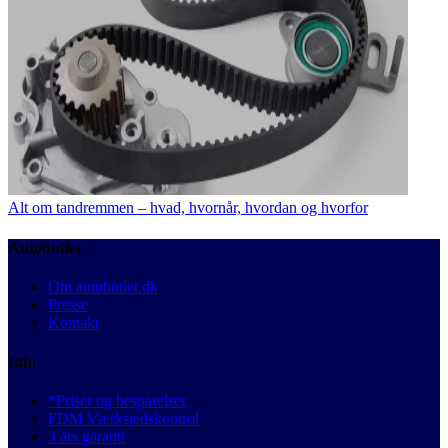
Alt om tandremmen – hvad, hvornår, hvordan og hvorfor
Autobutler
Om autobutler.dk
Presse
Kontakt
Info
*Priser og besparelser
FDM Værkstedskontrol
3 års garanti