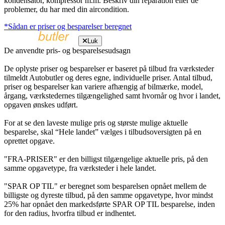
kondensator, kompressor m.m. Beskriv din reparation eller de
problemer, du har med din aircondition.
*Sådan er priser og besparelser beregnet
Luk
De anvendte pris- og besparelsesudsagn
De oplyste priser og besparelser er baseret på tilbud fra værksteder
tilmeldt Autobutler og deres egne, individuelle priser. Antal tilbud,
priser og besparelser kan variere afhængig af bilmærke, model,
årgang, værkstedernes tilgængelighed samt hvornår og hvor i landet,
opgaven ønskes udført.
For at se den laveste mulige pris og største mulige aktuelle
besparelse, skal “Hele landet” vælges i tilbudsoversigten på en
oprettet opgave.
"FRA-PRISER" er den billigst tilgængelige aktuelle pris, på den
samme opgavetype, fra værksteder i hele landet.
"SPAR OP TIL" er beregnet som besparelsen opnået mellem de
billigste og dyreste tilbud, på den samme opgavetype, hvor mindst
25% har opnået den markedsførte SPAR OP TIL besparelse, inden
for den radius, hvorfra tilbud er indhentet.