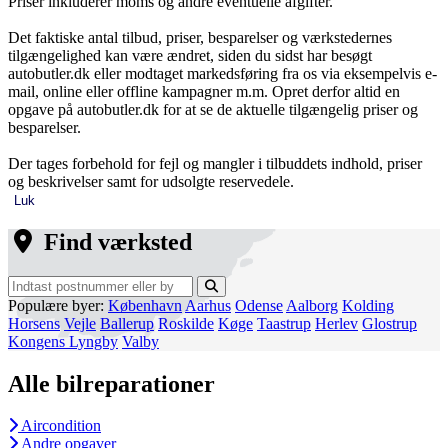
Priser inkluderer moms og andre eventuelle afgifter.
Det faktiske antal tilbud, priser, besparelser og værkstedernes
tilgængelighed kan være ændret, siden du sidst har besøgt
autobutler.dk eller modtaget markedsføring fra os via eksempelvis e-
mail, online eller offline kampagner m.m. Opret derfor altid en
opgave på autobutler.dk for at se de aktuelle tilgængelig priser og
besparelser.
Der tages forbehold for fejl og mangler i tilbuddets indhold, priser
og beskrivelser samt for udsolgte reservedele.
Luk
Find værksted
Populære byer:
København
Aarhus
Odense
Aalborg
Kolding
Horsens
Vejle
Ballerup
Roskilde
Køge
Taastrup
Herlev
Glostrup
Kongens Lyngby
Valby
Alle bilreparationer
Aircondition
Andre opgaver