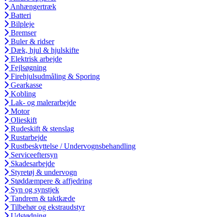
Anhængertræk
Batteri
Bilpleje
Bremser
Buler & ridser
Dæk, hjul & hjulskifte
Elektrisk arbejde
Fejlsøgning
Firehjulsudmåling & Sporing
Gearkasse
Kobling
Lak- og malerarbejde
Motor
Olieskift
Rudeskift & stenslag
Rustarbejde
Rustbeskyttelse / Undervognsbehandling
Serviceeftersyn
Skadesarbejde
Styretøj & undervogn
Støddæmpere & affjedring
Syn og synstjek
Tandrem & taktkæde
Tilbehør og ekstraudstyr
Udstødning