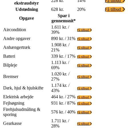
228 kr.
14%
Få tilbud
ekstraudstyr
Udstødning
628 kr.
20%
Få tilbud
Spar i
Opgave
gennemsnit*
1.611 kr. /
Aircondition
Få tilbud
39%
Andre opgaver
890 kr. / 31%
Få tilbud
1.908 kr. /
Anhængertræk
Få tilbud
21%
Batteri
339 kr. / 17%
Få tilbud
1.113 kr. /
Bilpleje
Få tilbud
69%
1.020 kr. /
Bremser
Få tilbud
27%
1.174 kr. /
Dæk, hjul & hjulskifte
Få tilbud
43%
Elektrisk arbejde
464 kr. / 27%
Få tilbud
Fejlsøgning
931 kr. / 87%
Få tilbud
Firehjulsudmåling &
576 kr. / 40%
Få tilbud
sporing
1.711 kr. /
Gearkasse
Få tilbud
28%