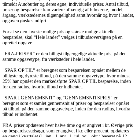
tilmeldt Autobutler og deres egne, individuelle priser. Antal tilbud,
priser og besparelser kan variere afhængig af bilmærke, model,
årgang, værkstedernes tilgængelighed samt hvornår og hvor i landet,
opgaven ønskes udført.
For at se den laveste mulige pris og største mulige aktuelle
besparelse, skal “Hele landet” vælges i tilbudsoversigten på en
oprettet opgave.
"FRA-PRISER" er den billigst tilgængelige aktuelle pris, på den
samme opgavetype, fra værksteder i hele landet.
"SPAR OP TIL" er beregnet som besparelsen opnået mellem de
billigste og dyreste tilbud, på den samme opgavetype, hvor mindst
25% har opnået den markedsførte SPAR OP TIL besparelse, inden
for den radius, hvorfra tilbud er indhentet.
"SPAR I GENNEMSNIT" og "GENNEMSNITSPRIS" er
beregnet som et samlet gennemsnit af priser og besparelser opnået
på tilbud, på den samme opgavetype, inden for den radius, hvorfra
tilbud er indhentet.
FRA-priser opdateres hver halve time og er angivet i kr. Øvrige pris-
og besparelsesudsagn, som er angivet i kr. eller procent, opdateres
en gang i kvartalet (1. jan., 1. apr., 1. jul. og 1 okt.) baseret på 12