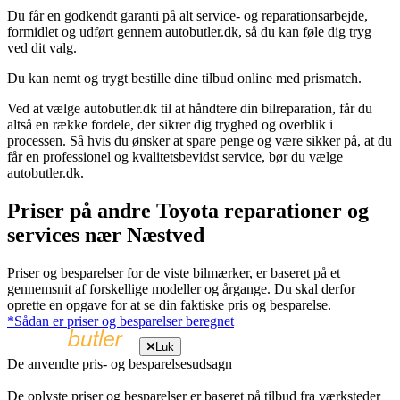
Du får en godkendt garanti på alt service- og reparationsarbejde,
formidlet og udført gennem autobutler.dk, så du kan føle dig tryg
ved dit valg.
Du kan nemt og trygt bestille dine tilbud online med prismatch.
Ved at vælge autobutler.dk til at håndtere din bilreparation, får du
altså en række fordele, der sikrer dig tryghed og overblik i
processen. Så hvis du ønsker at spare penge og være sikker på, at du
får en professionel og kvalitetsbevidst service, bør du vælge
autobutler.dk.
Priser på andre Toyota reparationer og
services nær Næstved
Priser og besparelser for de viste bilmærker, er baseret på et
gennemsnit af forskellige modeller og årgange. Du skal derfor
oprette en opgave for at se din faktiske pris og besparelse.
*Sådan er priser og besparelser beregnet
Luk
De anvendte pris- og besparelsesudsagn
De oplyste priser og besparelser er baseret på tilbud fra værksteder