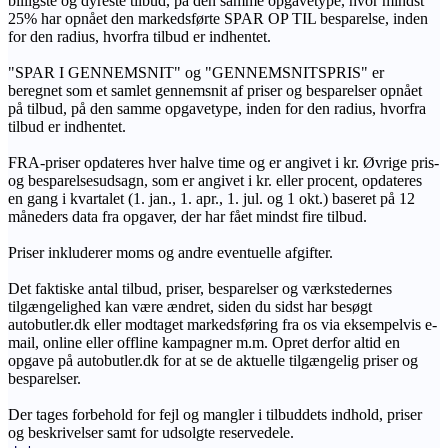
billigste og dyreste tilbud, på den samme opgavetype, hvor mindst
25% har opnået den markedsførte SPAR OP TIL besparelse, inden
for den radius, hvorfra tilbud er indhentet.
"SPAR I GENNEMSNIT" og "GENNEMSNITSPRIS" er
beregnet som et samlet gennemsnit af priser og besparelser opnået
på tilbud, på den samme opgavetype, inden for den radius, hvorfra
tilbud er indhentet.
FRA-priser opdateres hver halve time og er angivet i kr. Øvrige pris-
og besparelsesudsagn, som er angivet i kr. eller procent, opdateres
en gang i kvartalet (1. jan., 1. apr., 1. jul. og 1 okt.) baseret på 12
måneders data fra opgaver, der har fået mindst fire tilbud.
Priser inkluderer moms og andre eventuelle afgifter.
Det faktiske antal tilbud, priser, besparelser og værkstedernes
tilgængelighed kan være ændret, siden du sidst har besøgt
autobutler.dk eller modtaget markedsføring fra os via eksempelvis e-
mail, online eller offline kampagner m.m. Opret derfor altid en
opgave på autobutler.dk for at se de aktuelle tilgængelig priser og
besparelser.
Der tages forbehold for fejl og mangler i tilbuddets indhold, priser
og beskrivelser samt for udsolgte reservedele.