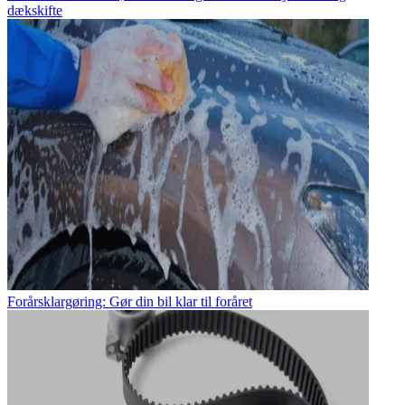
dækskifte
Forårsklargøring: Gør din bil klar til foråret