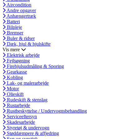
Aircondition
Andre opgaver
Anhængertræk
Batteri
Bilpleje
Bremser
Buler & ridser
Dæk, hjul & hjulskifte
Vis mere
Elektrisk arbejde
Fejlsøgning
Firehjulsudmåling & Sporing
Gearkasse
Kobling
Lak- og malerarbejde
Motor
Olieskift
Rudeskift & stenslag
Rustarbejde
Rustbeskyttelse / Undervognsbehandling
Serviceeftersyn
Skadesarbejde
Styretøj & undervogn
Støddæmpere & affjedring
Syn og synstjek