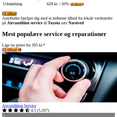
Udstødning
628 kr. / 20%
Få tilbud
Få tilbud
Autobutler hjælper dig med at indhente tilbud fra lokale værksteder
på
Aircondition service
til
Toyota
nær
Næstved
Mest populære service og reparationer
Lige nu priser fra 395 kr.*
Få tilbud
Aircondition Service
4.5
(
5.207
)