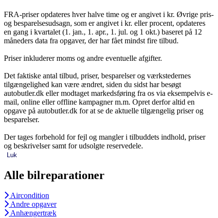
FRA-priser opdateres hver halve time og er angivet i kr. Øvrige pris-
og besparelsesudsagn, som er angivet i kr. eller procent, opdateres
en gang i kvartalet (1. jan., 1. apr., 1. jul. og 1 okt.) baseret på 12
måneders data fra opgaver, der har fået mindst fire tilbud.
Priser inkluderer moms og andre eventuelle afgifter.
Det faktiske antal tilbud, priser, besparelser og værkstedernes
tilgængelighed kan være ændret, siden du sidst har besøgt
autobutler.dk eller modtaget markedsføring fra os via eksempelvis e-
mail, online eller offline kampagner m.m. Opret derfor altid en
opgave på autobutler.dk for at se de aktuelle tilgængelig priser og
besparelser.
Der tages forbehold for fejl og mangler i tilbuddets indhold, priser
og beskrivelser samt for udsolgte reservedele.
Luk
Alle bilreparationer
Aircondition
Andre opgaver
Anhængertræk