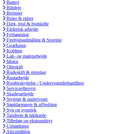
Batteri
Bilpleje
Bremser
Buler & ridser
Dæk, hjul & hjulskifte
Elektrisk arbejde
Fejlsøgning
Firehjulsudmåling & Sporing
Gearkasse
Kobling
Lak- og malerarbejde
Motor
Olieskift
Rudeskift & stenslag
Rustarbejde
Rustbeskyttelse / Undervognsbehandling
Serviceeftersyn
Skadesarbejde
Styretøj & undervogn
Støddæmpere & affjedring
Syn og synstjek
Tandrem & taktkæde
Tilbehør og ekstraudstyr
Udstødning
Aircondition