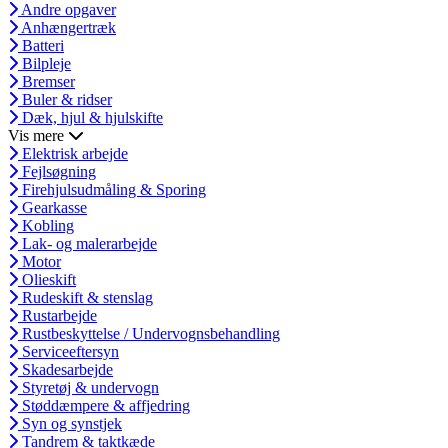
Andre opgaver
Anhængertræk
Batteri
Bilpleje
Bremser
Buler & ridser
Dæk, hjul & hjulskifte
Vis mere
Elektrisk arbejde
Fejlsøgning
Firehjulsudmåling & Sporing
Gearkasse
Kobling
Lak- og malerarbejde
Motor
Olieskift
Rudeskift & stenslag
Rustarbejde
Rustbeskyttelse / Undervognsbehandling
Serviceeftersyn
Skadesarbejde
Styretøj & undervogn
Støddæmpere & affjedring
Syn og synstjek
Tandrem & taktkæde