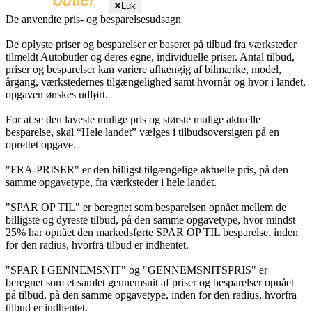
Luk
De anvendte pris- og besparelsesudsagn
De oplyste priser og besparelser er baseret på tilbud fra værksteder
tilmeldt Autobutler og deres egne, individuelle priser. Antal tilbud,
priser og besparelser kan variere afhængig af bilmærke, model,
årgang, værkstedernes tilgængelighed samt hvornår og hvor i landet,
opgaven ønskes udført.
For at se den laveste mulige pris og største mulige aktuelle
besparelse, skal “Hele landet” vælges i tilbudsoversigten på en
oprettet opgave.
"FRA-PRISER" er den billigst tilgængelige aktuelle pris, på den
samme opgavetype, fra værksteder i hele landet.
"SPAR OP TIL" er beregnet som besparelsen opnået mellem de
billigste og dyreste tilbud, på den samme opgavetype, hvor mindst
25% har opnået den markedsførte SPAR OP TIL besparelse, inden
for den radius, hvorfra tilbud er indhentet.
"SPAR I GENNEMSNIT" og "GENNEMSNITSPRIS" er
beregnet som et samlet gennemsnit af priser og besparelser opnået
på tilbud, på den samme opgavetype, inden for den radius, hvorfra
tilbud er indhentet.