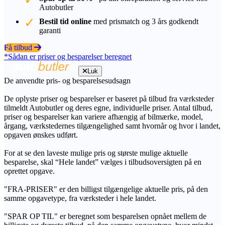
Autobutler
Bestil tid online
med prismatch og 3 års godkendt
garanti
Få tilbud
*Sådan er priser og besparelser beregnet
Luk
De anvendte pris- og besparelsesudsagn
De oplyste priser og besparelser er baseret på tilbud fra værksteder
tilmeldt Autobutler og deres egne, individuelle priser. Antal tilbud,
priser og besparelser kan variere afhængig af bilmærke, model,
årgang, værkstedernes tilgængelighed samt hvornår og hvor i landet,
opgaven ønskes udført.
For at se den laveste mulige pris og største mulige aktuelle
besparelse, skal “Hele landet” vælges i tilbudsoversigten på en
oprettet opgave.
"FRA-PRISER" er den billigst tilgængelige aktuelle pris, på den
samme opgavetype, fra værksteder i hele landet.
"SPAR OP TIL" er beregnet som besparelsen opnået mellem de