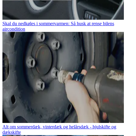
Skal du nedkøles i sommervarmen: Så husk at rense bilens
aircondition
Alt om sommerdæk, vinterdæk og helårsdæk - hjulskifte og
dækskifte