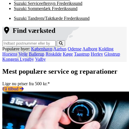
Suzuki Serviceeftersyn Frederikssund
Suzuki Sommerdæk Frederikssund
Suzuki Tandrem/Taktkæde Frederikssund
Find værksted
Populære byer:
København
Aarhus
Odense
Aalborg
Kolding
Horsens
Vejle
Ballerup
Roskilde
Køge
Taastrup
Herlev
Glostrup
Kongens Lyngby
Valby
Mest populære service og reparationer
Lige nu priser fra 500 kr.*
Få tilbud