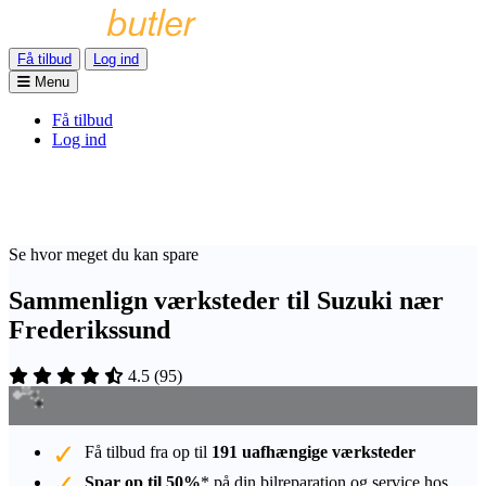
Få tilbud
Log ind
Menu
Få tilbud
Log ind
Se hvor meget du kan spare
Sammenlign værksteder til Suzuki nær
Frederikssund
4.5
(
95
)
Få tilbud fra op til
191 uafhængige værksteder
Spar op til 50%
* på din bilreparation og service hos