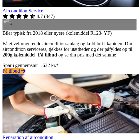
Aircondition Service
4.7
(
347
)
Biler typisk fra 2018 eller nyere (kølemiddel R1234YF)
Få et velfungerende aircondition-anlæg og kold luft i kabinen. Din
aircondition serviceres, tjekkes for utætheder og der påfyldes op til
200g
kølemiddel.
Få tilbud
og se din pris med det samme!
Spar i gennemsnit 1.632 kr.*
Få tilbud
Reparation af aircondition