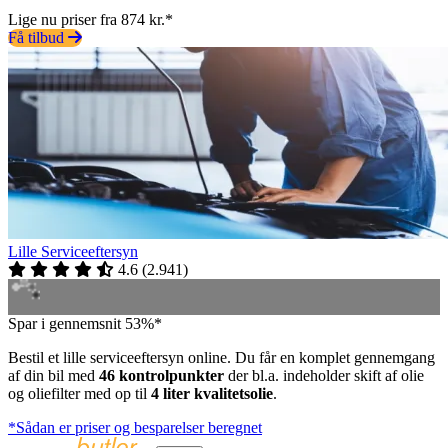
Lige nu priser fra 874 kr.*
Få tilbud
Lille Serviceeftersyn
4.6
(
2.941
)
Spar i gennemsnit 53%*
Bestil et lille serviceeftersyn online. Du får en komplet gennemgang
af din bil med
46 kontrolpunkter
der bl.a. indeholder skift af olie
og oliefilter med op til
4 liter kvalitetsolie
.
*Sådan er priser og besparelser beregnet