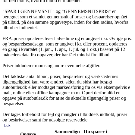
for den radius, hvorfra tilbud er indhentet.
"SPAR I GENNEMSNIT" og "GENNEMSNITSPRIS" er
beregnet som et samlet gennemsnit af priser og besparelser opnået
på tilbud, på den samme opgavetype, inden for den radius, hvorfra
tilbud er indhentet.
FRA-priser opdateres hver halve time og er angivet i kr. Øvrige pris-
og besparelsesudsagn, som er angivet i kr. eller procent, opdateres
en gang i kvartalet (1. jan., 1. apr., 1. jul. og 1 okt.) baseret på 12
måneders data fra opgaver, der har fået mindst fire tilbud.
Priser inkluderer moms og andre eventuelle afgifter.
Det faktiske antal tilbud, priser, besparelser og værkstedernes
tilgængelighed kan være ændret, siden du sidst har besøgt
autobutler.dk eller modtaget markedsføring fra os via eksempelvis e-
mail, online eller offline kampagner m.m. Opret derfor altid en
opgave på autobutler.dk for at se de aktuelle tilgængelig priser og
besparelser.
Der tages forbehold for fejl og mangler i tilbuddets indhold, priser
og beskrivelser samt for udsolgte reservedele.
Luk
Sammenlign
Du sparer i
Opgave