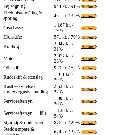
Få tilbud
Fejlsøgning
944 kr. / 91%
Få tilbud
Firehjulsudmåling &
461 kr. / 35%
Få tilbud
sporing
1.187 kr. /
Gearkasse
Få tilbud
19%
Hjulskifte
571 kr. / 70%
Få tilbud
2.047 kr. /
Kobling
Få tilbud
31%
2.077 kr. /
Motor
Få tilbud
26%
Olieskift
939 kr. / 52%
Få tilbud
1.011 kr. /
Rudeskift & stenslag
Få tilbud
20%
Rustbeskyttelse /
2.638 kr. /
Få tilbud
Undervognsbehandling
37%
1.092 kr. /
Serviceeftersyn
Få tilbud
30%
1.136 kr. /
Serviceeftersyn — lille
Få tilbud
54%
Styretøj & undervogn
876 kr. / 29%
Få tilbud
Støddæmpere &
624 kr. / 23%
Få tilbud
affjedring