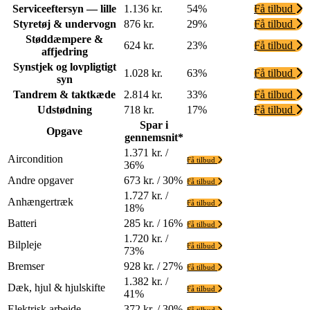
Serviceeftersyn — lille
1.136 kr.
54%
Få tilbud
Styretøj & undervogn
876 kr.
29%
Få tilbud
Støddæmpere &
624 kr.
23%
Få tilbud
affjedring
Synstjek og lovpligtigt
1.028 kr.
63%
Få tilbud
syn
Tandrem & taktkæde
2.814 kr.
33%
Få tilbud
Udstødning
718 kr.
17%
Få tilbud
Spar i
Opgave
gennemsnit*
1.371 kr. /
Aircondition
Få tilbud
36%
Andre opgaver
673 kr. / 30%
Få tilbud
1.727 kr. /
Anhængertræk
Få tilbud
18%
Batteri
285 kr. / 16%
Få tilbud
1.720 kr. /
Bilpleje
Få tilbud
73%
Bremser
928 kr. / 27%
Få tilbud
1.382 kr. /
Dæk, hjul & hjulskifte
Få tilbud
41%
Elektrisk arbejde
372 kr. / 30%