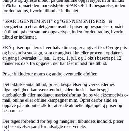
billigste og dyreste tilbud, på den samme opgavetype, hvor mindst
25% har opnået den markedsførte SPAR OP TIL besparelse, inden
for den radius, hvorfra tilbud er indhentet.
"SPAR I GENNEMSNIT" og "GENNEMSNITSPRIS" er
beregnet som et samlet gennemsnit af priser og besparelser opnået
på tilbud, på den samme opgavetype, inden for den radius, hvorfra
tilbud er indhentet.
FRA-priser opdateres hver halve time og er angivet i kr. Øvrige pris-
og besparelsesudsagn, som er angivet i kr. eller procent, opdateres
en gang i kvartalet (1. jan., 1. apr., 1. jul. og 1 okt.) baseret på 12
måneders data fra opgaver, der har fået mindst fire tilbud.
Priser inkluderer moms og andre eventuelle afgifter.
Det faktiske antal tilbud, priser, besparelser og værkstedernes
tilgængelighed kan være ændret, siden du sidst har besøgt
autobutler.dk eller modtaget markedsføring fra os via eksempelvis e-
mail, online eller offline kampagner m.m. Opret derfor altid en
opgave på autobutler.dk for at se de aktuelle tilgængelig priser og
besparelser.
Der tages forbehold for fejl og mangler i tilbuddets indhold, priser
og beskrivelser samt for udsolgte reservedele.