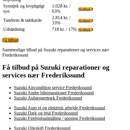
Synstjek og lovpligtigt
1.028 kr. /
Få tilbud
syn
63%
2.814 kr. /
Tandrem & taktkæde
Få tilbud
33%
Udstødning
718 kr. / 17%
Få tilbud
Få tilbud
Sammenlign tilbud på Suzuki reparationer og services nær
Frederikssund
Få tilbud på Suzuki reparationer og
services nær Frederikssund
Suzuki Aircondition service Frederikssund
Suzuki Andre bilreparationer Frederikssund
Suzuki Anhængertræk Frederikssund
Suzuki Auto el og elektrisk arbejde Frederikssund
Suzuki Dæk og hjul Frederikssund
Suzuki Firehjulsudmåling / sporing Frederikssund
Suzuki Olieskift Frederikssund