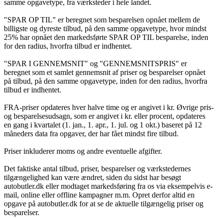
samme opgavetype, fra værksteder i hele landet.
"SPAR OP TIL" er beregnet som besparelsen opnået mellem de
billigste og dyreste tilbud, på den samme opgavetype, hvor mindst
25% har opnået den markedsførte SPAR OP TIL besparelse, inden
for den radius, hvorfra tilbud er indhentet.
"SPAR I GENNEMSNIT" og "GENNEMSNITSPRIS" er
beregnet som et samlet gennemsnit af priser og besparelser opnået
på tilbud, på den samme opgavetype, inden for den radius, hvorfra
tilbud er indhentet.
FRA-priser opdateres hver halve time og er angivet i kr. Øvrige pris-
og besparelsesudsagn, som er angivet i kr. eller procent, opdateres
en gang i kvartalet (1. jan., 1. apr., 1. jul. og 1 okt.) baseret på 12
måneders data fra opgaver, der har fået mindst fire tilbud.
Priser inkluderer moms og andre eventuelle afgifter.
Det faktiske antal tilbud, priser, besparelser og værkstedernes
tilgængelighed kan være ændret, siden du sidst har besøgt
autobutler.dk eller modtaget markedsføring fra os via eksempelvis e-
mail, online eller offline kampagner m.m. Opret derfor altid en
opgave på autobutler.dk for at se de aktuelle tilgængelig priser og
besparelser.