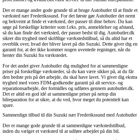
Der er mange andre gode grunde til at bruge Autobutler til at finde et
værksted nær Frederikssund. For det første gør Autobutler det nemt
og bekvemt at finde et værksted, der passer til dine behov. Du kan
søge på forskellige kriterier som f.eks. pris, anmeldelser og afstand,
så du kan finde det værksted, der passer bedst til dig. Autobutler.dk
sikrer din tryghed med skriftlige værkstedstilbud, så du altid har et
overblik over, hvad der bliver lavet på din Suzuki. Dette giver dig en
garanti for, at der ikke kommer nogen uventede regninger, når du
henter din Suzuki fra værkstedet.
For det andet giver Autobutler dig mulighed for at sammenligne
priser på forskellige værksteder, så du kan være sikker på, at du får
den bedste pris på det arbejde, du skal have lavet. Vi giver dig ekstra
tryghed med vores FDM-godkendte garanti på alt service- og
reparationsarbejde, der formidles og udføres gennem autobutler.dk.
Det er altid en god idé at sammenligne priser på netop din
bilreparation for at sikre, at du ved, hvor meget du potentielt kan
spare.
Sammenlign tilbud til din Suzuki nær Frederikssund med Autobutler
Der er mange gode grunde til at sammenligne værkstedstilbud,
inden du vælger et værksted til at udføre arbejdet på din bil.