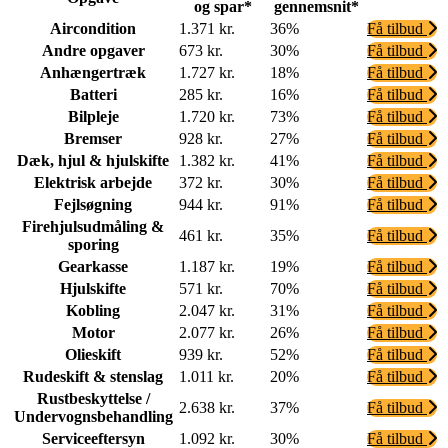
og spar*
gennemsnit*
Aircondition
1.371 kr.
36%
Få tilbud
Andre opgaver
673 kr.
30%
Få tilbud
Anhængertræk
1.727 kr.
18%
Få tilbud
Batteri
285 kr.
16%
Få tilbud
Bilpleje
1.720 kr.
73%
Få tilbud
Bremser
928 kr.
27%
Få tilbud
Dæk, hjul & hjulskifte
1.382 kr.
41%
Få tilbud
Elektrisk arbejde
372 kr.
30%
Få tilbud
Fejlsøgning
944 kr.
91%
Få tilbud
Firehjulsudmåling &
461 kr.
35%
Få tilbud
sporing
Gearkasse
1.187 kr.
19%
Få tilbud
Hjulskifte
571 kr.
70%
Få tilbud
Kobling
2.047 kr.
31%
Få tilbud
Motor
2.077 kr.
26%
Få tilbud
Olieskift
939 kr.
52%
Få tilbud
Rudeskift & stenslag
1.011 kr.
20%
Få tilbud
Rustbeskyttelse /
2.638 kr.
37%
Få tilbud
Undervognsbehandling
Serviceeftersyn
1.092 kr.
30%
Få tilbud