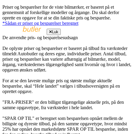
Priser og besparelser for de viste bilmærker, er baseret på et
gennemsnit af forskellige modeller og årgange. Du skal derfor
oprette en opgave for at se din faktiske pris og besparelse.
*Sådan er priser og besparelser beregnet
Luk
De anvendte pris- og besparelsesudsagn
De oplyste priser og besparelser er baseret på tilbud fra værksteder
tilmeldt Autobutler og deres egne, individuelle priser. Antal tilbud,
priser og besparelser kan variere afhængig af bilmærke, model,
årgang, værkstedernes tilgængelighed samt hvornår og hvor i landet,
opgaven ønskes udført.
For at se den laveste mulige pris og største mulige aktuelle
besparelse, skal “Hele landet” vælges i tilbudsoversigten på en
oprettet opgave.
"FRA-PRISER" er den billigst tilgængelige aktuelle pris, på den
samme opgavetype, fra værksteder i hele landet.
"SPAR OP TIL" er beregnet som besparelsen opnået mellem de
billigste og dyreste tilbud, på den samme opgavetype, hvor mindst
25% har opnået den markedsførte SPAR OP TIL besparelse, inden