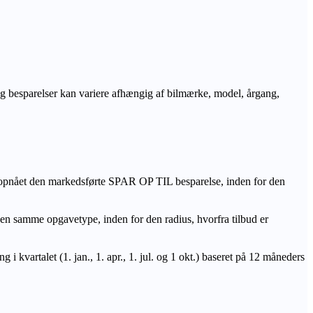
r og besparelser kan variere afhængig af bilmærke, model, årgang,
 opnået den markedsførte SPAR OP TIL besparelse, inden for den
amme opgavetype, inden for den radius, hvorfra tilbud er
i kvartalet (1. jan., 1. apr., 1. jul. og 1 okt.) baseret på 12 måneders