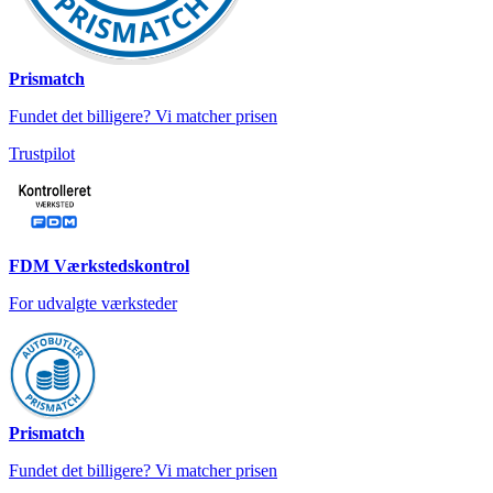
Prismatch
Fundet det billigere? Vi matcher prisen
Trustpilot
FDM Værkstedskontrol
For udvalgte værksteder
Prismatch
Fundet det billigere? Vi matcher prisen