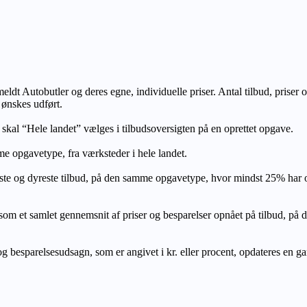
lmeldt Autobutler og deres egne, individuelle priser. Antal tilbud, prise
 ønskes udført.
, skal “Hele landet” vælges i tilbudsoversigten på en oprettet opgave.
e opgavetype, fra værksteder i hele landet.
ste og dyreste tilbud, på den samme opgavetype, hvor mindst 25% har
let gennemsnit af priser og besparelser opnået på tilbud, på den s
 besparelsesudsagn, som er angivet i kr. eller procent, opdateres en gang 