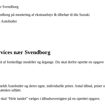
nær Svendborg
dborg på montering af ekstraudstyr & tilbehør til din Suzuki
s Autobutler
ervices nær Svendborg
it af forskellige modeller og årgange. Du skal derfor oprette en opgave f
lmeldt Autobutler og deres egne, individuelle priser. Antal tilbud, prise
 ønskes udført.
, skal “Hele landet” vælges i tilbudsoversigten på en oprettet opgave.