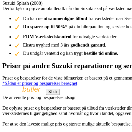
Suzuki Splash (2008)
Derfor bør du prøve autobutler.dk når din Suzuki skal på værksted 
Du kan nemt
sammenligne tilbud
fra værksteder nær Sven
Du sparer op til 50%
* på din bilreparation og service ho
FDM Værkstedskontrol
for udvalgte værksteder.
Ekstra tryghed med 3 års
godkendt garanti.
Du undgår ventetid og kan trygt
bestille tid online.
Priser på andre Suzuki reparationer og s
Priser og besparelser for de viste bilmærker, er baseret på et gennemsn
*Sådan er priser og besparelser beregnet
Luk
De anvendte pris- og besparelsesudsagn
De oplyste priser og besparelser er baseret på tilbud fra værksteder ti
værkstedernes tilgængelighed samt hvornår og hvor i landet, opgaven
For at se den laveste mulige pris og største mulige aktuelle besparelse