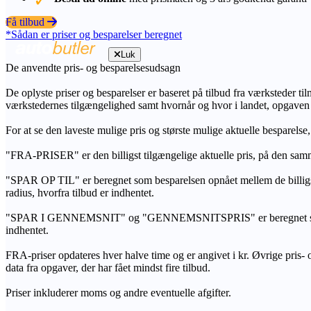
Få tilbud
*Sådan er priser og besparelser beregnet
Luk
De anvendte pris- og besparelsesudsagn
De oplyste priser og besparelser er baseret på tilbud fra værksteder ti
værkstedernes tilgængelighed samt hvornår og hvor i landet, opgaven
For at se den laveste mulige pris og største mulige aktuelle besparelse
"FRA-PRISER" er den billigst tilgængelige aktuelle pris, på den samm
"SPAR OP TIL" er beregnet som besparelsen opnået mellem de billig
radius, hvorfra tilbud er indhentet.
"SPAR I GENNEMSNIT" og "GENNEMSNITSPRIS" er beregnet som et sam
indhentet.
FRA-priser opdateres hver halve time og er angivet i kr. Øvrige pris- og
data fra opgaver, der har fået mindst fire tilbud.
Priser inkluderer moms og andre eventuelle afgifter.