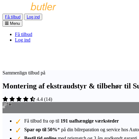
Få tilbud
Log ind
Menu
Få tilbud
Log ind
Sammenlign tilbud på
Montering af ekstraudstyr & tilbehør til 
4.4
(
14
)
Få tilbud fra op til
191 uafhængige værksteder
Spar op til 50%
* på din bilreparation og service hos Auto
Bestil tid online
med prismatch og 3 års godkendt garanti