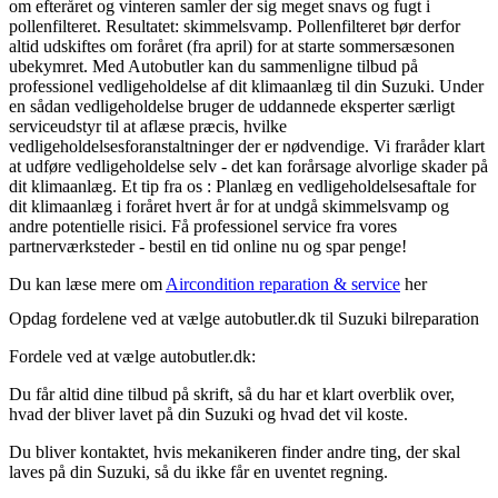
om efteråret og vinteren samler der sig meget snavs og fugt i
pollenfilteret. Resultatet: skimmelsvamp. Pollenfilteret bør derfor
altid udskiftes om foråret (fra april) for at starte sommersæsonen
ubekymret. Med Autobutler kan du sammenligne tilbud på
professionel vedligeholdelse af dit klimaanlæg til din Suzuki. Under
en sådan vedligeholdelse bruger de uddannede eksperter særligt
serviceudstyr til at aflæse præcis, hvilke
vedligeholdelsesforanstaltninger der er nødvendige. Vi fraråder klart
at udføre vedligeholdelse selv - det kan forårsage alvorlige skader på
dit klimaanlæg. Et tip fra os : Planlæg en vedligeholdelsesaftale for
dit klimaanlæg i foråret hvert år for at undgå skimmelsvamp og
andre potentielle risici. Få professionel service fra vores
partnerværksteder - bestil en tid online nu og spar penge!
Du kan læse mere om
Aircondition reparation & service
her
Opdag fordelene ved at vælge autobutler.dk til Suzuki bilreparation
Fordele ved at vælge autobutler.dk:
Du får altid dine tilbud på skrift, så du har et klart overblik over,
hvad der bliver lavet på din Suzuki og hvad det vil koste.
Du bliver kontaktet, hvis mekanikeren finder andre ting, der skal
laves på din Suzuki, så du ikke får en uventet regning.