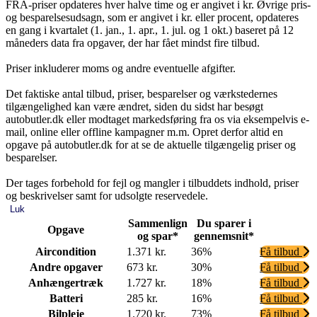
FRA-priser opdateres hver halve time og er angivet i kr. Øvrige pris-
og besparelsesudsagn, som er angivet i kr. eller procent, opdateres
en gang i kvartalet (1. jan., 1. apr., 1. jul. og 1 okt.) baseret på 12
måneders data fra opgaver, der har fået mindst fire tilbud.
Priser inkluderer moms og andre eventuelle afgifter.
Det faktiske antal tilbud, priser, besparelser og værkstedernes
tilgængelighed kan være ændret, siden du sidst har besøgt
autobutler.dk eller modtaget markedsføring fra os via eksempelvis e-
mail, online eller offline kampagner m.m. Opret derfor altid en
opgave på autobutler.dk for at se de aktuelle tilgængelig priser og
besparelser.
Der tages forbehold for fejl og mangler i tilbuddets indhold, priser
og beskrivelser samt for udsolgte reservedele.
Luk
Sammenlign
Du sparer i
Opgave
og spar*
gennemsnit*
Aircondition
1.371 kr.
36%
Få tilbud
Andre opgaver
673 kr.
30%
Få tilbud
Anhængertræk
1.727 kr.
18%
Få tilbud
Batteri
285 kr.
16%
Få tilbud
Bilpleje
1.720 kr.
73%
Få tilbud