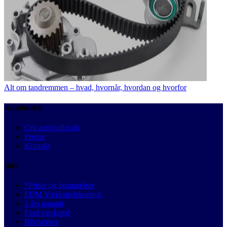
Alt om tandremmen – hvad, hvornår, hvordan og hvorfor
Autobutler
Om autobutler.dk
Presse
Kontakt
Info
*Priser og besparelser
FDM Værkstedskontrol
3 års garanti
Find værksted
Bilmærker