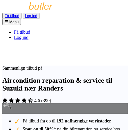
Få tilbud
Log ind
Menu
Få tilbud
Log ind
Sammenlign tilbud på
Aircondition reparation & service til
Suzuki nær Randers
4.6
(
390
)
Få tilbud fra op til
192 uafhængige værksteder
Spar op til 50%
* på din bilreparation og service hos