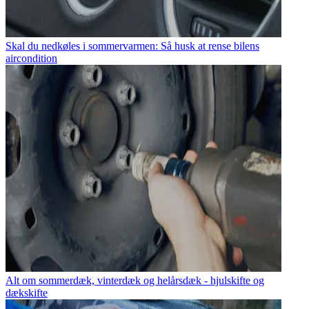
Skal du nedkøles i sommervarmen: Så husk at rense bilens
aircondition
Alt om sommerdæk, vinterdæk og helårsdæk - hjulskifte og
dækskifte