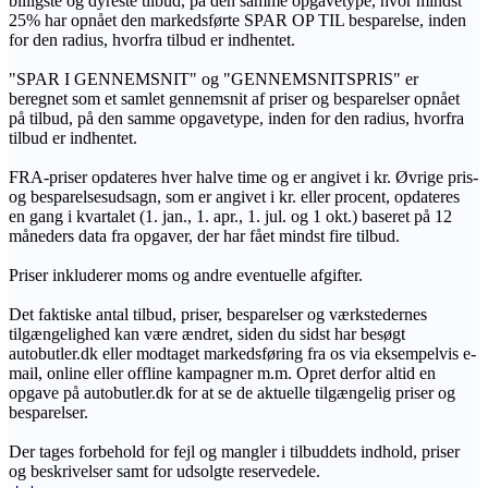
billigste og dyreste tilbud, på den samme opgavetype, hvor mindst
25% har opnået den markedsførte SPAR OP TIL besparelse, inden
for den radius, hvorfra tilbud er indhentet.
"SPAR I GENNEMSNIT" og "GENNEMSNITSPRIS" er
beregnet som et samlet gennemsnit af priser og besparelser opnået
på tilbud, på den samme opgavetype, inden for den radius, hvorfra
tilbud er indhentet.
FRA-priser opdateres hver halve time og er angivet i kr. Øvrige pris-
og besparelsesudsagn, som er angivet i kr. eller procent, opdateres
en gang i kvartalet (1. jan., 1. apr., 1. jul. og 1 okt.) baseret på 12
måneders data fra opgaver, der har fået mindst fire tilbud.
Priser inkluderer moms og andre eventuelle afgifter.
Det faktiske antal tilbud, priser, besparelser og værkstedernes
tilgængelighed kan være ændret, siden du sidst har besøgt
autobutler.dk eller modtaget markedsføring fra os via eksempelvis e-
mail, online eller offline kampagner m.m. Opret derfor altid en
opgave på autobutler.dk for at se de aktuelle tilgængelig priser og
besparelser.
Der tages forbehold for fejl og mangler i tilbuddets indhold, priser
og beskrivelser samt for udsolgte reservedele.