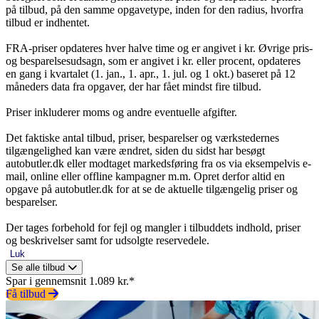
på tilbud, på den samme opgavetype, inden for den radius, hvorfra
tilbud er indhentet.
FRA-priser opdateres hver halve time og er angivet i kr. Øvrige pris-
og besparelsesudsagn, som er angivet i kr. eller procent, opdateres
en gang i kvartalet (1. jan., 1. apr., 1. jul. og 1 okt.) baseret på 12
måneders data fra opgaver, der har fået mindst fire tilbud.
Priser inkluderer moms og andre eventuelle afgifter.
Det faktiske antal tilbud, priser, besparelser og værkstedernes
tilgængelighed kan være ændret, siden du sidst har besøgt
autobutler.dk eller modtaget markedsføring fra os via eksempelvis e-
mail, online eller offline kampagner m.m. Opret derfor altid en
opgave på autobutler.dk for at se de aktuelle tilgængelig priser og
besparelser.
Der tages forbehold for fejl og mangler i tilbuddets indhold, priser
og beskrivelser samt for udsolgte reservedele.
Luk
Se alle tilbud
Spar i gennemsnit 1.089 kr.*
Få tilbud