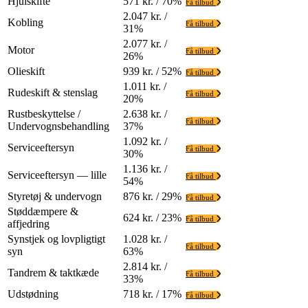
Hjulskifte
571 kr. / 70%
Få tilbud
2.047 kr. /
Kobling
Få tilbud
31%
2.077 kr. /
Motor
Få tilbud
26%
Olieskift
939 kr. / 52%
Få tilbud
1.011 kr. /
Rudeskift & stenslag
Få tilbud
20%
Rustbeskyttelse /
2.638 kr. /
Få tilbud
Undervognsbehandling
37%
1.092 kr. /
Serviceeftersyn
Få tilbud
30%
1.136 kr. /
Serviceeftersyn — lille
Få tilbud
54%
Styretøj & undervogn
876 kr. / 29%
Få tilbud
Støddæmpere &
624 kr. / 23%
Få tilbud
affjedring
Synstjek og lovpligtigt
1.028 kr. /
Få tilbud
syn
63%
2.814 kr. /
Tandrem & taktkæde
Få tilbud
33%
Udstødning
718 kr. / 17%
Få tilbud