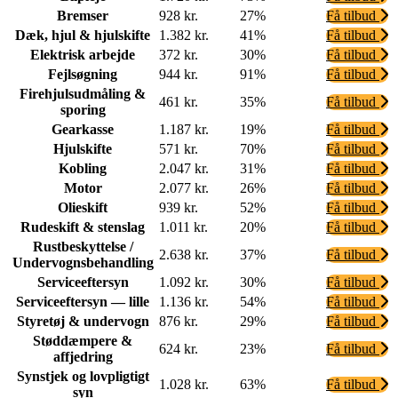
Bremser
928 kr.
27%
Få tilbud
Dæk, hjul & hjulskifte
1.382 kr.
41%
Få tilbud
Elektrisk arbejde
372 kr.
30%
Få tilbud
Fejlsøgning
944 kr.
91%
Få tilbud
Firehjulsudmåling &
461 kr.
35%
Få tilbud
sporing
Gearkasse
1.187 kr.
19%
Få tilbud
Hjulskifte
571 kr.
70%
Få tilbud
Kobling
2.047 kr.
31%
Få tilbud
Motor
2.077 kr.
26%
Få tilbud
Olieskift
939 kr.
52%
Få tilbud
Rudeskift & stenslag
1.011 kr.
20%
Få tilbud
Rustbeskyttelse /
2.638 kr.
37%
Få tilbud
Undervognsbehandling
Serviceeftersyn
1.092 kr.
30%
Få tilbud
Serviceeftersyn — lille
1.136 kr.
54%
Få tilbud
Styretøj & undervogn
876 kr.
29%
Få tilbud
Støddæmpere &
624 kr.
23%
Få tilbud
affjedring
Synstjek og lovpligtigt
1.028 kr.
63%
Få tilbud
syn