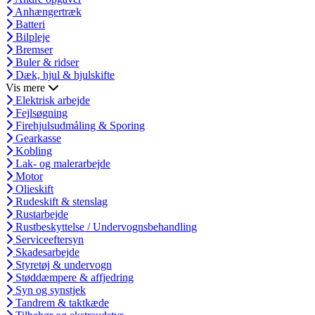
Anhængertræk
Batteri
Bilpleje
Bremser
Buler & ridser
Dæk, hjul & hjulskifte
Vis mere
Elektrisk arbejde
Fejlsøgning
Firehjulsudmåling & Sporing
Gearkasse
Kobling
Lak- og malerarbejde
Motor
Olieskift
Rudeskift & stenslag
Rustarbejde
Rustbeskyttelse / Undervognsbehandling
Serviceeftersyn
Skadesarbejde
Styretøj & undervogn
Støddæmpere & affjedring
Syn og synstjek
Tandrem & taktkæde