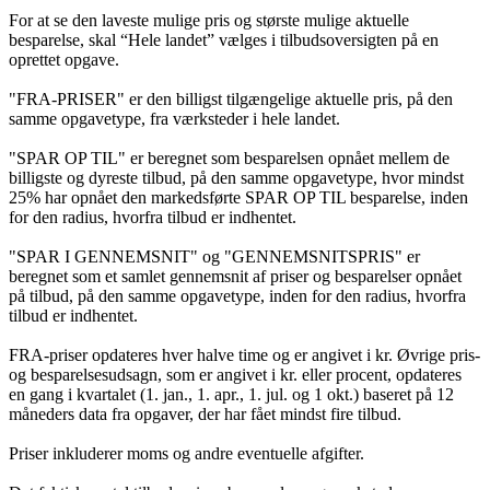
For at se den laveste mulige pris og største mulige aktuelle
besparelse, skal “Hele landet” vælges i tilbudsoversigten på en
oprettet opgave.
"FRA-PRISER" er den billigst tilgængelige aktuelle pris, på den
samme opgavetype, fra værksteder i hele landet.
"SPAR OP TIL" er beregnet som besparelsen opnået mellem de
billigste og dyreste tilbud, på den samme opgavetype, hvor mindst
25% har opnået den markedsførte SPAR OP TIL besparelse, inden
for den radius, hvorfra tilbud er indhentet.
"SPAR I GENNEMSNIT" og "GENNEMSNITSPRIS" er
beregnet som et samlet gennemsnit af priser og besparelser opnået
på tilbud, på den samme opgavetype, inden for den radius, hvorfra
tilbud er indhentet.
FRA-priser opdateres hver halve time og er angivet i kr. Øvrige pris-
og besparelsesudsagn, som er angivet i kr. eller procent, opdateres
en gang i kvartalet (1. jan., 1. apr., 1. jul. og 1 okt.) baseret på 12
måneders data fra opgaver, der har fået mindst fire tilbud.
Priser inkluderer moms og andre eventuelle afgifter.