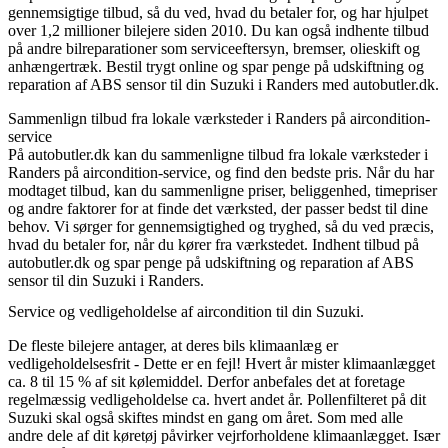
gennemsigtige tilbud, så du ved, hvad du betaler for, og har hjulpet
over 1,2 millioner bilejere siden 2010. Du kan også indhente tilbud
på andre bilreparationer som serviceeftersyn, bremser, olieskift og
anhængertræk. Bestil trygt online og spar penge på udskiftning og
reparation af ABS sensor til din Suzuki i Randers med autobutler.dk.
Sammenlign tilbud fra lokale værksteder i Randers på aircondition-
service
På autobutler.dk kan du sammenligne tilbud fra lokale værksteder i
Randers på aircondition-service, og find den bedste pris. Når du har
modtaget tilbud, kan du sammenligne priser, beliggenhed, timepriser
og andre faktorer for at finde det værksted, der passer bedst til dine
behov. Vi sørger for gennemsigtighed og tryghed, så du ved præcis,
hvad du betaler for, når du kører fra værkstedet. Indhent tilbud på
autobutler.dk og spar penge på udskiftning og reparation af ABS
sensor til din Suzuki i Randers.
Service og vedligeholdelse af aircondition til din Suzuki.
De fleste bilejere antager, at deres bils klimaanlæg er
vedligeholdelsesfrit - Dette er en fejl! Hvert år mister klimaanlægget
ca. 8 til 15 % af sit kølemiddel. Derfor anbefales det at foretage
regelmæssig vedligeholdelse ca. hvert andet år. Pollenfilteret på dit
Suzuki skal også skiftes mindst en gang om året. Som med alle
andre dele af dit køretøj påvirker vejrforholdene klimaanlægget. Især