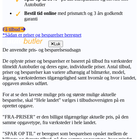
Autobutler
Bestil tid online
med prismatch og 3 års godkendt
garanti
Få tilbud
*Sådan er priser og besparelser beregnet
Luk
De anvendte pris- og besparelsesudsagn
De oplyste priser og besparelser er baseret på tilbud fra værksteder
tilmeldt Autobutler og deres egne, individuelle priser. Antal tilbud,
priser og besparelser kan variere afhængig af bilmærke, model,
årgang, værkstedernes tilgængelighed samt hvornår og hvor i landet,
opgaven ønskes udført.
For at se den laveste mulige pris og største mulige aktuelle
besparelse, skal “Hele landet” vælges i tilbudsoversigten på en
oprettet opgave.
"FRA-PRISER" er den billigst tilgængelige aktuelle pris, på den
samme opgavetype, fra værksteder i hele landet.
"SPAR OP TIL" er beregnet som besparelsen opnået mellem de