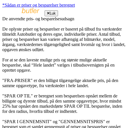
*Sådan er priser og besparelser beregnet
Luk
De anvendte pris- og besparelsesudsagn
De oplyste priser og besparelser er baseret på tilbud fra værksteder
tilmeldt Autobutler og deres egne, individuelle priser. Antal tilbud,
priser og besparelser kan variere afhængig af bilmærke, model,
årgang, værkstedernes tilgængelighed samt hvornår og hvor i landet,
opgaven ønskes udført.
For at se den laveste mulige pris og største mulige aktuelle
besparelse, skal “Hele landet” vælges i tilbudsoversigten på en
oprettet opgave.
"FRA-PRISER" er den billigst tilgængelige aktuelle pris, på den
samme opgavetype, fra værksteder i hele landet.
"SPAR OP TIL" er beregnet som besparelsen opnået mellem de
billigste og dyreste tilbud, på den samme opgavetype, hvor mindst
25% har opnået den markedsførte SPAR OP TIL besparelse, inden
for den radius, hvorfra tilbud er indhentet.
"SPAR I GENNEMSNIT" og "GENNEMSNITSPRIS" er
beregnet som et samlet gennemsnit af priser og besparelser opnået