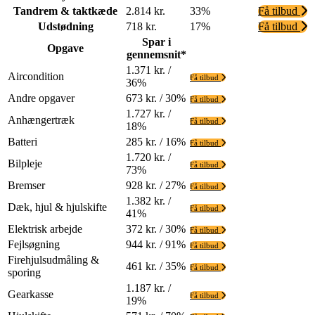
Tandrem & taktkæde
2.814 kr.
33%
Få tilbud
Udstødning
718 kr.
17%
Få tilbud
Spar i
Opgave
gennemsnit*
1.371 kr. /
Aircondition
Få tilbud
36%
Andre opgaver
673 kr. / 30%
Få tilbud
1.727 kr. /
Anhængertræk
Få tilbud
18%
Batteri
285 kr. / 16%
Få tilbud
1.720 kr. /
Bilpleje
Få tilbud
73%
Bremser
928 kr. / 27%
Få tilbud
1.382 kr. /
Dæk, hjul & hjulskifte
Få tilbud
41%
Elektrisk arbejde
372 kr. / 30%
Få tilbud
Fejlsøgning
944 kr. / 91%
Få tilbud
Firehjulsudmåling &
461 kr. / 35%
Få tilbud
sporing
1.187 kr. /
Gearkasse
Få tilbud
19%