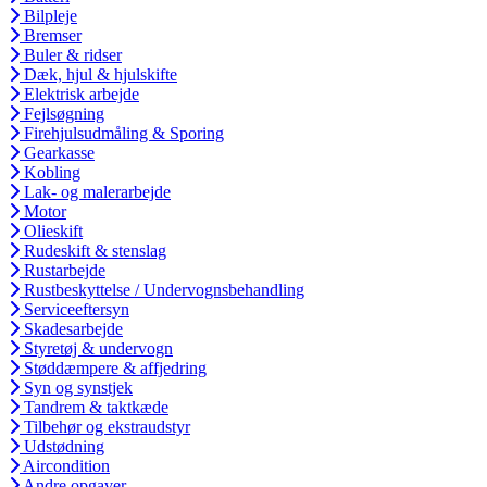
Bilpleje
Bremser
Buler & ridser
Dæk, hjul & hjulskifte
Elektrisk arbejde
Fejlsøgning
Firehjulsudmåling & Sporing
Gearkasse
Kobling
Lak- og malerarbejde
Motor
Olieskift
Rudeskift & stenslag
Rustarbejde
Rustbeskyttelse / Undervognsbehandling
Serviceeftersyn
Skadesarbejde
Styretøj & undervogn
Støddæmpere & affjedring
Syn og synstjek
Tandrem & taktkæde
Tilbehør og ekstraudstyr
Udstødning
Aircondition
Andre opgaver