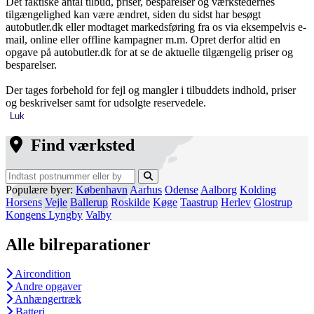
Det faktiske antal tilbud, priser, besparelser og værkstedernes
tilgængelighed kan være ændret, siden du sidst har besøgt
autobutler.dk eller modtaget markedsføring fra os via eksempelvis e-
mail, online eller offline kampagner m.m. Opret derfor altid en
opgave på autobutler.dk for at se de aktuelle tilgængelig priser og
besparelser.
Der tages forbehold for fejl og mangler i tilbuddets indhold, priser
og beskrivelser samt for udsolgte reservedele.
Luk
Find værksted
Populære byer:
København
Aarhus
Odense
Aalborg
Kolding
Horsens
Vejle
Ballerup
Roskilde
Køge
Taastrup
Herlev
Glostrup
Kongens Lyngby
Valby
Alle bilreparationer
Aircondition
Andre opgaver
Anhængertræk
Batteri