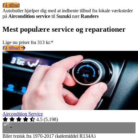
Få tilbud
Autobutler hjælper dig med at indhente tilbud fra lokale værksteder
på
Aircondition service
til
Suzuki
nær
Randers
Mest populære service og reparationer
Lige nu priser fra 313 kr.*
Få tilbud
Aircondition Service
4.5
(
5.198
)
Biler typisk fra 1970-2017 (kølemiddel R134A)