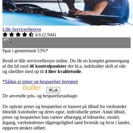
Lille Serviceeftersyn
4.6
(
2.944
)
Spar i gennemsnit 53%*
Bestil et lille serviceeftersyn online. Du får en komplet gennemgang
af din bil med
46 kontrolpunkter
der bl.a. indeholder skift af olie
og oliefilter med op til
4 liter kvalitetsolie
.
*Sådan er priser og besparelser beregnet
Luk
De anvendte pris- og besparelsesudsagn
De oplyste priser og besparelser er baseret på tilbud fra værksteder
tilmeldt Autobutler og deres egne, individuelle priser. Antal tilbud,
priser og besparelser kan variere afhængig af bilmærke, model,
årgang, værkstedernes tilgængelighed samt hvornår og hvor i landet,
opgaven ønskes udført.