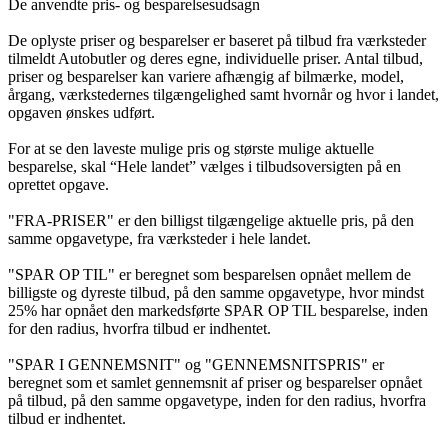
De anvendte pris- og besparelsesudsagn
De oplyste priser og besparelser er baseret på tilbud fra værksteder
tilmeldt Autobutler og deres egne, individuelle priser. Antal tilbud,
priser og besparelser kan variere afhængig af bilmærke, model,
årgang, værkstedernes tilgængelighed samt hvornår og hvor i landet,
opgaven ønskes udført.
For at se den laveste mulige pris og største mulige aktuelle
besparelse, skal “Hele landet” vælges i tilbudsoversigten på en
oprettet opgave.
"FRA-PRISER" er den billigst tilgængelige aktuelle pris, på den
samme opgavetype, fra værksteder i hele landet.
"SPAR OP TIL" er beregnet som besparelsen opnået mellem de
billigste og dyreste tilbud, på den samme opgavetype, hvor mindst
25% har opnået den markedsførte SPAR OP TIL besparelse, inden
for den radius, hvorfra tilbud er indhentet.
"SPAR I GENNEMSNIT" og "GENNEMSNITSPRIS" er
beregnet som et samlet gennemsnit af priser og besparelser opnået
på tilbud, på den samme opgavetype, inden for den radius, hvorfra
tilbud er indhentet.