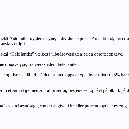
lmeldt Autobutler og deres egne, individuelle priser. Antal tilbud, prise
 ønskes udført.
, skal “Hele landet” vælges i tilbudsoversigten på en oprettet opgave.
e opgavetype, fra værksteder i hele landet.
ste og dyreste tilbud, på den samme opgavetype, hvor mindst 25% har
let gennemsnit af priser og besparelser opnået på tilbud, på den s
 besparelsesudsagn, som er angivet i kr. eller procent, opdateres en gang 