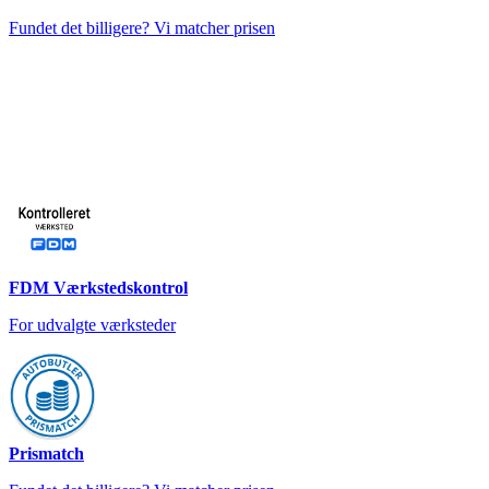
Fundet det billigere? Vi matcher prisen
FDM Værkstedskontrol
For udvalgte værksteder
Prismatch