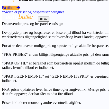
Få tilbud
*Sådan er priser og besparelser beregnet
Luk
De anvendte pris- og besparelsesudsagn
De oplyste priser og besparelser er baseret på tilbud fra værksteder ti
værkstedernes tilgængelighed samt hvornår og hvor i landet, opgaven
For at se den laveste mulige pris og største mulige aktuelle besparelse
"FRA-PRISER" er den billigst tilgængelige aktuelle pris, på den samm
"SPAR OP TIL" er beregnet som besparelsen opnået mellem de billig
radius, hvorfra tilbud er indhentet.
"SPAR I GENNEMSNIT" og "GENNEMSNITSPRIS" er beregnet som et sam
indhentet.
FRA-priser opdateres hver halve time og er angivet i kr. Øvrige pris- og
data fra opgaver, der har fået mindst fire tilbud.
Priser inkluderer moms og andre eventuelle afgifter.