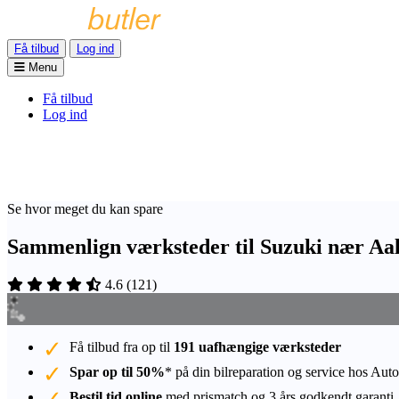
Få tilbud
Log ind
Menu
Få tilbud
Log ind
Se hvor meget du kan spare
Sammenlign værksteder til Suzuki nær Aa
4.6
(
121
)
Få tilbud fra op til
191 uafhængige værksteder
Spar op til 50%
* på din bilreparation og service hos Auto
Bestil tid online
med prismatch og 3 års godkendt garanti