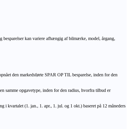
r og besparelser kan variere afhængig af bilmærke, model, årgang,
 opnået den markedsførte SPAR OP TIL besparelse, inden for den
amme opgavetype, inden for den radius, hvorfra tilbud er
i kvartalet (1. jan., 1. apr., 1. jul. og 1 okt.) baseret på 12 måneders