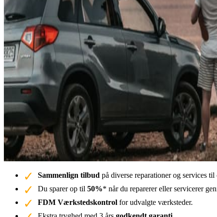
Sammenlign tilbud
på diverse reparationer og services ti
Du sparer op til
50%
* når du reparerer eller servicerer g
FDM Værkstedskontrol
for udvalgte værksteder.
Ekstra tryghed med 3 års
godkendt garanti.