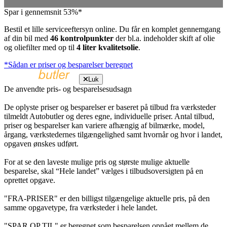
Spar i gennemsnit 53%*
Bestil et lille serviceeftersyn online. Du får en komplet gennemgang
af din bil med
46 kontrolpunkter
der bl.a. indeholder skift af olie
og oliefilter med op til
4 liter kvalitetsolie
.
*Sådan er priser og besparelser beregnet
Luk
De anvendte pris- og besparelsesudsagn
De oplyste priser og besparelser er baseret på tilbud fra værksteder
tilmeldt Autobutler og deres egne, individuelle priser. Antal tilbud,
priser og besparelser kan variere afhængig af bilmærke, model,
årgang, værkstedernes tilgængelighed samt hvornår og hvor i landet,
opgaven ønskes udført.
For at se den laveste mulige pris og største mulige aktuelle
besparelse, skal “Hele landet” vælges i tilbudsoversigten på en
oprettet opgave.
"FRA-PRISER" er den billigst tilgængelige aktuelle pris, på den
samme opgavetype, fra værksteder i hele landet.
"SPAR OP TIL" er beregnet som besparelsen opnået mellem de