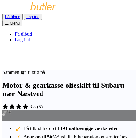
Få tilbud
Log ind
Menu
Få tilbud
Log ind
Sammenlign tilbud på
Motor & gearkasse olieskift til Subaru
nær Næstved
3.8
(
5
)
Få tilbud fra op til
191 uafhængige værksteder
Spar op til 50%
* på din bilreparation og service hos