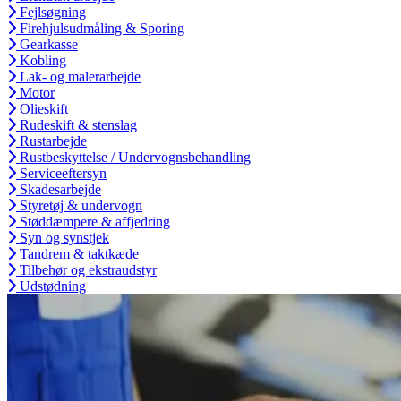
Fejlsøgning
Firehjulsudmåling & Sporing
Gearkasse
Kobling
Lak- og malerarbejde
Motor
Olieskift
Rudeskift & stenslag
Rustarbejde
Rustbeskyttelse / Undervognsbehandling
Serviceeftersyn
Skadesarbejde
Styretøj & undervogn
Støddæmpere & affjedring
Syn og synstjek
Tandrem & taktkæde
Tilbehør og ekstraudstyr
Udstødning