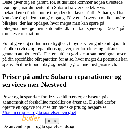
Dette giver dig en garanti for, at der ikke kommer nogen uventede
regninger, når du henter din Subaru fra værkstedet. Hvis
mekanikeren finder andre ting, der skal laves på din Subaru, vil han
kontakte dig inden, han går i gang. Bliv en af over en million andre
bilsejere, der har opdaget, hvor meget man kan spare på
bilreparationer gennem autobutler.dk - du kan spare op til 50%* på
din næste reparation.
For at give dig endnu mere tryghed, tilbyder vi en godkendt garanti
på alle service- og reparationsopgaver, der formidles og udføres
gennem autobutler.dk. Det er altid en god idé at sammenligne priser
på din specifikke bilreparation for at se, hvor meget du potentielt kan
spare. Få dine tilbud i dag og bestil trygt online med prismatch.
Priser på andre Subaru reparationer og
services nær Næstved
Priser og besparelser for de viste bilmærker, er baseret på et
gennemsnit af forskellige modeller og årgange. Du skal derfor
oprette en opgave for at se din faktiske pris og besparelse.
*Sådan er priser og besparelser beregnet
Luk
De anvendte pris- og besparelsesudsagn