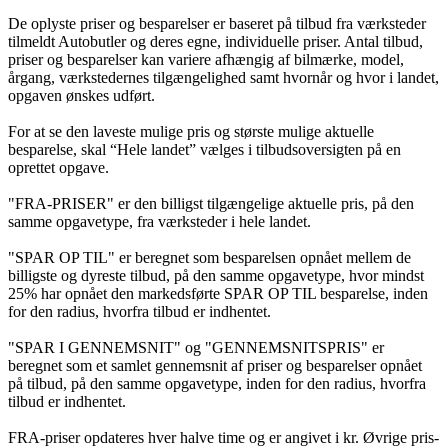
De oplyste priser og besparelser er baseret på tilbud fra værksteder
tilmeldt Autobutler og deres egne, individuelle priser. Antal tilbud,
priser og besparelser kan variere afhængig af bilmærke, model,
årgang, værkstedernes tilgængelighed samt hvornår og hvor i landet,
opgaven ønskes udført.
For at se den laveste mulige pris og største mulige aktuelle
besparelse, skal “Hele landet” vælges i tilbudsoversigten på en
oprettet opgave.
"FRA-PRISER" er den billigst tilgængelige aktuelle pris, på den
samme opgavetype, fra værksteder i hele landet.
"SPAR OP TIL" er beregnet som besparelsen opnået mellem de
billigste og dyreste tilbud, på den samme opgavetype, hvor mindst
25% har opnået den markedsførte SPAR OP TIL besparelse, inden
for den radius, hvorfra tilbud er indhentet.
"SPAR I GENNEMSNIT" og "GENNEMSNITSPRIS" er
beregnet som et samlet gennemsnit af priser og besparelser opnået
på tilbud, på den samme opgavetype, inden for den radius, hvorfra
tilbud er indhentet.
FRA-priser opdateres hver halve time og er angivet i kr. Øvrige pris-