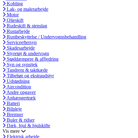
Kobling
Lak- og malerarbejde
Motor
Olieskift
Rudeskift & stenslag
Rustarbejde
Rustbeskyttelse / Undervognsbehandling
Serviceeftersyn
Skadesarbejde
Styretøj & undervogn
Støddæmpere & affjedring
Syn og synstjek
Tandrem & taktkæde
Tilbehør og ekstraudstyr
Udstødning
Aircondition
Andre opgaver
Anhængertræk
Batteri
Bilpleje
Bremser
Buler & ridser
Dæk, hjul & hjulskifte
Vis mere
Elektrisk arbejde