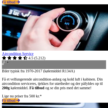
Få tilbud
Aircondition Service
4.5
(
5.212
)
Biler typisk fra 1970-2017 (kølemiddel R134A)
Få et velfungerende aircondition-anlæg og kold luft i kabinen. Din
aircondition serviceres, tjekkes for utætheder og der påfyldes op til
200g
kølemiddel.
Få tilbud
og se din pris med det samme!
Lige nu priser fra 500 kr.*
Få tilbud