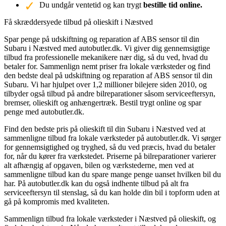
Du undgår ventetid og kan trygt
bestille tid online.
Få skræddersyede tilbud på olieskift i Næstved
Spar penge på udskiftning og reparation af ABS sensor til din
Subaru i Næstved med autobutler.dk. Vi giver dig gennemsigtige
tilbud fra professionelle mekanikere nær dig, så du ved, hvad du
betaler for. Sammenlign nemt priser fra lokale værksteder og find
den bedste deal på udskiftning og reparation af ABS sensor til din
Subaru. Vi har hjulpet over 1,2 millioner bilejere siden 2010, og
tilbyder også tilbud på andre bilreparationer såsom serviceeftersyn,
bremser, olieskift og anhængertræk. Bestil trygt online og spar
penge med autobutler.dk.
Find den bedste pris på olieskift til din Subaru i Næstved ved at
sammenligne tilbud fra lokale værksteder på autobutler.dk. Vi sørger
for gennemsigtighed og tryghed, så du ved præcis, hvad du betaler
for, når du kører fra værkstedet. Priserne på bilreparationer varierer
alt afhængig af opgaven, bilen og værkstederne, men ved at
sammenligne tilbud kan du spare mange penge uanset hvilken bil du
har. På autobutler.dk kan du også indhente tilbud på alt fra
serviceeftersyn til stenslag, så du kan holde din bil i topform uden at
gå på kompromis med kvaliteten.
Sammenlign tilbud fra lokale værksteder i Næstved på olieskift, og