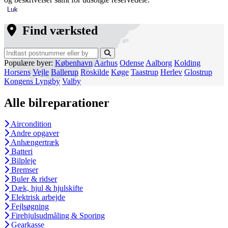
Luk
Find værksted
Populære byer:
København
Aarhus
Odense
Aalborg
Kolding
Horsens
Vejle
Ballerup
Roskilde
Køge
Taastrup
Herlev
Glostrup
Kongens Lyngby
Valby
Alle bilreparationer
Aircondition
Andre opgaver
Anhængertræk
Batteri
Bilpleje
Bremser
Buler & ridser
Dæk, hjul & hjulskifte
Elektrisk arbejde
Fejlsøgning
Firehjulsudmåling & Sporing
Gearkasse