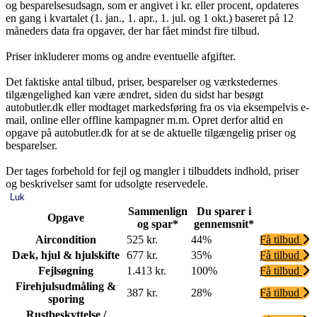
og besparelsesudsagn, som er angivet i kr. eller procent, opdateres
en gang i kvartalet (1. jan., 1. apr., 1. jul. og 1 okt.) baseret på 12
måneders data fra opgaver, der har fået mindst fire tilbud.
Priser inkluderer moms og andre eventuelle afgifter.
Det faktiske antal tilbud, priser, besparelser og værkstedernes
tilgængelighed kan være ændret, siden du sidst har besøgt
autobutler.dk eller modtaget markedsføring fra os via eksempelvis e-
mail, online eller offline kampagner m.m. Opret derfor altid en
opgave på autobutler.dk for at se de aktuelle tilgængelig priser og
besparelser.
Der tages forbehold for fejl og mangler i tilbuddets indhold, priser
og beskrivelser samt for udsolgte reservedele.
Luk
Sammenlign
Du sparer i
Opgave
og spar*
gennemsnit*
Aircondition
525 kr.
44%
Få tilbud
Dæk, hjul & hjulskifte
677 kr.
35%
Få tilbud
Fejlsøgning
1.413 kr.
100%
Få tilbud
Firehjulsudmåling &
387 kr.
28%
Få tilbud
sporing
Rustbeskyttelse /