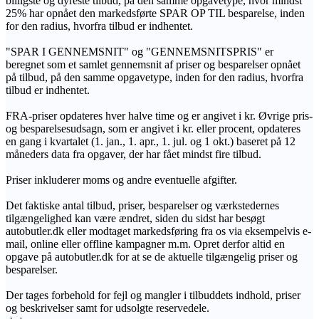
billigste og dyreste tilbud, på den samme opgavetype, hvor mindst
25% har opnået den markedsførte SPAR OP TIL besparelse, inden
for den radius, hvorfra tilbud er indhentet.
"SPAR I GENNEMSNIT" og "GENNEMSNITSPRIS" er
beregnet som et samlet gennemsnit af priser og besparelser opnået
på tilbud, på den samme opgavetype, inden for den radius, hvorfra
tilbud er indhentet.
FRA-priser opdateres hver halve time og er angivet i kr. Øvrige pris-
og besparelsesudsagn, som er angivet i kr. eller procent, opdateres
en gang i kvartalet (1. jan., 1. apr., 1. jul. og 1 okt.) baseret på 12
måneders data fra opgaver, der har fået mindst fire tilbud.
Priser inkluderer moms og andre eventuelle afgifter.
Det faktiske antal tilbud, priser, besparelser og værkstedernes
tilgængelighed kan være ændret, siden du sidst har besøgt
autobutler.dk eller modtaget markedsføring fra os via eksempelvis e-
mail, online eller offline kampagner m.m. Opret derfor altid en
opgave på autobutler.dk for at se de aktuelle tilgængelig priser og
besparelser.
Der tages forbehold for fejl og mangler i tilbuddets indhold, priser
og beskrivelser samt for udsolgte reservedele.