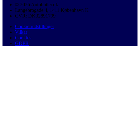
© 2026 Autobutler.dk
Langebrogade 4, 1411 København K
CVR: DK32891799
Cookie-indstillinger
Vilkår
Cookies
GDPR