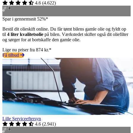
4.6
(
4.622
)
Spar i gennemsnit 52%*
Bestil dit olieskift online. Du får tømt bilens gamle olie og fyldt op
til
4 liter kvalitetsolie
på bilen. Værkstedet skifter også dit oliefilter
og sørger for at bortskaffe den gamle olie.
Lige nu priser fra 874 kr.*
Få tilbud
Lille Serviceeftersyn
4.6
(
2.941
)