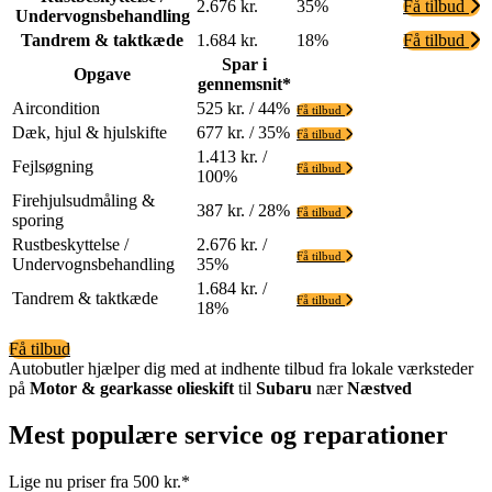
2.676 kr.
35%
Få tilbud
Undervognsbehandling
Tandrem & taktkæde
1.684 kr.
18%
Få tilbud
Spar i
Opgave
gennemsnit*
Aircondition
525 kr. / 44%
Få tilbud
Dæk, hjul & hjulskifte
677 kr. / 35%
Få tilbud
1.413 kr. /
Fejlsøgning
Få tilbud
100%
Firehjulsudmåling &
387 kr. / 28%
Få tilbud
sporing
Rustbeskyttelse /
2.676 kr. /
Få tilbud
Undervognsbehandling
35%
1.684 kr. /
Tandrem & taktkæde
Få tilbud
18%
Få tilbud
Autobutler hjælper dig med at indhente tilbud fra lokale værksteder
på
Motor & gearkasse olieskift
til
Subaru
nær
Næstved
Mest populære service og reparationer
Lige nu priser fra 500 kr.*