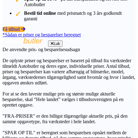
Autobutler
Bestil tid online
med prismatch og 3 års godkendt
garanti
Få tilbud
*Sådan er priser og besparelser beregnet
Luk
De anvendte pris- og besparelsesudsagn
De oplyste priser og besparelser er baseret på tilbud fra værksteder
tilmeldt Autobutler og deres egne, individuelle priser. Antal tilbud,
priser og besparelser kan variere afhængig af bilmærke, model,
årgang, værkstedernes tilgængelighed samt hvornår og hvor i landet,
opgaven ønskes udført.
For at se den laveste mulige pris og største mulige aktuelle
besparelse, skal “Hele landet” vælges i tilbudsoversigten på en
oprettet opgave.
"FRA-PRISER" er den billigst tilgængelige aktuelle pris, på den
samme opgavetype, fra værksteder i hele landet.
"SPAR OP TIL" er beregnet som besparelsen opnået mellem de