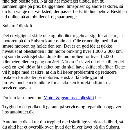
find den bedste pris. Når du har modtaget tilbud, kan du
sammenligne på pris, beliggenhed, timepriser og andre faktorer, så
du kan vælge det værksted, der passer bedst til dine behov. Bestil en
tid online på autobutler.dk og spar penge
Subaru Olieskift
Det er vigtigt at skifte olie og oliefilter regelmæssigt for at sikre, at
motoren på din Subaru kører optimalt. Olie er nemlig med til at
smøre motoren og holde den ren. Det er en god ide at tjekke
niveauet af oliestanden i din motor omkring hver 1.000-2.000 km,
og som hovedregel skal du skifte motorolien for hver 15.000
kilometer eller en gang om året. Når du får lavet dit olieskift, er det
også en god idé at få tjekket om du skal have skiftet oliefilter. Dette
vil hjælpe med at sikre, at din bil kører problemfrit og reducere
risikoen for skader på motoren. Husk at få dette gjort af
professionelle mekanikere for at sikre en korrekt udførelse af
serviceopgaven.
Du kan læse mere om
Motor & gearkasse olieskift
her
Tryghed med godkendt garanti på service- og reparationsopgaver
hos autobutler.dk
Autobutler.dk sikrer din tryghed med skriftlige værkstedstilbud, så
du altid har et overblik over, hvad der bliver lavet på din Subaru.