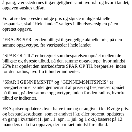
årgang, værkstedernes tilgængelighed samt hvornår og hvor i landet,
opgaven ønskes udført.
For at se den laveste mulige pris og største mulige aktuelle
besparelse, skal “Hele landet” vælges i tilbudsoversigten på en
oprettet opgave.
"FRA-PRISER" er den billigst tilgængelige aktuelle pris, på den
samme opgavetype, fra værksteder i hele landet.
"SPAR OP TIL" er beregnet som besparelsen opnået mellem de
billigste og dyreste tilbud, på den samme opgavetype, hvor mindst
25% har opnået den markedsførte SPAR OP TIL besparelse, inden
for den radius, hvorfra tilbud er indhentet.
"SPAR I GENNEMSNIT" og "GENNEMSNITSPRIS" er
beregnet som et samlet gennemsnit af priser og besparelser opnået
på tilbud, på den samme opgavetype, inden for den radius, hvorfra
tilbud er indhentet.
FRA-priser opdateres hver halve time og er angivet i kr. Øvrige pris-
og besparelsesudsagn, som er angivet i kr. eller procent, opdateres
en gang i kvartalet (1. jan., 1. apr., 1. jul. og 1 okt.) baseret på 12
måneders data fra opgaver, der har fået mindst fire tilbud.