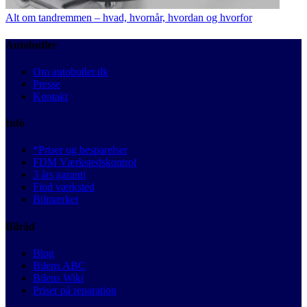
Alt om tandremmen – hvad, hvornår, hvordan og hvorfor
Autobutler
Om autobutler.dk
Presse
Kontakt
Info
*Priser og besparelser
FDM Værkstedskontrol
3 års garanti
Find værksted
Bilmærker
Bilråd
Blog
Bilens ABC
Bilens Wiki
Priser på reparation