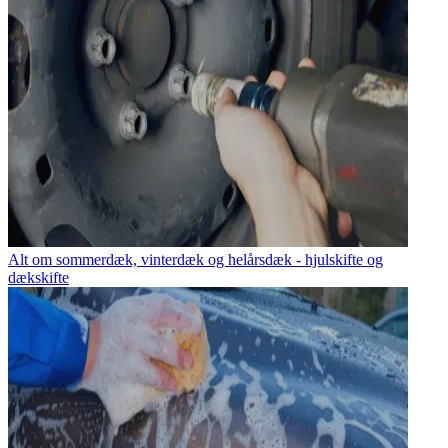
Alt om sommerdæk, vinterdæk og helårsdæk - hjulskifte og
dækskifte