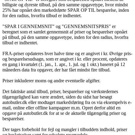
billigste og dyreste tilbud, på den samme opgavetype, hvor mindst
25% har opnået den markedsførte SPAR OP TIL besparelse, inden
for den radius, hvorfra tilbud er indhentet.
"SPAR I GENNEMSNIT" og "GENNEMSNITSPRIS" er
beregnet som et samlet gennemsnit af priser og besparelser opnået
på tilbud, på den samme opgavetype, inden for den radius, hvorfra
tilbud er indhentet.
FRA-priser opdateres hver halve time og er angivet i kr. Øvrige pris-
og besparelsesudsagn, som er angivet i kr. eller procent, opdateres
en gang i kvartalet (1. jan., 1. apr., 1. jul. og 1 okt.) baseret på 12
måneders data fra opgaver, der har fået mindst fire tilbud.
Priser inkluderer moms og andre eventuelle afgifter.
Det faktiske antal tilbud, priser, besparelser og værkstedernes
tilgængelighed kan være ændret, siden du sidst har besøgt
autobutler.dk eller modtaget markedsføring fra os via eksempelvis e-
mail, online eller offline kampagner m.m. Opret derfor altid en
opgave på autobutler.dk for at se de aktuelle tilgængelig priser og
besparelser.
Der tages forbehold for fejl og mangler i tilbuddets indhold, priser
og beskrivelser samt for udsolgte reservedele.