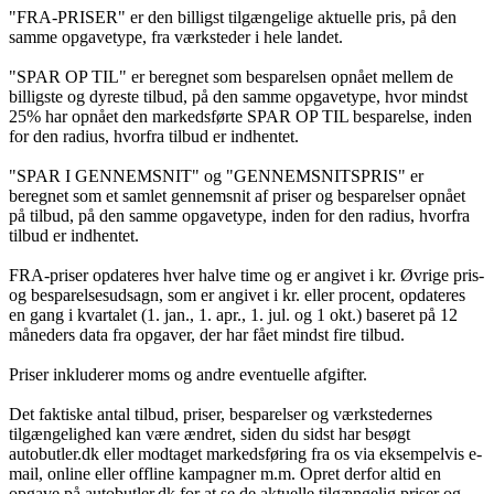
"FRA-PRISER" er den billigst tilgængelige aktuelle pris, på den
samme opgavetype, fra værksteder i hele landet.
"SPAR OP TIL" er beregnet som besparelsen opnået mellem de
billigste og dyreste tilbud, på den samme opgavetype, hvor mindst
25% har opnået den markedsførte SPAR OP TIL besparelse, inden
for den radius, hvorfra tilbud er indhentet.
"SPAR I GENNEMSNIT" og "GENNEMSNITSPRIS" er
beregnet som et samlet gennemsnit af priser og besparelser opnået
på tilbud, på den samme opgavetype, inden for den radius, hvorfra
tilbud er indhentet.
FRA-priser opdateres hver halve time og er angivet i kr. Øvrige pris-
og besparelsesudsagn, som er angivet i kr. eller procent, opdateres
en gang i kvartalet (1. jan., 1. apr., 1. jul. og 1 okt.) baseret på 12
måneders data fra opgaver, der har fået mindst fire tilbud.
Priser inkluderer moms og andre eventuelle afgifter.
Det faktiske antal tilbud, priser, besparelser og værkstedernes
tilgængelighed kan være ændret, siden du sidst har besøgt
autobutler.dk eller modtaget markedsføring fra os via eksempelvis e-
mail, online eller offline kampagner m.m. Opret derfor altid en
opgave på autobutler.dk for at se de aktuelle tilgængelig priser og