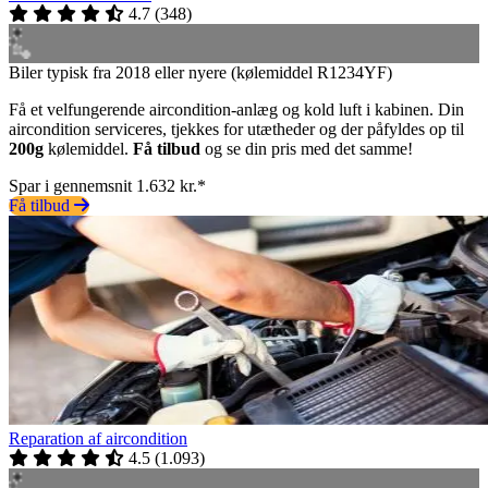
4.7
(
348
)
Biler typisk fra 2018 eller nyere (kølemiddel R1234YF)
Få et velfungerende aircondition-anlæg og kold luft i kabinen. Din
aircondition serviceres, tjekkes for utætheder og der påfyldes op til
200g
kølemiddel.
Få tilbud
og se din pris med det samme!
Spar i gennemsnit 1.632 kr.*
Få tilbud
Reparation af aircondition
4.5
(
1.093
)