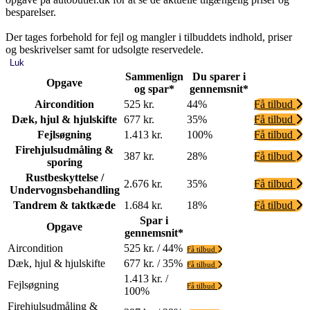
besparelser.
Der tages forbehold for fejl og mangler i tilbuddets indhold, priser
og beskrivelser samt for udsolgte reservedele.
Luk
Sammenlign
Du sparer i
Opgave
og spar*
gennemsnit*
Aircondition
525 kr.
44%
Få tilbud
Dæk, hjul & hjulskifte
677 kr.
35%
Få tilbud
Fejlsøgning
1.413 kr.
100%
Få tilbud
Firehjulsudmåling &
387 kr.
28%
Få tilbud
sporing
Rustbeskyttelse /
2.676 kr.
35%
Få tilbud
Undervognsbehandling
Tandrem & taktkæde
1.684 kr.
18%
Få tilbud
Spar i
Opgave
gennemsnit*
Aircondition
525 kr. / 44%
Få tilbud
Dæk, hjul & hjulskifte
677 kr. / 35%
Få tilbud
1.413 kr. /
Fejlsøgning
Få tilbud
100%
Firehjulsudmåling &