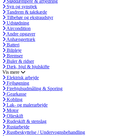
Støddæmpere & affjedring
Syn og synstjek
Tandrem & taktkæde
Tilbehør og ekstraudstyr
Udstødning
Aircondition
Andre opgaver
Anhængertræk
Batteri
Bilpleje
Bremser
Buler & ridser
Dæk, hjul & hjulskifte
Vis mere
Elektrisk arbejde
Fejlsøgning
Firehjulsudmåling & Sporing
Gearkasse
Kobling
Lak- og malerarbejde
Motor
Olieskift
Rudeskift & stenslag
Rustarbejde
Rustbeskyttelse / Undervognsbehandling