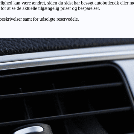
gelighed kan være ændret, siden du sidst har besøgt autobutler.dk eller m
r at se de aktuelle tilgængelig priser og besparelser.
 beskrivelser samt for udsolgte reservedele.