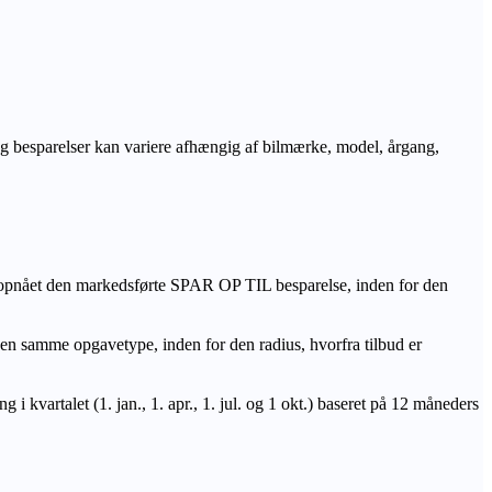
r og besparelser kan variere afhængig af bilmærke, model, årgang,
 opnået den markedsførte SPAR OP TIL besparelse, inden for den
amme opgavetype, inden for den radius, hvorfra tilbud er
i kvartalet (1. jan., 1. apr., 1. jul. og 1 okt.) baseret på 12 måneders