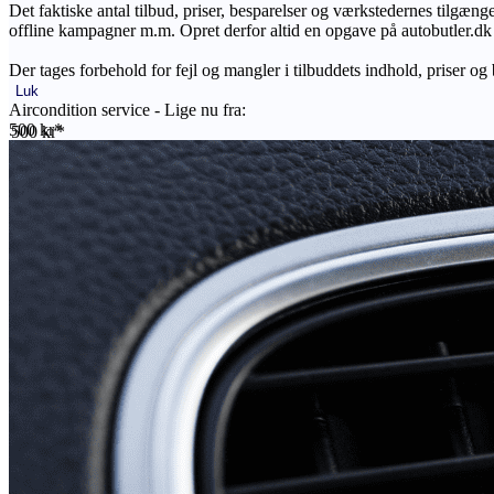
Det faktiske antal tilbud, priser, besparelser og værkstedernes tilgæn
offline kampagner m.m. Opret derfor altid en opgave på autobutler.dk fo
Der tages forbehold for fejl og mangler i tilbuddets indhold, priser og
Luk
Aircondition service - Lige nu fra:
500 kr*