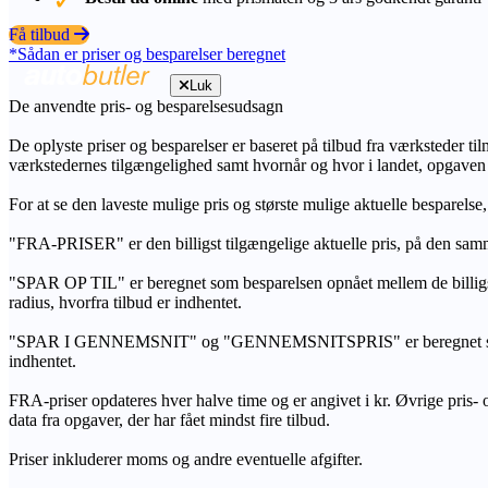
Få tilbud
*Sådan er priser og besparelser beregnet
Luk
De anvendte pris- og besparelsesudsagn
De oplyste priser og besparelser er baseret på tilbud fra værksteder ti
værkstedernes tilgængelighed samt hvornår og hvor i landet, opgaven
For at se den laveste mulige pris og største mulige aktuelle besparelse
"FRA-PRISER" er den billigst tilgængelige aktuelle pris, på den samm
"SPAR OP TIL" er beregnet som besparelsen opnået mellem de billig
radius, hvorfra tilbud er indhentet.
"SPAR I GENNEMSNIT" og "GENNEMSNITSPRIS" er beregnet som et sam
indhentet.
FRA-priser opdateres hver halve time og er angivet i kr. Øvrige pris- og
data fra opgaver, der har fået mindst fire tilbud.
Priser inkluderer moms og andre eventuelle afgifter.