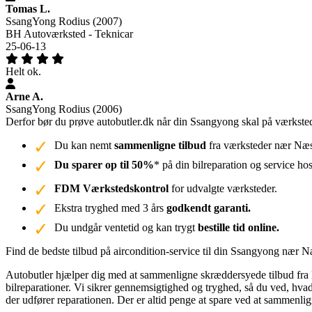
Tomas L.
SsangYong Rodius (2007)
BH Autoværksted - Teknicar
25-06-13
Helt ok.
Arne A.
SsangYong Rodius (2006)
Derfor bør du prøve autobutler.dk når din Ssangyong skal på værkst
Du kan nemt
sammenligne tilbud
fra værksteder nær Næst
Du sparer op til 50%
* på din bilreparation og service ho
FDM Værkstedskontrol
for udvalgte værksteder.
Ekstra tryghed med 3 års
godkendt garanti.
Du undgår ventetid og kan trygt
bestille tid online.
Find de bedste tilbud på aircondition-service til din Ssangyong nær
Autobutler hjælper dig med at sammenligne skræddersyede tilbud fra l
bilreparationer. Vi sikrer gennemsigtighed og tryghed, så du ved, hvad 
der udfører reparationen. Der er altid penge at spare ved at sammenligne