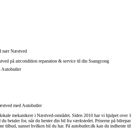
ed nær Næstved
ved på aircondition reparation & service til din Ssangyong
s Autobutler
 Næstved med Autobutler
okale mekanikere i Næstved-området. Siden 2010 har vi hjulpet over 1,
du betaler for, når du henter din bil fra værkstedet. Priserne på bilrep
 tilbud, uanset hvilken bil du har. På autobutler.dk kan du indhente tilbu