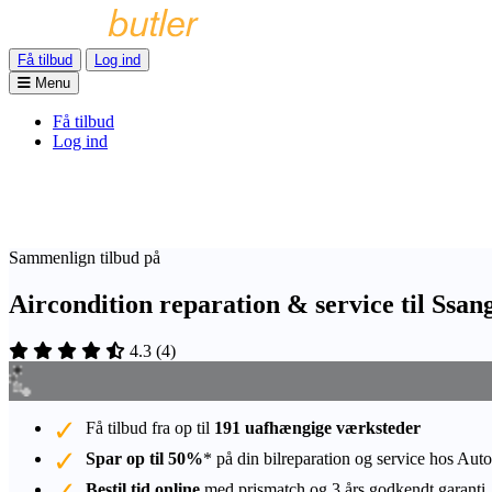
Få tilbud
Log ind
Menu
Få tilbud
Log ind
Sammenlign tilbud på
Aircondition reparation & service til Ssa
4.3
(
4
)
Få tilbud fra op til
191 uafhængige værksteder
Spar op til 50%
* på din bilreparation og service hos Auto
Bestil tid online
med prismatch og 3 års godkendt garanti