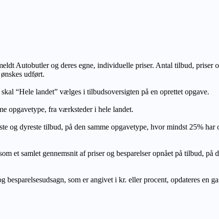
lmeldt Autobutler og deres egne, individuelle priser. Antal tilbud, prise
 ønskes udført.
, skal “Hele landet” vælges i tilbudsoversigten på en oprettet opgave.
e opgavetype, fra værksteder i hele landet.
ste og dyreste tilbud, på den samme opgavetype, hvor mindst 25% har
let gennemsnit af priser og besparelser opnået på tilbud, på den s
 besparelsesudsagn, som er angivet i kr. eller procent, opdateres en gang 