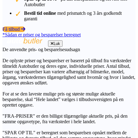
Autobutler
Bestil tid online
med prismatch og 3 års godkendt
garanti
Få tilbud
*Sådan er priser og besparelser beregnet
Luk
De anvendte pris- og besparelsesudsagn
De oplyste priser og besparelser er baseret på tilbud fra værksteder
tilmeldt Autobutler og deres egne, individuelle priser. Antal tilbud,
priser og besparelser kan variere afhængig af bilmærke, model,
årgang, værkstedernes tilgængelighed samt hvornår og hvor i landet,
opgaven ønskes udført.
For at se den laveste mulige pris og største mulige aktuelle
besparelse, skal “Hele landet” vælges i tilbudsoversigten på en
oprettet opgave.
"FRA-PRISER" er den billigst tilgængelige aktuelle pris, på den
samme opgavetype, fra værksteder i hele landet.
"SPAR OP TIL" er beregnet som besparelsen opnået mellem de