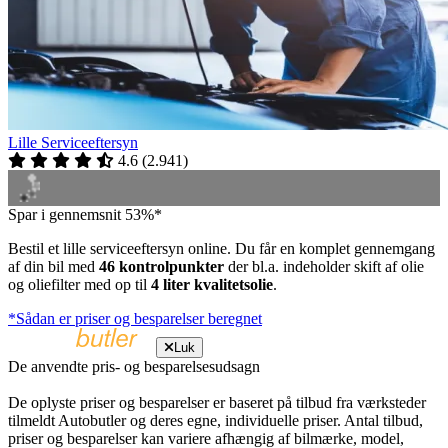
Lille Serviceeftersyn
4.6
(
2.941
)
Spar i gennemsnit 53%*
Bestil et lille serviceeftersyn online. Du får en komplet gennemgang
af din bil med
46 kontrolpunkter
der bl.a. indeholder skift af olie
og oliefilter med op til
4 liter kvalitetsolie
.
*Sådan er priser og besparelser beregnet
Luk
De anvendte pris- og besparelsesudsagn
De oplyste priser og besparelser er baseret på tilbud fra værksteder
tilmeldt Autobutler og deres egne, individuelle priser. Antal tilbud,
priser og besparelser kan variere afhængig af bilmærke, model,