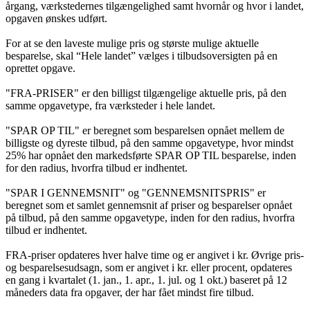
årgang, værkstedernes tilgængelighed samt hvornår og hvor i landet,
opgaven ønskes udført.
For at se den laveste mulige pris og største mulige aktuelle
besparelse, skal “Hele landet” vælges i tilbudsoversigten på en
oprettet opgave.
"FRA-PRISER" er den billigst tilgængelige aktuelle pris, på den
samme opgavetype, fra værksteder i hele landet.
"SPAR OP TIL" er beregnet som besparelsen opnået mellem de
billigste og dyreste tilbud, på den samme opgavetype, hvor mindst
25% har opnået den markedsførte SPAR OP TIL besparelse, inden
for den radius, hvorfra tilbud er indhentet.
"SPAR I GENNEMSNIT" og "GENNEMSNITSPRIS" er
beregnet som et samlet gennemsnit af priser og besparelser opnået
på tilbud, på den samme opgavetype, inden for den radius, hvorfra
tilbud er indhentet.
FRA-priser opdateres hver halve time og er angivet i kr. Øvrige pris-
og besparelsesudsagn, som er angivet i kr. eller procent, opdateres
en gang i kvartalet (1. jan., 1. apr., 1. jul. og 1 okt.) baseret på 12
måneders data fra opgaver, der har fået mindst fire tilbud.