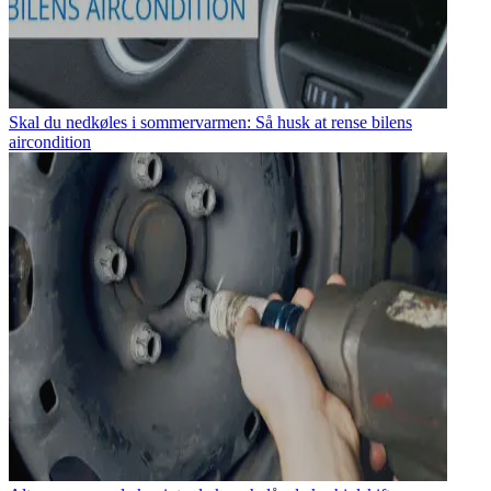
Skal du nedkøles i sommervarmen: Så husk at rense bilens
aircondition