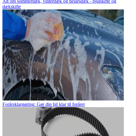
Alt om sommerdæk, vinterdæk og helårsdæk - hjulskifte og
dækskifte
Forårsklargøring: Gør din bil klar til foråret