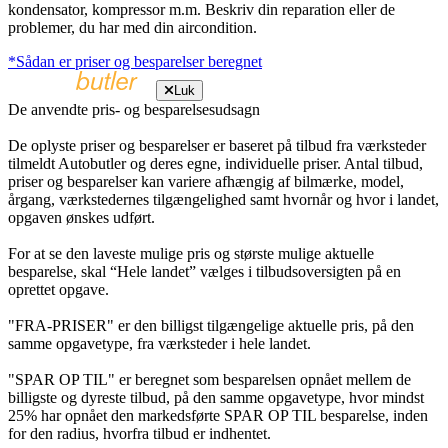
kondensator, kompressor m.m. Beskriv din reparation eller de
problemer, du har med din aircondition.
*Sådan er priser og besparelser beregnet
Luk
De anvendte pris- og besparelsesudsagn
De oplyste priser og besparelser er baseret på tilbud fra værksteder
tilmeldt Autobutler og deres egne, individuelle priser. Antal tilbud,
priser og besparelser kan variere afhængig af bilmærke, model,
årgang, værkstedernes tilgængelighed samt hvornår og hvor i landet,
opgaven ønskes udført.
For at se den laveste mulige pris og største mulige aktuelle
besparelse, skal “Hele landet” vælges i tilbudsoversigten på en
oprettet opgave.
"FRA-PRISER" er den billigst tilgængelige aktuelle pris, på den
samme opgavetype, fra værksteder i hele landet.
"SPAR OP TIL" er beregnet som besparelsen opnået mellem de
billigste og dyreste tilbud, på den samme opgavetype, hvor mindst
25% har opnået den markedsførte SPAR OP TIL besparelse, inden
for den radius, hvorfra tilbud er indhentet.