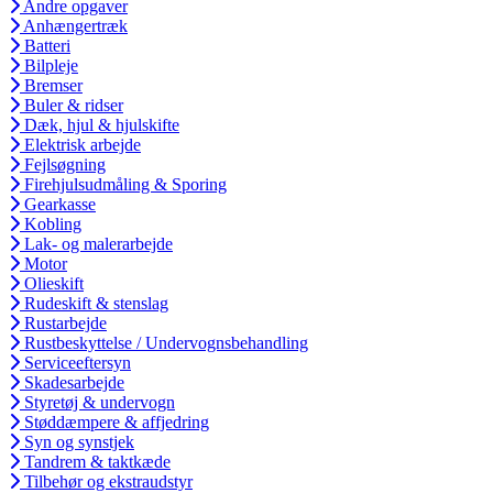
Andre opgaver
Anhængertræk
Batteri
Bilpleje
Bremser
Buler & ridser
Dæk, hjul & hjulskifte
Elektrisk arbejde
Fejlsøgning
Firehjulsudmåling & Sporing
Gearkasse
Kobling
Lak- og malerarbejde
Motor
Olieskift
Rudeskift & stenslag
Rustarbejde
Rustbeskyttelse / Undervognsbehandling
Serviceeftersyn
Skadesarbejde
Styretøj & undervogn
Støddæmpere & affjedring
Syn og synstjek
Tandrem & taktkæde
Tilbehør og ekstraudstyr