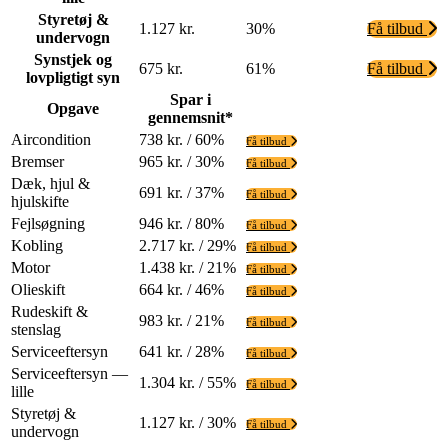
Styretøj &
1.127 kr.
30%
Få tilbud
undervogn
Synstjek og
675 kr.
61%
Få tilbud
lovpligtigt syn
Spar i
Opgave
gennemsnit*
Aircondition
738 kr. / 60%
Få tilbud
Bremser
965 kr. / 30%
Få tilbud
Dæk, hjul &
691 kr. / 37%
Få tilbud
hjulskifte
Fejlsøgning
946 kr. / 80%
Få tilbud
Kobling
2.717 kr. / 29%
Få tilbud
Motor
1.438 kr. / 21%
Få tilbud
Olieskift
664 kr. / 46%
Få tilbud
Rudeskift &
983 kr. / 21%
Få tilbud
stenslag
Serviceeftersyn
641 kr. / 28%
Få tilbud
Serviceeftersyn —
1.304 kr. / 55%
Få tilbud
lille
Styretøj &
1.127 kr. / 30%
Få tilbud
undervogn