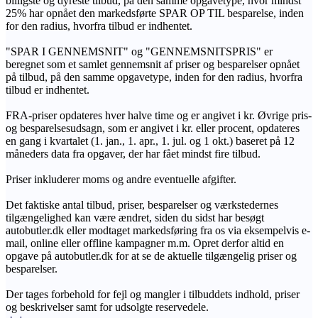
billigste og dyreste tilbud, på den samme opgavetype, hvor mindst
25% har opnået den markedsførte SPAR OP TIL besparelse, inden
for den radius, hvorfra tilbud er indhentet.
"SPAR I GENNEMSNIT" og "GENNEMSNITSPRIS" er
beregnet som et samlet gennemsnit af priser og besparelser opnået
på tilbud, på den samme opgavetype, inden for den radius, hvorfra
tilbud er indhentet.
FRA-priser opdateres hver halve time og er angivet i kr. Øvrige pris-
og besparelsesudsagn, som er angivet i kr. eller procent, opdateres
en gang i kvartalet (1. jan., 1. apr., 1. jul. og 1 okt.) baseret på 12
måneders data fra opgaver, der har fået mindst fire tilbud.
Priser inkluderer moms og andre eventuelle afgifter.
Det faktiske antal tilbud, priser, besparelser og værkstedernes
tilgængelighed kan være ændret, siden du sidst har besøgt
autobutler.dk eller modtaget markedsføring fra os via eksempelvis e-
mail, online eller offline kampagner m.m. Opret derfor altid en
opgave på autobutler.dk for at se de aktuelle tilgængelig priser og
besparelser.
Der tages forbehold for fejl og mangler i tilbuddets indhold, priser
og beskrivelser samt for udsolgte reservedele.