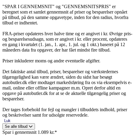
"SPAR I GENNEMSNIT" og "GENNEMSNITSPRIS" er
beregnet som et samlet gennemsnit af priser og besparelser opnået
på tilbud, på den samme opgavetype, inden for den radius, hvorfra
tilbud er indhentet.
FRA-priser opdateres hver halve time og er angivet i kr. Øvrige pris-
og besparelsesudsagn, som er angivet i kr. eller procent, opdateres
en gang i kvartalet (1. jan., 1. apr., 1. jul. og 1 okt.) baseret på 12
måneders data fra opgaver, der har fået mindst fire tilbud.
Priser inkluderer moms og andre eventuelle afgifter.
Det faktiske antal tilbud, priser, besparelser og værkstedernes
tilgængelighed kan være ændret, siden du sidst har besøgt
autobutler.dk eller modtaget markedsføring fra os via eksempelvis e-
mail, online eller offline kampagner m.m. Opret derfor altid en
opgave på autobutler.dk for at se de aktuelle tilgængelig priser og
besparelser.
Der tages forbehold for fejl og mangler i tilbuddets indhold, priser
og beskrivelser samt for udsolgte reservedele.
Luk
Se alle tilbud
Spar i gennemsnit 1.089 kr.*