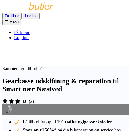
Få tilbud
Log ind
Menu
Få tilbud
Log ind
Sammenlign tilbud på
Gearkasse udskiftning & reparation til
Smart nær Næstved
3.0
(
2
)
Få tilbud fra op til
191 uafhængige værksteder
Spar op til 50%
* på din bilreparation og service hos