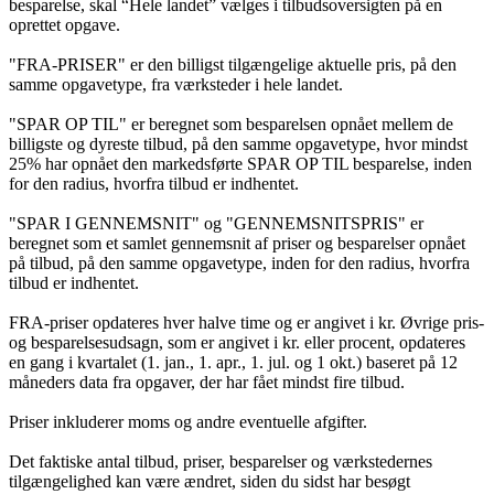
besparelse, skal “Hele landet” vælges i tilbudsoversigten på en
oprettet opgave.
"FRA-PRISER" er den billigst tilgængelige aktuelle pris, på den
samme opgavetype, fra værksteder i hele landet.
"SPAR OP TIL" er beregnet som besparelsen opnået mellem de
billigste og dyreste tilbud, på den samme opgavetype, hvor mindst
25% har opnået den markedsførte SPAR OP TIL besparelse, inden
for den radius, hvorfra tilbud er indhentet.
"SPAR I GENNEMSNIT" og "GENNEMSNITSPRIS" er
beregnet som et samlet gennemsnit af priser og besparelser opnået
på tilbud, på den samme opgavetype, inden for den radius, hvorfra
tilbud er indhentet.
FRA-priser opdateres hver halve time og er angivet i kr. Øvrige pris-
og besparelsesudsagn, som er angivet i kr. eller procent, opdateres
en gang i kvartalet (1. jan., 1. apr., 1. jul. og 1 okt.) baseret på 12
måneders data fra opgaver, der har fået mindst fire tilbud.
Priser inkluderer moms og andre eventuelle afgifter.
Det faktiske antal tilbud, priser, besparelser og værkstedernes
tilgængelighed kan være ændret, siden du sidst har besøgt