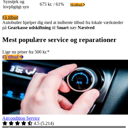
Synstjek og
675 kr. / 61%
Få tilbud
lovpligtigt syn
Få tilbud
Autobutler hjælper dig med at indhente tilbud fra lokale værksteder
på
Gearkasse udskiftning
til
Smart
nær
Næstved
Mest populære service og reparationer
Lige nu priser fra 500 kr.*
Få tilbud
Aircondition Service
4.5
(
5.214
)