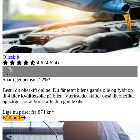
Olieskift
4.6
(
4.624
)
Spar i gennemsnit 52%*
Bestil dit olieskift online. Du får tømt bilens gamle olie og fyldt op
til
4 liter kvalitetsolie
på bilen. Værkstedet skifter også dit oliefilter
og sørger for at bortskaffe den gamle olie.
Lige nu priser fra 874 kr.*
Få tilbud