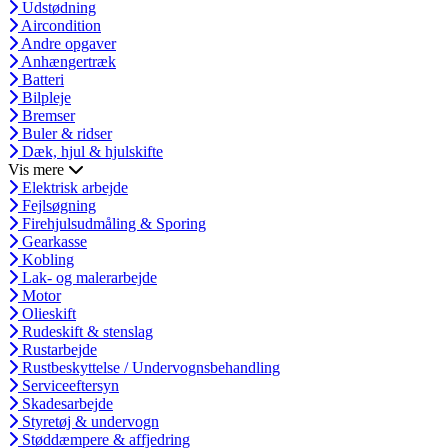
Udstødning
Aircondition
Andre opgaver
Anhængertræk
Batteri
Bilpleje
Bremser
Buler & ridser
Dæk, hjul & hjulskifte
Vis mere
Elektrisk arbejde
Fejlsøgning
Firehjulsudmåling & Sporing
Gearkasse
Kobling
Lak- og malerarbejde
Motor
Olieskift
Rudeskift & stenslag
Rustarbejde
Rustbeskyttelse / Undervognsbehandling
Serviceeftersyn
Skadesarbejde
Styretøj & undervogn
Støddæmpere & affjedring