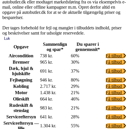
autobutler.dk eller modtaget markedsføring fra os via eksempelvis e-
mail, online eller offline kampagner m.m. Opret derfor altid en
opgave på autobutler.dk for at se de aktuelle tilgængelig priser og
besparelser.
Der tages forbehold for fejl og mangler i tilbuddets indhold, priser
og beskrivelser samt for udsolgte reservedele.
Luk
Sammenlign
Du sparer i
Opgave
og spar*
gennemsnit*
Aircondition
738 kr.
60%
Få tilbud
Bremser
965 kr.
30%
Få tilbud
Dæk, hjul &
691 kr.
37%
Få tilbud
hjulskifte
Fejlsøgning
946 kr.
80%
Få tilbud
Kobling
2.717 kr.
29%
Få tilbud
Motor
1.438 kr.
21%
Få tilbud
Olieskift
664 kr.
46%
Få tilbud
Rudeskift &
983 kr.
21%
Få tilbud
stenslag
Serviceeftersyn
641 kr.
28%
Få tilbud
Serviceeftersyn —
1.304 kr.
55%
Få tilbud
lille