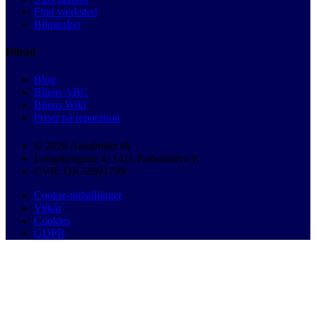
Find værksted
Bilmærker
Bilråd
Blog
Bilens ABC
Bilens Wiki
Priser på reparation
© 2026 Autobutler.dk
Langebrogade 4, 1411 København K
CVR: DK32891799
Cookie-indstillinger
Vilkår
Cookies
GDPR