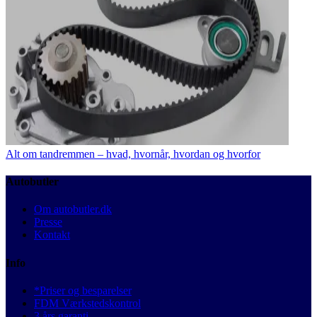
Alt om tandremmen – hvad, hvornår, hvordan og hvorfor
Autobutler
Om autobutler.dk
Presse
Kontakt
Info
*Priser og besparelser
FDM Værkstedskontrol
3 års garanti