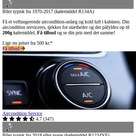
Biler typisk fra 1970-2017 (kølemiddel R134A)
Få et velfungerende aircondition-anlæg og kold luft i kabinen. Din
aircondition serviceres, tjekkes for utætheder og der påfyldes op til
200g
kølemiddel.
Få tilbud
og se din pris med det samme!
Lige nu priser fra 500 kr.*
Få tilbud
Aircondition Service
4.7
(
347
)
Biler typisk fra 2018 eller nyere (kølemiddel R1234YF)