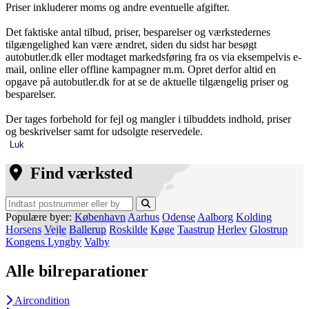
Priser inkluderer moms og andre eventuelle afgifter.
Det faktiske antal tilbud, priser, besparelser og værkstedernes
tilgængelighed kan være ændret, siden du sidst har besøgt
autobutler.dk eller modtaget markedsføring fra os via eksempelvis e-
mail, online eller offline kampagner m.m. Opret derfor altid en
opgave på autobutler.dk for at se de aktuelle tilgængelig priser og
besparelser.
Der tages forbehold for fejl og mangler i tilbuddets indhold, priser
og beskrivelser samt for udsolgte reservedele.
Luk
Find værksted
Populære byer:
København
Aarhus
Odense
Aalborg
Kolding
Horsens
Vejle
Ballerup
Roskilde
Køge
Taastrup
Herlev
Glostrup
Kongens Lyngby
Valby
Alle bilreparationer
Aircondition