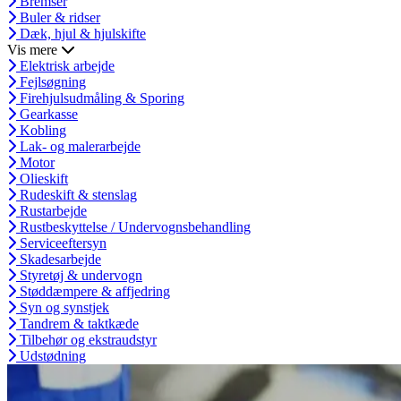
Bremser
Buler & ridser
Dæk, hjul & hjulskifte
Vis mere
Elektrisk arbejde
Fejlsøgning
Firehjulsudmåling & Sporing
Gearkasse
Kobling
Lak- og malerarbejde
Motor
Olieskift
Rudeskift & stenslag
Rustarbejde
Rustbeskyttelse / Undervognsbehandling
Serviceeftersyn
Skadesarbejde
Styretøj & undervogn
Støddæmpere & affjedring
Syn og synstjek
Tandrem & taktkæde
Tilbehør og ekstraudstyr
Udstødning