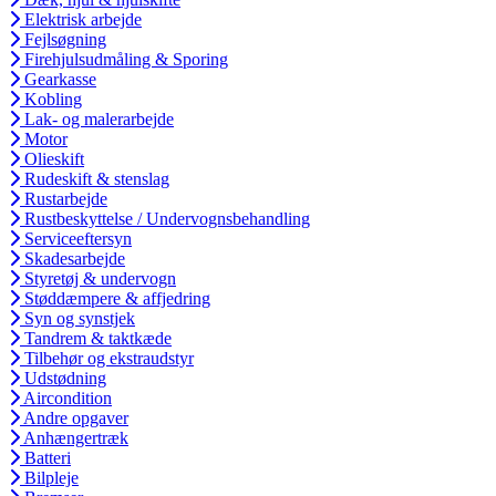
Elektrisk arbejde
Fejlsøgning
Firehjulsudmåling & Sporing
Gearkasse
Kobling
Lak- og malerarbejde
Motor
Olieskift
Rudeskift & stenslag
Rustarbejde
Rustbeskyttelse / Undervognsbehandling
Serviceeftersyn
Skadesarbejde
Styretøj & undervogn
Støddæmpere & affjedring
Syn og synstjek
Tandrem & taktkæde
Tilbehør og ekstraudstyr
Udstødning
Aircondition
Andre opgaver
Anhængertræk
Batteri
Bilpleje