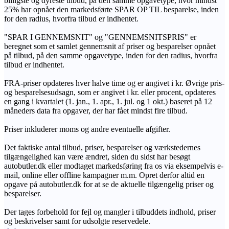
billigste og dyreste tilbud, på den samme opgavetype, hvor mindst
25% har opnået den markedsførte SPAR OP TIL besparelse, inden
for den radius, hvorfra tilbud er indhentet.
"SPAR I GENNEMSNIT" og "GENNEMSNITSPRIS" er
beregnet som et samlet gennemsnit af priser og besparelser opnået
på tilbud, på den samme opgavetype, inden for den radius, hvorfra
tilbud er indhentet.
FRA-priser opdateres hver halve time og er angivet i kr. Øvrige pris-
og besparelsesudsagn, som er angivet i kr. eller procent, opdateres
en gang i kvartalet (1. jan., 1. apr., 1. jul. og 1 okt.) baseret på 12
måneders data fra opgaver, der har fået mindst fire tilbud.
Priser inkluderer moms og andre eventuelle afgifter.
Det faktiske antal tilbud, priser, besparelser og værkstedernes
tilgængelighed kan være ændret, siden du sidst har besøgt
autobutler.dk eller modtaget markedsføring fra os via eksempelvis e-
mail, online eller offline kampagner m.m. Opret derfor altid en
opgave på autobutler.dk for at se de aktuelle tilgængelig priser og
besparelser.
Der tages forbehold for fejl og mangler i tilbuddets indhold, priser
og beskrivelser samt for udsolgte reservedele.