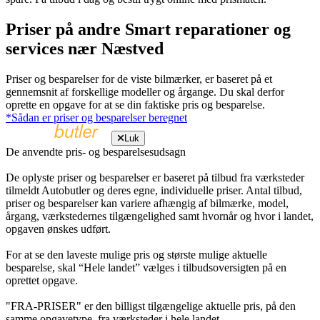
Priser på andre Smart reparationer og
services nær Næstved
Priser og besparelser for de viste bilmærker, er baseret på et
gennemsnit af forskellige modeller og årgange. Du skal derfor
oprette en opgave for at se din faktiske pris og besparelse.
*Sådan er priser og besparelser beregnet
Luk
De anvendte pris- og besparelsesudsagn
De oplyste priser og besparelser er baseret på tilbud fra værksteder
tilmeldt Autobutler og deres egne, individuelle priser. Antal tilbud,
priser og besparelser kan variere afhængig af bilmærke, model,
årgang, værkstedernes tilgængelighed samt hvornår og hvor i landet,
opgaven ønskes udført.
For at se den laveste mulige pris og største mulige aktuelle
besparelse, skal “Hele landet” vælges i tilbudsoversigten på en
oprettet opgave.
"FRA-PRISER" er den billigst tilgængelige aktuelle pris, på den
samme opgavetype, fra værksteder i hele landet.