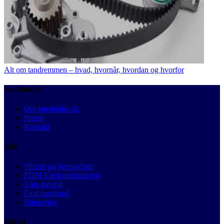
Alt om tandremmen – hvad, hvornår, hvordan og hvorfor
Autobutler
Om autobutler.dk
Presse
Kontakt
Info
*Priser og besparelser
FDM Værkstedskontrol
3 års garanti
Find værksted
Bilmærker
Bilråd