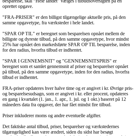
besparelse, skal “Hele landet” vælges i tilbudsoversigten på en
oprettet opgave.
"FRA-PRISER" er den billigst tilgængelige aktuelle pris, på den
samme opgavetype, fra værksteder i hele landet.
"SPAR OP TIL" er beregnet som besparelsen opnået mellem de
billigste og dyreste tilbud, på den samme opgavetype, hvor mindst
25% har opnået den markedsførte SPAR OP TIL besparelse, inden
for den radius, hvorfra tilbud er indhentet.
"SPAR I GENNEMSNIT" og "GENNEMSNITSPRIS" er
beregnet som et samlet gennemsnit af priser og besparelser opnået
på tilbud, på den samme opgavetype, inden for den radius, hvorfra
tilbud er indhentet.
FRA-priser opdateres hver halve time og er angivet i kr. Øvrige pris-
og besparelsesudsagn, som er angivet i kr. eller procent, opdateres
en gang i kvartalet (1. jan., 1. apr., 1. jul. og 1 okt.) baseret på 12
måneders data fra opgaver, der har fået mindst fire tilbud.
Priser inkluderer moms og andre eventuelle afgifter.
Det faktiske antal tilbud, priser, besparelser og værkstedernes
tilgængelighed kan være ændret, siden du sidst har besøgt