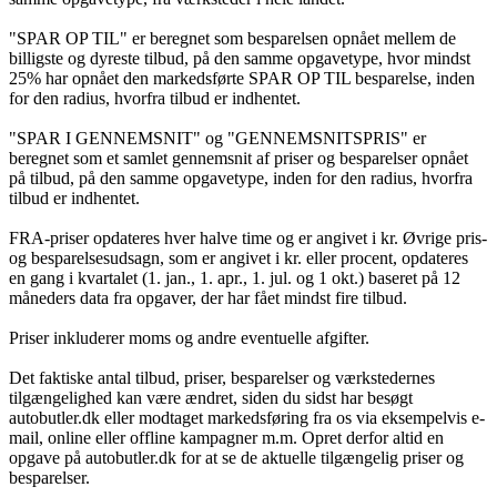
"SPAR OP TIL" er beregnet som besparelsen opnået mellem de
billigste og dyreste tilbud, på den samme opgavetype, hvor mindst
25% har opnået den markedsførte SPAR OP TIL besparelse, inden
for den radius, hvorfra tilbud er indhentet.
"SPAR I GENNEMSNIT" og "GENNEMSNITSPRIS" er
beregnet som et samlet gennemsnit af priser og besparelser opnået
på tilbud, på den samme opgavetype, inden for den radius, hvorfra
tilbud er indhentet.
FRA-priser opdateres hver halve time og er angivet i kr. Øvrige pris-
og besparelsesudsagn, som er angivet i kr. eller procent, opdateres
en gang i kvartalet (1. jan., 1. apr., 1. jul. og 1 okt.) baseret på 12
måneders data fra opgaver, der har fået mindst fire tilbud.
Priser inkluderer moms og andre eventuelle afgifter.
Det faktiske antal tilbud, priser, besparelser og værkstedernes
tilgængelighed kan være ændret, siden du sidst har besøgt
autobutler.dk eller modtaget markedsføring fra os via eksempelvis e-
mail, online eller offline kampagner m.m. Opret derfor altid en
opgave på autobutler.dk for at se de aktuelle tilgængelig priser og
besparelser.