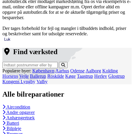
autobutler.dk eller modtaget markedsføring fra os via eksempelvis e-
mail, online eller offline kampagner m.m. Opret derfor altid en
opgave på autobutler.dk for at se de aktuelle tilgængelig priser og
besparelser.
Der tages forbehold for fejl og mangler i tilbuddets indhold, priser
og beskrivelser samt for udsolgte reservedele.
Luk
Find værksted
Populære byer:
København
Aarhus
Odense
Aalborg
Kolding
Horsens
Vejle
Ballerup
Roskilde
Køge
Taastrup
Herlev
Glostrup
Kongens Lyngby
Valby
Alle bilreparationer
Aircondition
Andre opgaver
Anhængertræk
Batteri
Bilpleje
Bremser