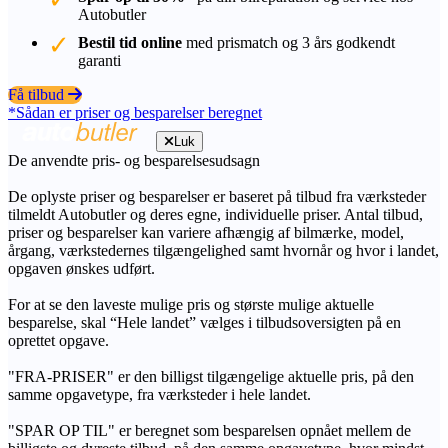
Autobutler
Bestil tid online
med prismatch og 3 års godkendt
garanti
Få tilbud
*Sådan er priser og besparelser beregnet
Luk
De anvendte pris- og besparelsesudsagn
De oplyste priser og besparelser er baseret på tilbud fra værksteder
tilmeldt Autobutler og deres egne, individuelle priser. Antal tilbud,
priser og besparelser kan variere afhængig af bilmærke, model,
årgang, værkstedernes tilgængelighed samt hvornår og hvor i landet,
opgaven ønskes udført.
For at se den laveste mulige pris og største mulige aktuelle
besparelse, skal “Hele landet” vælges i tilbudsoversigten på en
oprettet opgave.
"FRA-PRISER" er den billigst tilgængelige aktuelle pris, på den
samme opgavetype, fra værksteder i hele landet.
"SPAR OP TIL" er beregnet som besparelsen opnået mellem de