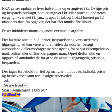
FRA-priser opdateres hver halve time og er angivet i kr. Øvrige pris-
og besparelsesudsagn, som er angivet i kr. eller procent, opdateres
en gang i kvartalet (1. jan., 1. apr., 1. jul. og 1 okt.) baseret på 12
måneders data fra opgaver, der har fået mindst fire tilbud.
Priser inkluderer moms og andre eventuelle afgifter.
Det faktiske antal tilbud, priser, besparelser og værkstedernes
tilgængelighed kan være ændret, siden du sidst har besøgt
autobutler.dk eller modtaget markedsføring fra os via eksempelvis e-
mail, online eller offline kampagner m.m. Opret derfor altid en
opgave på autobutler.dk for at se de aktuelle tilgængelig priser og
besparelser.
Der tages forbehold for fejl og mangler i tilbuddets indhold, priser
og beskrivelser samt for udsolgte reservedele.
Luk
Se alle tilbud
Spar i gennemsnit 1.089 kr.*
Få tilbud