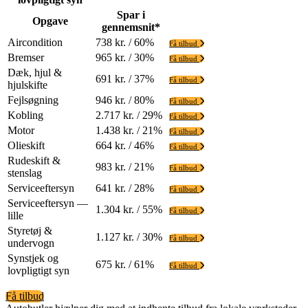
Spar i
Opgave
gennemsnit*
Aircondition
738 kr. / 60%
Få tilbud
Bremser
965 kr. / 30%
Få tilbud
Dæk, hjul &
691 kr. / 37%
Få tilbud
hjulskifte
Fejlsøgning
946 kr. / 80%
Få tilbud
Kobling
2.717 kr. / 29%
Få tilbud
Motor
1.438 kr. / 21%
Få tilbud
Olieskift
664 kr. / 46%
Få tilbud
Rudeskift &
983 kr. / 21%
Få tilbud
stenslag
Serviceeftersyn
641 kr. / 28%
Få tilbud
Serviceeftersyn —
1.304 kr. / 55%
Få tilbud
lille
Styretøj &
1.127 kr. / 30%
Få tilbud
undervogn
Synstjek og
675 kr. / 61%
Få tilbud
lovpligtigt syn
Få tilbud