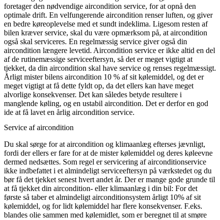
foretager den nødvendige aircondition service, for at opnå den
optimale drift. En velfungerende aircondition renser luften, og giver
en bedre køreoplevelse med et sundt indeklima. Ligesom resten af
bilen kræver service, skal du være opmærksom på, at aircondition
også skal serviceres. En regelmæssig service giver også din
aircondition længere levetid. Aircondition service er ikke altid en del
af de rutinemæssige serviceeftersyn, så det er meget vigtigt at
tjekket, da din aircondition skal have service og renses regelmæssigt.
Årligt mister bilens aircondition 10 % af sit kølemiddel, og det er
meget vigtigt at få dette fyldt op, da det ellers kan have meget
alvorlige konsekvenser. Det kan således betyde resultere i
manglende køling, og en ustabil aircondition. Det er derfor en god
ide at få lavet en årlig aircondition service.
Service af aircondition
Du skal sørge for at aircondition og klimaanlæg efterses jævnligt,
fordi der ellers er fare for at de mister kølemiddel og deres køleevne
dermed nedsættes. Som regel er servicering af airconditionservice
ikke indbefattet i et almindeligt serviceeftersyn på værkstedet og du
bør få det tjekket senest hvert andet år. Der er mange gode grunde til
at få tjekket din aircondition- eller klimaanlæg i din bil: For det
første så taber et almindeligt airconditionsystem årligt 10% af sit
kølemiddel, og for lidt kølemiddel har flere konsekvenser. F.eks.
blandes olie sammen med kølemidlet, som er beregnet til at smøre