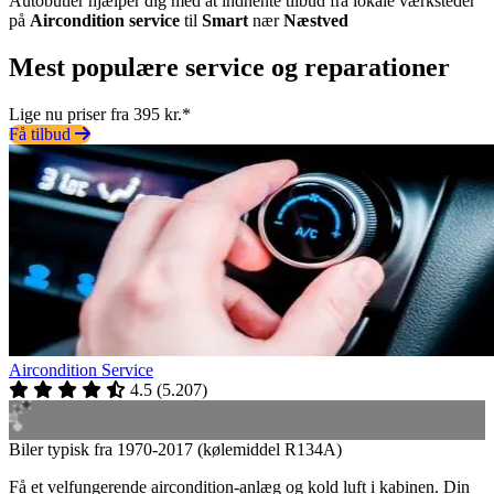
Autobutler hjælper dig med at indhente tilbud fra lokale værksteder
på
Aircondition service
til
Smart
nær
Næstved
Mest populære service og reparationer
Lige nu priser fra 395 kr.*
Få tilbud
Aircondition Service
4.5
(
5.207
)
Biler typisk fra 1970-2017 (kølemiddel R134A)
Få et velfungerende aircondition-anlæg og kold luft i kabinen. Din