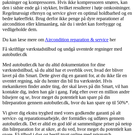
pakninger og kompressoren. Hvis ikke kompressoren smøres, kan
den i sidste ende gå i stykker, hvilket resulterer i høje omkostninger.
Regelmæssigt eftersyn og service giver en optimal holdbarhed og en
bedre køleeffekt. Brug derfor ikke penge på dyre reparationer af
aircondition eller klimaanlæg, når du i stedet kan forebygge og
vedligeholde dem.
Du kan læse mere om
Aircondition reparation & service
her
Få skriftlige værkstadstilbud og undgå uventede regninger med
autobutler.dk
Med autobutler.dk har du altid dokumentation for dine
værkstedstilbud, så du altid har et overblik over, hvad der bliver
lavet på din Smart. Dette giver dig en garanti for, at du ikke får en
uventet regning, når du henter din bil fra værkstedet. Hvis
mekanikeren finder andre ting, der skal laves på din Smart, vil han
kontakte dig, inden han går i gang. Følg efter over en million andre
bilsejere og se, hvor meget du potentielt kan spare på din
bilreparation gennem autobutler.dk, hvor du kan spare op til 50%*.
Vi giver dig ekstra tryghed med vores godkendte garanti på alt
service- og reparationsarbejde, der formidles og udføres gennem
autobutler.dk. Det er altid en god idé at sammenligne priser på netop
din bilreparation for at sikre, at du ved, hvor meget du potentielt kan
spare. Få tilbud i dag og bestil trygt online med prismatch.