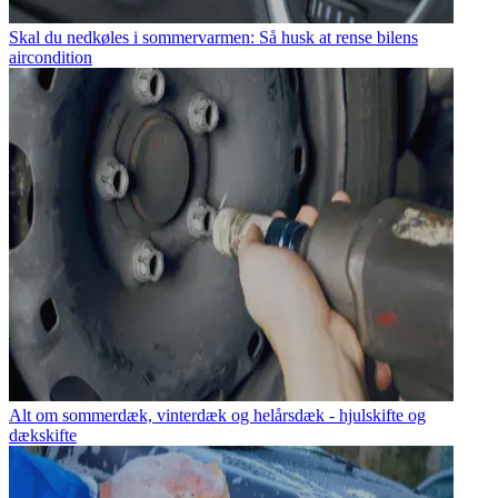
Skal du nedkøles i sommervarmen: Så husk at rense bilens
aircondition
Alt om sommerdæk, vinterdæk og helårsdæk - hjulskifte og
dækskifte