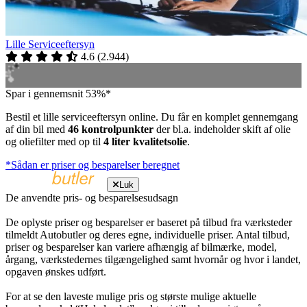
Lille Serviceeftersyn
4.6
(
2.944
)
Spar i gennemsnit 53%*
Bestil et lille serviceeftersyn online. Du får en komplet gennemgang
af din bil med
46 kontrolpunkter
der bl.a. indeholder skift af olie
og oliefilter med op til
4 liter kvalitetsolie
.
*Sådan er priser og besparelser beregnet
Luk
De anvendte pris- og besparelsesudsagn
De oplyste priser og besparelser er baseret på tilbud fra værksteder
tilmeldt Autobutler og deres egne, individuelle priser. Antal tilbud,
priser og besparelser kan variere afhængig af bilmærke, model,
årgang, værkstedernes tilgængelighed samt hvornår og hvor i landet,
opgaven ønskes udført.
For at se den laveste mulige pris og største mulige aktuelle