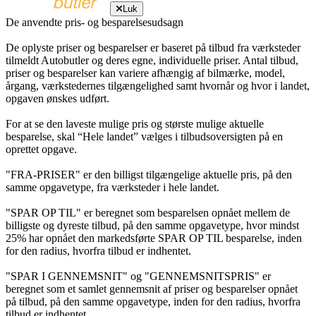
Luk
De anvendte pris- og besparelsesudsagn
De oplyste priser og besparelser er baseret på tilbud fra værksteder
tilmeldt Autobutler og deres egne, individuelle priser. Antal tilbud,
priser og besparelser kan variere afhængig af bilmærke, model,
årgang, værkstedernes tilgængelighed samt hvornår og hvor i landet,
opgaven ønskes udført.
For at se den laveste mulige pris og største mulige aktuelle
besparelse, skal “Hele landet” vælges i tilbudsoversigten på en
oprettet opgave.
"FRA-PRISER" er den billigst tilgængelige aktuelle pris, på den
samme opgavetype, fra værksteder i hele landet.
"SPAR OP TIL" er beregnet som besparelsen opnået mellem de
billigste og dyreste tilbud, på den samme opgavetype, hvor mindst
25% har opnået den markedsførte SPAR OP TIL besparelse, inden
for den radius, hvorfra tilbud er indhentet.
"SPAR I GENNEMSNIT" og "GENNEMSNITSPRIS" er
beregnet som et samlet gennemsnit af priser og besparelser opnået
på tilbud, på den samme opgavetype, inden for den radius, hvorfra
tilbud er indhentet.