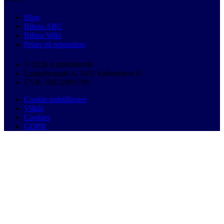
Blog
Bilens ABC
Bilens Wiki
Priser på reparation
© 2026 Autobutler.dk
Langebrogade 4, 1411 København K
CVR: DK32891799
Cookie-indstillinger
Vilkår
Cookies
GDPR