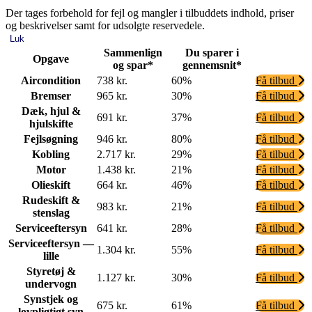
Der tages forbehold for fejl og mangler i tilbuddets indhold, priser
og beskrivelser samt for udsolgte reservedele.
Luk
Sammenlign
Du sparer i
Opgave
og spar*
gennemsnit*
Aircondition
738 kr.
60%
Få tilbud
Bremser
965 kr.
30%
Få tilbud
Dæk, hjul &
691 kr.
37%
Få tilbud
hjulskifte
Fejlsøgning
946 kr.
80%
Få tilbud
Kobling
2.717 kr.
29%
Få tilbud
Motor
1.438 kr.
21%
Få tilbud
Olieskift
664 kr.
46%
Få tilbud
Rudeskift &
983 kr.
21%
Få tilbud
stenslag
Serviceeftersyn
641 kr.
28%
Få tilbud
Serviceeftersyn —
1.304 kr.
55%
Få tilbud
lille
Styretøj &
1.127 kr.
30%
Få tilbud
undervogn
Synstjek og
675 kr.
61%
Få tilbud
lovpligtigt syn