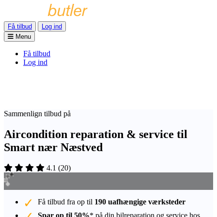
Få tilbud
Log ind
Menu
Få tilbud
Log ind
Sammenlign tilbud på
Aircondition reparation & service til
Smart nær Næstved
4.1
(
20
)
Få tilbud fra op til
190 uafhængige værksteder
Spar op til 50%
* på din bilreparation og service hos