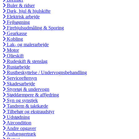
Buler & ridser
Dæk, hjul & hjulskifte
Elektrisk arbejde
Fejlsøgning
Firehjulsudmåling & Sporing
Gearkasse
Kobling
Lak- og malerarbejde
Motor
Olieskift
Rudeskift & stenslag
Rustarbejde
Rustbeskyttelse / Undervognsbehandling
Serviceeftersyn
Skadesarbejde
Styretøj & undervogn
Støddæmpere & affjedring
Syn og synstjek
Tandrem & taktkæde
Tilbehør og ekstraudstyr
Udstødning
Aircondition
Andre opgaver
Anhængertræk