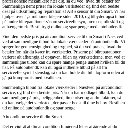
professionelle mekanikere nær dig, så du ved, hvad du betaler for.
Sammenlign nemt priser fra lokale værksteder og find den bedste
deal på udskiftning og reparation af ABS sensor til din Smart. Vi har
hjulpet over 1,2 millioner bilejere siden 2010, og tilbyder også tilbud
på andre bilreparationer såsom serviceeftersyn, bremser, olieskift og
anhængertræk. Bestil trygt online og spar penge med autobutler.dk.
Find den bedste pris på aircondition-service til din Smart i Næstved
ved at sammenligne tilbud fra lokale værksteder på autobutler.dk. Vi
sørger for gennemsigtighed og tryghed, så du ved præcis, hvad du
betaler for, når du kører fra værkstedet. Priserne på bilreparationer
varierer alt afhængig af opgaven, bilen og værkstederne, men ved at
sammenligne tilbud kan du spare mange penge uanset hvilken bil du
har. På autobutler.dk kan du også indhente tilbud på alt fra
serviceeftersyn til stenslag, så du kan holde din bil i topform uden at
gå på kompromis med kvaliteten.
Sammenlign tilbud fra lokale værksteder i Næstved på aircondition-
service, og find den bedste pris. Når du har modtaget tilbud, kan du
sammenligne på pris, beliggenhed, timepriser og andre faktorer, så
du kan vælge det værksted, der passer bedst til dine behov. Bestil en
tid online på autobutler.dk og spar penge
Aircondition service til din Smart
Det er vigtigt at din aircondition fungerer.Det er afgørende at du