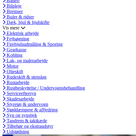
Batteri
Bilpleje
Bremser
Buler & ridser
Dæk, hjul & hjulskifte
Vis mere
Elektrisk arbejde
Fejlsøgning
Firehjulsudmåling & Sporing
Gearkasse
Kobling
Lak- og malerarbejde
Motor
Olieskift
Rudeskift & stenslag
Rustarbejde
Rustbeskyttelse / Undervognsbehandling
Serviceeftersyn
Skadesarbejde
Styretøj & undervogn
Støddæmpere & affjedring
Syn og synstjek
Tandrem & taktkæde
Tilbehør og ekstraudstyr
Udstødning