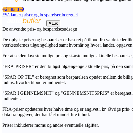
Få tilbud
*Sådan er priser og besparelser beregnet
Luk
De anvendte pris- og besparelsesudsagn
De oplyste priser og besparelser er baseret på tilbud fra værksteder ti
værkstedernes tilgængelighed samt hvornår og hvor i landet, opgaven
For at se den laveste mulige pris og største mulige aktuelle besparelse
"FRA-PRISER" er den billigst tilgængelige aktuelle pris, på den samm
"SPAR OP TIL" er beregnet som besparelsen opnået mellem de billig
radius, hvorfra tilbud er indhentet.
"SPAR I GENNEMSNIT" og "GENNEMSNITSPRIS" er beregnet som et sam
indhentet.
FRA-priser opdateres hver halve time og er angivet i kr. Øvrige pris- og
data fra opgaver, der har fået mindst fire tilbud.
Priser inkluderer moms og andre eventuelle afgifter.