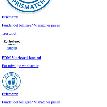
Prismatch
Fundet det billigere? Vi matcher prisen
Trustpilot
FDM Værkstedskontrol
For udvalgte værksteder
Prismatch
Fundet det billigere? Vi matcher prisen