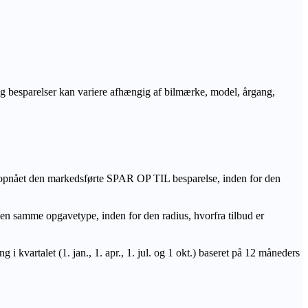
r og besparelser kan variere afhængig af bilmærke, model, årgang,
 opnået den markedsførte SPAR OP TIL besparelse, inden for den
amme opgavetype, inden for den radius, hvorfra tilbud er
i kvartalet (1. jan., 1. apr., 1. jul. og 1 okt.) baseret på 12 måneders