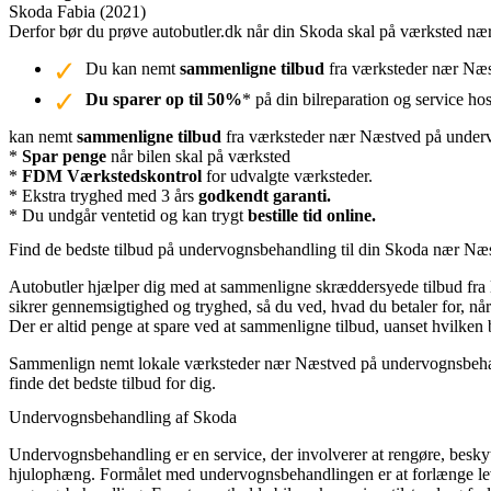
Skoda Fabia (2021)
Derfor bør du prøve autobutler.dk når din Skoda skal på værksted n
Du kan nemt
sammenligne tilbud
fra værksteder nær Næst
Du sparer op til 50%
* på din bilreparation og service ho
kan nemt
sammenligne tilbud
fra værksteder nær Næstved på undervo
*
Spar penge
når bilen skal på værksted
*
FDM Værkstedskontrol
for udvalgte værksteder.
* Ekstra tryghed med 3 års
godkendt garanti.
* Du undgår ventetid og kan trygt
bestille tid online.
Find de bedste tilbud på undervognsbehandling til din Skoda nær Næ
Autobutler hjælper dig med at sammenligne skræddersyede tilbud fra l
sikrer gennemsigtighed og tryghed, så du ved, hvad du betaler for, når
Der er altid penge at spare ved at sammenligne tilbud, uanset hvilken bi
Sammenlign nemt lokale værksteder nær Næstved på undervognsbehandl
finde det bedste tilbud for dig.
Undervognsbehandling af Skoda
Undervognsbehandling er en service, der involverer at rengøre, beskyt
hjulophæng. Formålet med undervognsbehandlingen er at forlænge leve