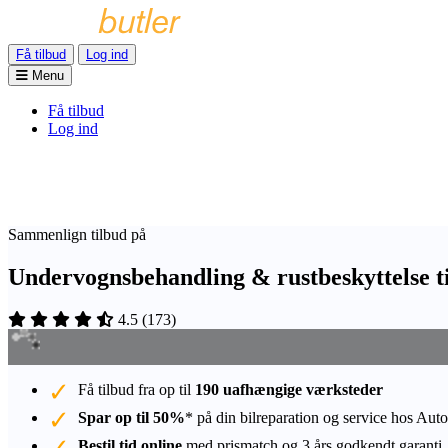
Få tilbud
Log ind
Menu
Få tilbud
Log ind
Sammenlign tilbud på
Undervognsbehandling & rustbeskyttelse t
4.5
(
173
)
Få tilbud fra op til
190 uafhængige værksteder
Spar op til 50%
* på din bilreparation og service hos Auto
Bestil tid online
med prismatch og 3 års godkendt garanti