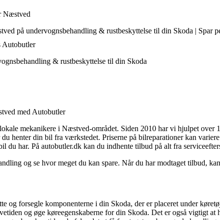
ær Næstved
ved på undervognsbehandling & rustbeskyttelse til din Skoda | Spar pe
s Autobutler
gnsbehandling & rustbeskyttelse til din Skoda
stved med Autobutler
okale mekanikere i Næstved-området. Siden 2010 har vi hjulpet over 1,2 
 du henter din bil fra værkstedet. Priserne på bilreparationer kan varie
l du har. På autobutler.dk kan du indhente tilbud på alt fra serviceefters
ing og se hvor meget du kan spare. Når du har modtaget tilbud, kan d
te og forsegle komponenterne i din Skoda, der er placeret under køretøj
tiden og øge køreegenskaberne for din Skoda. Det er også vigtigt at h