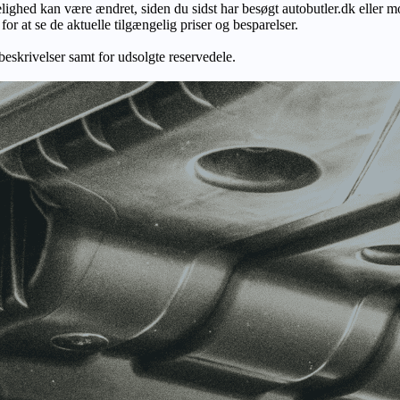
gelighed kan være ændret, siden du sidst har besøgt autobutler.dk eller m
r at se de aktuelle tilgængelig priser og besparelser.
 beskrivelser samt for udsolgte reservedele.