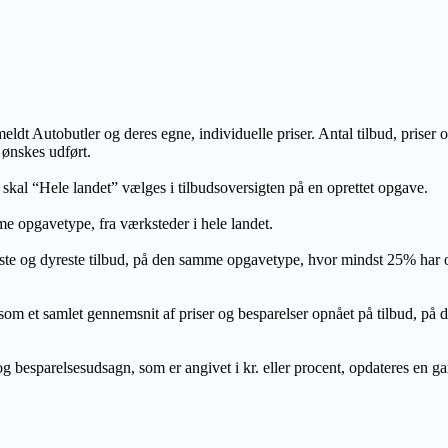
lmeldt Autobutler og deres egne, individuelle priser. Antal tilbud, prise
 ønskes udført.
, skal “Hele landet” vælges i tilbudsoversigten på en oprettet opgave.
e opgavetype, fra værksteder i hele landet.
ste og dyreste tilbud, på den samme opgavetype, hvor mindst 25% har
let gennemsnit af priser og besparelser opnået på tilbud, på den s
 besparelsesudsagn, som er angivet i kr. eller procent, opdateres en gang 