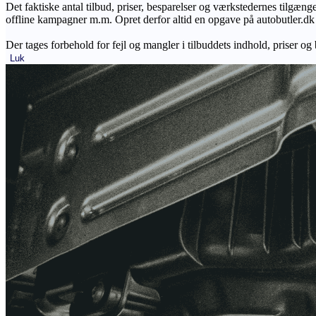
Det faktiske antal tilbud, priser, besparelser og værkstedernes tilgæn
offline kampagner m.m. Opret derfor altid en opgave på autobutler.dk fo
Der tages forbehold for fejl og mangler i tilbuddets indhold, priser og
Luk