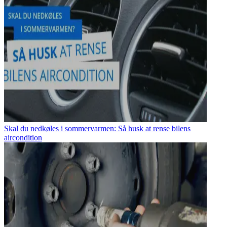
Skal du nedkøles i sommervarmen: Så husk at rense bilens
aircondition