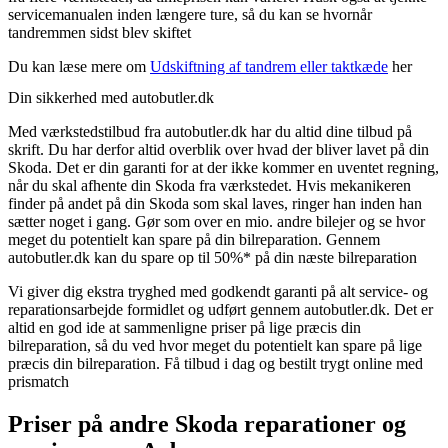
servicemanualen inden længere ture, så du kan se hvornår
tandremmen sidst blev skiftet
Du kan læse mere om
Udskiftning af tandrem eller taktkæde
her
Din sikkerhed med autobutler.dk
Med værkstedstilbud fra autobutler.dk har du altid dine tilbud på
skrift. Du har derfor altid overblik over hvad der bliver lavet på din
Skoda. Det er din garanti for at der ikke kommer en uventet regning,
når du skal afhente din Skoda fra værkstedet. Hvis mekanikeren
finder på andet på din Skoda som skal laves, ringer han inden han
sætter noget i gang. Gør som over en mio. andre bilejer og se hvor
meget du potentielt kan spare på din bilreparation. Gennem
autobutler.dk kan du spare op til 50%* på din næste bilreparation
Vi giver dig ekstra tryghed med godkendt garanti på alt service- og
reparationsarbejde formidlet og udført gennem autobutler.dk. Det er
altid en god ide at sammenligne priser på lige præcis din
bilreparation, så du ved hvor meget du potentielt kan spare på lige
præcis din bilreparation. Få tilbud i dag og bestilt trygt online med
prismatch
Priser på andre Skoda reparationer og