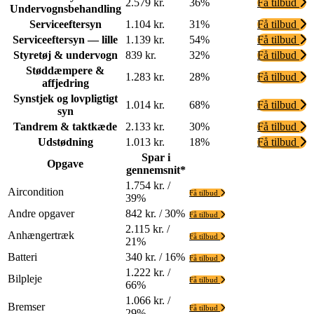
2.579 kr.
36%
Få tilbud
Undervognsbehandling
Serviceeftersyn
1.104 kr.
31%
Få tilbud
Serviceeftersyn — lille
1.139 kr.
54%
Få tilbud
Styretøj & undervogn
839 kr.
32%
Få tilbud
Støddæmpere &
1.283 kr.
28%
Få tilbud
affjedring
Synstjek og lovpligtigt
1.014 kr.
68%
Få tilbud
syn
Tandrem & taktkæde
2.133 kr.
30%
Få tilbud
Udstødning
1.013 kr.
18%
Få tilbud
Spar i
Opgave
gennemsnit*
1.754 kr. /
Aircondition
Få tilbud
39%
Andre opgaver
842 kr. / 30%
Få tilbud
2.115 kr. /
Anhængertræk
Få tilbud
21%
Batteri
340 kr. / 16%
Få tilbud
1.222 kr. /
Bilpleje
Få tilbud
66%
1.066 kr. /
Bremser
Få tilbud
29%