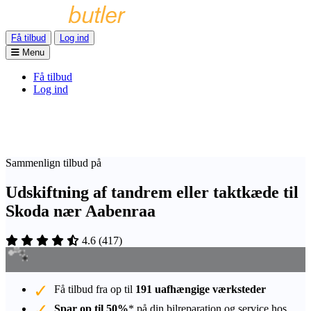
Få tilbud
Log ind
Menu
Få tilbud
Log ind
Sammenlign tilbud på
Udskiftning af tandrem eller taktkæde til
Skoda nær Aabenraa
4.6
(
417
)
Få tilbud fra op til
191 uafhængige værksteder
Spar op til 50%
* på din bilreparation og service hos