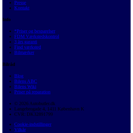
Presse
Kontakt
Info
*Priser og besparelser
FDM Værkstedskontrol
3 års garanti
Find værksted
Bilmærker
Bilråd
Blog
Bilens ABC
Bilens Wiki
Priser på reparation
© 2026 Autobutler.dk
Langebrogade 4, 1411 København K
CVR: DK32891799
Cookie-indstillinger
Vilkår