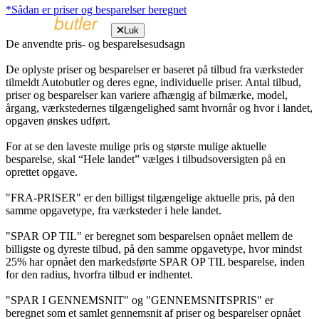
*Sådan er priser og besparelser beregnet
Luk
De anvendte pris- og besparelsesudsagn
De oplyste priser og besparelser er baseret på tilbud fra værksteder
tilmeldt Autobutler og deres egne, individuelle priser. Antal tilbud,
priser og besparelser kan variere afhængig af bilmærke, model,
årgang, værkstedernes tilgængelighed samt hvornår og hvor i landet,
opgaven ønskes udført.
For at se den laveste mulige pris og største mulige aktuelle
besparelse, skal “Hele landet” vælges i tilbudsoversigten på en
oprettet opgave.
"FRA-PRISER" er den billigst tilgængelige aktuelle pris, på den
samme opgavetype, fra værksteder i hele landet.
"SPAR OP TIL" er beregnet som besparelsen opnået mellem de
billigste og dyreste tilbud, på den samme opgavetype, hvor mindst
25% har opnået den markedsførte SPAR OP TIL besparelse, inden
for den radius, hvorfra tilbud er indhentet.
"SPAR I GENNEMSNIT" og "GENNEMSNITSPRIS" er
beregnet som et samlet gennemsnit af priser og besparelser opnået