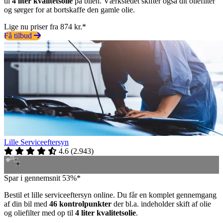
til
4 liter kvalitetsolie
på bilen. Værkstedet skifter også dit oliefilter
og sørger for at bortskaffe den gamle olie.
Lige nu priser fra 874 kr.*
Få tilbud
Lille Serviceeftersyn
4.6
(
2.943
)
Spar i gennemsnit 53%*
Bestil et lille serviceeftersyn online. Du får en komplet gennemgang
af din bil med
46 kontrolpunkter
der bl.a. indeholder skift af olie
og oliefilter med op til
4 liter kvalitetsolie
.