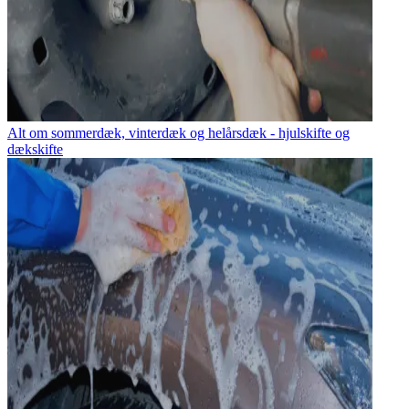
Alt om sommerdæk, vinterdæk og helårsdæk - hjulskifte og
dækskifte