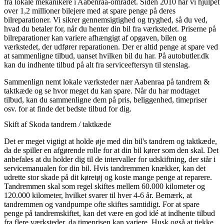
fra lokale mekanikere i Aabenraa-området. Siden 2010 har vi hjulpet
over 1,2 millioner bilejere med at spare penge på deres
bilreparationer. Vi sikrer gennemsigtighed og tryghed, så du ved,
hvad du betaler for, når du henter din bil fra værkstedet. Priserne på
bilreparationer kan variere afhængigt af opgaven, bilen og
værkstedet, der udfører reparationen. Der er altid penge at spare ved
at sammenligne tilbud, uanset hvilken bil du har. På autobutler.dk
kan du indhente tilbud på alt fra serviceeftersyn til stenslag.
Sammenlign nemt lokale værksteder nær Aabenraa på tandrem &
taktkæde og se hvor meget du kan spare. Når du har modtaget
tilbud, kan du sammenligne dem på pris, beliggenhed, timepriser
osv. for at finde det bedste tilbud for dig.
Skift af Skoda tandrem / taktkæde
Det er meget vigtigt at holde øje med din bil's tandrem og taktkæde,
da de spiller en afgørende rolle for at din bil kører som den skal. Det
anbefales at du holder dig til de intervaller for udskiftning, der står i
servicemanualen for din bil. Hvis tandremmen knækker, kan det
udrette stor skade på dit køretøj og koste mange penge at reparere.
Tandremmen skal som regel skiftes mellem 60.000 kilometer og
120.000 kilometer, hvilket svarer til hver 4-6 år. Bemærk, at
tandremmen og vandpumpe ofte skiftes samtidigt. For at spare
penge på tandremskiftet, kan det være en god idé at indhente tilbud
fra flere værksteder, da timeprisen kan variere. Husk også at tjekke