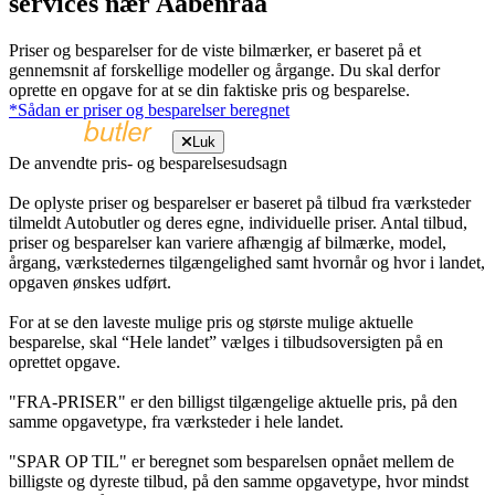
services nær Aabenraa
Priser og besparelser for de viste bilmærker, er baseret på et
gennemsnit af forskellige modeller og årgange. Du skal derfor
oprette en opgave for at se din faktiske pris og besparelse.
*Sådan er priser og besparelser beregnet
Luk
De anvendte pris- og besparelsesudsagn
De oplyste priser og besparelser er baseret på tilbud fra værksteder
tilmeldt Autobutler og deres egne, individuelle priser. Antal tilbud,
priser og besparelser kan variere afhængig af bilmærke, model,
årgang, værkstedernes tilgængelighed samt hvornår og hvor i landet,
opgaven ønskes udført.
For at se den laveste mulige pris og største mulige aktuelle
besparelse, skal “Hele landet” vælges i tilbudsoversigten på en
oprettet opgave.
"FRA-PRISER" er den billigst tilgængelige aktuelle pris, på den
samme opgavetype, fra værksteder i hele landet.
"SPAR OP TIL" er beregnet som besparelsen opnået mellem de
billigste og dyreste tilbud, på den samme opgavetype, hvor mindst