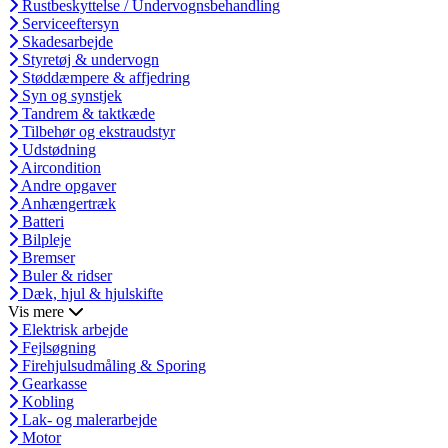
Rustbeskyttelse / Undervognsbehandling
Serviceeftersyn
Skadesarbejde
Styretøj & undervogn
Støddæmpere & affjedring
Syn og synstjek
Tandrem & taktkæde
Tilbehør og ekstraudstyr
Udstødning
Aircondition
Andre opgaver
Anhængertræk
Batteri
Bilpleje
Bremser
Buler & ridser
Dæk, hjul & hjulskifte
Vis mere
Elektrisk arbejde
Fejlsøgning
Firehjulsudmåling & Sporing
Gearkasse
Kobling
Lak- og malerarbejde
Motor