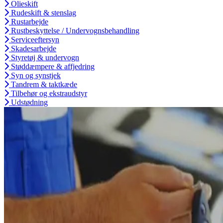
Olieskift
Rudeskift & stenslag
Rustarbejde
Rustbeskyttelse / Undervognsbehandling
Serviceeftersyn
Skadesarbejde
Styretøj & undervogn
Støddæmpere & affjedring
Syn og synstjek
Tandrem & taktkæde
Tilbehør og ekstraudstyr
Udstødning