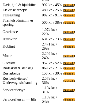
Dæk, hjul & hjulskifte
992 kr. / 45%
Få tilbud
Elektrisk arbejde
480 kr. / 25%
Få tilbud
Fejlsøgning
982 kr. / 91%
Få tilbud
Firehjulsudmåling &
505 kr. / 38%
Få tilbud
sporing
1.074 kr. /
Gearkasse
Få tilbud
22%
Hjulskifte
631 kr. / 73%
Få tilbud
2.471 kr. /
Kobling
Få tilbud
29%
2.292 kr. /
Motor
Få tilbud
24%
Olieskift
957 kr. / 52%
Få tilbud
Rudeskift & stenslag
869 kr. / 21%
Få tilbud
Rustarbejde
158 kr. / 30%
Få tilbud
Rustbeskyttelse /
2.579 kr. /
Få tilbud
Undervognsbehandling
36%
1.104 kr. /
Serviceeftersyn
Få tilbud
31%
1.139 kr. /
Serviceeftersyn — lille
Få tilbud
54%