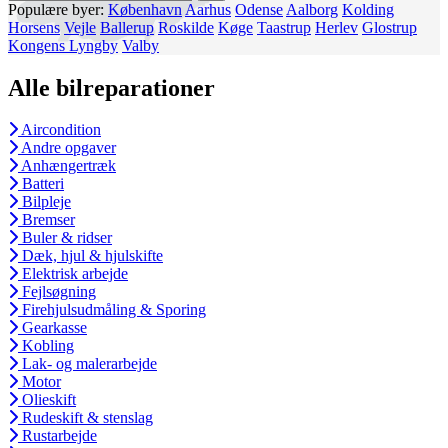
Populære byer:
København
Aarhus
Odense
Aalborg
Kolding
Horsens
Vejle
Ballerup
Roskilde
Køge
Taastrup
Herlev
Glostrup
Kongens Lyngby
Valby
Alle bilreparationer
Aircondition
Andre opgaver
Anhængertræk
Batteri
Bilpleje
Bremser
Buler & ridser
Dæk, hjul & hjulskifte
Elektrisk arbejde
Fejlsøgning
Firehjulsudmåling & Sporing
Gearkasse
Kobling
Lak- og malerarbejde
Motor
Olieskift
Rudeskift & stenslag
Rustarbejde