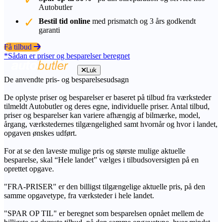
Autobutler
Bestil tid online
med prismatch og 3 års godkendt
garanti
Få tilbud
*Sådan er priser og besparelser beregnet
Luk
De anvendte pris- og besparelsesudsagn
De oplyste priser og besparelser er baseret på tilbud fra værksteder
tilmeldt Autobutler og deres egne, individuelle priser. Antal tilbud,
priser og besparelser kan variere afhængig af bilmærke, model,
årgang, værkstedernes tilgængelighed samt hvornår og hvor i landet,
opgaven ønskes udført.
For at se den laveste mulige pris og største mulige aktuelle
besparelse, skal “Hele landet” vælges i tilbudsoversigten på en
oprettet opgave.
"FRA-PRISER" er den billigst tilgængelige aktuelle pris, på den
samme opgavetype, fra værksteder i hele landet.
"SPAR OP TIL" er beregnet som besparelsen opnået mellem de