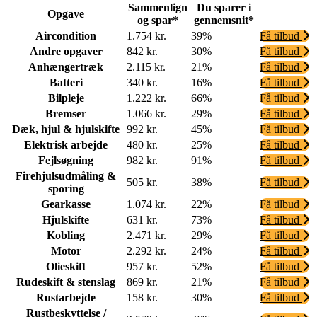
Sammenlign
Du sparer i
Opgave
og spar*
gennemsnit*
Aircondition
1.754 kr.
39%
Få tilbud
Andre opgaver
842 kr.
30%
Få tilbud
Anhængertræk
2.115 kr.
21%
Få tilbud
Batteri
340 kr.
16%
Få tilbud
Bilpleje
1.222 kr.
66%
Få tilbud
Bremser
1.066 kr.
29%
Få tilbud
Dæk, hjul & hjulskifte
992 kr.
45%
Få tilbud
Elektrisk arbejde
480 kr.
25%
Få tilbud
Fejlsøgning
982 kr.
91%
Få tilbud
Firehjulsudmåling &
505 kr.
38%
Få tilbud
sporing
Gearkasse
1.074 kr.
22%
Få tilbud
Hjulskifte
631 kr.
73%
Få tilbud
Kobling
2.471 kr.
29%
Få tilbud
Motor
2.292 kr.
24%
Få tilbud
Olieskift
957 kr.
52%
Få tilbud
Rudeskift & stenslag
869 kr.
21%
Få tilbud
Rustarbejde
158 kr.
30%
Få tilbud
Rustbeskyttelse /