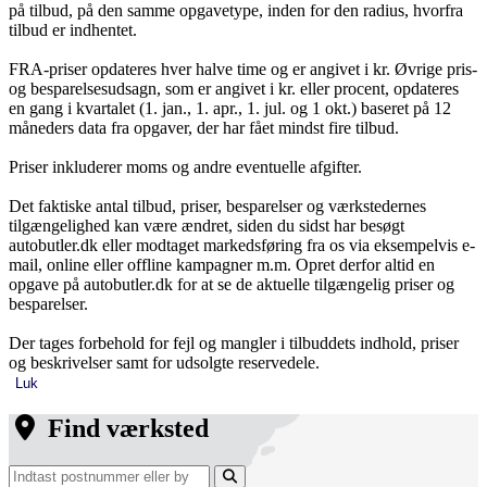
på tilbud, på den samme opgavetype, inden for den radius, hvorfra
tilbud er indhentet.
FRA-priser opdateres hver halve time og er angivet i kr. Øvrige pris-
og besparelsesudsagn, som er angivet i kr. eller procent, opdateres
en gang i kvartalet (1. jan., 1. apr., 1. jul. og 1 okt.) baseret på 12
måneders data fra opgaver, der har fået mindst fire tilbud.
Priser inkluderer moms og andre eventuelle afgifter.
Det faktiske antal tilbud, priser, besparelser og værkstedernes
tilgængelighed kan være ændret, siden du sidst har besøgt
autobutler.dk eller modtaget markedsføring fra os via eksempelvis e-
mail, online eller offline kampagner m.m. Opret derfor altid en
opgave på autobutler.dk for at se de aktuelle tilgængelig priser og
besparelser.
Der tages forbehold for fejl og mangler i tilbuddets indhold, priser
og beskrivelser samt for udsolgte reservedele.
Luk
Find værksted