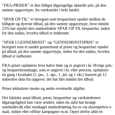
"FRA-PRISER" er den billigst tilgængelige aktuelle pris, på den
samme opgavetype, fra værksteder i hele landet.
"SPAR OP TIL" er beregnet som besparelsen opnået mellem de
billigste og dyreste tilbud, på den samme opgavetype, hvor mindst
25% har opnået den markedsførte SPAR OP TIL besparelse, inden
for den radius, hvorfra tilbud er indhentet.
"SPAR I GENNEMSNIT" og "GENNEMSNITSPRIS" er
beregnet som et samlet gennemsnit af priser og besparelser opnået
på tilbud, på den samme opgavetype, inden for den radius, hvorfra
tilbud er indhentet.
FRA-priser opdateres hver halve time og er angivet i kr. Øvrige pris-
og besparelsesudsagn, som er angivet i kr. eller procent, opdateres
en gang i kvartalet (1. jan., 1. apr., 1. jul. og 1 okt.) baseret på 12
måneders data fra opgaver, der har fået mindst fire tilbud.
Priser inkluderer moms og andre eventuelle afgifter.
Det faktiske antal tilbud, priser, besparelser og værkstedernes
tilgængelighed kan være ændret, siden du sidst har besøgt
autobutler.dk eller modtaget markedsføring fra os via eksempelvis e-
mail, online eller offline kampagner m.m. Opret derfor altid en