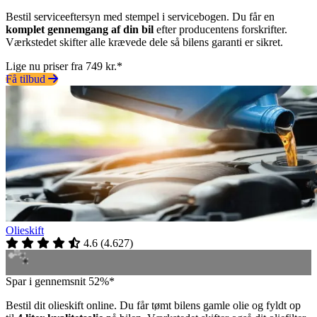
Bestil serviceeftersyn med stempel i servicebogen. Du får en
komplet gennemgang af din bil
efter producentens forskrifter.
Værkstedet skifter alle krævede dele så bilens garanti er sikret.
Lige nu priser fra 749 kr.*
Få tilbud
Olieskift
4.6
(
4.627
)
Spar i gennemsnit 52%*
Bestil dit olieskift online. Du får tømt bilens gamle olie og fyldt op