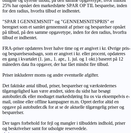
billigste og dyreste tilbud, på den samme opgavetype, hvor mindst
25% har opnået den markedsførte SPAR OP TIL besparelse, inden
for den radius, hvorfra tilbud er indhentet.
"SPAR I GENNEMSNIT" og "GENNEMSNITSPRIS" er
beregnet som et samlet gennemsnit af priser og besparelser opnået
på tilbud, på den samme opgavetype, inden for den radius, hvorfra
tilbud er indhentet.
FRA-priser opdateres hver halve time og er angivet i kr. Øvrige pris-
og besparelsesudsagn, som er angivet i kr. eller procent, opdateres
en gang i kvartalet (1. jan., 1. apr., 1. jul. og 1 okt.) baseret på 12
måneders data fra opgaver, der har fået mindst fire tilbud.
Priser inkluderer moms og andre eventuelle afgifter.
Det faktiske antal tilbud, priser, besparelser og værkstedernes
tilgængelighed kan være ændret, siden du sidst har besøgt
autobutler.dk eller modtaget markedsføring fra os via eksempelvis e-
mail, online eller offline kampagner m.m. Opret derfor altid en
opgave på autobutler.dk for at se de aktuelle tilgængelig priser og
besparelser.
Der tages forbehold for fejl og mangler i tilbuddets indhold, priser
og beskrivelser samt for udsolgte reservedele.