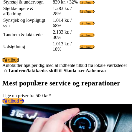
Styretøj & undervogn
839 kr. / 32%
Få tilbud
Støddæmpere &
1.283 kr. /
Få tilbud
affjedring
28%
Synstjek og lovpligtigt
1.014 kr. /
Få tilbud
syn
68%
2.133 kr. /
Tandrem & taktkæde
Få tilbud
30%
1.013 kr. /
Udstødning
Få tilbud
18%
Få tilbud
Autobutler hjælper dig med at indhente tilbud fra lokale værksteder
på
Tandrem/taktkæde- skift
til
Skoda
nær
Aabenraa
Mest populære service og reparationer
Lige nu priser fra 500 kr.*
Få tilbud