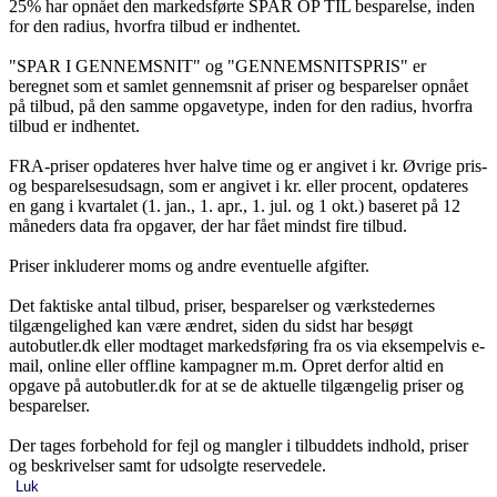
25% har opnået den markedsførte SPAR OP TIL besparelse, inden
for den radius, hvorfra tilbud er indhentet.
"SPAR I GENNEMSNIT" og "GENNEMSNITSPRIS" er
beregnet som et samlet gennemsnit af priser og besparelser opnået
på tilbud, på den samme opgavetype, inden for den radius, hvorfra
tilbud er indhentet.
FRA-priser opdateres hver halve time og er angivet i kr. Øvrige pris-
og besparelsesudsagn, som er angivet i kr. eller procent, opdateres
en gang i kvartalet (1. jan., 1. apr., 1. jul. og 1 okt.) baseret på 12
måneders data fra opgaver, der har fået mindst fire tilbud.
Priser inkluderer moms og andre eventuelle afgifter.
Det faktiske antal tilbud, priser, besparelser og værkstedernes
tilgængelighed kan være ændret, siden du sidst har besøgt
autobutler.dk eller modtaget markedsføring fra os via eksempelvis e-
mail, online eller offline kampagner m.m. Opret derfor altid en
opgave på autobutler.dk for at se de aktuelle tilgængelig priser og
besparelser.
Der tages forbehold for fejl og mangler i tilbuddets indhold, priser
og beskrivelser samt for udsolgte reservedele.
Luk